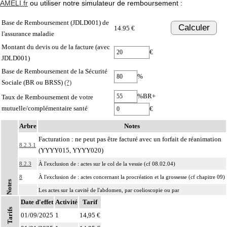
AMELI.fr
ou utiliser notre simulateur de remboursement :
Base de Remboursement (JDLD001) de
Calculer
14.95 €
l'assurance maladie
Montant du devis ou de la facture (avec
€
JDLD001)
Base de Remboursement de la Sécurité
%
Sociale (BR ou BRSS)
(?)
%BR+
Taux de Remboursement de votre
mutuelle/complémentaire santé
€
Arbre
Notes
Facturation : ne peut pas être facturé avec un forfait de réanimation
8.2.3.1
(YYYY015, YYYY020)
8.2.3
À l'exclusion de : actes sur le col de la vessie (cf 08.02.04)
8
À l'exclusion de : actes concernant la procréation et la grossesse (cf chapitre 09)
Notes
Les actes sur la cavité de l'abdomen, par coelioscopie ou par
8
Date d'effet
rétropéritonéoscopie incluent l'évacuation de collection intraabdominale
Activité
Tarif
Tarifs
associée, la toilette péritonéale et/ou la pose de drain.
01/09/2025
1
14,95 €
Les actes sur la cavité de l'abdomen, par abord direct incluent l'évacuation de