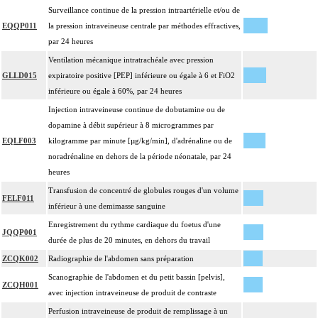
Surveillance continue de la pression intraartérielle et/ou de
EQQP011
la pression intraveineuse centrale par méthodes effractives,
par 24 heures
Ventilation mécanique intratrachéale avec pression
GLLD015
expiratoire positive [PEP] inférieure ou égale à 6 et FiO2
inférieure ou égale à 60%, par 24 heures
Injection intraveineuse continue de dobutamine ou de
dopamine à débit supérieur à 8 microgrammes par
EQLF003
kilogramme par minute [µg/kg/min], d'adrénaline ou de
noradrénaline en dehors de la période néonatale, par 24
heures
Transfusion de concentré de globules rouges d'un volume
FELF011
inférieur à une demimasse sanguine
Enregistrement du rythme cardiaque du foetus d'une
JQQP001
durée de plus de 20 minutes, en dehors du travail
ZCQK002
Radiographie de l'abdomen sans préparation
Scanographie de l'abdomen et du petit bassin [pelvis],
ZCQH001
avec injection intraveineuse de produit de contraste
Perfusion intraveineuse de produit de remplissage à un