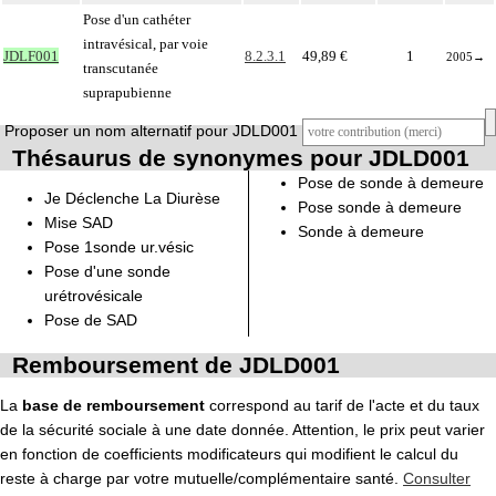
Pose d'un cathéter
intravésical, par voie
JDLF001
8.2.3.1
49,89 €
1
2005
→
transcutanée
suprapubienne
Proposer un nom alternatif pour JDLD001
Thésaurus de synonymes pour JDLD001
Pose de sonde à demeure
Je Déclenche La Diurèse
Pose sonde à demeure
Mise SAD
Sonde à demeure
Pose 1sonde ur.vésic
Pose d'une sonde
urétrovésicale
Pose de SAD
Remboursement de JDLD001
La
base de remboursement
correspond au tarif de l'acte et du taux
de la sécurité sociale à une date donnée. Attention, le prix peut varier
en fonction de coefficients modificateurs qui modifient le calcul du
reste à charge par votre mutuelle/complémentaire santé.
Consulter