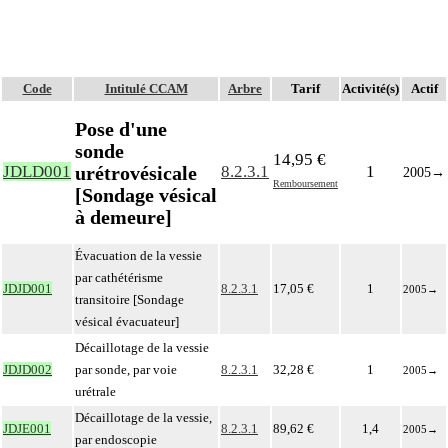
Code
Intitulé CCAM
Arbre
Tarif
Activité(s)
Actif
Pose d'une
sonde
14,95 €
urétrovésicale
JDLD001
8.2.3.1
1
2005
→
Remboursement
[Sondage vésical
à demeure]
Évacuation de la vessie
par cathétérisme
JDJD001
8.2.3.1
17,05 €
1
2005
→
transitoire [Sondage
vésical évacuateur]
Décaillotage de la vessie
JDJD002
par sonde, par voie
8.2.3.1
32,28 €
1
2005
→
urétrale
Décaillotage de la vessie,
JDJE001
8.2.3.1
89,62 €
1,4
2005
→
par endoscopie