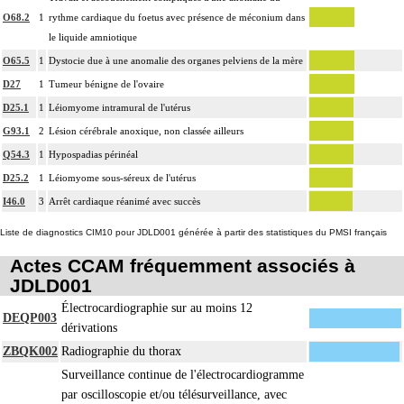
O68.2
1
rythme cardiaque du foetus avec présence de méconium dans
le liquide amniotique
O65.5
1
Dystocie due à une anomalie des organes pelviens de la mère
D27
1
Tumeur bénigne de l'ovaire
D25.1
1
Léiomyome intramural de l'utérus
G93.1
2
Lésion cérébrale anoxique, non classée ailleurs
Q54.3
1
Hypospadias périnéal
D25.2
1
Léiomyome sous-séreux de l'utérus
I46.0
3
Arrêt cardiaque réanimé avec succès
Liste de diagnostics CIM10 pour JDLD001 générée à partir des statistiques du PMSI français
Actes CCAM fréquemment associés à
JDLD001
Électrocardiographie sur au moins 12
DEQP003
dérivations
ZBQK002
Radiographie du thorax
Surveillance continue de l'électrocardiogramme
par oscilloscopie et/ou télésurveillance, avec