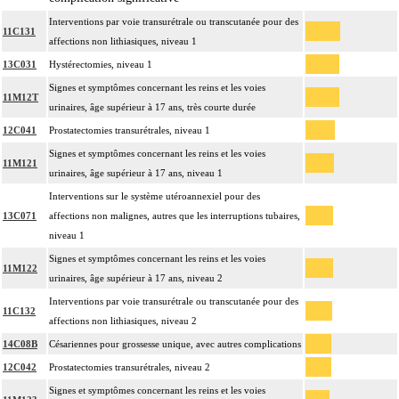
Interventions par voie transurétrale ou transcutanée pour des
11C131
affections non lithiasiques, niveau 1
13C031
Hystérectomies, niveau 1
Signes et symptômes concernant les reins et les voies
11M12T
urinaires, âge supérieur à 17 ans, très courte durée
12C041
Prostatectomies transurétrales, niveau 1
Signes et symptômes concernant les reins et les voies
11M121
urinaires, âge supérieur à 17 ans, niveau 1
Interventions sur le système utéroannexiel pour des
13C071
affections non malignes, autres que les interruptions tubaires,
niveau 1
Signes et symptômes concernant les reins et les voies
11M122
urinaires, âge supérieur à 17 ans, niveau 2
Interventions par voie transurétrale ou transcutanée pour des
11C132
affections non lithiasiques, niveau 2
14C08B
Césariennes pour grossesse unique, avec autres complications
12C042
Prostatectomies transurétrales, niveau 2
Signes et symptômes concernant les reins et les voies