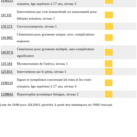
11M123
urinaires, âge supérieur à 17 ans, niveau 3
Interventions par voie transurétrale ou transcutanée pour
11C111
lithiases urinaires, niveau 1
13C171
Cervicocystopexie, niveau 1
Césariennes pour grossesse unique, avec complications
14C08C
majeures
Césariennes pour grossesse multiple, sans complication
14C07A
significative
13C181
Myomectomies de l'utérus, niveau 1
12C031
Interventions sur le pénis, niveau 1
Signes et symptômes concernant les reins et les voies
11M124
urinaires, âge supérieur à 17 ans, niveau 4
12M042
Hypertrophie prostatique bénigne, niveau 2
Liste de GHM pour JDLD001 générée à partir des statistiques du PMSI français