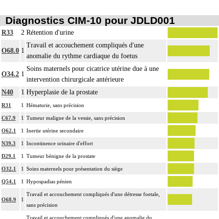
Diagnostics CIM-10 pour JDLD001
R33
2
Rétention d'urine
Travail et accouchement compliqués d'une
O68.0
1
anomalie du rythme cardiaque du foetus
Soins maternels pour cicatrice utérine due à une
O34.2
1
intervention chirurgicale antérieure
N40
1
Hyperplasie de la prostate
R31
1
Hématurie, sans précision
C67.9
1
Tumeur maligne de la vessie, sans précision
O62.1
1
Inertie utérine secondaire
N39.3
1
Incontinence urinaire d'effort
D29.1
1
Tumeur bénigne de la prostate
O32.1
1
Soins maternels pour présentation du siège
Q54.1
1
Hypospadias pénien
Travail et accouchement compliqués d'une détresse foetale,
O68.9
1
sans précision
Travail et accouchement compliqués d'une anomalie du