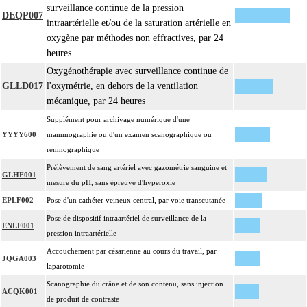
surveillance continue de la pression
DEQP007
intraartérielle et/ou de la saturation artérielle en
oxygène par méthodes non effractives, par 24
heures
Oxygénothérapie avec surveillance continue de
GLLD017
l'oxymétrie, en dehors de la ventilation
mécanique, par 24 heures
Supplément pour archivage numérique d'une
YYYY600
mammographie ou d'un examen scanographique ou
remnographique
Prélèvement de sang artériel avec gazométrie sanguine et
GLHF001
mesure du pH, sans épreuve d'hyperoxie
EPLF002
Pose d'un cathéter veineux central, par voie transcutanée
Pose de dispositif intraartériel de surveillance de la
ENLF001
pression intraartérielle
Accouchement par césarienne au cours du travail, par
JQGA003
laparotomie
Scanographie du crâne et de son contenu, sans injection
ACQK001
de produit de contraste