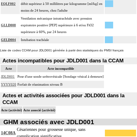
EQLF002
débit supérieur à 50 millilitres par kilogramme [ml/kg] en
moins de 24 heures, chez l'adulte
Ventilation mécanique intratrachéale avec pression
GLLD008
expiratoire positive [PEP] supérieure à 6 et/ou FiO2
supérieure à 60%, par 24 heures
GELD004
Intubation trachéale
Liste de codes CCAM pour JDLD001 générée à partir des statistiques du PMSI français
Actes incompatibles pour JDLD001 dans la CCAM
Acte
Acte incompatible
JDLD001
Pose d'une sonde urétrovésicale [Sondage vésical à demeure]
YYYY020
Forfait de réanimation niveau B
Actes et activités associées pour JDLD001 dans la
CCAM
Acte (activité)
Acte associé (activité)
GHM associés avec JDLD001
Césariennes pour grossesse unique, sans
14C08A
complication significative