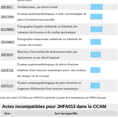
abord direct
JHFA017
Orchidectomie, par abord scrotal
Examen anatomopathologique à visée carcinologique de
JHQX004
pièce d'orchidectomie partielle
Échographie-doppler unilatérale ou bilatérale des
ELQM002
vaisseaux des bourses et du cordon spermatique
Échographie transcutanée unilatérale ou bilatérale du
JHQM001
contenu des bourses
Résection d'une hydrocèle abdominoscrotale, par
JHFA019
laparotomie ou par abord inguinal
Examen anatomopathologique de pièces d'exérèse
ZZQP136
bilatérale d'une structure anatomique paire, sans examen
des marges ou de recoupe
Examen anatomopathologique de pièce d'exérèse en
ZZQX127
fragments différenciés d'une structure anatomique
Liste de codes CCAM pour JHFA013 générée à partir des statistiques du PMSI français
Actes incompatibles pour JHFA013 dans la CCAM
Acte
Acte incompatible