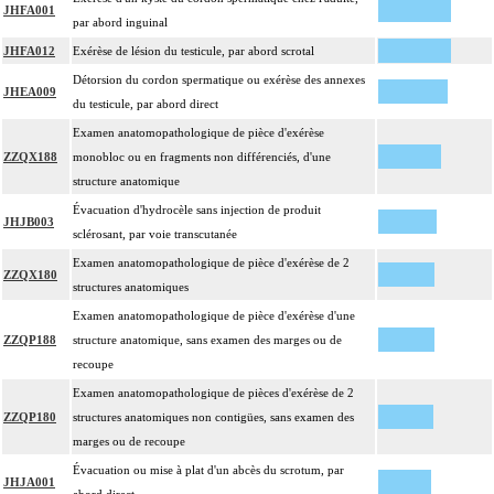
JHFA001
par abord inguinal
JHFA012
Exérèse de lésion du testicule, par abord scrotal
Détorsion du cordon spermatique ou exérèse des annexes
JHEA009
du testicule, par abord direct
Examen anatomopathologique de pièce d'exérèse
ZZQX188
monobloc ou en fragments non différenciés, d'une
structure anatomique
Évacuation d'hydrocèle sans injection de produit
JHJB003
sclérosant, par voie transcutanée
Examen anatomopathologique de pièce d'exérèse de 2
ZZQX180
structures anatomiques
Examen anatomopathologique de pièce d'exérèse d'une
ZZQP188
structure anatomique, sans examen des marges ou de
recoupe
Examen anatomopathologique de pièces d'exérèse de 2
ZZQP180
structures anatomiques non contigües, sans examen des
marges ou de recoupe
Évacuation ou mise à plat d'un abcès du scrotum, par
JHJA001