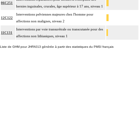
06C251
hernies inguinales, crurales, âge supérieur à 17 ans, niveau 1
Interventions pelviennes majeures chez l'homme pour
12C122
affections non malignes, niveau 2
Interventions par voie transurétrale ou transcutanée pour des
11C131
affections non lithiasiques, niveau 1
Liste de GHM pour JHFA013 générée à partir des statistiques du PMSI français