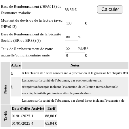
Base de Remboursement (JHFA013) de
Calculer
88.86 €
l'assurance maladie
Montant du devis ou de la facture (avec
€
JHFA013)
Base de Remboursement de la Sécurité
%
Sociale (BR ou BRSS)
(?)
%BR+
Taux de Remboursement de votre
mutuelle/complémentaire santé
€
Arbre
Notes
8
À l'exclusion de : actes concernant la procréation et la grossesse (cf chapitre 09)
Les actes sur la cavité de l'abdomen, par coelioscopie ou par
Notes
8
rétropéritonéoscopie incluent l'évacuation de collection intraabdominale
associée, la toilette péritonéale et/ou la pose de drain.
Les actes sur la cavité de l'abdomen, par abord direct incluent l'évacuation de
8
collection intraabdominale associée, la toilette péritonéale et/ou la pose de
Date d'effet
Activité
Tarif
Tarifs
drain.
01/01/2025
1
88,86 €
01/01/2025
4
65,94 €