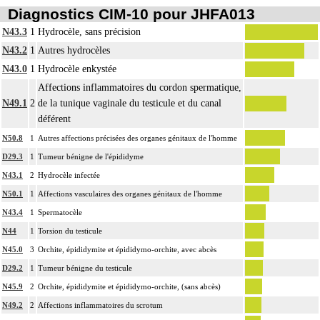
Diagnostics CIM-10 pour JHFA013
N43.3
1
Hydrocèle, sans précision
N43.2
1
Autres hydrocèles
N43.0
1
Hydrocèle enkystée
Affections inflammatoires du cordon spermatique,
N49.1
2
de la tunique vaginale du testicule et du canal
déférent
N50.8
1
Autres affections précisées des organes génitaux de l'homme
D29.3
1
Tumeur bénigne de l'épididyme
N43.1
2
Hydrocèle infectée
N50.1
1
Affections vasculaires des organes génitaux de l'homme
N43.4
1
Spermatocèle
N44
1
Torsion du testicule
N45.0
3
Orchite, épididymite et épididymo-orchite, avec abcès
D29.2
1
Tumeur bénigne du testicule
N45.9
2
Orchite, épididymite et épididymo-orchite, (sans abcès)
N49.2
2
Affections inflammatoires du scrotum