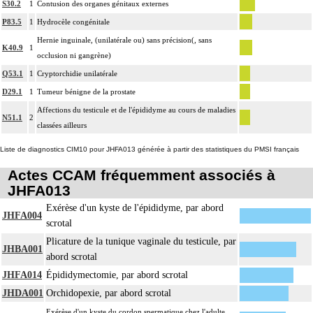
S30.2
1
Contusion des organes génitaux externes
P83.5
1
Hydrocèle congénitale
Hernie inguinale, (unilatérale ou) sans précision(, sans
K40.9
1
occlusion ni gangrène)
Q53.1
1
Cryptorchidie unilatérale
D29.1
1
Tumeur bénigne de la prostate
Affections du testicule et de l'épididyme au cours de maladies
N51.1
2
classées ailleurs
Liste de diagnostics CIM10 pour JHFA013 générée à partir des statistiques du PMSI français
Actes CCAM fréquemment associés à
JHFA013
Exérèse d'un kyste de l'épididyme, par abord
JHFA004
scrotal
Plicature de la tunique vaginale du testicule, par
JHBA001
abord scrotal
JHFA014
Épididymectomie, par abord scrotal
JHDA001
Orchidopexie, par abord scrotal
Exérèse d'un kyste du cordon spermatique chez l'adulte,