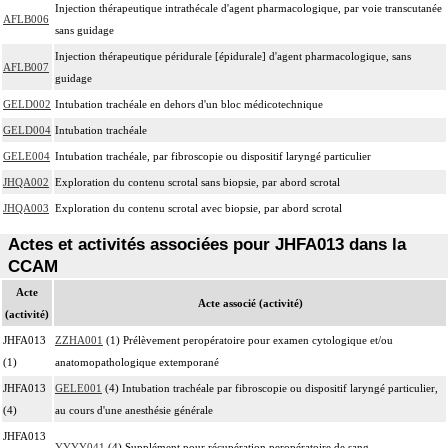
Injection thérapeutique intrathécale d'agent pharmacologique, par voie transcutanée
AFLB006
sans guidage
Injection thérapeutique péridurale [épidurale] d'agent pharmacologique, sans
AFLB007
guidage
GELD002
Intubation trachéale en dehors d'un bloc médicotechnique
GELD004
Intubation trachéale
GELE004
Intubation trachéale, par fibroscopie ou dispositif laryngé particulier
JHQA002
Exploration du contenu scrotal sans biopsie, par abord scrotal
JHQA003
Exploration du contenu scrotal avec biopsie, par abord scrotal
Actes et activités associées pour JHFA013 dans la
CCAM
Acte
Acte associé (activité)
(activité)
JHFA013
ZZHA001
(1) Prélèvement peropératoire pour examen cytologique et/ou
(1)
anatomopathologique extemporané
JHFA013
GELE001
(4) Intubation trachéale par fibroscopie ou dispositif laryngé particulier,
(4)
au cours d'une anesthésie générale
JHFA013
YYYY041
(4) Supplément pour récupération peropératoire de sang