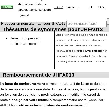
abdominoscrotale, par
JHFA019
8.3.2.2
147,65 €
1,4
2005
→
laparotomie ou par abord
inguinal
Proposer un nom alternatif pour JHFA013
Thésaurus de synonymes pour JHFA013
Liste de synonymes pour JHFA013 générée à
Résec. tunique vag.
partir des contributions et des statistiques de
testicule ab. scrotal
recherches des codeurs et codeuses sur
AideAuCodage.fr.
Vous pouvez participer
en
proposant d'autres noms d'acte (dans la case
ci-dessus), voire en envoyant vos thésaurus
Remboursement de JHFA013
La
base de remboursement
correspond au tarif de l'acte et du taux
de la sécurité sociale à une date donnée. Attention, le prix peut varier
en fonction de coefficients modificateurs qui modifient le calcul du
reste à charge par votre mutuelle/complémentaire santé.
Consulter
AMELI.fr
ou utiliser notre simulateur de remboursement :