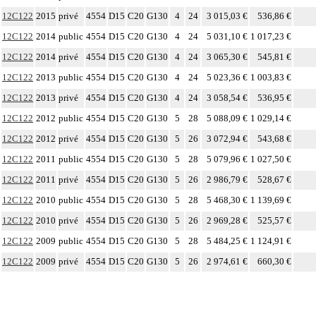
12C122
2015
privé
4554
D15
C20
G130
4
24
3 015,03 €
536,86 €
12C122
2014
public
4554
D15
C20
G130
4
24
5 031,10 €
1 017,23 €
12C122
2014
privé
4554
D15
C20
G130
4
24
3 065,30 €
545,81 €
12C122
2013
public
4554
D15
C20
G130
4
24
5 023,36 €
1 003,83 €
12C122
2013
privé
4554
D15
C20
G130
4
24
3 058,54 €
536,95 €
12C122
2012
public
4554
D15
C20
G130
5
28
5 088,09 €
1 029,14 €
12C122
2012
privé
4554
D15
C20
G130
5
26
3 072,94 €
543,68 €
12C122
2011
public
4554
D15
C20
G130
5
28
5 079,96 €
1 027,50 €
12C122
2011
privé
4554
D15
C20
G130
5
26
2 986,79 €
528,67 €
12C122
2010
public
4554
D15
C20
G130
5
28
5 468,30 €
1 139,69 €
12C122
2010
privé
4554
D15
C20
G130
5
26
2 969,28 €
525,57 €
12C122
2009
public
4554
D15
C20
G130
5
28
5 484,25 €
1 124,91 €
12C122
2009
privé
4554
D15
C20
G130
5
26
2 974,61 €
660,30 €