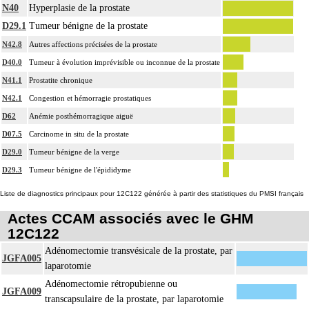
N40
Hyperplasie de la prostate
D29.1
Tumeur bénigne de la prostate
N42.8
Autres affections précisées de la prostate
D40.0
Tumeur à évolution imprévisible ou inconnue de la prostate
N41.1
Prostatite chronique
N42.1
Congestion et hémorragie prostatiques
D62
Anémie posthémorragique aiguë
D07.5
Carcinome in situ de la prostate
D29.0
Tumeur bénigne de la verge
D29.3
Tumeur bénigne de l'épididyme
Liste de diagnostics principaux pour 12C122 générée à partir des statistiques du PMSI français
Actes CCAM associés avec le GHM
12C122
Adénomectomie transvésicale de la prostate, par
JGFA005
laparotomie
Adénomectomie rétropubienne ou
JGFA009
transcapsulaire de la prostate, par laparotomie