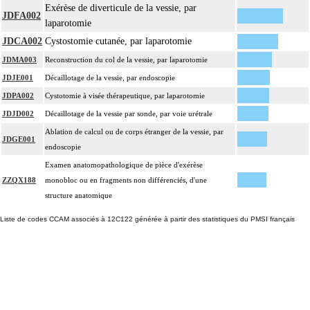
Exérèse de diverticule de la vessie, par
JDFA002
laparotomie
JDCA002
Cystostomie cutanée, par laparotomie
JDMA003
Reconstruction du col de la vessie, par laparotomie
JDJE001
Décaillotage de la vessie, par endoscopie
JDPA002
Cystotomie à visée thérapeutique, par laparotomie
JDJD002
Décaillotage de la vessie par sonde, par voie urétrale
Ablation de calcul ou de corps étranger de la vessie, par
JDGE001
endoscopie
Examen anatomopathologique de pièce d'exérèse
ZZQX188
monobloc ou en fragments non différenciés, d'une
structure anatomique
Liste de codes CCAM associés à 12C122 générée à partir des statistiques du PMSI français