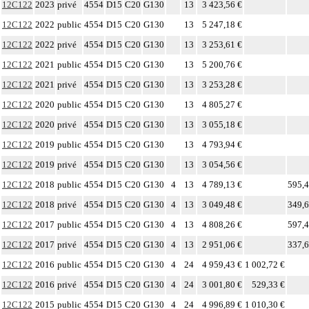
12C122
2023
privé
4554
D15
C20
G130
13
3 423,56 €
12C122
2022
public
4554
D15
C20
G130
13
5 247,18 €
12C122
2022
privé
4554
D15
C20
G130
13
3 253,61 €
12C122
2021
public
4554
D15
C20
G130
13
5 200,76 €
12C122
2021
privé
4554
D15
C20
G130
13
3 253,28 €
12C122
2020
public
4554
D15
C20
G130
13
4 805,27 €
12C122
2020
privé
4554
D15
C20
G130
13
3 055,18 €
12C122
2019
public
4554
D15
C20
G130
13
4 793,94 €
12C122
2019
privé
4554
D15
C20
G130
13
3 054,56 €
12C122
2018
public
4554
D15
C20
G130
4
13
4 789,13 €
595,4
12C122
2018
privé
4554
D15
C20
G130
4
13
3 049,48 €
349,6
12C122
2017
public
4554
D15
C20
G130
4
13
4 808,26 €
597,4
12C122
2017
privé
4554
D15
C20
G130
4
13
2 951,06 €
337,6
12C122
2016
public
4554
D15
C20
G130
4
24
4 959,43 €
1 002,72 €
12C122
2016
privé
4554
D15
C20
G130
4
24
3 001,80 €
529,33 €
12C122
2015
public
4554
D15
C20
G130
4
24
4 996,89 €
1 010,30 €