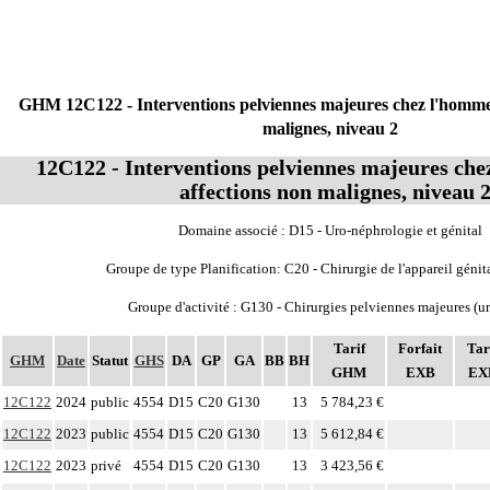
GHM 12C122 - Interventions pelviennes majeures chez l'homme
malignes, niveau 2
12C122 - Interventions pelviennes majeures ch
affections non malignes, niveau 
Domaine associé : D15 - Uro-néphrologie et génital
Groupe de type Planification: C20 - Chirurgie de l'appareil génit
Groupe d'activité : G130 - Chirurgies pelviennes majeures (u
Tarif
Forfait
Tar
GHM
Date
Statut
GHS
DA
GP
GA
BB
BH
GHM
EXB
EX
12C122
2024
public
4554
D15
C20
G130
13
5 784,23 €
12C122
2023
public
4554
D15
C20
G130
13
5 612,84 €
12C122
2023
privé
4554
D15
C20
G130
13
3 423,56 €