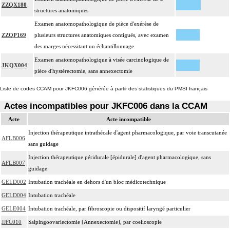
ZZQX180
structures anatomiques
Examen anatomopathologique de pièce d'exérèse de
ZZQP169
plusieurs structures anatomiques contiguës, avec examen
des marges nécessitant un échantillonnage
Examen anatomopathologique à visée carcinologique de
JKQX004
pièce d'hystérectomie, sans annexectomie
Liste de codes CCAM pour JKFC006 générée à partir des statistiques du PMSI français
Actes incompatibles pour JKFC006 dans la CCAM
Acte
Acte incompatible
Injection thérapeutique intrathécale d'agent pharmacologique, par voie transcutanée
AFLB006
sans guidage
Injection thérapeutique péridurale [épidurale] d'agent pharmacologique, sans
AFLB007
guidage
GELD002
Intubation trachéale en dehors d'un bloc médicotechnique
GELD004
Intubation trachéale
GELE004
Intubation trachéale, par fibroscopie ou dispositif laryngé particulier
JJFC010
Salpingoovariectomie [Annexectomie], par coelioscopie