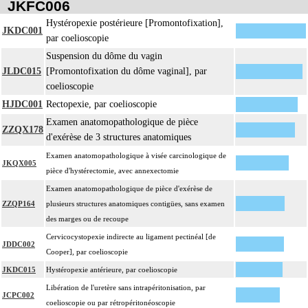
JKFC006
Hystéropexie postérieure [Promontofixation],
JKDC001
par coelioscopie
Suspension du dôme du vagin
JLDC015
[Promontofixation du dôme vaginal], par
coelioscopie
HJDC001
Rectopexie, par coelioscopie
Examen anatomopathologique de pièce
ZZQX178
d'exérèse de 3 structures anatomiques
Examen anatomopathologique à visée carcinologique de
JKQX005
pièce d'hystérectomie, avec annexectomie
Examen anatomopathologique de pièce d'exérèse de
ZZQP164
plusieurs structures anatomiques contigües, sans examen
des marges ou de recoupe
Cervicocystopexie indirecte au ligament pectinéal [de
JDDC002
Cooper], par coelioscopie
JKDC015
Hystéropexie antérieure, par coelioscopie
Libération de l'uretère sans intrapéritonisation, par
JCPC002
coelioscopie ou par rétropéritonéoscopie