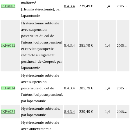
malformé
JKFA003
8.4.3.4
239,49 €
1,4
2005
→
[Hémihystérectomie], par
laparotomie
Hystérectomie subtotale
avec suspension
postérieure du col de
l'utérus [colposuspension]
JKFA012
8.4.3.4
385,79 €
1,4
2005
→
et cervicocystopexie
indirecte au ligament
pectinéal [de Cooper], par
laparotomie
Hystérectomie subtotale
avec suspension
JKFA014
postérieure du col de
8.4.3.4
385,79 €
1,4
2005
→
l'utérus [colposuspension],
par laparotomie
Hystérectomie subtotale,
JKFA024
8.4.3.4
239,49 €
1,4
2005
→
par laparotomie
Hystérectomie subtotale
avec annexectomie