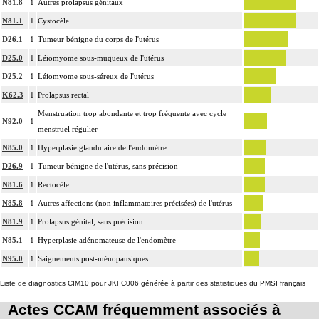
N81.8
1
Autres prolapsus génitaux
N81.1
1
Cystocèle
D26.1
1
Tumeur bénigne du corps de l'utérus
D25.0
1
Léiomyome sous-muqueux de l'utérus
D25.2
1
Léiomyome sous-séreux de l'utérus
K62.3
1
Prolapsus rectal
Menstruation trop abondante et trop fréquente avec cycle
N92.0
1
menstruel régulier
N85.0
1
Hyperplasie glandulaire de l'endomètre
D26.9
1
Tumeur bénigne de l'utérus, sans précision
N81.6
1
Rectocèle
N85.8
1
Autres affections (non inflammatoires précisées) de l'utérus
N81.9
1
Prolapsus génital, sans précision
N85.1
1
Hyperplasie adénomateuse de l'endomètre
N95.0
1
Saignements post-ménopausiques
Liste de diagnostics CIM10 pour JKFC006 générée à partir des statistiques du PMSI français
Actes CCAM fréquemment associés à