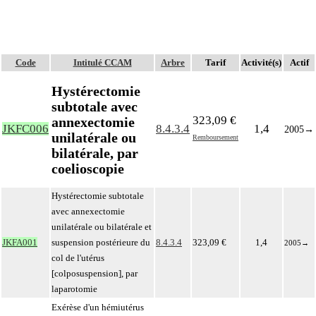
Code
Intitulé CCAM
Arbre
Tarif
Activité(s)
Actif
Hystérectomie
subtotale avec
323,09 €
annexectomie
JKFC006
8.4.3.4
1,4
2005
→
unilatérale ou
Remboursement
bilatérale, par
coelioscopie
Hystérectomie subtotale
avec annexectomie
unilatérale ou bilatérale et
JKFA001
suspension postérieure du
8.4.3.4
323,09 €
1,4
2005
→
col de l'utérus
[colposuspension], par
laparotomie
Exérèse d'un hémiutérus