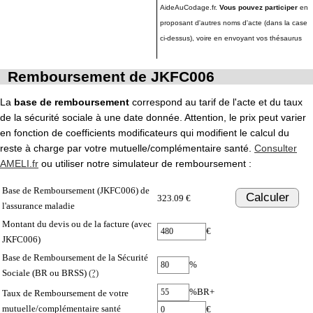
AideAuCodage.fr.
Vous pouvez participer
en
proposant d'autres noms d'acte (dans la case
ci-dessus), voire en envoyant vos thésaurus
Remboursement de JKFC006
La
base de remboursement
correspond au tarif de l'acte et du taux
de la sécurité sociale à une date donnée. Attention, le prix peut varier
en fonction de coefficients modificateurs qui modifient le calcul du
reste à charge par votre mutuelle/complémentaire santé.
Consulter
AMELI.fr
ou utiliser notre simulateur de remboursement :
Base de Remboursement (JKFC006) de
Calculer
323.09 €
l'assurance maladie
Montant du devis ou de la facture (avec
€
JKFC006)
Base de Remboursement de la Sécurité
%
Sociale (BR ou BRSS)
(?)
%BR+
Taux de Remboursement de votre
mutuelle/complémentaire santé
€