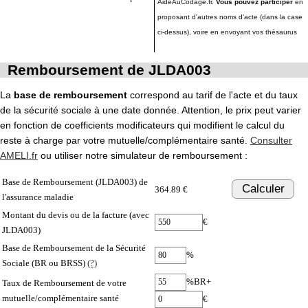
AideAuCodage.fr.
Vous pouvez participer
en
proposant d'autres noms d'acte (dans la case
ci-dessus), voire en envoyant vos thésaurus
Remboursement de JLDA003
La
base de remboursement
correspond au tarif de l'acte et du taux
de la sécurité sociale à une date donnée. Attention, le prix peut varier
en fonction de coefficients modificateurs qui modifient le calcul du
reste à charge par votre mutuelle/complémentaire santé.
Consulter
AMELI.fr
ou utiliser notre simulateur de remboursement :
Base de Remboursement (JLDA003) de
Calculer
364.89 €
l'assurance maladie
Montant du devis ou de la facture (avec
€
JLDA003)
Base de Remboursement de la Sécurité
%
Sociale (BR ou BRSS)
(?)
%BR+
Taux de Remboursement de votre
mutuelle/complémentaire santé
€