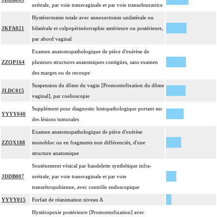
urétrale, par voie transvaginale et par voie transobturatrice
Hystérectomie totale avec annexectomie unilatérale ou
JKFA021
bilatérale et colpopérinéorraphie antérieure ou postérieure,
par abord vaginal
Examen anatomopathologique de pièce d'exérèse de
ZZQP164
plusieurs structures anatomiques contigües, sans examen
des marges ou de recoupe
Suspension du dôme du vagin [Promontofixation du dôme
JLDC015
vaginal], par coelioscopie
Supplément pour diagnostic histopathologique portant sur
YYYY040
des lésions tumorales
Examen anatomopathologique de pièce d'exérèse
ZZQX188
monobloc ou en fragments non différenciés, d'une
structure anatomique
Soutènement vésical par bandelette synthétique infra-
JDDB007
urétrale, par voie transvaginale et par voie
transrétropubienne, avec contrôle endoscopique
YYYY015
Forfait de réanimation niveau A
Hystéropexie postérieure [Promontofixation] avec