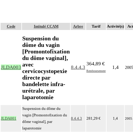
Code
Intitulé CCAM
Arbre
Tarif
Activité(s)
Act
Suspension du
dôme du vagin
[Promontofixation
du dôme vaginal],
364,89 €
avec
JLDA003
8.4.4.3
1,4
200
cervicocystopexie
Remboursement
directe par
bandelette infra-
urétrale, par
laparotomie
Suspension du dôme du
vagin [Promontofixation du
JLDA001
8.4.4.3
281,29 €
1,4
2005
dôme vaginal], par
laparotomie