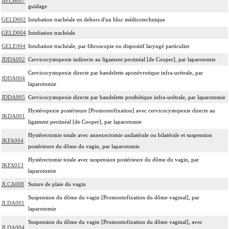
AFLB007
guidage
GELD002
Intubation trachéale en dehors d'un bloc médicotechnique
GELD004
Intubation trachéale
GELE004
Intubation trachéale, par fibroscopie ou dispositif laryngé particulier
JDDA002
Cervicocystopexie indirecte au ligament pectinéal [de Cooper], par laparotomie
Cervicocystopexie directe par bandelette aponévrotique infra-urétrale, par
JDDA004
laparotomie
JDDA005
Cervicocystopexie directe par bandelette prothétique infra-urétrale, par laparotomie
Hystéropexie postérieure [Promontofixation] avec cervicocystopexie directe au
JKDA001
ligament pectinéal [de Cooper], par laparotomie
Hystérectomie totale avec annexectomie unilatérale ou bilatérale et suspension
JKFA004
postérieure du dôme du vagin, par laparotomie
Hystérectomie totale avec suspension postérieure du dôme du vagin, par
JKFA013
laparotomie
JLCA008
Suture de plaie du vagin
Suspension du dôme du vagin [Promontofixation du dôme vaginal], par
JLDA001
laparotomie
Suspension du dôme du vagin [Promontofixation du dôme vaginal], avec
JLDA004