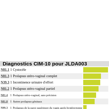
Diagnostics CIM-10 pour JLDA003
N81.1
1
Cystocèle
N81.3
1
Prolapsus utéro-vaginal complet
N39.3
1
Incontinence urinaire d'effort
N81.2
1
Prolapsus utéro-vaginal partiel
N81.4
1
Prolapsus utéro-vaginal, sans précision
N81.8
1
Autres prolapsus génitaux
N99.3
1
Prolapsus de la paroi supérieure du vagin après hystérectomie