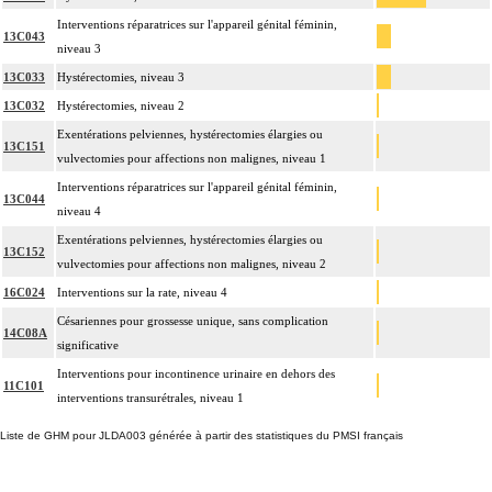
Interventions réparatrices sur l'appareil génital féminin,
13C043
niveau 3
13C033
Hystérectomies, niveau 3
13C032
Hystérectomies, niveau 2
Exentérations pelviennes, hystérectomies élargies ou
13C151
vulvectomies pour affections non malignes, niveau 1
Interventions réparatrices sur l'appareil génital féminin,
13C044
niveau 4
Exentérations pelviennes, hystérectomies élargies ou
13C152
vulvectomies pour affections non malignes, niveau 2
16C024
Interventions sur la rate, niveau 4
Césariennes pour grossesse unique, sans complication
14C08A
significative
Interventions pour incontinence urinaire en dehors des
11C101
interventions transurétrales, niveau 1
Liste de GHM pour JLDA003 générée à partir des statistiques du PMSI français