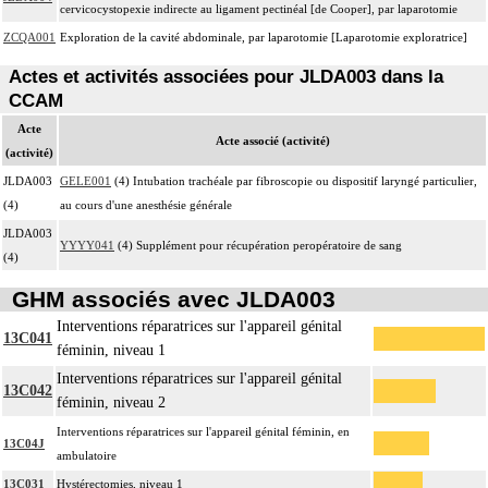
cervicocystopexie indirecte au ligament pectinéal [de Cooper], par laparotomie
ZCQA001
Exploration de la cavité abdominale, par laparotomie [Laparotomie exploratrice]
Actes et activités associées pour JLDA003 dans la
CCAM
Acte
Acte associé (activité)
(activité)
JLDA003
GELE001
(4) Intubation trachéale par fibroscopie ou dispositif laryngé particulier,
(4)
au cours d'une anesthésie générale
JLDA003
YYYY041
(4) Supplément pour récupération peropératoire de sang
(4)
GHM associés avec JLDA003
Interventions réparatrices sur l'appareil génital
13C041
féminin, niveau 1
Interventions réparatrices sur l'appareil génital
13C042
féminin, niveau 2
Interventions réparatrices sur l'appareil génital féminin, en
13C04J
ambulatoire
13C031
Hystérectomies, niveau 1