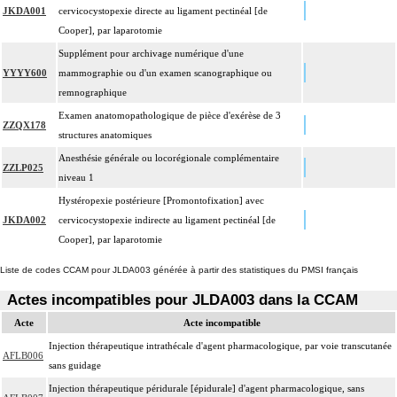
JKDA001
cervicocystopexie directe au ligament pectinéal [de
Cooper], par laparotomie
Supplément pour archivage numérique d'une
YYYY600
mammographie ou d'un examen scanographique ou
remnographique
Examen anatomopathologique de pièce d'exérèse de 3
ZZQX178
structures anatomiques
Anesthésie générale ou locorégionale complémentaire
ZZLP025
niveau 1
Hystéropexie postérieure [Promontofixation] avec
JKDA002
cervicocystopexie indirecte au ligament pectinéal [de
Cooper], par laparotomie
Liste de codes CCAM pour JLDA003 générée à partir des statistiques du PMSI français
Actes incompatibles pour JLDA003 dans la CCAM
Acte
Acte incompatible
Injection thérapeutique intrathécale d'agent pharmacologique, par voie transcutanée
AFLB006
sans guidage
Injection thérapeutique péridurale [épidurale] d'agent pharmacologique, sans