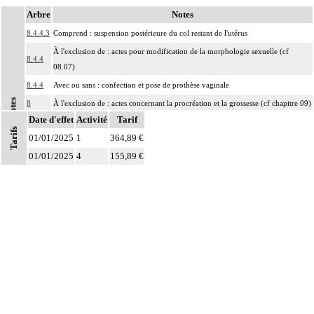
Arbre
Notes
8.4.4.3
Comprend : suspension postérieure du col restant de l'utérus
À l'exclusion de : actes pour modification de la morphologie sexuelle (cf
8.4.4
08.07)
8.4.4
Avec ou sans : confection et pose de prothèse vaginale
Notes
8
À l'exclusion de : actes concernant la procréation et la grossesse (cf chapitre 09)
Date d'effet
Activité
Tarif
Les actes sur la cavité de l'abdomen, par coelioscopie ou par
Tarifs
8
01/01/2025
rétropéritonéoscopie incluent l'évacuation de collection intraabdominale
1
364,89 €
associée, la toilette péritonéale et/ou la pose de drain.
01/01/2025
4
155,89 €
Les actes sur la cavité de l'abdomen, par abord direct incluent l'évacuation de
8
collection intraabdominale associée, la toilette péritonéale et/ou la pose de
drain.