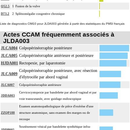
Q52.5
1
Fusion de la vulve
D73.2
2
Splénomégalie congestive chronique
Liste de diagnostics CIM10 pour JLDA003 générée à partir des statistiques du PMSI français
Actes CCAM fréquemment associés à
JLDA003
JLCA004
Colpopérinéorraphie postérieure
JLCA005
Colpopérinéorraphie antérieure et postérieure
HJDA001
Rectopexie, par laparotomie
Colpopérinéorraphie postérieure, avec résection
JLCA009
d'élytrocèle par abord vaginal
JLCA007
Colpopérinéorraphie antérieure
Cervicocystopexie par bandelette par abord vaginal et par
JDDA003
voie transcutanée, avec guidage endoscopique
Examen anatomopathologique de pièce d'exérèse d'une
ZZQP188
structure anatomique, sans examen des marges ou de
recoupe
Soutènement vésical par bandelette synthétique infra-
JDDB005