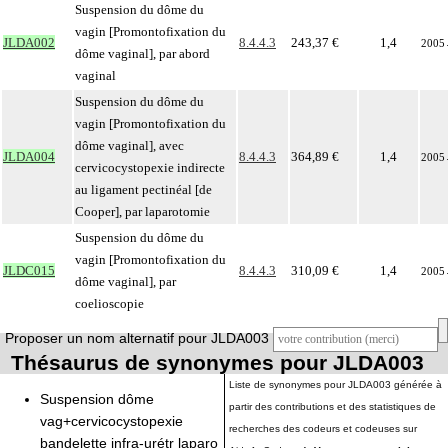
Suspension du dôme du
vagin [Promontofixation du
JLDA002
8.4.4.3
243,37 €
1,4
2005
dôme vaginal], par abord
vaginal
Suspension du dôme du
vagin [Promontofixation du
dôme vaginal], avec
JLDA004
8.4.4.3
364,89 €
1,4
2005
cervicocystopexie indirecte
au ligament pectinéal [de
Cooper], par laparotomie
Suspension du dôme du
vagin [Promontofixation du
JLDC015
8.4.4.3
310,09 €
1,4
2005
dôme vaginal], par
coelioscopie
Proposer un nom alternatif pour JLDA003
Thésaurus de synonymes pour JLDA003
Liste de synonymes pour JLDA003 générée à
Suspension dôme
partir des contributions et des statistiques de
vag+cervicocystopexie
recherches des codeurs et codeuses sur
bandelette infra-urétr laparo