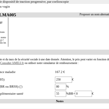
 dispositif de traction progressive, par coelioscopie
du vagin
 JLMA005
Proposer un nom alterna
gr.
tions
s noms
ci
) !
rez les
te et du taux de la sécurité sociale à une date donnée. Attention, le prix peut varier en fonction 
.
Consulter AMELI.fr
ou utiliser notre simulateur de remboursement :
nce maladie
167.2 €
005)
€
e (BR ou BRSS)
(?)
%
plémentaire santé
%BR+
€
Notes