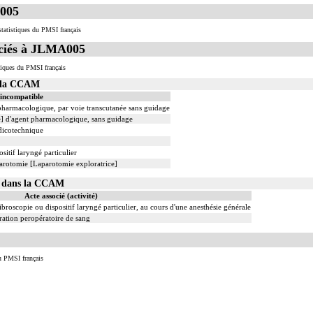
005
tatistiques du PMSI français
ciés à JLMA005
iques du PMSI français
s la CCAM
 incompatible
 pharmacologique, par voie transcutanée sans guidage
le] d'agent pharmacologique, sans guidage
dicotechnique
sitif laryngé particulier
parotomie [Laparotomie exploratrice]
05 dans la CCAM
Acte associé (activité)
ibroscopie ou dispositif laryngé particulier, au cours d'une anesthésie générale
ation peropératoire de sang
u PMSI français