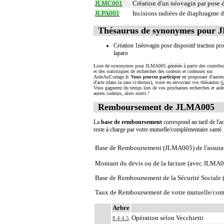
JLMC001
Création d'un néovagin par pose de
JLPA001
Incisions radiées de diaphragme 
Thésaurus de synonymes pour
Création 1néovagin pose dispositif traction pro
laparo
Liste de synonymes pour JLMA005 générée à partir des contribu
et des statistiques de recherches des codeurs et codeuses sur
AideAuCodage.fr.
Vous pouvez participer
en proposant d'autre
d'acte (dans la case ci-dessus), voire en envoyant vos thésaurus (
i
Vous gagnerez du temps lors de vos prochaines recherches et aide
autres codeurs, alors merci !
Remboursement de JLMA005
La
base de remboursement
correspond au tarif de l'ac
reste à charge par votre mutuelle/complémentaire santé
Base de Remboursement (JLMA005) de l'assura
Montant du devis ou de la facture (avec JLMA
Base de Remboursement de la Sécurité Social
Taux de Remboursement de votre mutuelle/com
Arbre
Opération selon Vecchietti
8.4.4.5