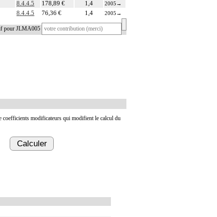
8.4.4.5
178,89 €
1,4
2005
→
8.4.4.5
76,36 €
1,4
2005
→
tif pour JLMA005
de coefficients modificateurs qui modifient le calcul du
Calculer