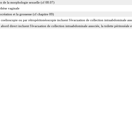
on de la morphologie sexuelle (cf 08.07)
othèse vaginale
ocréation et la grossesse (cf chapitre 09)
 coelioscopie ou par rétropéritonéoscopie incluent l'évacuation de collection intraabdominale associ
 abord direct incluent l'évacuation de collection intraabdominale associée, la toilette péritonéale e