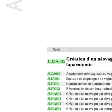
Code
Création d'un néovagi
JLMA005
laparotomie
JLCA006
Anastomose utérovaginale ou vag
JLFA001
Excision de diaphragme du vagin
JLFD001
Hyménectomie ou hyménotomie
JLFD002
Résection de cloison longitudina
JLMA001
Création d'un néovagin par clivage
JLMA002
Création d'un néovagin par clivage
JLMA003
Création d'un néovagin par clivage
JLMA004
Création d'un néovagin par transp