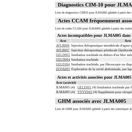
Diagnostics CIM-10 pour JLMA
Liste de diagnostics CIM10 pour JLMA005 générée à partir des s
Actes CCAM fréquemment asso
Liste de codes CCAM pour JLMA005 générée à partir des statist
Actes incompatibles pour JLMA005 dan
Acte
Acte
AFLB006
Injection thérapeutique intrathécale d'agent
AFLB007
Injection thérapeutique péridurale [épidura
GELD002
Intubation trachéale en dehors d'un bloc mé
GELD004
Intubation trachéale
GELE004
Intubation trachéale, par fibroscopie ou dispo
ZCQA001
Exploration de la cavité abdominale, par la
Actes et activités associées pour JLMA0
Acte (activité)
JLMA005 (4)
GELE001
(4) Intubation trachéale par f
JLMA005 (4)
YYYY041
(4) Supplément pour récupér
GHM associés avec JLMA005
Liste de GHM pour JLMA005 générée à partir des statistiques d