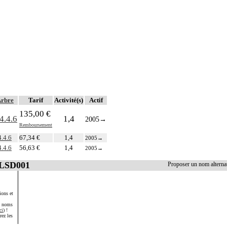
rbre
Tarif
Activité(s)
Actif
135,00 €
4.4.6
1,4
2005
→
Remboursement
4.4.6
67,34 €
1,4
2005
→
4.4.6
56,63 €
1,4
2005
→
JLSD001
Proposer un nom altern
ions et
s noms
ci
) !
rez les