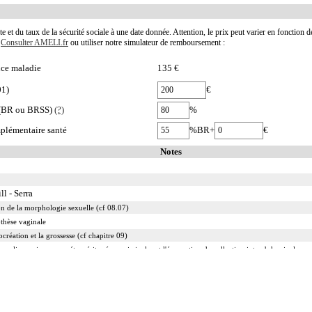
te et du taux de la sécurité sociale à une date donnée. Attention, le prix peut varier en fonction 
.
Consulter AMELI.fr
ou utiliser notre simulateur de remboursement :
nce maladie
135 €
01)
€
e (BR ou BRSS)
(?)
%
plémentaire santé
%BR+
€
Notes
l - Serra
on de la morphologie sexuelle (cf 08.07)
othèse vaginale
ocréation et la grossesse (cf chapitre 09)
 coelioscopie ou par rétropéritonéoscopie incluent l'évacuation de collection intraabdominale associ
 abord direct incluent l'évacuation de collection intraabdominale associée, la toilette péritonéale e