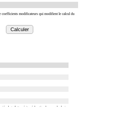
de coefficients modificateurs qui modifient le calcul du
Calculer
ée, la toilette péritonéale et/ou la pose de drain.
t/ou la pose de drain.