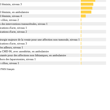
tal féminin, niveau 3
tal féminin, en ambulatoire
tal féminin, niveau 4
le côlon, niveau 2
n des interventions transurétrales, niveau 1
cations d'acte, niveau 1
cations d'acte, niveau 2
 chirurgie majeure de la vessie pour une affection non tumorale, niveau 1
cations d'acte, niveau 3
es ailleurs, niveau 1
 la CMD 06, avec anesthésie, en ambulatoire
cutanée pour des affections non lithiasiques, en ambulatoire
dehors des laparotomies, niveau 1
le côlon, niveau 1
u PMSI français