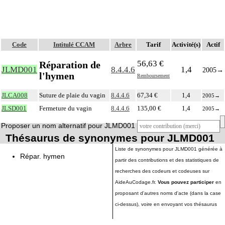
Code
Intitulé CCAM
Arbre
Tarif
Activité(s)
Actif
56,63 €
Réparation de
JLMD001
8.4.4.6
1,4
2005
→
l'hymen
Remboursement
JLCA008
Suture de plaie du vagin
8.4.4.6
67,34 €
1,4
2005
→
JLSD001
Fermeture du vagin
8.4.4.6
135,00 €
1,4
2005
→
Proposer un nom alternatif pour JLMD001
Thésaurus de synonymes pour JLMD001
Liste de synonymes pour JLMD001 générée à
Répar. hymen
partir des contributions et des statistiques de
recherches des codeurs et codeuses sur
AideAuCodage.fr.
Vous pouvez participer
en
proposant d'autres noms d'acte (dans la case
ci-dessus), voire en envoyant vos thésaurus