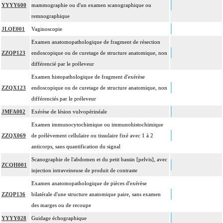
YYYY600
mammographie ou d'un examen scanographique ou
remnographique
JLQE001
Vaginoscopie
Examen anatomopathologique de fragment de résection
ZZQP123
endoscopique ou de curetage de structure anatomique, non
différencié par le préleveur
Examen histopathologique de fragment d'exérèse
ZZQX123
endoscopique ou de curetage de structure anatomique, non
différenciés par le préleveur
JMFA002
Exérèse de lésion vulvopérinéale
Examen immunocytochimique ou immunohistochimique
ZZQX069
de prélèvement cellulaire ou tissulaire fixé avec 1 à 2
anticorps, sans quantification du signal
Scanographie de l'abdomen et du petit bassin [pelvis], avec
ZCQH001
injection intraveineuse de produit de contraste
Examen anatomopathologique de pièces d'exérèse
ZZQP136
bilatérale d'une structure anatomique paire, sans examen
des marges ou de recoupe
YYYY028
Guidage échographique