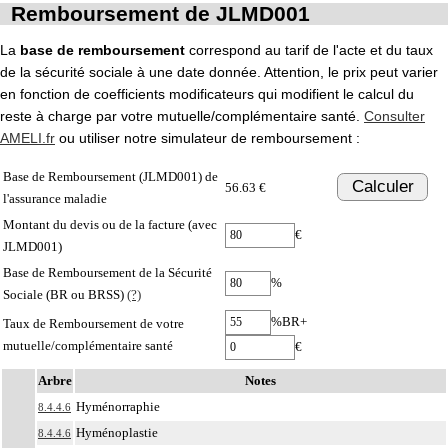
Remboursement de JLMD001
La
base de remboursement
correspond au tarif de l'acte et du taux
de la sécurité sociale à une date donnée. Attention, le prix peut varier
en fonction de coefficients modificateurs qui modifient le calcul du
reste à charge par votre mutuelle/complémentaire santé.
Consulter
AMELI.fr
ou utiliser notre simulateur de remboursement :
Base de Remboursement (JLMD001) de
Calculer
56.63 €
l'assurance maladie
Montant du devis ou de la facture (avec
€
JLMD001)
Base de Remboursement de la Sécurité
%
Sociale (BR ou BRSS)
(?)
%BR+
Taux de Remboursement de votre
mutuelle/complémentaire santé
€
Arbre
Notes
Hyménorraphie
8.4.4.6
Hyménoplastie
8.4.4.6