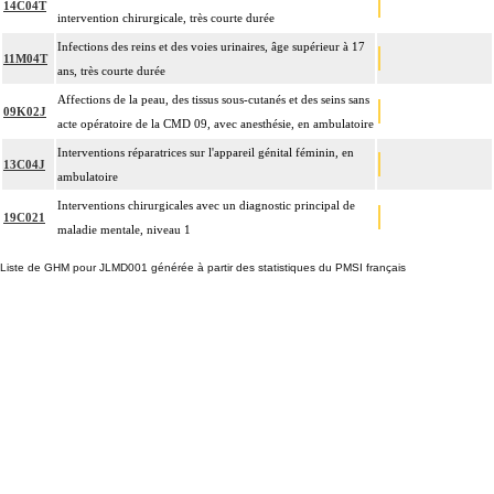
14C04T
intervention chirurgicale, très courte durée
Infections des reins et des voies urinaires, âge supérieur à 17
11M04T
ans, très courte durée
Affections de la peau, des tissus sous-cutanés et des seins sans
09K02J
acte opératoire de la CMD 09, avec anesthésie, en ambulatoire
Interventions réparatrices sur l'appareil génital féminin, en
13C04J
ambulatoire
Interventions chirurgicales avec un diagnostic principal de
19C021
maladie mentale, niveau 1
Liste de GHM pour JLMD001 générée à partir des statistiques du PMSI français