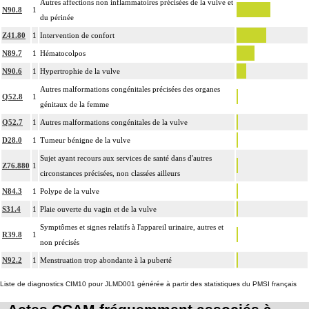
Autres affections non inflammatoires précisées de la vulve et
N90.8
1
du périnée
Z41.80
1
Intervention de confort
N89.7
1
Hématocolpos
N90.6
1
Hypertrophie de la vulve
Autres malformations congénitales précisées des organes
Q52.8
1
génitaux de la femme
Q52.7
1
Autres malformations congénitales de la vulve
D28.0
1
Tumeur bénigne de la vulve
Sujet ayant recours aux services de santé dans d'autres
Z76.880
1
circonstances précisées, non classées ailleurs
N84.3
1
Polype de la vulve
S31.4
1
Plaie ouverte du vagin et de la vulve
Symptômes et signes relatifs à l'appareil urinaire, autres et
R39.8
1
non précisés
N92.2
1
Menstruation trop abondante à la puberté
Liste de diagnostics CIM10 pour JLMD001 générée à partir des statistiques du PMSI français