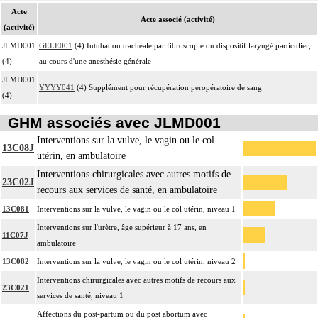
Acte
Acte associé (activité)
(activité)
JLMD001
GELE001
(4) Intubation trachéale par fibroscopie ou dispositif laryngé particulier,
(4)
au cours d'une anesthésie générale
JLMD001
YYYY041
(4) Supplément pour récupération peropératoire de sang
(4)
GHM associés avec JLMD001
Interventions sur la vulve, le vagin ou le col
13C08J
utérin, en ambulatoire
Interventions chirurgicales avec autres motifs de
23C02J
recours aux services de santé, en ambulatoire
13C081
Interventions sur la vulve, le vagin ou le col utérin, niveau 1
Interventions sur l'urètre, âge supérieur à 17 ans, en
11C07J
ambulatoire
13C082
Interventions sur la vulve, le vagin ou le col utérin, niveau 2
Interventions chirurgicales avec autres motifs de recours aux
23C021
services de santé, niveau 1
Affections du post-partum ou du post abortum avec