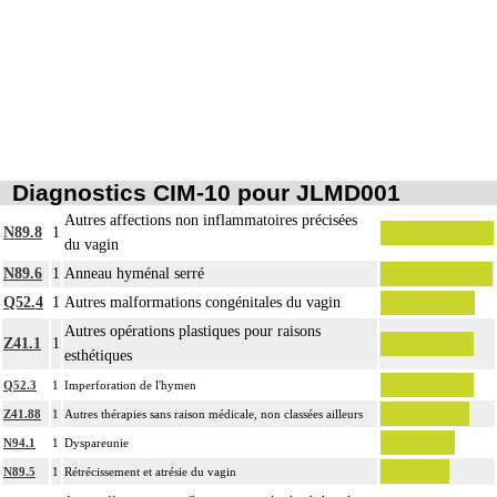
Diagnostics CIM-10 pour JLMD001
Autres affections non inflammatoires précisées
N89.8
1
du vagin
N89.6
1
Anneau hyménal serré
Q52.4
1
Autres malformations congénitales du vagin
Autres opérations plastiques pour raisons
Z41.1
1
esthétiques
Q52.3
1
Imperforation de l'hymen
Z41.88
1
Autres thérapies sans raison médicale, non classées ailleurs
N94.1
1
Dyspareunie
N89.5
1
Rétrécissement et atrésie du vagin