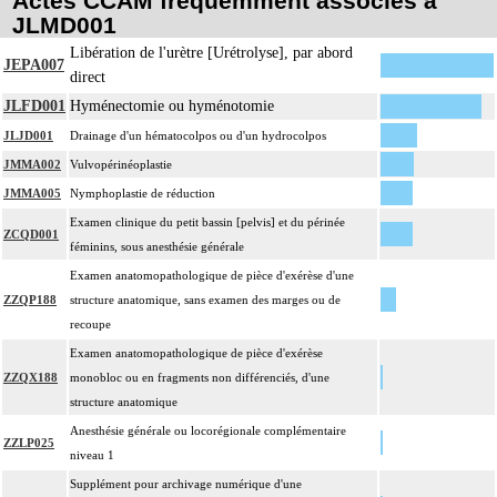
Actes CCAM fréquemment associés à
JLMD001
Libération de l'urètre [Urétrolyse], par abord
JEPA007
direct
JLFD001
Hyménectomie ou hyménotomie
JLJD001
Drainage d'un hématocolpos ou d'un hydrocolpos
JMMA002
Vulvopérinéoplastie
JMMA005
Nymphoplastie de réduction
Examen clinique du petit bassin [pelvis] et du périnée
ZCQD001
féminins, sous anesthésie générale
Examen anatomopathologique de pièce d'exérèse d'une
ZZQP188
structure anatomique, sans examen des marges ou de
recoupe
Examen anatomopathologique de pièce d'exérèse
ZZQX188
monobloc ou en fragments non différenciés, d'une
structure anatomique
Anesthésie générale ou locorégionale complémentaire
ZZLP025
niveau 1
Supplément pour archivage numérique d'une