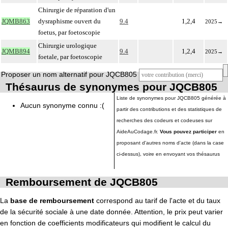
Chirurgie de réparation d'un
JQMB863
dysraphisme ouvert du
9.4
1,2,4
2025
→
foetus, par foetoscopie
Chirurgie urologique
JQMB894
9.4
1,2,4
2025
→
foetale, par foetoscopie
Proposer un nom alternatif pour JQCB805
Thésaurus de synonymes pour JQCB805
Liste de synonymes pour JQCB805 générée à
Aucun synonyme connu :(
partir des contributions et des statistiques de
recherches des codeurs et codeuses sur
AideAuCodage.fr.
Vous pouvez participer
en
proposant d'autres noms d'acte (dans la case
ci-dessus), voire en envoyant vos thésaurus
Remboursement de JQCB805
La
base de remboursement
correspond au tarif de l'acte et du taux
de la sécurité sociale à une date donnée. Attention, le prix peut varier
en fonction de coefficients modificateurs qui modifient le calcul du