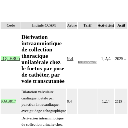
Code
Intitulé CCAM
Arbre
Tarif
Activité(s)
Actif
Dérivation
intraamniotique
de collection
thoracique
JQCB805
9.4
1,2,4
2025
→
unilatérale chez
Remboursement
le foetus par pose
de cathéter, par
voie transcutanée
Dilatation valvulaire
cardiaque foetale par
JQAB817
9.4
1,2,4
2025
→
ponction intracardiaque,
avec guidage échographique
Dérivation intraamniotique
de collection urinaire chez