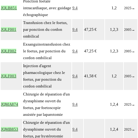
Ponction foetale
JQLB851
intracardiaque, avec guidage
9.4
1,2
2025
→
échographique
Transfusion chez le foetus,
JQLF001
par ponction du cordon
9.4
47,25 €
1,2,3
2005
→
ombilical
Exsanguinotransfusion chez
JQLF002
le foetus, par ponction du
9.4
47,25 €
1,2,3
2005
→
cordon ombilical
Injection d'agent
pharmacologique chez le
JQLF003
9.4
41,58 €
1,2
2005
→
foetus, par ponction du
cordon ombilical
Chirurgie de réparation d'un
dysraphisme ouvert du
JQMA874
9.4
1,2,4
2025
→
foetus, par foetoscopie
assistée par laparotomie
Chirurgie de réparation d'un
JQMB853
dysraphisme ouvert du
9.4
1,2,4
2025
→
foetus, par hystérotomie