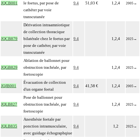
JQCB001
le foetus, par pose de
9.4
51,03 €
1,2,4
2005
→
cathéter par voie
transcutanée
Dérivation intraamniotique
de collection thoracique
JQCB879
bilatérale chez le foetus par
9.4
1,2,4
2025
→
pose de cathéter, par voie
transcutanée
Ablation de ballonnet pour
JQGB829
obstruction trachéale, par
9.4
1,2,4
2025
→
foetoscopie
Évacuation de collection
JQJB001
9.4
41,58 €
1,2,4
2005
→
d'un organe foetal
Pose de ballonnet pour
JQLB827
obstruction trachéale, par
9.4
1,2,4
2025
→
foetoscopie
Anesthésie foetale par
JQLB835
ponction intramusculaire,
9.4
1,2
2025
→
avec guidage échographqiue