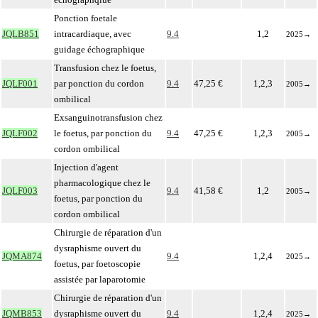
Ponction foetale
JQLB851
intracardiaque, avec
9.4
1,2
2025
→
guidage échographique
Transfusion chez le foetus,
JQLF001
par ponction du cordon
9.4
47,25 €
1,2,3
2005
→
ombilical
Exsanguinotransfusion chez
JQLF002
le foetus, par ponction du
9.4
47,25 €
1,2,3
2005
→
cordon ombilical
Injection d'agent
pharmacologique chez le
JQLF003
9.4
41,58 €
1,2
2005
→
foetus, par ponction du
cordon ombilical
Chirurgie de réparation d'un
dysraphisme ouvert du
JQMA874
9.4
1,2,4
2025
→
foetus, par foetoscopie
assistée par laparotomie
Chirurgie de réparation d'un
JQMB853
dysraphisme ouvert du
9.4
1,2,4
2025
→