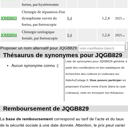
foetus, par hystérotomie
Chirurgie de réparation d'un
JQMB863
dysraphisme ouvert du
9.4
1,2,4
2025
→
foetus, par foetoscopie
Chirurgie urologique
JQMB894
9.4
1,2,4
2025
→
foetale, par foetoscopie
Proposer un nom alternatif pour JQGB829
Thésaurus de synonymes pour JQGB829
Liste de synonymes pour JQGB829 générée à
Aucun synonyme connu :(
partir des contributions et des statistiques de
recherches des codeurs et codeuses sur
AideAuCodage.fr.
Vous pouvez participer
en
proposant d'autres noms d'acte (dans la case
ci-dessus), voire en envoyant vos thésaurus
Remboursement de JQGB829
La
base de remboursement
correspond au tarif de l'acte et du taux
de la sécurité sociale à une date donnée. Attention, le prix peut varier