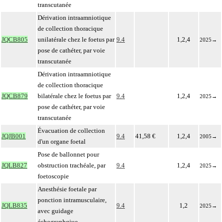
transcutanée
Dérivation intraamniotique
de collection thoracique
JQCB805
unilatérale chez le foetus par
9.4
1,2,4
2025
→
pose de cathéter, par voie
transcutanée
Dérivation intraamniotique
de collection thoracique
JQCB879
bilatérale chez le foetus par
9.4
1,2,4
2025
→
pose de cathéter, par voie
transcutanée
Évacuation de collection
JQJB001
9.4
41,58 €
1,2,4
2005
→
d'un organe foetal
Pose de ballonnet pour
JQLB827
obstruction trachéale, par
9.4
1,2,4
2025
→
foetoscopie
Anesthésie foetale par
ponction intramusculaire,
JQLB835
9.4
1,2
2025
→
avec guidage
échographqiue