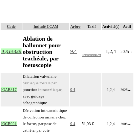
Code
Intitulé CCAM
Arbre
Tarif
Activité(s)
Actif
Ablation de
ballonnet pour
obstruction
JQGB829
9.4
1,2,4
2025
→
Remboursement
trachéale, par
foetoscopie
Dilatation valvulaire
cardiaque foetale par
JQAB817
ponction intracardiaque,
9.4
1,2,4
2025
→
avec guidage
échographique
Dérivation intraamniotique
de collection urinaire chez
JQCB001
le foetus, par pose de
9.4
51,03 €
1,2,4
2005
→
cathéter par voie