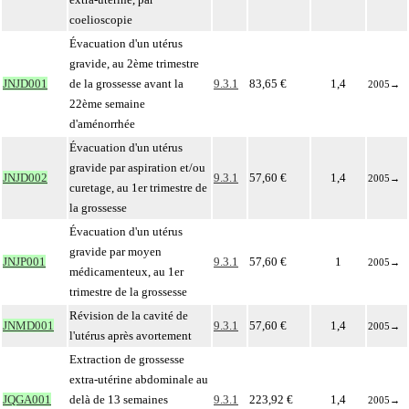
coelioscopie
Évacuation d'un utérus
gravide, au 2ème trimestre
JNJD001
de la grossesse avant la
9.3.1
83,65 €
1,4
2005
→
22ème semaine
d'aménorrhée
Évacuation d'un utérus
gravide par aspiration et/ou
JNJD002
9.3.1
57,60 €
1,4
2005
→
curetage, au 1er trimestre de
la grossesse
Évacuation d'un utérus
gravide par moyen
JNJP001
9.3.1
57,60 €
1
2005
→
médicamenteux, au 1er
trimestre de la grossesse
Révision de la cavité de
JNMD001
9.3.1
57,60 €
1,4
2005
→
l'utérus après avortement
Extraction de grossesse
extra-utérine abdominale au
JQGA001
delà de 13 semaines
9.3.1
223,92 €
1,4
2005
→