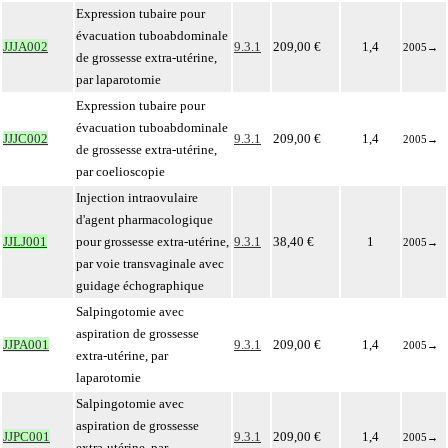
Expression tubaire pour
évacuation tuboabdominale
JJJA002
9.3.1
209,00 €
1,4
2005
→
de grossesse extra-utérine,
par laparotomie
Expression tubaire pour
évacuation tuboabdominale
JJJC002
9.3.1
209,00 €
1,4
2005
→
de grossesse extra-utérine,
par coelioscopie
Injection intraovulaire
d'agent pharmacologique
JJLJ001
pour grossesse extra-utérine,
9.3.1
38,40 €
1
2005
→
par voie transvaginale avec
guidage échographique
Salpingotomie avec
aspiration de grossesse
JJPA001
9.3.1
209,00 €
1,4
2005
→
extra-utérine, par
laparotomie
Salpingotomie avec
aspiration de grossesse
JJPC001
9.3.1
209,00 €
1,4
2005
→
extra-utérine, par