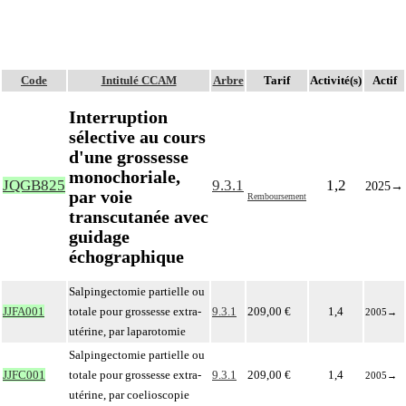
Code
Intitulé CCAM
Arbre
Tarif
Activité(s)
Actif
Interruption
sélective au cours
d'une grossesse
monochoriale,
JQGB825
9.3.1
1,2
2025
→
par voie
Remboursement
transcutanée avec
guidage
échographique
Salpingectomie partielle ou
JJFA001
totale pour grossesse extra-
9.3.1
209,00 €
1,4
2005
→
utérine, par laparotomie
Salpingectomie partielle ou
JJFC001
totale pour grossesse extra-
9.3.1
209,00 €
1,4
2005
→
utérine, par coelioscopie