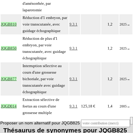
d'aménorrhée, par
laparotomie
Réduction d'1 embryon, par
JQGB810
voie transcutanée, avec
9.3.1
1,2
2025
→
guidage échographique
Réduction de plus d'1
embryon, par voie
JQGB850
9.3.1
1,2
2025
→
transcutanée, avec guidage
échographique
Interruption sélective au
cours d'une grossesse
JQGB877
bichoriale, par voie
9.3.1
1,2
2025
→
transcutanée avec guidage
échographique
Extraction sélective de
JQGD014
foetus au cours d'une
9.3.1
125,18 €
1,4
2005
→
grossesse multiple
Proposer un nom alternatif pour JQGB825
Thésaurus de synonymes pour JQGB825