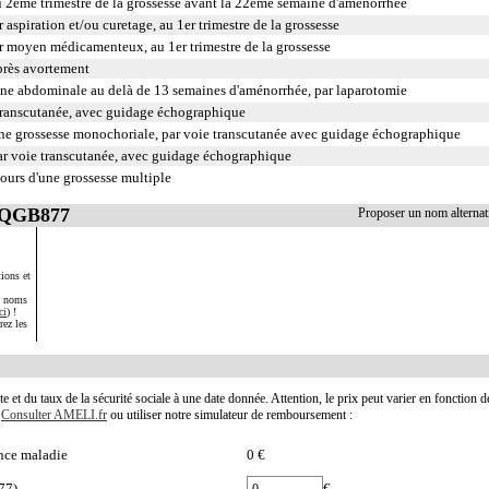
u 2ème trimestre de la grossesse avant la 22ème semaine d'aménorrhée
aspiration et/ou curetage, au 1er trimestre de la grossesse
r moyen médicamenteux, au 1er trimestre de la grossesse
après avortement
rine abdominale au delà de 13 semaines d'aménorrhée, par laparotomie
transcutanée, avec guidage échographique
'une grossesse monochoriale, par voie transcutanée avec guidage échographique
ar voie transcutanée, avec guidage échographique
cours d'une grossesse multiple
 JQGB877
Proposer un nom alterna
ions et
s noms
ci
) !
rez les
te et du taux de la sécurité sociale à une date donnée. Attention, le prix peut varier en fonction 
.
Consulter AMELI.fr
ou utiliser notre simulateur de remboursement :
nce maladie
0 €
77)
€