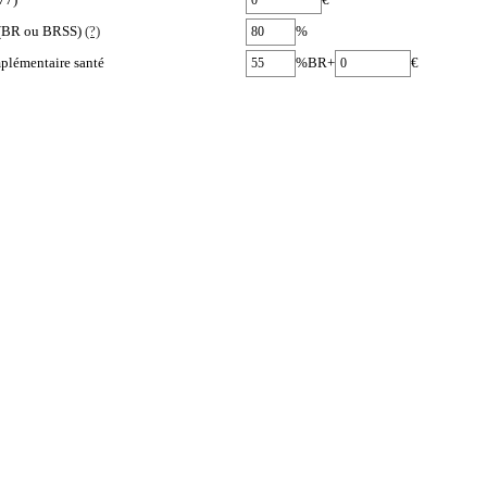
e (BR ou BRSS)
(?)
%
plémentaire santé
%BR+
€