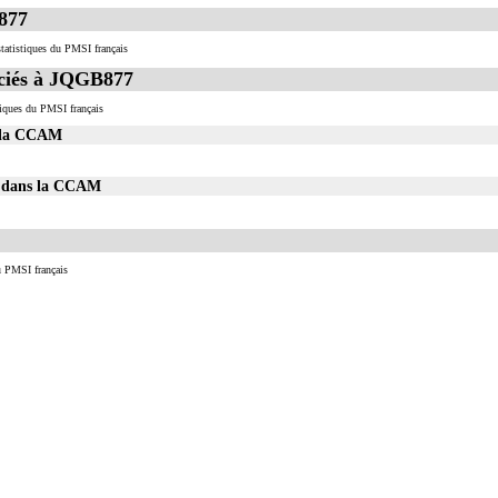
877
tatistiques du PMSI français
ciés à JQGB877
iques du PMSI français
s la CCAM
77 dans la CCAM
u PMSI français