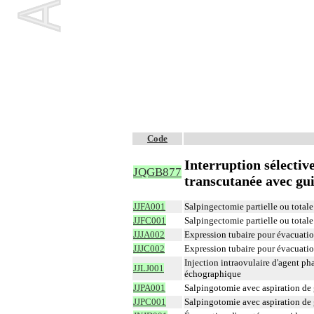
Code
Interruption sélectiv
JQGB877
transcutanée avec g
JJFA001
Salpingectomie partielle ou totale
JJFC001
Salpingectomie partielle ou totale
JJJA002
Expression tubaire pour évacuatio
JJJC002
Expression tubaire pour évacuatio
Injection intraovulaire d'agent p
JJLJ001
échographique
JJPA001
Salpingotomie avec aspiration de g
JJPC001
Salpingotomie avec aspiration de g