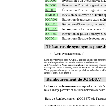
JNJD001
Évacuation d'un utérus gravide, a
JNJD002
Évacuation d'un utérus gravide par 
JNJP001
Évacuation d'un utérus gravide pa
JNMD001
Révision de la cavité de l'utérus 
JQGA001
Extraction de grossesse extra-uté
JQGB810
Réduction d'1 embryon, par voie 
JQGB825
Interruption sélective au cours d
JQGB850
Réduction de plus d'1 embryon, p
JQGD014
Extraction sélective de foetus au 
Thésaurus de synonymes pour
Aucun synonyme connu :(
Liste de synonymes pour JQGB877 générée à partir des contribut
des statistiques de recherches des codeurs et codeuses sur
AideAuCodage.fr.
Vous pouvez participer
en proposant d'autre
d'acte (dans la case ci-dessus), voire en envoyant vos thésaurus (
i
Vous gagnerez du temps lors de vos prochaines recherches et aide
autres codeurs, alors merci !
Remboursement de JQGB877
La
base de remboursement
correspond au tarif de l'ac
reste à charge par votre mutuelle/complémentaire santé
Base de Remboursement (JQGB877) de l'assura
Montant du devis ou de la facture (avec JQGB8