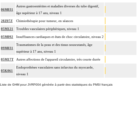
Autres gastroentérites et maladies diverses du tube digestif,
06M031
âge supérieur à 17 ans, niveau 1
28Z07Z
Chimiothérapie pour tumeur, en séances
05M121
Troubles vasculaires périphériques, niveau 1
05M092
Insuffisances cardiaques et états de choc circulatoire, niveau 2
Traumatismes de la peau et des tissus souscutanés, âge
09M031
supérieur à 17 ans, niveau 1
05M17T
Autres affections de l'appareil circulatoire, très courte durée
Endoprothèses vasculaires sans infarctus du myocarde,
05K061
niveau 1
Liste de GHM pour JVRP004 générée à partir des statistiques du PMSI français