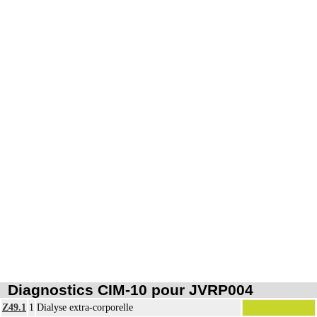
8
rétropéritonéoscopie incluent l'évacuation de collection intraabdominale
associée, la toilette péritonéale et/ou la pose de drain.
Les actes sur la cavité de l'abdomen, par abord direct incluent l'évacuation de
8
collection intraabdominale associée, la toilette péritonéale et/ou la pose de
drain.
Diagnostics CIM-10 pour JVRP004
Z49.1
1
Dialyse extra-corporelle