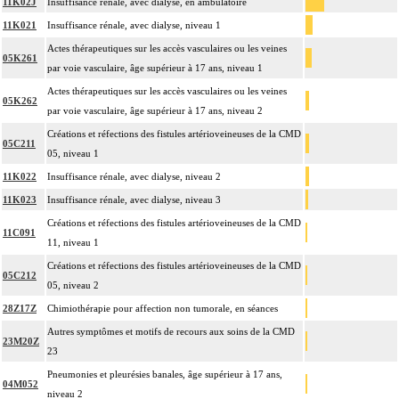
11K02J
Insuffisance rénale, avec dialyse, en ambulatoire
11K021
Insuffisance rénale, avec dialyse, niveau 1
Actes thérapeutiques sur les accès vasculaires ou les veines
05K261
par voie vasculaire, âge supérieur à 17 ans, niveau 1
Actes thérapeutiques sur les accès vasculaires ou les veines
05K262
par voie vasculaire, âge supérieur à 17 ans, niveau 2
Créations et réfections des fistules artérioveineuses de la CMD
05C211
05, niveau 1
11K022
Insuffisance rénale, avec dialyse, niveau 2
11K023
Insuffisance rénale, avec dialyse, niveau 3
Créations et réfections des fistules artérioveineuses de la CMD
11C091
11, niveau 1
Créations et réfections des fistules artérioveineuses de la CMD
05C212
05, niveau 2
28Z17Z
Chimiothérapie pour affection non tumorale, en séances
Autres symptômes et motifs de recours aux soins de la CMD
23M20Z
23
Pneumonies et pleurésies banales, âge supérieur à 17 ans,
04M052
niveau 2