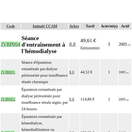
Code
Intitulé CCAM
Arbre
Tarif
Activité(s)
Actif
Séance
49,61 €
d'entraînement à
JVRP004
8.8
1
2005
→
Remboursement
l'hémodialyse
Séance d'épuration
extrarénale par dialyse
JVJB001
8.8
44,52 €
1
2005
→
péritonéale pour insuffisance
rénale chronique
Épuration extrarénale par
dialyse péritonéale pour
JVJB002
8.8
114,86 €
1
2005
→
insuffisance rénale aigüe, par
24 heures
Épuration extrarénale par
hémodialyse,
hémodiafiltration ou