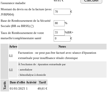
Calculer
49.61 €
l'assurance maladie
Montant du devis ou de la facture (avec
€
JVRP004)
Base de Remboursement de la Sécurité
%
Sociale (BR ou BRSS)
(?)
%BR+
Taux de Remboursement de votre
mutuelle/complémentaire santé
€
Arbre
Notes
Facturation : ne peut pas être facturé avec séance d'épuration
8.8
extrarénale pour insuffisance rénale chronique
À l'exclusion de : épuration extrarénale par
8.8
- autodialyse
- hémodialyse à domicile
Facturation : La réalisation de dialyse en unité de dialyse médicalisée ne peut
Date d'effet
Activité
Tarif
Tarifs
8.8
pas être facturée par les actes épuration extra rénale pour insuffisance rénale
Notes
01/01/2025
1
49,61 €
chronique du sous-chapitre 08.08
8
À l'exclusion de : actes concernant la procréation et la grossesse (cf chapitre 09)
Les actes sur la cavité de l'abdomen, par coelioscopie ou par