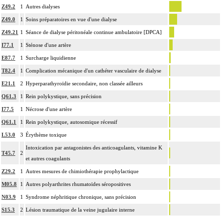
Z49.2
1
Autres dialyses
Z49.0
1
Soins préparatoires en vue d'une dialyse
Z49.21
1
Séance de dialyse péritonéale continue ambulatoire [DPCA]
I77.1
1
Sténose d'une artère
E87.7
1
Surcharge liquidienne
T82.4
1
Complication mécanique d'un cathéter vasculaire de dialyse
E21.1
2
Hyperparathyroïdie secondaire, non classée ailleurs
Q61.3
1
Rein polykystique, sans précision
I77.5
1
Nécrose d'une artère
Q61.1
1
Rein polykystique, autosomique récessif
L53.0
3
Érythème toxique
Intoxication par antagonistes des anticoagulants, vitamine K
T45.7
2
et autres coagulants
Z29.2
1
Autres mesures de chimiothérapie prophylactique
M05.8
1
Autres polyarthrites rhumatoïdes séropositives
N03.9
1
Syndrome néphritique chronique, sans précision
S15.3
2
Lésion traumatique de la veine jugulaire interne