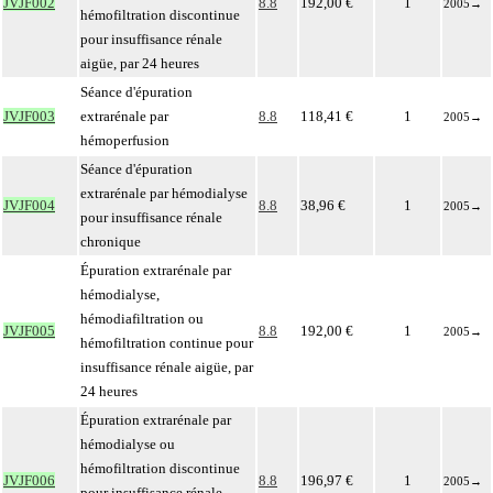
JVJF002
8.8
192,00 €
1
2005
→
hémofiltration discontinue
pour insuffisance rénale
aigüe, par 24 heures
Séance d'épuration
JVJF003
extrarénale par
8.8
118,41 €
1
2005
→
hémoperfusion
Séance d'épuration
extrarénale par hémodialyse
JVJF004
8.8
38,96 €
1
2005
→
pour insuffisance rénale
chronique
Épuration extrarénale par
hémodialyse,
hémodiafiltration ou
JVJF005
8.8
192,00 €
1
2005
→
hémofiltration continue pour
insuffisance rénale aigüe, par
24 heures
Épuration extrarénale par
hémodialyse ou
hémofiltration discontinue
JVJF006
8.8
196,97 €
1
2005
→
pour insuffisance rénale