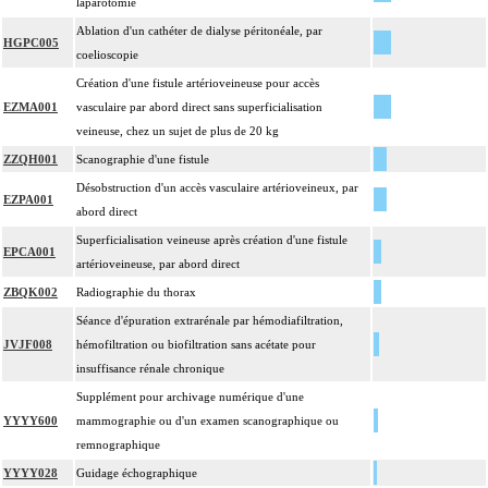
laparotomie
Ablation d'un cathéter de dialyse péritonéale, par
HGPC005
coelioscopie
Création d'une fistule artérioveineuse pour accès
EZMA001
vasculaire par abord direct sans superficialisation
veineuse, chez un sujet de plus de 20 kg
ZZQH001
Scanographie d'une fistule
Désobstruction d'un accès vasculaire artérioveineux, par
EZPA001
abord direct
Superficialisation veineuse après création d'une fistule
EPCA001
artérioveineuse, par abord direct
ZBQK002
Radiographie du thorax
Séance d'épuration extrarénale par hémodiafiltration,
JVJF008
hémofiltration ou biofiltration sans acétate pour
insuffisance rénale chronique
Supplément pour archivage numérique d'une
YYYY600
mammographie ou d'un examen scanographique ou
remnographique
YYYY028
Guidage échographique