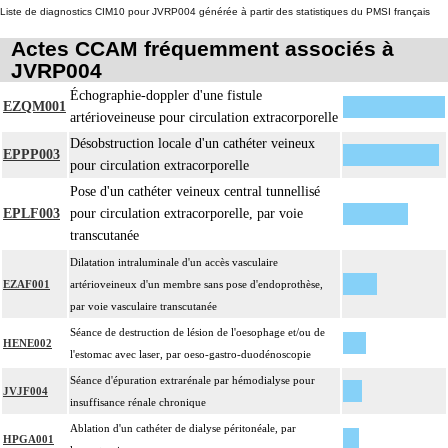
Liste de diagnostics CIM10 pour JVRP004 générée à partir des statistiques du PMSI français
Actes CCAM fréquemment associés à
JVRP004
Échographie-doppler d'une fistule
EZQM001
artérioveineuse pour circulation extracorporelle
Désobstruction locale d'un cathéter veineux
EPPP003
pour circulation extracorporelle
Pose d'un cathéter veineux central tunnellisé
EPLF003
pour circulation extracorporelle, par voie
transcutanée
Dilatation intraluminale d'un accès vasculaire
EZAF001
artérioveineux d'un membre sans pose d'endoprothèse,
par voie vasculaire transcutanée
Séance de destruction de lésion de l'oesophage et/ou de
HENE002
l'estomac avec laser, par oeso-gastro-duodénoscopie
Séance d'épuration extrarénale par hémodialyse pour
JVJF004
insuffisance rénale chronique
Ablation d'un cathéter de dialyse péritonéale, par
HPGA001