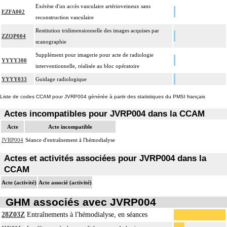
Exérèse d'un accès vasculaire artérioveineux sans
EZFA002
reconstruction vasculaire
Restitution tridimensionnelle des images acquises par
ZZQP004
scanographie
Supplément pour imagerie pour acte de radiologie
YYYY300
interventionnelle, réalisée au bloc opératoire
YYYY033
Guidage radiologique
Liste de codes CCAM pour JVRP004 générée à partir des statistiques du PMSI français
Actes incompatibles pour JVRP004 dans la CCAM
Acte
Acte incompatible
JVRP004
Séance d'entraînement à l'hémodialyse
Actes et activités associées pour JVRP004 dans la
CCAM
Acte (activité)
Acte associé (activité)
GHM associés avec JVRP004
28Z03Z
Entraînements à l'hémodialyse, en séances