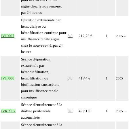
aigüe chez le nouveau-né,
par 24 heures
Épuration extrarénale par
hémodialyse ou
hémofiltration continue pour
JVJF007
8.8
212,73 €
1
2005
→
insuffisance rénale aigüe
chez le nouveau-né, par 24
heures
Séance d'épuration
extrarénale par
hémodiafiltration,
JVJF008
hémofiltration ou
8.8
41,44 €
1
2005
→
biofiltration sans acétate
pour insuffisance rénale
chronique
Séance d'entraînement à la
JVRP007
dialyse péritonéale
8.8
49,61 €
1
2005
→
automatisée
Séance d'entraînement à la