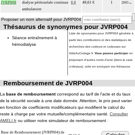
JVRP008
dialyse péritonéale continue
8.8
49,61 €
1
2005
→
ambulatoire
Proposer un nom alternatif pour JVRP004
Thésaurus de synonymes pour JVRP004
Liste de synonymes pour JVRP004 générée à
Séance entraînement à
partir des contributions et des statistiques de
hémodialyse
recherches des codeurs et codeuses sur
AideAuCodage.fr.
Vous pouvez participer
en
proposant d'autres noms d'acte (dans la case
ci-dessus), voire en envoyant vos thésaurus
Remboursement de JVRP004
La
base de remboursement
correspond au tarif de l'acte et du taux
de la sécurité sociale à une date donnée. Attention, le prix peut varier
en fonction de coefficients modificateurs qui modifient le calcul du
reste à charge par votre mutuelle/complémentaire santé.
Consulter
AMELI.fr
ou utiliser notre simulateur de remboursement :
Base de Remboursement (JVRP004) de