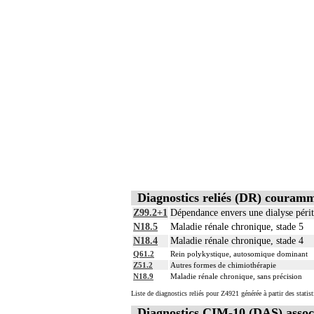
Diagnostics reliés (DR) couram
Z99.2+1
Dépendance envers une dialyse péri
N18.5
Maladie rénale chronique, stade 5
N18.4
Maladie rénale chronique, stade 4
Q61.2
Rein polykystique, autosomique dominant
Z51.2
Autres formes de chimiothérapie
N18.9
Maladie rénale chronique, sans précision
Liste de diagnostics reliés pour Z4921 générée à partir des stati
Diagnostics CIM-10 (DAS) assoc