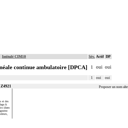
Intitulé CIM10
Sév.
Actif
DP
onéale continue ambulatoire [DPCA]
1
oui
oui
1
oui
oui
r Z4921
Proposer un nom alte
s et des
age.fr.
ics (dans
agnerez
odeurs,