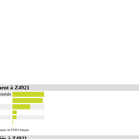
ment à Z4921
tonéale
stiques du PMSI français
iés à Z4921