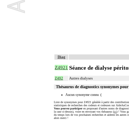
Diag
Séance de dialyse périt
Z4921
Z492
Autres dialyses
Thésaurus de diagnostics synonymes pou
Aucun synonyme connu :(
Liste de synonymes pour Z4921 générée à partir des contribution
statistiques de recherches des codeurs et codeuses sur AideAuCod
Vous pouvez participer
en proposant d'autres noms de diagnost
la case ci-dessus), voire en envoyant vos thésaurus (
ici
) ! Vous g
du temps lors de vos prochaines recherches et aiderez les autres c
alors merci !