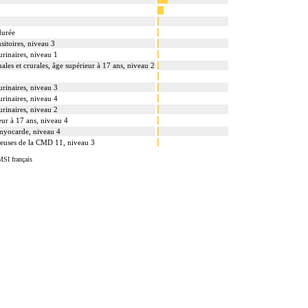
durée
sitoires, niveau 3
 urinaires, niveau 1
ales et crurales, âge supérieur à 17 ans, niveau 2
 urinaires, niveau 3
 urinaires, niveau 4
 urinaires, niveau 2
eur à 17 ans, niveau 4
 myocarde, niveau 4
eineuses de la CMD 11, niveau 3
MSI français