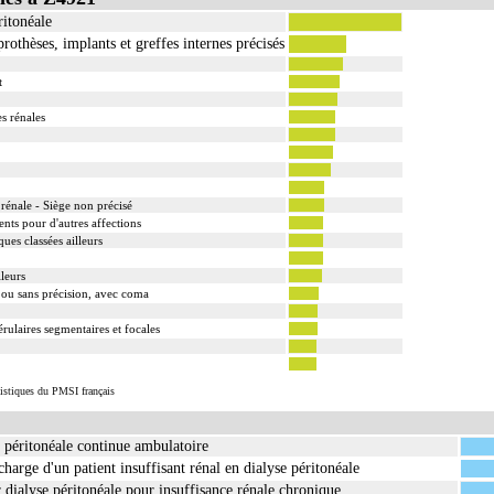
itonéale
othèses, implants et greffes internes précisés
t
es rénales
 rénale - Siège non précisé
nts pour d'autres affections
ues classées ailleurs
leurs
é ou sans précision, avec coma
ulaires segmentaires et focales
tistiques du PMSI français
e péritonéale continue ambulatoire
harge d'un patient insuffisant rénal en dialyse péritonéale
 dialyse péritonéale pour insuffisance rénale chronique