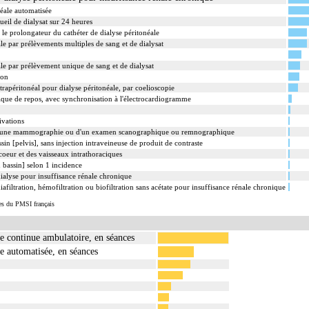
néale automatisée
ueil de dialysat sur 24 heures
 le prolongateur du cathéter de dialyse péritonéale
le par prélèvements multiples de sang et de dialysat
ale par prélèvement unique de sang et de dialysat
ion
trapéritonéal pour dialyse péritonéale, par coelioscopie
que de repos, avec synchronisation à l'électrocardiogramme
ivations
d'une mammographie ou d'un examen scanographique ou remnographique
in [pelvis], sans injection intraveineuse de produit de contraste
oeur et des vaisseaux intrathoraciques
 bassin] selon 1 incidence
ialyse pour insuffisance rénale chronique
filtration, hémofiltration ou biofiltration sans acétate pour insuffisance rénale chronique
es du PMSI français
le continue ambulatoire, en séances
le automatisée, en séances