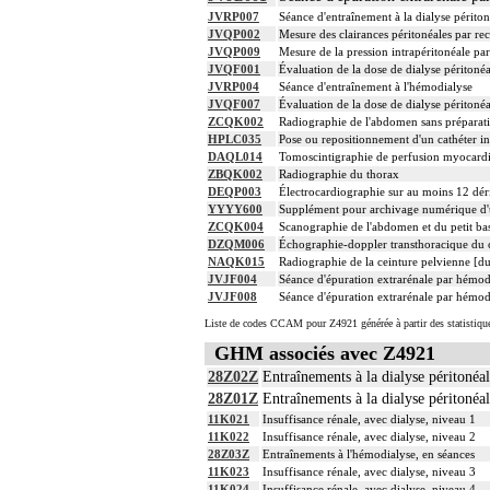
JVRP007
Séance d'entraînement à la dialyse périto
JVQP002
Mesure des clairances péritonéales par rec
JVQP009
Mesure de la pression intrapéritonéale par
JVQF001
Évaluation de la dose de dialyse péritonéa
JVRP004
Séance d'entraînement à l'hémodialyse
JVQF007
Évaluation de la dose de dialyse péritoné
ZCQK002
Radiographie de l'abdomen sans préparat
HPLC035
Pose ou repositionnement d'un cathéter in
DAQL014
Tomoscintigraphie de perfusion myocardi
ZBQK002
Radiographie du thorax
DEQP003
Électrocardiographie sur au moins 12 dér
YYYY600
Supplément pour archivage numérique 
ZCQK004
Scanographie de l'abdomen et du petit bass
DZQM006
Échographie-doppler transthoracique du c
NAQK015
Radiographie de la ceinture pelvienne [du
JVJF004
Séance d'épuration extrarénale par hémod
JVJF008
Séance d'épuration extrarénale par hémodia
Liste de codes CCAM pour Z4921 générée à partir des statistiqu
GHM associés avec Z4921
28Z02Z
Entraînements à la dialyse péritonéa
28Z01Z
Entraînements à la dialyse péritonéa
11K021
Insuffisance rénale, avec dialyse, niveau 1
11K022
Insuffisance rénale, avec dialyse, niveau 2
28Z03Z
Entraînements à l'hémodialyse, en séances
11K023
Insuffisance rénale, avec dialyse, niveau 3
11K024
Insuffisance rénale, avec dialyse, niveau 4