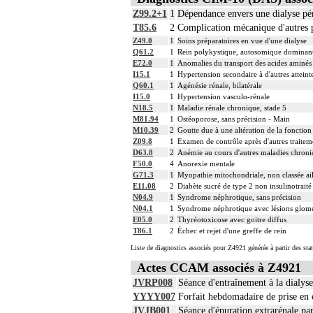
Z99.2+1
1
Dépendance envers une dialyse pér
T85.6
2
Complication mécanique d'autres pr
Z49.0
1
Soins préparatoires en vue d'une dialyse
Q61.2
1
Rein polykystique, autosomique dominan
E72.0
1
Anomalies du transport des acides aminés
I15.1
1
Hypertension secondaire à d'autres atteint
Q60.1
1
Agénésie rénale, bilatérale
I15.0
1
Hypertension vasculo-rénale
N18.5
1
Maladie rénale chronique, stade 5
M81.94
1
Ostéoporose, sans précision - Main
M10.39
2
Goutte due à une altération de la fonction
Z09.8
1
Examen de contrôle après d'autres traiteme
D63.8
2
Anémie au cours d'autres maladies chroniq
F50.0
4
Anorexie mentale
G71.3
1
Myopathie mitochondriale, non classée ail
E11.08
2
Diabète sucré de type 2 non insulinotrait
N04.9
1
Syndrome néphrotique, sans précision
N04.1
1
Syndrome néphrotique avec lésions glomér
E05.0
2
Thyréotoxicose avec goitre diffus
T86.1
2
Échec et rejet d'une greffe de rein
Liste de diagnostics associés pour Z4921 générée à partir des sta
Actes CCAM associés à Z4921
JVRP008
Séance d'entraînement à la dialys
YYYY007
Forfait hebdomadaire de prise en c
JVJB001
Séance d'épuration extrarénale par