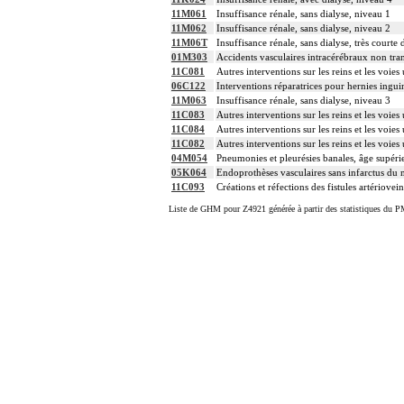
11M061
Insuffisance rénale, sans dialyse, niveau 1
11M062
Insuffisance rénale, sans dialyse, niveau 2
11M06T
Insuffisance rénale, sans dialyse, très courte 
01M303
Accidents vasculaires intracérébraux non tran
11C081
Autres interventions sur les reins et les voies
06C122
Interventions réparatrices pour hernies inguin
11M063
Insuffisance rénale, sans dialyse, niveau 3
11C083
Autres interventions sur les reins et les voies
11C084
Autres interventions sur les reins et les voies
11C082
Autres interventions sur les reins et les voies
04M054
Pneumonies et pleurésies banales, âge supéri
05K064
Endoprothèses vasculaires sans infarctus du
11C093
Créations et réfections des fistules artériov
Liste de GHM pour Z4921 générée à partir des statistiques du P