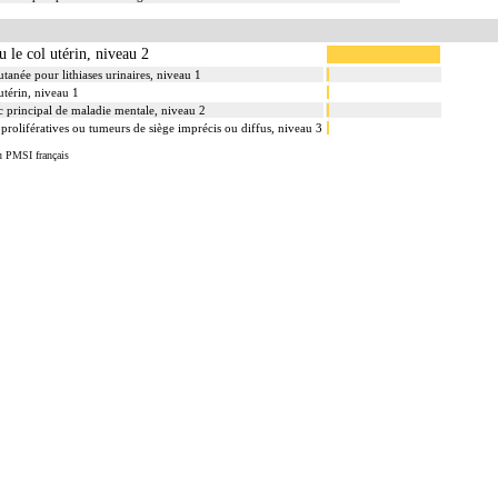
u le col utérin, niveau 2
utanée pour lithiases urinaires, niveau 1
utérin, niveau 1
c principal de maladie mentale, niveau 2
prolifératives ou tumeurs de siège imprécis ou diffus, niveau 3
u PMSI français