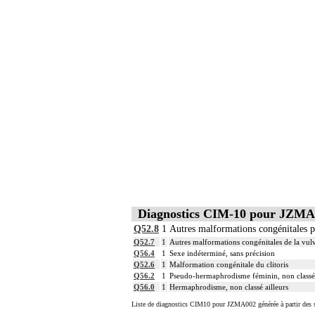
Diagnostics CIM-10 pour JZMA
Q52.8
1
Autres malformations congénitales p
Q52.7
1
Autres malformations congénitales de la vul
Q56.4
1
Sexe indéterminé, sans précision
Q52.6
1
Malformation congénitale du clitoris
Q56.2
1
Pseudo-hermaphrodisme féminin, non classé 
Q56.0
1
Hermaphrodisme, non classé ailleurs
Liste de diagnostics CIM10 pour JZMA002 générée à partir des s