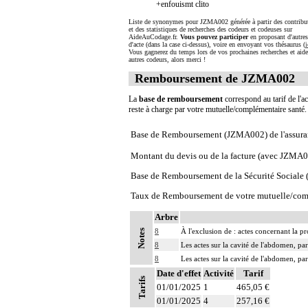
+enfouismt clito
Liste de synonymes pour JZMA002 générée à partir des contribu
et des statistiques de recherches des codeurs et codeuses sur
AideAuCodage.fr.
Vous pouvez participer
en proposant d'autre
d'acte (dans la case ci-dessus), voire en envoyant vos thésaurus (
i
Vous gagnerez du temps lors de vos prochaines recherches et aide
autres codeurs, alors merci !
Remboursement de JZMA002
La
base de remboursement
correspond au tarif de l'ac
reste à charge par votre mutuelle/complémentaire santé
Base de Remboursement (JZMA002) de l'assura
Montant du devis ou de la facture (avec JZMA
Base de Remboursement de la Sécurité Social
Taux de Remboursement de votre mutuelle/com
Arbre
8
À l'exclusion de : actes concernant la pr
Notes
8
Les actes sur la cavité de l'abdomen, par
8
Les actes sur la cavité de l'abdomen, par
Date d'effet
Activité
Tarif
Tarifs
01/01/2025
1
465,05 €
01/01/2025
4
257,16 €