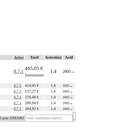
Arbre
Tarif
Activité(s)
Actif
465,05 €
8.7.1
1,4
2005
→
Remboursement
8.7.1
414,65 €
1,4
2005
→
8.7.1
157,27 €
1,4
2005
→
8.7.1
276,40 €
1,4
2005
→
8.7.1
200,94 €
1,4
2005
→
8.7.1
394,92 €
1,4
2005
→
tif pour JZMA002