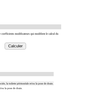
de coefficients modificateurs qui modifient le calcul du
Calculer
ée, la toilette péritonéale et/ou la pose de drain.
t/ou la pose de drain.