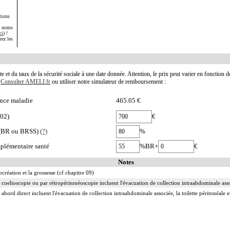
tions
s noms
ci
) !
rez les
te et du taux de la sécurité sociale à une date donnée. Attention, le prix peut varier en fonction 
.
Consulter AMELI.fr
ou utiliser notre simulateur de remboursement :
nce maladie
465.05 €
002)
€
e (BR ou BRSS)
(?)
%
plémentaire santé
%BR+
€
Notes
ocréation et la grossesse (cf chapitre 09)
 coelioscopie ou par rétropéritonéoscopie incluent l'évacuation de collection intraabdominale associ
 abord direct incluent l'évacuation de collection intraabdominale associée, la toilette péritonéale e