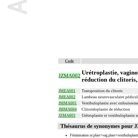
Code
Urétroplastie, vagino
JZMA002
réduction du clitoris
JMEA001
Transposition du clitoris
JMEA002
Lambeau neurovasculaire pédiculé
JMMA001
Vestibuloplastie avec enfouisseme
JMMA004
Clitoridoplastie de réduction
JZMA003
Urétroplastie et vestibuloplastie 
Thésaurus de synonymes pour
Féminisation ur.plast+vag.plast+vestibuloplast