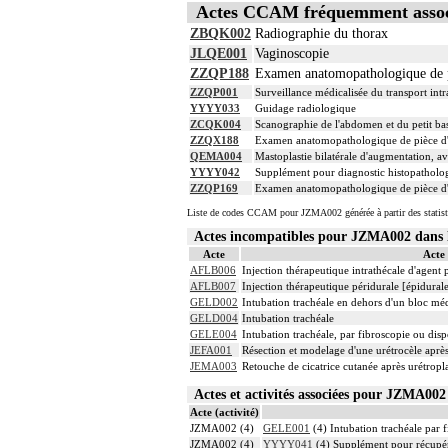
Actes CCAM fréquemment asso
ZBQK002
Radiographie du thorax
JLQE001
Vaginoscopie
ZZQP188
Examen anatomopathologique de pi
ZZQP001
Surveillance médicalisée du transport intr
YYYY033
Guidage radiologique
ZCQK004
Scanographie de l'abdomen et du petit bass
ZZQX188
Examen anatomopathologique de pièce d'e
QEMA004
Mastoplastie bilatérale d'augmentation, a
YYYY042
Supplément pour diagnostic histopatholog
ZZQP169
Examen anatomopathologique de pièce d'ex
Liste de codes CCAM pour JZMA002 générée à partir des statist
Actes incompatibles pour JZMA002 dan
Acte
Acte
AFLB006
Injection thérapeutique intrathécale d'agent
AFLB007
Injection thérapeutique péridurale [épidura
GELD002
Intubation trachéale en dehors d'un bloc mé
GELD004
Intubation trachéale
GELE004
Intubation trachéale, par fibroscopie ou dispo
JEFA001
Résection et modelage d'une urétrocèle après
JEMA003
Retouche de cicatrice cutanée après urétropla
Actes et activités associées pour JZMA0
Acte (activité)
JZMA002 (4)
GELE001
(4) Intubation trachéale par f
JZMA002 (4)
YYYY041
(4) Supplément pour récupér