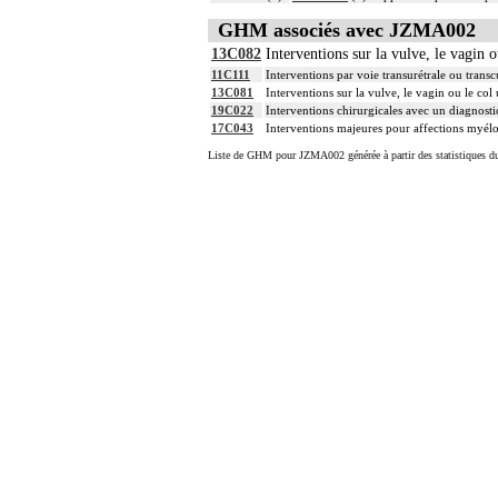
GHM associés avec JZMA002
13C082
Interventions sur la vulve, le vagin o
11C111
Interventions par voie transurétrale ou transc
13C081
Interventions sur la vulve, le vagin ou le col 
19C022
Interventions chirurgicales avec un diagnosti
17C043
Interventions majeures pour affections myélo
Liste de GHM pour JZMA002 générée à partir des statistiques d