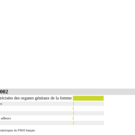
002
récisées des organes génitaux de la femme
ve
ailleurs
tatistiques du PMSI français