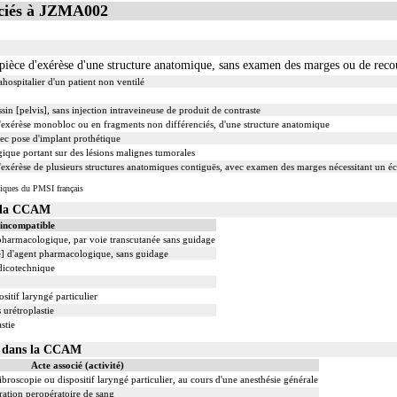
ciés à JZMA002
èce d'exérèse d'une structure anatomique, sans examen des marges ou de rec
ahospitalier d'un patient non ventilé
in [pelvis], sans injection intraveineuse de produit de contraste
xérèse monobloc ou en fragments non différenciés, d'une structure anatomique
vec pose d'implant prothétique
ique portant sur des lésions malignes tumorales
érèse de plusieurs structures anatomiques contiguës, avec examen des marges nécessitant un é
iques du PMSI français
s la CCAM
 incompatible
 pharmacologique, par voie transcutanée sans guidage
le] d'agent pharmacologique, sans guidage
dicotechnique
sitif laryngé particulier
 urétroplastie
stie
02 dans la CCAM
Acte associé (activité)
ibroscopie ou dispositif laryngé particulier, au cours d'une anesthésie générale
ation peropératoire de sang