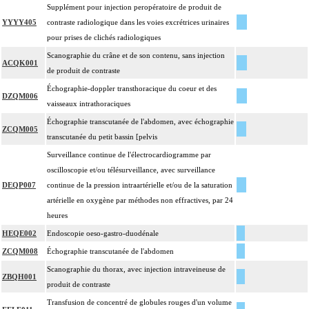
Supplément pour injection peropératoire de produit de
YYYY405
contraste radiologique dans les voies excrétrices urinaires
pour prises de clichés radiologiques
Scanographie du crâne et de son contenu, sans injection
ACQK001
de produit de contraste
Échographie-doppler transthoracique du coeur et des
DZQM006
vaisseaux intrathoraciques
Échographie transcutanée de l'abdomen, avec échographie
ZCQM005
transcutanée du petit bassin [pelvis
Surveillance continue de l'électrocardiogramme par
oscilloscopie et/ou télésurveillance, avec surveillance
DEQP007
continue de la pression intraartérielle et/ou de la saturation
artérielle en oxygène par méthodes non effractives, par 24
heures
HEQE002
Endoscopie oeso-gastro-duodénale
ZCQM008
Échographie transcutanée de l'abdomen
Scanographie du thorax, avec injection intraveineuse de
ZBQH001
produit de contraste
Transfusion de concentré de globules rouges d'un volume