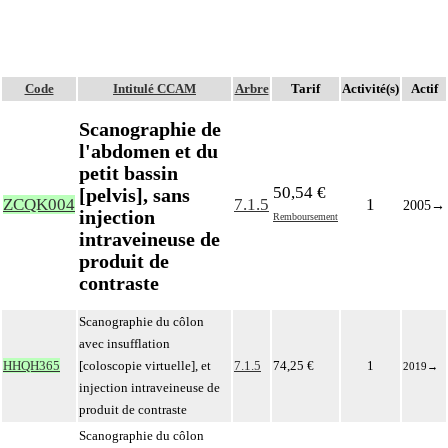
Code
Intitulé CCAM
Arbre
Tarif
Activité(s)
Actif
Scanographie de
l'abdomen et du
petit bassin
50,54 €
[pelvis], sans
ZCQK004
7.1.5
1
2005
→
injection
Remboursement
intraveineuse de
produit de
contraste
Scanographie du côlon
avec insufflation
HHQH365
[coloscopie virtuelle], et
7.1.5
74,25 €
1
2019
→
injection intraveineuse de
produit de contraste
Scanographie du côlon