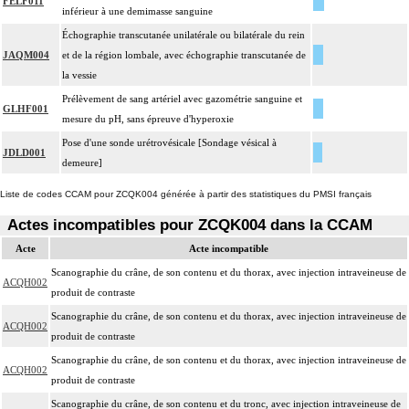
FELF011
inférieur à une demimasse sanguine
Échographie transcutanée unilatérale ou bilatérale du rein
JAQM004
et de la région lombale, avec échographie transcutanée de
la vessie
Prélèvement de sang artériel avec gazométrie sanguine et
GLHF001
mesure du pH, sans épreuve d'hyperoxie
Pose d'une sonde urétrovésicale [Sondage vésical à
JDLD001
demeure]
Liste de codes CCAM pour ZCQK004 générée à partir des statistiques du PMSI français
Actes incompatibles pour ZCQK004 dans la CCAM
Acte
Acte incompatible
Scanographie du crâne, de son contenu et du thorax, avec injection intraveineuse de
ACQH002
produit de contraste
Scanographie du crâne, de son contenu et du thorax, avec injection intraveineuse de
ACQH002
produit de contraste
Scanographie du crâne, de son contenu et du thorax, avec injection intraveineuse de
ACQH002
produit de contraste
Scanographie du crâne, de son contenu et du tronc, avec injection intraveineuse de