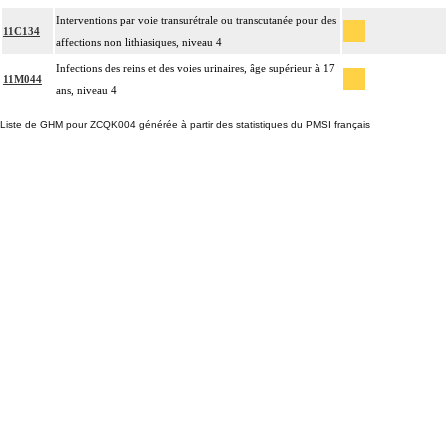
Interventions par voie transurétrale ou transcutanée pour des
11C134
affections non lithiasiques, niveau 4
Infections des reins et des voies urinaires, âge supérieur à 17
11M044
ans, niveau 4
Liste de GHM pour ZCQK004 générée à partir des statistiques du PMSI français