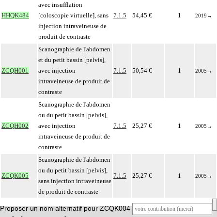
avec insufflation
HHQK484
[coloscopie virtuelle], sans
7.1.5
54,45 €
1
2019
→
injection intraveineuse de
produit de contraste
Scanographie de l'abdomen
et du petit bassin [pelvis],
ZCQH001
avec injection
7.1.5
50,54 €
1
2005
→
intraveineuse de produit de
contraste
Scanographie de l'abdomen
ou du petit bassin [pelvis],
ZCQH002
avec injection
7.1.5
25,27 €
1
2005
→
intraveineuse de produit de
contraste
Scanographie de l'abdomen
ou du petit bassin [pelvis],
ZCQK005
7.1.5
25,27 €
1
2005
→
sans injection intraveineuse
de produit de contraste
Proposer un nom alternatif pour ZCQK004