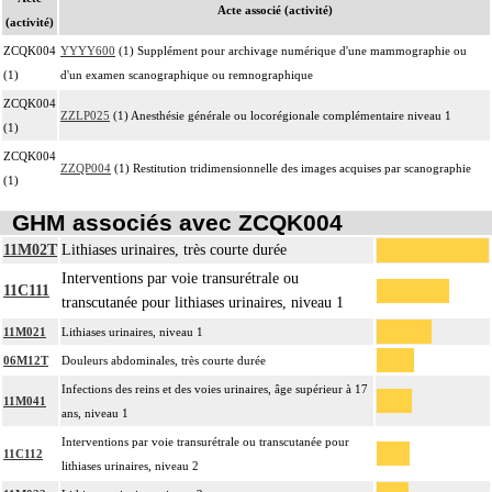
Acte associé (activité)
(activité)
ZCQK004
YYYY600
(1) Supplément pour archivage numérique d'une mammographie ou
(1)
d'un examen scanographique ou remnographique
ZCQK004
ZZLP025
(1) Anesthésie générale ou locorégionale complémentaire niveau 1
(1)
ZCQK004
ZZQP004
(1) Restitution tridimensionnelle des images acquises par scanographie
(1)
GHM associés avec ZCQK004
11M02T
Lithiases urinaires, très courte durée
Interventions par voie transurétrale ou
11C111
transcutanée pour lithiases urinaires, niveau 1
11M021
Lithiases urinaires, niveau 1
06M12T
Douleurs abdominales, très courte durée
Infections des reins et des voies urinaires, âge supérieur à 17
11M041
ans, niveau 1
Interventions par voie transurétrale ou transcutanée pour
11C112
lithiases urinaires, niveau 2