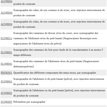
ACQH004
produit de contraste
Scanographie du crâne, de son contenu et du tronc, avec injection intraveineuse de
ACQH004
produit de contraste
Scanographie du crâne, de son contenu et du tronc, avec injection intraveineuse de
ACQH004
produit de contraste
Scanographie des vaisseaux du thorax et/ou du coeur, avec scanographie des
ECQH011
vaisseaux de l'abdomen et/ou du petit bassin [Angioscanner thoracique avec
angioscanner de l'abdomen et/ou du pelvis]
Scanographie des vaisseaux du foie pour étude de la vascularisation à au moins 3
ELQH001
temps différents
Scanographie des vaisseaux de l'abdomen et/ou du petit bassin [Angioscanner
ELQH002
abdominopelvien]
PDQK001
Quantification des différents composants des tissus mous, par scanographie
Scanographie de l'abdomen et du petit bassin [pelvis], avec injection intraveineuse
ZCQH001
de produit de contraste
Scanographie de l'abdomen ou du petit bassin [pelvis], avec injection intraveineuse
ZCQH002
de produit de contraste
ZCQK003
Pelvimétrie par scanographie