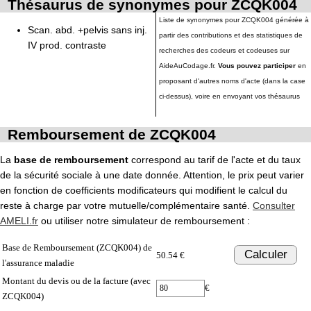
Thésaurus de synonymes pour ZCQK004
Liste de synonymes pour ZCQK004 générée à
Scan. abd. +pelvis sans inj.
partir des contributions et des statistiques de
IV prod. contraste
recherches des codeurs et codeuses sur
AideAuCodage.fr.
Vous pouvez participer
en
proposant d'autres noms d'acte (dans la case
ci-dessus), voire en envoyant vos thésaurus
Remboursement de ZCQK004
La
base de remboursement
correspond au tarif de l'acte et du taux
de la sécurité sociale à une date donnée. Attention, le prix peut varier
en fonction de coefficients modificateurs qui modifient le calcul du
reste à charge par votre mutuelle/complémentaire santé.
Consulter
AMELI.fr
ou utiliser notre simulateur de remboursement :
Base de Remboursement (ZCQK004) de
Calculer
50.54 €
l'assurance maladie
Montant du devis ou de la facture (avec
€
ZCQK004)