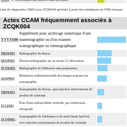
Liste de diagnostics CIM10 pour ZCQK004 générée à partir des statistiques du PMSI français
Actes CCAM fréquemment associés à
ZCQK004
Supplément pour archivage numérique d'une
YYYY600
mammographie ou d'un examen
scanographique ou remnographique
ZBQK002
Radiographie du thorax
DEQP003
Électrocardiographie sur au moins 12 dérivations
ZCQK002
Radiographie de l'abdomen sans préparation
Restitution tridimensionnelle des images acquises par
ZZQP004
scanographie
Scanographie du thorax, sans injection intraveineuse de
ZBQK001
produit de contraste
Pose d'une endoprothèse urétérale, par endoscopie
JCLE002
rétrograde
Scanographie de l'abdomen et du petit bassin [pelvis],
ZCQH001
avec injection intraveineuse de produit de contraste