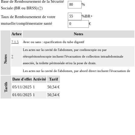
Base de Remboursement de la Sécurité
%
Sociale (BR ou BRSS)
(?)
%BR+
Taux de Remboursement de votre
mutuelle/complémentaire santé
€
Arbre
Notes
7.1.5
Avec ou sans : opacification du tube digestif
Les actes sur la cavité de l'abdomen, par coelioscopie ou par
Notes
7
rétropéritonéoscopie incluent l'évacuation de collection intraabdominale
associée, la toilette péritonéale et/ou la pose de drain.
Les actes sur la cavité de l'abdomen, par abord direct incluent l'évacuation de
7
collection intraabdominale associée, la toilette péritonéale et/ou la pose de
Date d'effet
Activité
Tarif
Tarifs
drain.
05/11/2025
1
50,54 €
01/01/2025
1
50,54 €