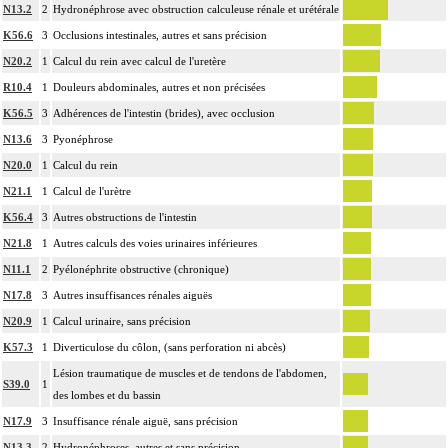
N13.2
2
Hydronéphrose avec obstruction calculeuse rénale et urétérale
K56.6
3
Occlusions intestinales, autres et sans précision
N20.2
1
Calcul du rein avec calcul de l'uretère
R10.4
1
Douleurs abdominales, autres et non précisées
K56.5
3
Adhérences de l'intestin (brides), avec occlusion
N13.6
3
Pyonéphrose
N20.0
1
Calcul du rein
N21.1
1
Calcul de l'urètre
K56.4
3
Autres obstructions de l'intestin
N21.8
1
Autres calculs des voies urinaires inférieures
N11.1
2
Pyélonéphrite obstructive (chronique)
N17.8
3
Autres insuffisances rénales aiguës
N20.9
1
Calcul urinaire, sans précision
K57.3
1
Diverticulose du côlon, (sans perforation ni abcès)
Lésion traumatique de muscles et de tendons de l'abdomen,
S39.0
1
des lombes et du bassin
N17.9
3
Insuffisance rénale aiguë, sans précision
N13.3
2
Hydronéphroses, autres et sans précision