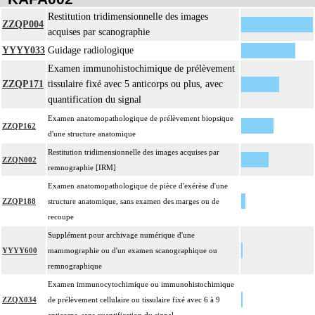
Restitution tridimensionnelle des images
ZZQP004
acquises par scanographie
YYYY033
Guidage radiologique
Examen immunohistochimique de prélèvement
ZZQP171
tissulaire fixé avec 5 anticorps ou plus, avec
quantification du signal
Examen anatomopathologique de prélèvement biopsique
ZZQP162
d'une structure anatomique
Restitution tridimensionnelle des images acquises par
ZZQN002
remnographie [IRM]
Examen anatomopathologique de pièce d'exérèse d'une
ZZQP188
structure anatomique, sans examen des marges ou de
recoupe
Supplément pour archivage numérique d'une
YYYY600
mammographie ou d'un examen scanographique ou
remnographique
Examen immunocytochimique ou immunohistochimique
ZZQX034
de prélèvement cellulaire ou tissulaire fixé avec 6 à 9