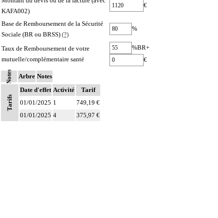
Montant du devis ou de la facture (avec
€
KAFA002)
Base de Remboursement de la Sécurité
%
Sociale (BR ou BRSS)
(?)
%BR+
Taux de Remboursement de votre
mutuelle/complémentaire santé
€
Notes
Arbre
Notes
Date d'effet
Activité
Tarif
Tarifs
01/01/2025
1
749,19 €
01/01/2025
4
375,97 €