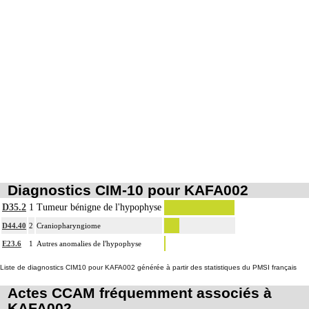
Diagnostics CIM-10 pour KAFA002
D35.2
1
Tumeur bénigne de l'hypophyse
D44.40
2
Craniopharyngiome
E23.6
1
Autres anomalies de l'hypophyse
Liste de diagnostics CIM10 pour KAFA002 générée à partir des statistiques du PMSI français
Actes CCAM fréquemment associés à
KAFA002