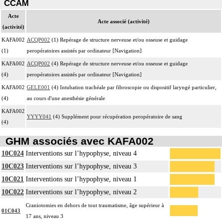
CCAM
Acte
Acte associé (activité)
(activité)
KAFA002
ACQP002
(1) Repérage de structure nerveuse et/ou osseuse et guidage
(1)
peropératoires assistés par ordinateur [Navigation]
KAFA002
ACQP002
(4) Repérage de structure nerveuse et/ou osseuse et guidage
(4)
peropératoires assistés par ordinateur [Navigation]
KAFA002
GELE001
(4) Intubation trachéale par fibroscopie ou dispositif laryngé particulier,
(4)
au cours d'une anesthésie générale
KAFA002
YYYY041
(4) Supplément pour récupération peropératoire de sang
(4)
GHM associés avec KAFA002
10C024
Interventions sur l’hypophyse, niveau 4
10C023
Interventions sur l’hypophyse, niveau 3
10C021
Interventions sur l’hypophyse, niveau 1
10C022
Interventions sur l’hypophyse, niveau 2
Craniotomies en dehors de tout traumatisme, âge supérieur à
01C043
17 ans, niveau 3