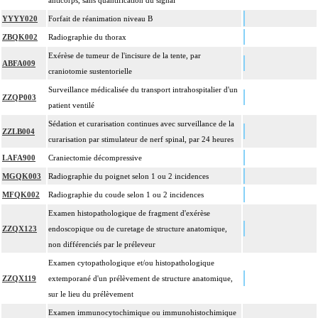
anticorps, sans quantification du signal
YYYY020
Forfait de réanimation niveau B
ZBQK002
Radiographie du thorax
Exérèse de tumeur de l'incisure de la tente, par
ABFA009
craniotomie sustentorielle
Surveillance médicalisée du transport intrahospitalier d'un
ZZQP003
patient ventilé
Sédation et curarisation continues avec surveillance de la
ZZLB004
curarisation par stimulateur de nerf spinal, par 24 heures
LAFA900
Craniectomie décompressive
MGQK003
Radiographie du poignet selon 1 ou 2 incidences
MFQK002
Radiographie du coude selon 1 ou 2 incidences
Examen histopathologique de fragment d'exérèse
ZZQX123
endoscopique ou de curetage de structure anatomique,
non différenciés par le préleveur
Examen cytopathologique et/ou histopathologique
ZZQX119
extemporané d'un prélèvement de structure anatomique,
sur le lieu du prélèvement
Examen immunocytochimique ou immunohistochimique