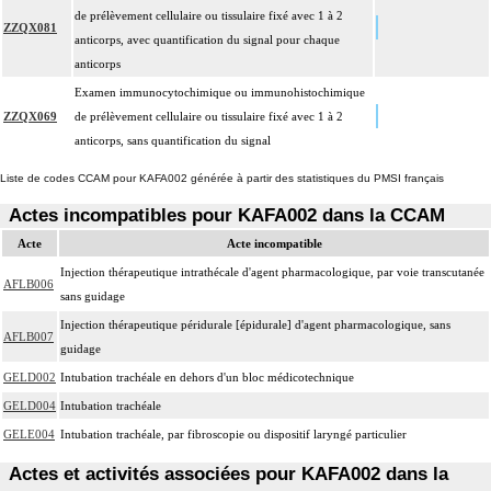
de prélèvement cellulaire ou tissulaire fixé avec 1 à 2
ZZQX081
anticorps, avec quantification du signal pour chaque
anticorps
Examen immunocytochimique ou immunohistochimique
ZZQX069
de prélèvement cellulaire ou tissulaire fixé avec 1 à 2
anticorps, sans quantification du signal
Liste de codes CCAM pour KAFA002 générée à partir des statistiques du PMSI français
Actes incompatibles pour KAFA002 dans la CCAM
Acte
Acte incompatible
Injection thérapeutique intrathécale d'agent pharmacologique, par voie transcutanée
AFLB006
sans guidage
Injection thérapeutique péridurale [épidurale] d'agent pharmacologique, sans
AFLB007
guidage
GELD002
Intubation trachéale en dehors d'un bloc médicotechnique
GELD004
Intubation trachéale
GELE004
Intubation trachéale, par fibroscopie ou dispositif laryngé particulier
Actes et activités associées pour KAFA002 dans la