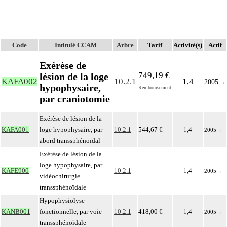
Code
Intitulé CCAM
Arbre
Tarif
Activité(s)
Actif
Exérèse de
749,19 €
lésion de la loge
KAFA002
10.2.1
1,4
2005
→
hypophysaire,
Remboursement
par craniotomie
Exérèse de lésion de la
KAFA001
loge hypophysaire, par
10.2.1
544,67 €
1,4
2005
→
abord transsphénoïdal
Exérèse de lésion de la
loge hypophysaire, par
KAFE900
10.2.1
1,4
2005
→
vidéochirurgie
transsphénoïdale
Hypophysiolyse
KANB001
fonctionnelle, par voie
10.2.1
418,00 €
1,4
2005
→
transsphénoïdale