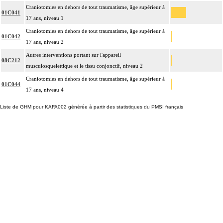
Craniotomies en dehors de tout traumatisme, âge supérieur à
01C041
17 ans, niveau 1
Craniotomies en dehors de tout traumatisme, âge supérieur à
01C042
17 ans, niveau 2
Autres interventions portant sur l'appareil
08C212
musculosquelettique et le tissu conjonctif, niveau 2
Craniotomies en dehors de tout traumatisme, âge supérieur à
01C044
17 ans, niveau 4
Liste de GHM pour KAFA002 générée à partir des statistiques du PMSI français