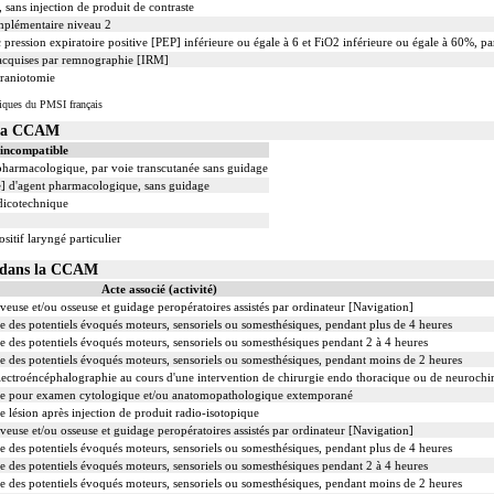
sans injection de produit de contraste
mplémentaire niveau 2
 pression expiratoire positive [PEP] inférieure ou égale à 6 et FiO2 inférieure ou égale à 60%, p
s acquises par remnographie [IRM]
craniotomie
iques du PMSI français
 la CCAM
 incompatible
 pharmacologique, par voie transcutanée sans guidage
le] d'agent pharmacologique, sans guidage
dicotechnique
sitif laryngé particulier
09 dans la CCAM
Acte associé (activité)
veuse et/ou osseuse et guidage peropératoires assistés par ordinateur [Navigation]
e des potentiels évoqués moteurs, sensoriels ou somesthésiques, pendant plus de 4 heures
e des potentiels évoqués moteurs, sensoriels ou somesthésiques pendant 2 à 4 heures
e des potentiels évoqués moteurs, sensoriels ou somesthésiques, pendant moins de 2 heures
 électroéncéphalographie au cours d'une intervention de chirurgie endo thoracique ou de neurochi
re pour examen cytologique et/ou anatomopathologique extemporané
e lésion après injection de produit radio-isotopique
veuse et/ou osseuse et guidage peropératoires assistés par ordinateur [Navigation]
e des potentiels évoqués moteurs, sensoriels ou somesthésiques, pendant plus de 4 heures
e des potentiels évoqués moteurs, sensoriels ou somesthésiques pendant 2 à 4 heures
e des potentiels évoqués moteurs, sensoriels ou somesthésiques, pendant moins de 2 heures