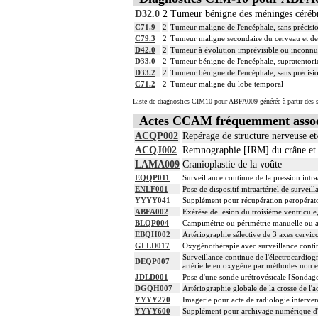
D32.0
2
Tumeur bénigne des méninges cérébr
C71.9
2
Tumeur maligne de l'encéphale, sans précisi
C79.3
2
Tumeur maligne secondaire du cerveau et de
D42.0
2
Tumeur à évolution imprévisible ou inconnu
D33.0
2
Tumeur bénigne de l'encéphale, supratentori
D33.2
2
Tumeur bénigne de l'encéphale, sans précisi
C71.2
2
Tumeur maligne du lobe temporal
Liste de diagnostics CIM10 pour ABFA009 générée à partir des s
Actes CCAM fréquemment asso
ACQP002
Repérage de structure nerveuse et
ACQJ002
Remnographie [IRM] du crâne et de
LAMA009
Cranioplastie de la voûte
EQQP011
Surveillance continue de la pression intra
ENLF001
Pose de dispositif intraartériel de surveill
YYYY041
Supplément pour récupération peropérato
ABFA002
Exérèse de lésion du troisième ventricule
BLQP004
Campimétrie ou périmétrie manuelle ou a
EBQH002
Artériographie sélective de 3 axes cervico
GLLD017
Oxygénothérapie avec surveillance contin
Surveillance continue de l'électrocardiogr
DEQP007
artérielle en oxygène par méthodes non e
JDLD001
Pose d'une sonde urétrovésicale [Sondag
DGQH007
Artériographie globale de la crosse de l'a
YYYY270
Imagerie pour acte de radiologie interven
YYYY600
Supplément pour archivage numérique 