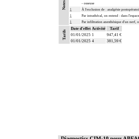
Notes
- osseuse
1
À l'exclusion de : analgésie postopératoi
1
Par intrathécal, on entend : dans l'espa
1
Par infiltration anesthésique d'un nerf,
1
Date d'effet
Par bloc anesthésique continu d'un nerf,
Activité
Tarif
Tarifs
01/01/2025
1
947,41 €
01/01/2025
4
381,59 €
Diagnostics CIM-10 pour ABFA