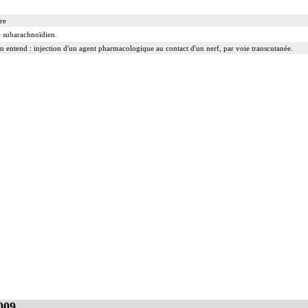
re
ce subarachnoïdien.
 on entend : injection d'un agent pharmacologique au contact d'un nerf, par voie transcutanée.
 on entend : injection d'un agent pharmacologique au contact d'un nerf avec pose d'un cathéter, p
009