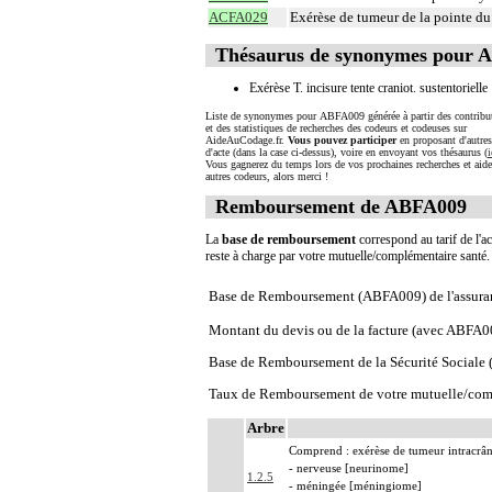
ACFA029
Exérèse de tumeur de la pointe du
Thésaurus de synonymes pour 
Exérèse T. incisure tente craniot. sustentorielle
Liste de synonymes pour ABFA009 générée à partir des contribu
et des statistiques de recherches des codeurs et codeuses sur
AideAuCodage.fr.
Vous pouvez participer
en proposant d'autre
d'acte (dans la case ci-dessus), voire en envoyant vos thésaurus (
i
Vous gagnerez du temps lors de vos prochaines recherches et aide
autres codeurs, alors merci !
Remboursement de ABFA009
La
base de remboursement
correspond au tarif de l'ac
reste à charge par votre mutuelle/complémentaire santé
Base de Remboursement (ABFA009) de l'assura
Montant du devis ou de la facture (avec ABFA0
Base de Remboursement de la Sécurité Social
Taux de Remboursement de votre mutuelle/com
Arbre
Comprend : exérèse de tumeur intracrân
- nerveuse [neurinome]
1.2.5
- méningée [méningiome]