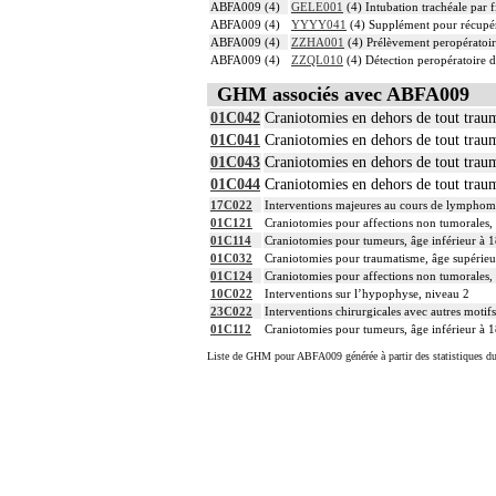
ABFA009 (4)
GELE001
(4) Intubation trachéale par f
ABFA009 (4)
YYYY041
(4) Supplément pour récupér
ABFA009 (4)
ZZHA001
(4) Prélèvement peropératoi
ABFA009 (4)
ZZQL010
(4) Détection peropératoire d
GHM associés avec ABFA009
01C042
Craniotomies en dehors de tout traum
01C041
Craniotomies en dehors de tout traum
01C043
Craniotomies en dehors de tout traum
01C044
Craniotomies en dehors de tout traum
17C022
Interventions majeures au cours de lymphom
01C121
Craniotomies pour affections non tumorales, 
01C114
Craniotomies pour tumeurs, âge inférieur à 1
01C032
Craniotomies pour traumatisme, âge supérieu
01C124
Craniotomies pour affections non tumorales, 
10C022
Interventions sur l’hypophyse, niveau 2
23C022
Interventions chirurgicales avec autres motif
01C112
Craniotomies pour tumeurs, âge inférieur à 1
Liste de GHM pour ABFA009 générée à partir des statistiques d