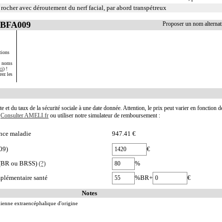
 rocher avec déroutement du nerf facial, par abord transpétreux
ABFA009
Proposer un nom alterna
tions
s noms
ci
) !
rez les
te et du taux de la sécurité sociale à une date donnée. Attention, le prix peut varier en fonction 
.
Consulter AMELI.fr
ou utiliser notre simulateur de remboursement :
nce maladie
947.41 €
09)
€
e (BR ou BRSS)
(?)
%
plémentaire santé
%BR+
€
Notes
ienne extraencéphalique d'origine