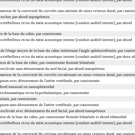
teuse de la convexité du cervelet sans atteinte de sinus veineux dural, par cranio
 rocher, par abord suprapétreux
cérébelleux et/ou du méat acoustique interne [conduit auditif interne], par abord
n de la base du crâne, par craniotomie
cérébelleux et/ou du méat acoustique interne [conduit auditif interne], par abord
 de l'étage moyen de la base du crâne intéressant l'angle sphénoorbitaire, par crani
océrébelleux et/ou du méat acoustique interne [conduit auditif interne], par deux a
eur de la base du crâne, par craniotomie frontale bilatérale
roclivale sans déroutement du nerf facial, par abord transpétreux
teuse de la convexité du cervelet envahissant un sinus veineux dural, par cranio
num avec déroutement de l'artère vertébrale, par craniotomie
abord transoral ou nasosphénoïdal
ptochiasmatique et/ou hypothalamique, par craniotomie
laire, par craniotomie
num sans déroutement de l'artère vertébrale, par craniotomie
roclivale avec déroutement du nerf facial, par abord transpétreux
ieur de la base du crâne, par craniotomie frontale bilatérale et abord ethmoïdal
cérébelleux et/ou du méat acoustique interne [conduit auditif interne], par abord
ateuse de la convexité du cerveau envahissant un sinus veineux dural, par cranio