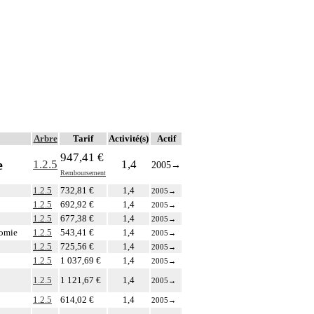
Arbre
Tarif
Activité(s)
Actif
947,41 €
e
1.2.5
1,4
2005
→
Remboursement
1.2.5
732,81 €
1,4
2005
→
1.2.5
692,92 €
1,4
2005
→
1.2.5
677,38 €
1,4
2005
→
tomie
1.2.5
543,41 €
1,4
2005
→
1.2.5
725,56 €
1,4
2005
→
1.2.5
1 037,69 €
1,4
2005
→
1.2.5
1 121,67 €
1,4
2005
→
1.2.5
614,02 €
1,4
2005
→