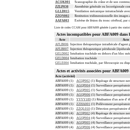
ACQK001
Scanographie du crâne et de son contenu, 
ZZLP030
Anesthésie générale ou locorégionale co
GLLD015
Ventilation mécanique intratrachéale avec
ZZQN002
Restitution tridimensionnelle des image
AAFA003
Exérèse de lésion du tronc cérébral, par 
Liste de codes CCAM pour ABFA009 générée à partir des statist
Actes incompatibles pour ABFA009 dans
Acte
Acte
AFLB006
Injection thérapeutique intrathécale d'agent
AFLB007
Injection thérapeutique péridurale [épidura
GELD002
Intubation trachéale en dehors d'un bloc mé
GELD004
Intubation trachéale
GELE004
Intubation trachéale, par fibroscopie ou dispo
Actes et activités associées pour ABFA0
Acte (activité)
ABFA009 (1)
ACQP002
(1) Repérage de structure ner
ABFA009 (1)
AGQP004
(1) Surveillance peropératoir
ABFA009 (1)
AGQP005
(1) Surveillance peropératoir
ABFA009 (1)
AGQP006
(1) Surveillance peropératoir
ABFA009 (1)
YYYY189
(1) Réalisation d'un acte d'
ABFA009 (1)
ZZHA001
(1) Prélèvement peropératoi
ABFA009 (1)
ZZQL010
(1) Détection peropératoire d
ABFA009 (4)
ACQP002
(4) Repérage de structure ner
ABFA009 (4)
AGQP004
(4) Surveillance peropératoir
ABFA009 (4)
AGQP005
(4) Surveillance peropératoir
ABFA009 (4)
AGQP006
(4) Surveillance peropératoir