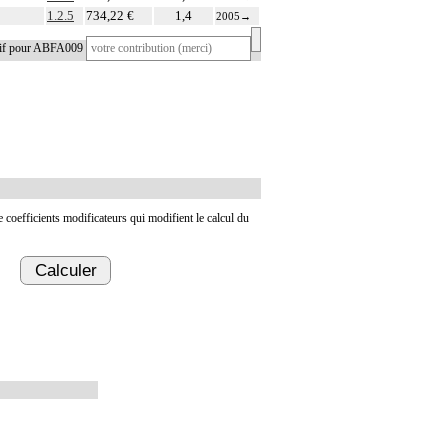
1.2.5
734,22 €
1,4
2005
→
tif pour ABFA009
de coefficients modificateurs qui modifient le calcul du
Calculer