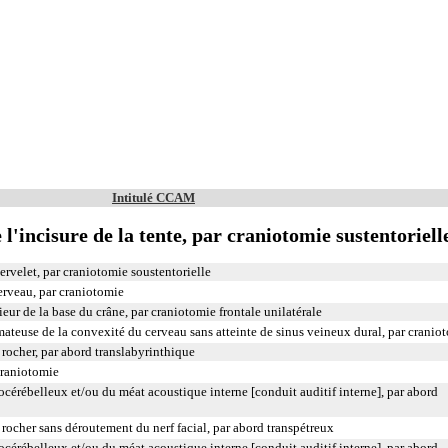
Intitulé CCAM
l'incisure de la tente, par craniotomie sustentoriell
ervelet, par craniotomie soustentorielle
erveau, par craniotomie
ieur de la base du crâne, par craniotomie frontale unilatérale
teuse de la convexité du cerveau sans atteinte de sinus veineux dural, par cranio
 rocher, par abord translabyrinthique
craniotomie
cérébelleux et/ou du méat acoustique interne [conduit auditif interne], par abord
rocher sans déroutement du nerf facial, par abord transpétreux
cérébelleux et/ou du méat acoustique interne [conduit auditif interne], par abord