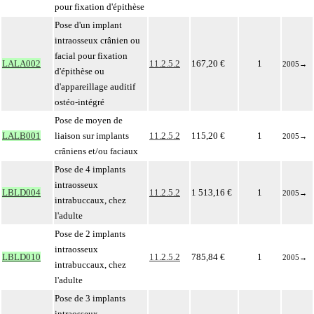
pour fixation d'épithèse
Pose d'un implant
intraosseux crânien ou
facial pour fixation
LALA002
11.2.5.2
167,20 €
1
2005
→
d'épithèse ou
d'appareillage auditif
ostéo-intégré
Pose de moyen de
LALB001
liaison sur implants
11.2.5.2
115,20 €
1
2005
→
crâniens et/ou faciaux
Pose de 4 implants
intraosseux
LBLD004
11.2.5.2
1 513,16 €
1
2005
→
intrabuccaux, chez
l'adulte
Pose de 2 implants
intraosseux
LBLD010
11.2.5.2
785,84 €
1
2005
→
intrabuccaux, chez
l'adulte
Pose de 3 implants
intraosseux