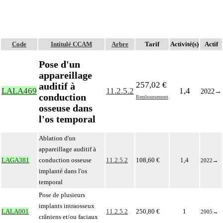
Code
Intitulé CCAM
Arbre
Tarif
Activité(s)
Actif
Pose d'un
appareillage
257,02 €
auditif à
LALA469
11.2.5.2
1,4
2022
→
conduction
Remboursement
osseuse dans
l'os temporal
Ablation d'un
appareillage auditif à
LAGA381
conduction osseuse
11.2.5.2
108,60 €
1,4
2022
→
implanté dans l'os
temporal
Pose de plusieurs
implants intraosseux
LALA001
11.2.5.2
250,80 €
1
2005
→
crâniens et/ou faciaux