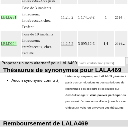
intrabuccaux ou plus
Pose de 3 implants
intraosseux
LBLD281
11.2.5.2
1 174,58 €
1
2014
→
intrabuccaux chez
l'enfant
Pose de 10 implants
intraosseux
LBLD294
11.2.5.2
3 695,12 €
1,4
2014
→
intrabuccaux, chez
l'adulte
Proposer un nom alternatif pour LALA469
Thésaurus de synonymes pour LALA469
Liste de synonymes pour LALA469 générée à
Aucun synonyme connu :(
partir des contributions et des statistiques de
recherches des codeurs et codeuses sur
AideAuCodage.fr.
Vous pouvez participer
en
proposant d'autres noms d'acte (dans la case
ci-dessus), voire en envoyant vos thésaurus
Remboursement de LALA469