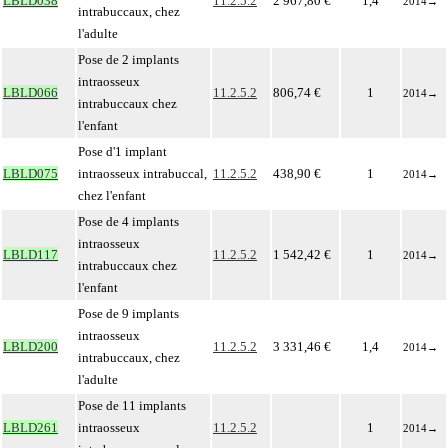
LBLD038
11.2.5.2
2 967,80 €
1,4
2014
→
intrabuccaux, chez
l'adulte
Pose de 2 implants
intraosseux
LBLD066
11.2.5.2
806,74 €
1
2014
→
intrabuccaux chez
l'enfant
Pose d'1 implant
LBLD075
intraosseux intrabuccal,
11.2.5.2
438,90 €
1
2014
→
chez l'enfant
Pose de 4 implants
intraosseux
LBLD117
11.2.5.2
1 542,42 €
1
2014
→
intrabuccaux chez
l'enfant
Pose de 9 implants
intraosseux
LBLD200
11.2.5.2
3 331,46 €
1,4
2014
→
intrabuccaux, chez
l'adulte
Pose de 11 implants
LBLD261
intraosseux
11.2.5.2
1
2014
→