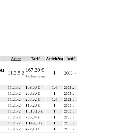
Arbre
Tarif
Activité(s)
Actif
ou
167,20 €
11.2.5.2
1
2005
→
Remboursement
11.2.5.2
108,60 €
1,4
2022
→
11.2.5.2
250,80 €
1
2005
→
11.2.5.2
257,02 €
1,4
2022
→
11.2.5.2
115,20 €
1
2005
→
11.2.5.2
1 513,16 €
1
2005
→
11.2.5.2
785,84 €
1
2005
→
11.2.5.2
1 149,50 €
1
2005
→
11.2.5.2
422,18 €
1
2005
→