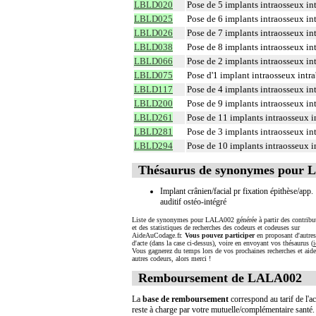
LBLD020
Pose de 5 implants intraosseux in
LBLD025
Pose de 6 implants intraosseux in
LBLD026
Pose de 7 implants intraosseux in
LBLD038
Pose de 8 implants intraosseux in
LBLD066
Pose de 2 implants intraosseux in
LBLD075
Pose d'1 implant intraosseux intra
LBLD117
Pose de 4 implants intraosseux in
LBLD200
Pose de 9 implants intraosseux in
LBLD261
Pose de 11 implants intraosseux 
LBLD281
Pose de 3 implants intraosseux in
LBLD294
Pose de 10 implants intraosseux i
Thésaurus de synonymes pour
Implant crânien/facial pr fixation épithèse/app.
auditif ostéo-intégré
Liste de synonymes pour LALA002 générée à partir des contribu
et des statistiques de recherches des codeurs et codeuses sur
AideAuCodage.fr.
Vous pouvez participer
en proposant d'autre
d'acte (dans la case ci-dessus), voire en envoyant vos thésaurus (
i
Vous gagnerez du temps lors de vos prochaines recherches et aide
autres codeurs, alors merci !
Remboursement de LALA002
La
base de remboursement
correspond au tarif de l'ac
reste à charge par votre mutuelle/complémentaire santé