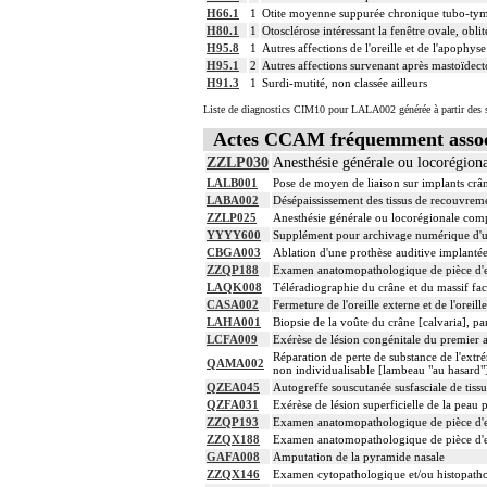
H66.1
1
Otite moyenne suppurée chronique tubo-ty
H80.1
1
Otosclérose intéressant la fenêtre ovale, oblit
H95.8
1
Autres affections de l'oreille et de l'apophys
H95.1
2
Autres affections survenant après mastoïdec
H91.3
1
Surdi-mutité, non classée ailleurs
Liste de diagnostics CIM10 pour LALA002 générée à partir des s
Actes CCAM fréquemment asso
ZZLP030
Anesthésie générale ou locorégion
LALB001
Pose de moyen de liaison sur implants crân
LABA002
Désépaississement des tissus de recouvreme
ZZLP025
Anesthésie générale ou locorégionale com
YYYY600
Supplément pour archivage numérique d
CBGA003
Ablation d'une prothèse auditive implantée
ZZQP188
Examen anatomopathologique de pièce d'e
LAQK008
Téléradiographie du crâne et du massif fac
CASA002
Fermeture de l'oreille externe et de l'orei
LAHA001
Biopsie de la voûte du crâne [calvaria], pa
LCFA009
Exérèse de lésion congénitale du premier a
Réparation de perte de substance de l'ext
QAMA002
non individualisable [lambeau "au hasard"
QZEA045
Autogreffe souscutanée susfasciale de tis
QZFA031
Exérèse de lésion superficielle de la peau
ZZQP193
Examen anatomopathologique de pièce d'ex
ZZQX188
Examen anatomopathologique de pièce d'ex
GAFA008
Amputation de la pyramide nasale
ZZQX146
Examen cytopathologique et/ou histopatho