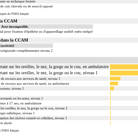
stie en technique fermée
 de cuir chevelu ou de sourcil opposé
iques du PMSI français
s la CCAM
Acte incompatible
al pour fixation d'épithèse ou d'appareillage auditif ostéo-intégré
02 dans la CCAM
(activité)
ocorégionale complémentaire niveau 2
tant sur les oreilles, le nez, la gorge ou le cou, en ambulatoire
tant sur les oreilles, le nez, la gorge ou le cou, niveau 1
s de recours aux services de santé, niveau 1
s de recours aux services de santé, en ambulatoire
moyenne, niveau 1
uscutanés ou les seins, niveau 1
rieur à 17 ans, en ambulatoire
les oreilles, le nez, la gorge ou le cou, niveau 2
rgie esthétique, niveau 1
eption des ulcères cutanés et cellulites, niveau 1
rte durée
u PMSI français