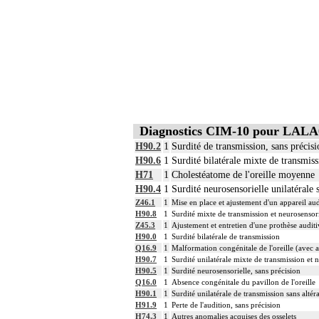
La prescription d'une telle réhabilitati
Notes
stomatologue ou le chirurgien dentiste.
11
Par face, on entend : squelette, articul
11
Par ostéosynthèse d'une fracture à foye
11
Par ostéosynthèse d'une fracture à foye
Par évidement d'un os, on entend :
- cratérisation [sauciérisation] osseuse
11
- séquestrectomie osseuse
- curetage de lésion osseuse infectieus
Par exérèse partielle d'un os, on entend
Diagnostics CIM-10 pour LALA
- exérèse de fragment osseux, sans inte
11
- exérèse de lésion osseuse de surface :
H90.2
1
Surdité de transmission, sans précisi
- résection osseuse unicorticale : résec
H90.6
1
Surdité bilatérale mixte de transmiss
11
Toute arthrotomie inclut l'arthroscopie
H71
1
Cholestéatome de l'oreille moyenne
11
L'ostéosynthèse d'une fracture inclut s
H90.4
1
Surdité neurosensorielle unilatérale s
11
La réduction d'une luxation, par abord di
Z46.1
1
Mise en place et ajustement d'un appareil aud
11
L'ostéotomie inclut l'ostéosynthèse.
H90.8
1
Surdité mixte de transmission et neurosensori
11
La reconstruction osseuse ou articulaire
Z45.3
1
Ajustement et entretien d'une prothèse audit
H90.0
1
Surdité bilatérale de transmission
11
L'évacuation de collection articulaire i
Q16.9
1
Malformation congénitale de l'oreille (avec at
H90.7
1
Surdité unilatérale mixte de transmission et ne
H90.5
1
Surdité neurosensorielle, sans précision
Q16.0
1
Absence congénitale du pavillon de l'oreille
H90.1
1
Surdité unilatérale de transmission sans altéra
H91.9
1
Perte de l'audition, sans précision
H74.3
1
Autres anomalies acquises des osselets