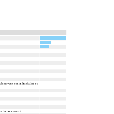
culonerveux non individualisé ou
ieu du prélèvement