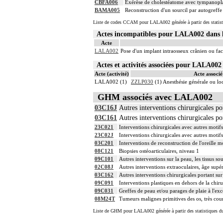
CBFA006
Exérèse de cholestéatome avec tympanopla
BAMA005
Reconstruction d'un sourcil par autogreffe
Liste de codes CCAM pour LALA002 générée à partir des statist
Actes incompatibles pour LALA002 dan
Acte
LALA002
Pose d'un implant intraosseux crânien ou faci
Actes et activités associées pour LALA0
Acte (activité)
Acte associé 
LALA002 (1)
ZZLP030
(1) Anesthésie générale ou l
GHM associés avec LALA002
03C16J
Autres interventions chirurgicales por
03C161
Autres interventions chirurgicales por
23C021
Interventions chirurgicales avec autres motif
23C02J
Interventions chirurgicales avec autres motif
03C201
Interventions de reconstruction de l'oreille 
08C121
Biopsies ostéoarticulaires, niveau 1
09C101
Autres interventions sur la peau, les tissus so
02C08J
Autres interventions extraoculaires, âge supé
03C162
Autres interventions chirurgicales portant sur 
09C091
Interventions plastiques en dehors de la chiru
09C031
Greffes de peau et/ou parages de plaie à l'exc
08M24T
Tumeurs malignes primitives des os, très cou
Liste de GHM pour LALA002 générée à partir des statistiques d