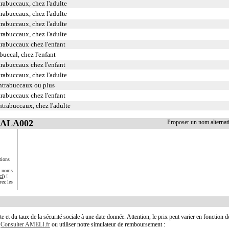
trabuccaux, chez l'adulte
trabuccaux, chez l'adulte
trabuccaux, chez l'adulte
trabuccaux, chez l'adulte
trabuccaux chez l'enfant
buccal, chez l'enfant
trabuccaux chez l'enfant
trabuccaux, chez l'adulte
intrabuccaux ou plus
trabuccaux chez l'enfant
ntrabuccaux, chez l'adulte
 LALA002
Proposer un nom alterna
tions
s noms
ci
) !
rez les
te et du taux de la sécurité sociale à une date donnée. Attention, le prix peut varier en fonction 
.
Consulter AMELI.fr
ou utiliser notre simulateur de remboursement :