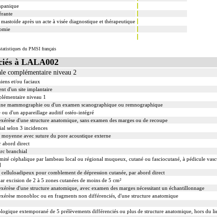
mpanique
érante
e mastoïde après un acte à visée diagnostique et thérapeutique
tomie
tatistiques du PMSI français
ciés à LALA002
ale complémentaire niveau 2
iens et/ou faciaux
nt d'un site implantaire
plémentaire niveau 1
'une mammographie ou d'un examen scanographique ou remnographique
 ou d'un appareillage auditif ostéo-intégré
xérèse d'une structure anatomique, sans examen des marges ou de recoupe
ial selon 3 incidences
lle moyenne avec suture du pore acoustique externe
r abord direct
rc branchial
rémité céphalique par lambeau local ou régional muqueux, cutané ou fasciocutané, à pédicule vas
]
su celluloadipeux pour comblement de dépression cutanée, par abord direct
 par excision de 2 à 5 zones cutanées de moins de 5 cm²
érèse d'une structure anatomique, avec examen des marges nécessitant un échantillonnage
érèse monobloc ou en fragments non différenciés, d'une structure anatomique
logique extemporané de 5 prélèvements différenciés ou plus de structure anatomique, hors du l