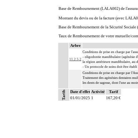
Base de Remboursement (LALA002) de l'assura
Montant du devis ou de la facture (avec LALA
Base de Remboursement de la Sécurité Social
Taux de Remboursement de votre mutuelle/com
Arbre
Conditions de prise en charge par l'ass
- oligodontie mandibulaire (agénésie 
11.2.5.2
la région antérieure mandibulaire, au-d
- Un protocole de soins doit être établi
Conditions de prise en charge par l'Ass
Traitement des agénésies dentaires mult
les dents de sagesse, dont l'une au moin
Date d'effet
Activité
Tarif
Tarifs
17, 16, 14, 13, 11 21, 23, 24, 26, 27
11.2.5.2
01/01/2025
47, 46, 44, 43, 42, 41 31, 32, 33, 34, 
1
167,20 €
Le diagnostic de maladie rare doit êtr
Cette prise en charge s'applique lorsque
Un protocole de soins doit être établi d
Conditions de prise en charge par l'As
- quatre implants maximum au maxilla
11.2.5.2
- deux implants maximum à la mandib