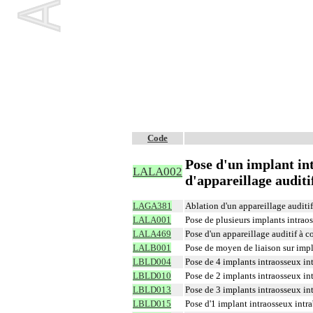
Code
Pose d'un implant int
LALA002
d'appareillage auditi
LAGA381
Ablation d'un appareillage auditi
LALA001
Pose de plusieurs implants intraos
LALA469
Pose d'un appareillage auditif à 
LALB001
Pose de moyen de liaison sur impl
LBLD004
Pose de 4 implants intraosseux in
LBLD010
Pose de 2 implants intraosseux in
LBLD013
Pose de 3 implants intraosseux in
LBLD015
Pose d'1 implant intraosseux intra