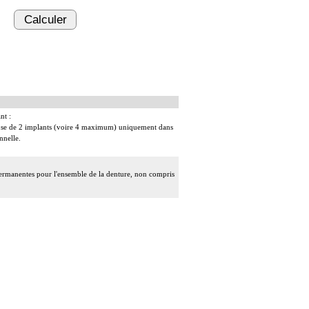
Calculer
nt :
 pose de 2 implants (voire 4 maximum) uniquement dans
nnelle.
 permanentes pour l'ensemble de la denture, non compris
es rares.
 ou des maxillaires :