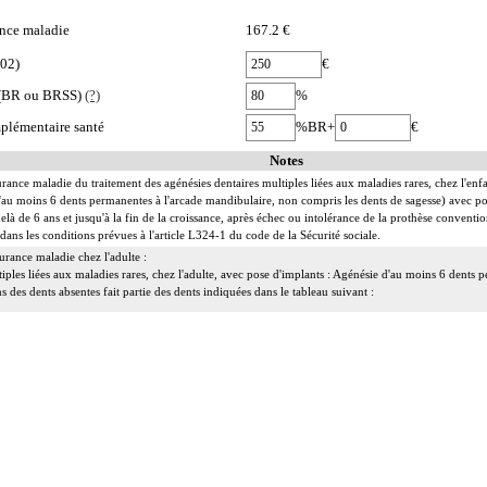
nce maladie
167.2 €
002)
€
e (BR ou BRSS)
(?)
%
plémentaire santé
%BR+
€
Notes
urance maladie du traitement des agénésies dentaires multiples liées aux maladies rares, chez l'enfa
d'au moins 6 dents permanentes à l'arcade mandibulaire, non compris les dents de sagesse) avec
elà de 6 ans et jusqu'à la fin de la croissance, après échec ou intolérance de la prothèse conventio
 dans les conditions prévues à l'article L324-1 du code de la Sécurité sociale.
urance maladie chez l'adulte :
iples liées aux maladies rares, chez l'adulte, avec pose d'implants : Agénésie d'au moins 6 dents
s des dents absentes fait partie des dents indiquées dans le tableau suivant :
36, 37
e confirmé par un généticien ou un praticien d'un centre de référence ou de compétence des maladi
 la croissance est terminée.
ans les conditions prévues à l'article L.324-1 du code de la sécurité sociale.
surance maladie du traitement implantoprothétique des séquelles d'une tumeur de la cavité buccale
ire
ule