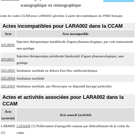
scanographique ou remnographique
Liste de codes CCAM pour LARA002 générée à partir des statistiques du PMSI français
Actes incompatibles pour LARA002 dans la CCAM
Acte
Acte incompatible
Injection thérapeutique intrathécale d'agent pharmacologique, par voie transcutanée
AFLB006
sans guidage
Injection thérapeutique péridurale [épidurale] d'agent pharmacologique, sans
AFLB007
guidage
GELD002
Intubation trachéale en dehors d'un bloc médicotechnique
GELD004
Intubation trachéale
GELE004
Intubation trachéale, par fibroscopie ou dispositif laryngé particulier
Actes et activités associées pour LARA002 dans la
CCAM
Acte
Acte associé (activité)
(activité)
LARA002
LAFA008
(1) Prélèvement d'autogreffe osseuse par dédoublement de la voûte du
(1)
crâne