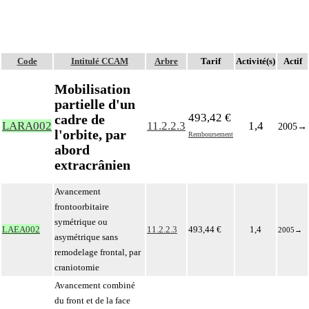
Code
Intitulé CCAM
Arbre
Tarif
Activité(s)
Actif
Mobilisation
partielle d'un
493,42 €
cadre de
LARA002
11.2.2.3
1,4
2005
→
l'orbite, par
Remboursement
abord
extracrânien
Avancement
frontoorbitaire
symétrique ou
LAEA002
11.2.2.3
493,44 €
1,4
2005
→
asymétrique sans
remodelage frontal, par
craniotomie
Avancement combiné
du front et de la face