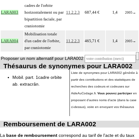
cadres de l'orbite
LARA003
horizontalement ou par
11.2.2.3
687,44 €
1,4
2005
→
bipartition faciale, par
craniotomie
Mobilisation totale
LARA004
d'un cadre de l'orbite,
11.2.2.3
465,71 €
1,4
2005
→
par craniotomie
Proposer un nom alternatif pour LARA002
Thésaurus de synonymes pour LARA002
Liste de synonymes pour LARA002 générée à
Mobil. part. 1cadre orbite
partir des contributions et des statistiques de
ab. extracrân.
recherches des codeurs et codeuses sur
AideAuCodage.fr.
Vous pouvez participer
en
proposant d'autres noms d'acte (dans la case
ci-dessus), voire en envoyant vos thésaurus
Remboursement de LARA002
La
base de remboursement
correspond au tarif de l'acte et du taux