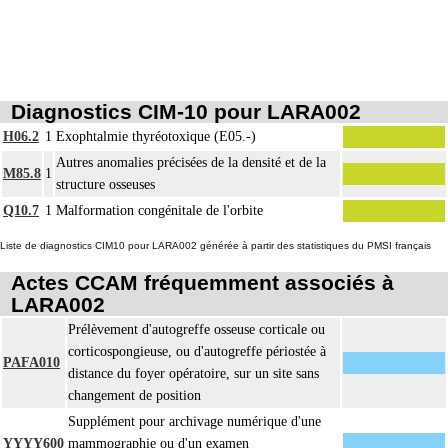
11
non prothétique inclut l'ostéosynthèse.
L'évacuation de collection articulaire inclut le lavage de l'articulation, avec ou
11
sans drainage.
Diagnostics CIM-10 pour LARA002
H06.2
1
Exophtalmie thyréotoxique (E05.-)
Autres anomalies précisées de la densité et de la
M85.8
1
structure osseuses
Q10.7
1
Malformation congénitale de l'orbite
Liste de diagnostics CIM10 pour LARA002 générée à partir des statistiques du PMSI français
Actes CCAM fréquemment associés à
LARA002
Prélèvement d'autogreffe osseuse corticale ou
corticospongieuse, ou d'autogreffe périostée à
PAFA010
distance du foyer opératoire, sur un site sans
changement de position
Supplément pour archivage numérique d'une
YYYY600
mammographie ou d'un examen