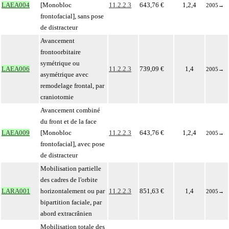
LAEA004
[Monobloc
11.2.2.3
643,76 €
1,2,4
2005
→
frontofacial], sans pose
de distracteur
Avancement
frontoorbitaire
symétrique ou
LAEA006
11.2.2.3
739,09 €
1,4
2005
→
asymétrique avec
remodelage frontal, par
craniotomie
Avancement combiné
du front et de la face
LAEA009
[Monobloc
11.2.2.3
643,76 €
1,2,4
2005
→
frontofacial], avec pose
de distracteur
Mobilisation partielle
des cadres de l'orbite
LARA001
horizontalement ou par
11.2.2.3
851,63 €
1,4
2005
→
bipartition faciale, par
abord extracrânien
Mobilisation totale des