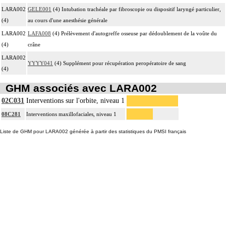
LARA002
GELE001
(4) Intubation trachéale par fibroscopie ou dispositif laryngé particulier,
(4)
au cours d'une anesthésie générale
LARA002
LAFA008
(4) Prélèvement d'autogreffe osseuse par dédoublement de la voûte du
(4)
crâne
LARA002
YYYY041
(4) Supplément pour récupération peropératoire de sang
(4)
GHM associés avec LARA002
02C031
Interventions sur l'orbite, niveau 1
08C281
Interventions maxillofaciales, niveau 1
Liste de GHM pour LARA002 générée à partir des statistiques du PMSI français