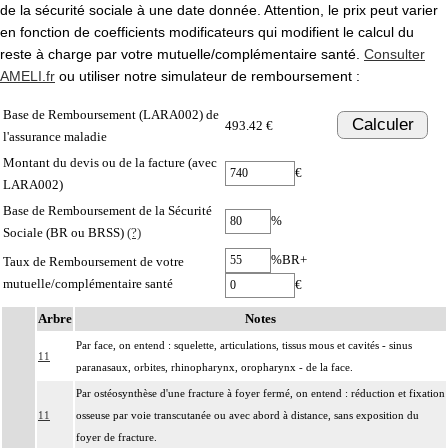
de la sécurité sociale à une date donnée. Attention, le prix peut varier
en fonction de coefficients modificateurs qui modifient le calcul du
reste à charge par votre mutuelle/complémentaire santé.
Consulter
AMELI.fr
ou utiliser notre simulateur de remboursement :
Base de Remboursement (LARA002) de
Calculer
493.42 €
l'assurance maladie
Montant du devis ou de la facture (avec
€
LARA002)
Base de Remboursement de la Sécurité
%
Sociale (BR ou BRSS)
(?)
%BR+
Taux de Remboursement de votre
mutuelle/complémentaire santé
€
Arbre
Notes
Par face, on entend : squelette, articulations, tissus mous et cavités - sinus
11
paranasaux, orbites, rhinopharynx, oropharynx - de la face.
Par ostéosynthèse d'une fracture à foyer fermé, on entend : réduction et fixation
11
osseuse par voie transcutanée ou avec abord à distance, sans exposition du
foyer de fracture.