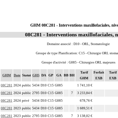
GHM 08C281 - Interventions maxillofaciales, niv
08C281 - Interventions maxillofaciales, 
Domaine associé : D10 - ORL, Stomatologie
Groupe de type Planification: C15 - Chirurgie ORL stoma
Groupe d'activité : G085 - Chirurgies ORL majeures
Tarif
Forfait
Tarif
GHM
Date
Statut
GHS
DA
GP
GA
BB
BH
GHM
EXB
EXB
08C281
2024
public
5434
D10
C15
G085
1 741,10 €
08C281
2024
public
2795
D10
C15
G085
7
3 233,84 €
08C281
2024
privé
5434
D10
C15
G085
678,76 €
08C281
2023
public
5434
D10
C15
G085
1 689,51 €
08C281
2023
public
2795
D10
C15
G085
7
3 138,02 €