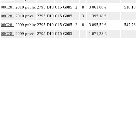
08C281
2010
public
2795
D10
C15
G085
2
8
3 061,08 €
510,18
08C281
2010
privé
2795
D10
C15
G085
3
1 395,18 €
08C281
2009
public
2795
D10
C15
G085
2
8
3 095,52 €
1 547,76
08C281
2009
privé
2795
D10
C15
G085
1 671,28 €