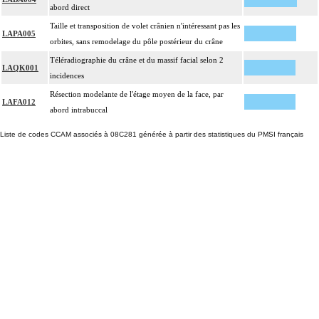
abord direct
Taille et transposition de volet crânien n'intéressant pas les
LAPA005
orbites, sans remodelage du pôle postérieur du crâne
Téléradiographie du crâne et du massif facial selon 2
LAQK001
incidences
Résection modelante de l'étage moyen de la face, par
LAFA012
abord intrabuccal
Liste de codes CCAM associés à 08C281 générée à partir des statistiques du PMSI français