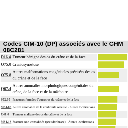
Codes CIM-10 (DP) associés avec le GHM
08C281
D16.4
Tumeur bénigne des os du crâne et de la face
Q75.0
Craniosynostose
Autres malformations congénitales précisées des os
Q75.8
du crâne et de la face
Autres anomalies morphologiques congénitales du
Q67.4
crâne, de la face et de la mâchoire
S02.80
Fractures fermées d'autres os du crâne et de la face
M84.88
Autres anomalies de la continuité osseuse - Autres localisations
C41.0
Tumeur maligne des os du crâne et de la face
M84.18
Fracture non consolidée (pseudarthrose) - Autres localisations