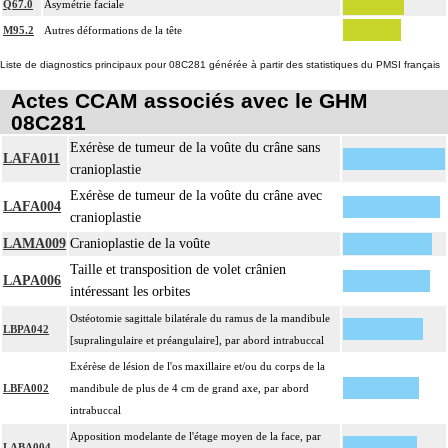
Q67.0
Asymétrie faciale
M95.2
Autres déformations de la tête
Liste de diagnostics principaux pour 08C281 générée à partir des statistiques du PMSI français
Actes CCAM associés avec le GHM
08C281
Exérèse de tumeur de la voûte du crâne sans
LAFA011
cranioplastie
Exérèse de tumeur de la voûte du crâne avec
LAFA004
cranioplastie
LAMA009
Cranioplastie de la voûte
Taille et transposition de volet crânien
LAPA006
intéressant les orbites
Ostéotomie sagittale bilatérale du ramus de la mandibule
LBPA042
[supralingulaire et préangulaire], par abord intrabuccal
Exérèse de lésion de l'os maxillaire et/ou du corps de la
LBFA002
mandibule de plus de 4 cm de grand axe, par abord
intrabuccal
Apposition modelante de l'étage moyen de la face, par
LABA004