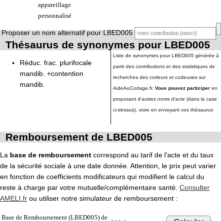
appareillage
personnalisé
Proposer un nom alternatif pour LBED005
Thésaurus de synonymes pour LBED005
Liste de synonymes pour LBED005 générée à
Réduc. frac. plurifocale
partir des contributions et des statistiques de
mandib. +contention
recherches des codeurs et codeuses sur
mandib.
AideAuCodage.fr.
Vous pouvez participer
en
proposant d'autres noms d'acte (dans la case
ci-dessus), voire en envoyant vos thésaurus
Remboursement de LBED005
La
base de remboursement
correspond au tarif de l'acte et du taux
de la sécurité sociale à une date donnée. Attention, le prix peut varier
en fonction de coefficients modificateurs qui modifient le calcul du
reste à charge par votre mutuelle/complémentaire santé.
Consulter
AMELI.fr
ou utiliser notre simulateur de remboursement :
Base de Remboursement (LBED005) de