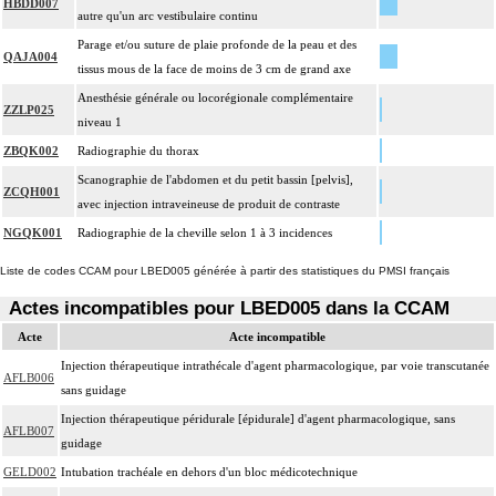
HBDD007
autre qu'un arc vestibulaire continu
Parage et/ou suture de plaie profonde de la peau et des
QAJA004
tissus mous de la face de moins de 3 cm de grand axe
Anesthésie générale ou locorégionale complémentaire
ZZLP025
niveau 1
ZBQK002
Radiographie du thorax
Scanographie de l'abdomen et du petit bassin [pelvis],
ZCQH001
avec injection intraveineuse de produit de contraste
NGQK001
Radiographie de la cheville selon 1 à 3 incidences
Liste de codes CCAM pour LBED005 générée à partir des statistiques du PMSI français
Actes incompatibles pour LBED005 dans la CCAM
Acte
Acte incompatible
Injection thérapeutique intrathécale d'agent pharmacologique, par voie transcutanée
AFLB006
sans guidage
Injection thérapeutique péridurale [épidurale] d'agent pharmacologique, sans
AFLB007
guidage
GELD002
Intubation trachéale en dehors d'un bloc médicotechnique