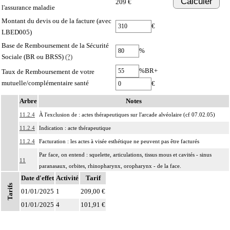
Calculer
209 €
l'assurance maladie
Montant du devis ou de la facture (avec
€
LBED005)
Base de Remboursement de la Sécurité
%
Sociale (BR ou BRSS)
(?)
%BR+
Taux de Remboursement de votre
mutuelle/complémentaire santé
€
Arbre
Notes
11.2.4
À l'exclusion de : actes thérapeutiques sur l'arcade alvéolaire (cf 07.02.05)
11.2.4
Indication : acte thérapeutique
11.2.4
Facturation : les actes à visée esthétique ne peuvent pas être facturés
Par face, on entend : squelette, articulations, tissus mous et cavités - sinus
11
paranasaux, orbites, rhinopharynx, oropharynx - de la face.
Date d'effet
Activité
Tarif
Par ostéosynthèse d'une fracture à foyer fermé, on entend : réduction et fixation
Tarifs
11
01/01/2025
osseuse par voie transcutanée ou avec abord à distance, sans exposition du
1
209,00 €
foyer de fracture.
01/01/2025
4
101,91 €
Par ostéosynthèse d'une fracture à foyer ouvert, on entend : réduction et
11
fixation osseuse avec exposition du foyer de fracture.