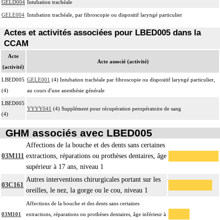
GELD004
Intubation trachéale
GELE004
Intubation trachéale, par fibroscopie ou dispositif laryngé particulier
Actes et activités associées pour LBED005 dans la
CCAM
Acte
Acte associé (activité)
(activité)
LBED005
GELE001
(4) Intubation trachéale par fibroscopie ou dispositif laryngé particulier,
(4)
au cours d'une anesthésie générale
LBED005
YYYY041
(4) Supplément pour récupération peropératoire de sang
(4)
GHM associés avec LBED005
Affections de la bouche et des dents sans certaines
03M111
extractions, réparations ou prothèses dentaires, âge
supérieur à 17 ans, niveau 1
Autres interventions chirurgicales portant sur les
03C161
oreilles, le nez, la gorge ou le cou, niveau 1
Affections de la bouche et des dents sans certaines
03M101
extractions, réparations ou prothèses dentaires, âge inférieur à