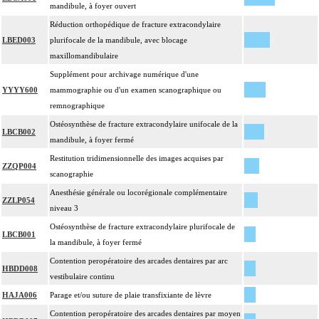
mandibule, à foyer ouvert
Réduction orthopédique de fracture extracondylaire
LBED003
plurifocale de la mandibule, avec blocage
maxillomandibulaire
Supplément pour archivage numérique d'une
YYYY600
mammographie ou d'un examen scanographique ou
remnographique
Ostéosynthèse de fracture extracondylaire unifocale de la
LBCB002
mandibule, à foyer fermé
Restitution tridimensionnelle des images acquises par
ZZQP004
scanographie
Anesthésie générale ou locorégionale complémentaire
ZZLP054
niveau 3
Ostéosynthèse de fracture extracondylaire plurifocale de
LBCB001
la mandibule, à foyer fermé
Contention peropératoire des arcades dentaires par arc
HBDD008
vestibulaire continu
HAJA006
Parage et/ou suture de plaie transfixiante de lèvre
Contention peropératoire des arcades dentaires par moyen