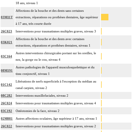
18 ans, niveau 1
Affections de la bouche et des dents sans certaines
03M11T
extractions, réparations ou prothèses dentaires, âge supérieur
à 17 ans, très courte durée
26C023
Interventions pour traumatismes multiples graves, niveau 3
Affections de la bouche et des dents avec certaines
03K021
extractions, réparations et prothèses dentaires, niveau 1
Autres interventions chirurgicales portant sur les oreilles, le
03C164
nez, la gorge ou le cou, niveau 4
Autres pathologies de l'appareil musculosquelettique et du
08M191
tissu conjonctif, niveau 1
Libérations de nerfs superficiels à l'exception du médian au
01C142
canal carpien, niveau 2
08C282
Interventions maxillofaciales, niveau 2
26C024
Interventions pour traumatismes multiples graves, niveau 4
03C192
Ostéotomies de la face, niveau 2
02M081
Autres affections oculaires, âge supérieur à 17 ans, niveau 1
26C022
Interventions pour traumatismes multiples graves, niveau 2