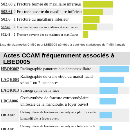
11
S02.60
2
Fracture fermée du maxillaire inférieur
sans drainage.
S02.61
2
Fracture ouverte du maxillaire inférieur
S02.6
1
Fracture du maxillaire inférieur
S02.40
2
Fracture fermée des os malaires et maxillaires
S02.41
2
Fracture ouverte des os malaires et maxillaires
Liste de diagnostics CIM10 pour LBED005 générée à partir des statistiques du PMSI français
Actes CCAM fréquemment associés à
LBED005
HBQK002
Radiographie panoramique dentomaxillaire
Radiographie du crâne et/ou du massif facial
LAQK003
selon 1 ou 2 incidences
LAQK013
Scanographie de la face
Ostéosynthèse de fracture extracondylaire
LBCA006
unifocale de la mandibule, à foyer ouvert
Ostéosynthèse de fracture extracondylaire plurifocale de
LBCA002
la mandibule, à foyer ouvert
Ostéosynthèse de fracture extracondylaire bifocale de la
LBCA001