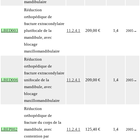
mandibulaire
Réduction
orthopédique de
fracture extracondylaire
LBED003
plurifocale de la
11.2.4.1
209,00 €
1,4
2005
→
mandibule, avec
blocage
maxillomandibulaire
Réduction
orthopédique de
fracture extracondylaire
LBED006
unifocale de la
11.2.4.1
209,00 €
1,4
2005
→
mandibule, avec
blocage
maxillomandibulaire
Réduction
orthopédique de
fracture du corps de la
LBEP002
mandibule, avec
11.2.4.1
125,40 €
1,4
2005
→
contention par