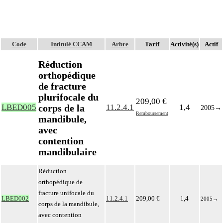
Code
Intitulé CCAM
Arbre
Tarif
Activité(s)
Actif
Réduction
orthopédique
de fracture
plurifocale du
209,00 €
corps de la
LBED005
11.2.4.1
1,4
2005
→
Remboursement
mandibule,
avec
contention
mandibulaire
Réduction
orthopédique de
fracture unifocale du
LBED002
11.2.4.1
209,00 €
1,4
2005
→
corps de la mandibule,
avec contention