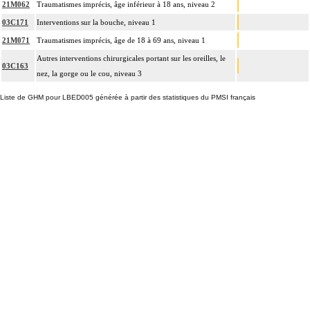
21M062
Traumatismes imprécis, âge inférieur à 18 ans, niveau 2
03C171
Interventions sur la bouche, niveau 1
21M071
Traumatismes imprécis, âge de 18 à 69 ans, niveau 1
Autres interventions chirurgicales portant sur les oreilles, le
03C163
nez, la gorge ou le cou, niveau 3
Liste de GHM pour LBED005 générée à partir des statistiques du PMSI français