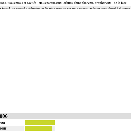
ations, tissus mous et cavités - sinus paranasaux, orbites, rhinopharynx, oropharynx - de la face.
r fermé, on entend : réduction et fixation osseuse par voie transcutanée ou avec abord à distance,
r ouvert, on entend : réduction et fixation osseuse avec exposition du foyer de fracture.
e, kystique ou tumorale.
 :
rruption de la continuité osseuse
 résection d'exostose ostéogénique, d'apophysite...
tion d'ostéome ostéoïde...
 peropératoire éventuelle.
a réduction simultanée et sa contention par appareillage externe.
rect inclut la réparation de l'appareil capsuloligamentaire de l'articulation par suture ou plastie, la
 par greffe, transplant ou matériau inerte non prothétique inclut l'ostéosynthèse.
nclut le lavage de l'articulation, avec ou sans drainage.
006
ieur
ieur