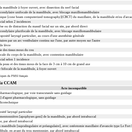
a mandibule à foyer ouvert, avec dissection du nerf facial
acondylaire unifocale de la mandibule, avec blocage maxillomandibulaire
nique [cone beam computerized tomography][CBCT] du maxillaire, de la mandibule et/ou d'arcad
cial selon 2 incidences
se ou de distraction du massif facial sur un site, par abord direct
acondylaire plurifocale de la mandibule, avec blocage maxillomandibulaire
spositif laryngé particulier, au cours d'une anesthésie générale
ires par un arc vestibulaire continu sur l'une, par autre moyen sur l'autre
 de lèvre
ie des tissus mous du cou
ocale du corps de la mandibule, avec contention mandibulaire
cial selon 1 incidence
la peau et des tissus mous de la face de 3 cm à 10 cm de grand axe
 bifocale de la mandibule, à foyer ouvert
tiques du PMSI français
s la CCAM
Acte incompatible
 pharmacologique, par voie transcutanée sans guidage
le] d'agent pharmacologique, sans guidage
dicotechnique
sitif laryngé particulier
 mentonnières [apophyses geni] de la mandibule, par abord intrabuccal
e, par abord intrabuccal
la mandibule [supralingulaire et préangulaire], avec ostéotomie maxillaire d'avancée type Le Fort
dibule, en avant du trou mentonnier, par abord intrabuccal