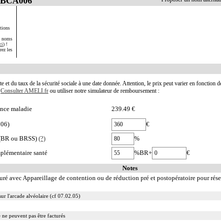
 LBCA006
tions
s noms
ci
) !
rez les
te et du taux de la sécurité sociale à une date donnée. Attention, le prix peut varier en fonction 
.
Consulter AMELI.fr
ou utiliser notre simulateur de remboursement :
nce maladie
239.49 €
006)
€
e (BR ou BRSS)
(?)
%
plémentaire santé
%BR+
€
Notes
cturé avec Appareillage de contention ou de réduction pré et postopératoire pour rése
sur l'arcade alvéolaire (cf 07.02.05)
ue ne peuvent pas être facturés