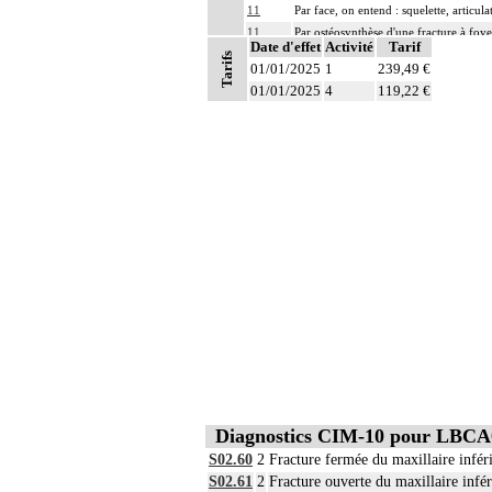
11
Par face, on entend : squelette, articul
11
Par ostéosynthèse d'une fracture à foye
Date d'effet
Activité
Tarif
11
Par ostéosynthèse d'une fracture à foye
Tarifs
01/01/2025
1
239,49 €
Par évidement d'un os, on entend :
01/01/2025
4
119,22 €
- cratérisation [sauciérisation] osseuse
Notes
11
- séquestrectomie osseuse
- curetage de lésion osseuse infectieus
Par exérèse partielle d'un os, on entend
- exérèse de fragment osseux, sans inte
11
- exérèse de lésion osseuse de surface :
- résection osseuse unicorticale : résec
11
Toute arthrotomie inclut l'arthroscopie
11
L'ostéosynthèse d'une fracture inclut s
11
La réduction d'une luxation, par abord di
11
L'ostéotomie inclut l'ostéosynthèse.
11
La reconstruction osseuse ou articulaire
11
L'évacuation de collection articulaire i
Diagnostics CIM-10 pour LBCA
S02.60
2
Fracture fermée du maxillaire infér
S02.61
2
Fracture ouverte du maxillaire infér