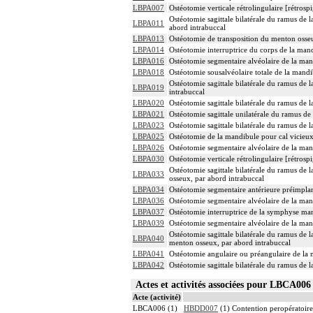
LBPA007
Ostéotomie verticale rétrolingulaire [rétros
Ostéotomie sagittale bilatérale du ramus de 
LBPA011
abord intrabuccal
LBPA013
Ostéotomie de transposition du menton osseu
LBPA014
Ostéotomie interruptrice du corps de la mand
LBPA016
Ostéotomie segmentaire alvéolaire de la man
LBPA018
Ostéotomie sousalvéolaire totale de la mandi
Ostéotomie sagittale bilatérale du ramus de 
LBPA019
intrabuccal
LBPA020
Ostéotomie sagittale bilatérale du ramus de 
LBPA021
Ostéotomie sagittale unilatérale du ramus de
LBPA023
Ostéotomie sagittale bilatérale du ramus de 
LBPA025
Ostéotomie de la mandibule pour cal vicieux
LBPA026
Ostéotomie segmentaire alvéolaire de la man
LBPA030
Ostéotomie verticale rétrolingulaire [rétros
Ostéotomie sagittale bilatérale du ramus de 
LBPA033
osseux, par abord intrabuccal
LBPA034
Ostéotomie segmentaire antérieure préimplan
LBPA036
Ostéotomie segmentaire alvéolaire de la man
LBPA037
Ostéotomie interruptrice de la symphyse man
LBPA039
Ostéotomie segmentaire alvéolaire de la man
Ostéotomie sagittale bilatérale du ramus de 
LBPA040
menton osseux, par abord intrabuccal
LBPA041
Ostéotomie angulaire ou préangulaire de la 
LBPA042
Ostéotomie sagittale bilatérale du ramus de l
Actes et activités associées pour LBCA0
Acte (activité)
LBCA006 (1)
HBDD007
(1) Contention peropératoire 