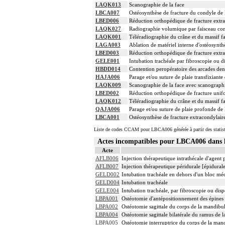
LAQK013
Scanographie de la face
LBCA007
Ostéosynthèse de fracture du condyle de l
LBED006
Réduction orthopédique de fracture extr
LAQK027
Radiographie volumique par faisceau co
LAQK001
Téléradiographie du crâne et du massif fa
LAGA003
Ablation de matériel interne d'ostéosynthè
LBED003
Réduction orthopédique de fracture extr
GELE001
Intubation trachéale par fibroscopie ou di
HBDD014
Contention peropératoire des arcades denta
HAJA006
Parage et/ou suture de plaie transfixiante
LAQK009
Scanographie de la face avec scanograph
LBED002
Réduction orthopédique de fracture unif
LAQK012
Téléradiographie du crâne et du massif fa
QAJA006
Parage et/ou suture de plaie profonde de 
LBCA001
Ostéosynthèse de fracture extracondylaire
Liste de codes CCAM pour LBCA006 générée à partir des statis
Actes incompatibles pour LBCA006 dan
Acte
AFLB006
Injection thérapeutique intrathécale d'agent
AFLB007
Injection thérapeutique péridurale [épidura
GELD002
Intubation trachéale en dehors d'un bloc mé
GELD004
Intubation trachéale
GELE004
Intubation trachéale, par fibroscopie ou dispo
LBPA001
Ostéotomie d'antépositionnement des épines
LBPA002
Ostéotomie sagittale du corps de la mandibul
LBPA004
Ostéotomie sagittale bilatérale du ramus de 
LBPA005
Ostéotomie interruptrice du corps de la man