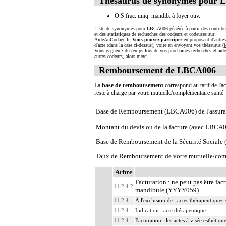
Thésaurus de synonymes pour
O.S frac. uniq. mandib. à foyer ouv.
Liste de synonymes pour LBCA006 générée à partir des contribu
et des statistiques de recherches des codeurs et codeuses sur
AideAuCodage.fr.
Vous pouvez participer
en proposant d'autre
d'acte (dans la case ci-dessus), voire en envoyant vos thésaurus (
i
Vous gagnerez du temps lors de vos prochaines recherches et aide
autres codeurs, alors merci !
Remboursement de LBCA006
La
base de remboursement
correspond au tarif de l'ac
reste à charge par votre mutuelle/complémentaire santé
Base de Remboursement (LBCA006) de l'assura
Montant du devis ou de la facture (avec LBCA
Base de Remboursement de la Sécurité Social
Taux de Remboursement de votre mutuelle/com
Arbre
Facturation : ne peut pas être fa
11.2.4.2
mandibule (YYYY059)
11.2.4
À l'exclusion de : actes thérapeutiques 
11.2.4
Indication : acte thérapeutique
11.2.4
Facturation : les actes à visée esthétiq