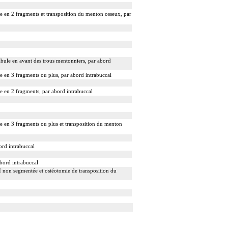
ée en 2 fragments et transposition du menton osseux, par
ibule en avant des trous mentonniers, par abord
ée en 3 fragments ou plus, par abord intrabuccal
ée en 2 fragments, par abord intrabuccal
ée en 3 fragments ou plus et transposition du menton
ord intrabuccal
bord intrabuccal
 I non segmentée et ostéotomie de transposition du