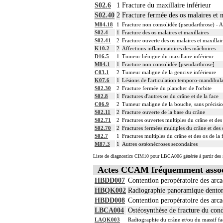
S02.6
1
Fracture du maxillaire inférieur
S02.40
2
Fracture fermée des os malaires et m
M84.18
1
Fracture non consolidée (pseudarthrose) - Au
S02.4
1
Fracture des os malaires et maxillaires
S02.41
2
Fracture ouverte des os malaires et maxillair
K10.2
2
Affections inflammatoires des mâchoires
D16.5
1
Tumeur bénigne du maxillaire inférieur
M84.1
1
Fracture non consolidée [pseudarthrose]
C03.1
2
Tumeur maligne de la gencive inférieure
K07.6
1
Lésions de l'articulation temporo-mandibula
S02.30
2
Fracture fermée du plancher de l'orbite
S02.8
1
Fractures d'autres os du crâne et de la face
C06.9
2
Tumeur maligne de la bouche, sans précisi
S02.11
2
Fracture ouverte de la base du crâne
S02.71
2
Fractures ouvertes multiples du crâne et des 
S02.70
2
Fractures fermées multiples du crâne et des 
S02.7
1
Fractures multiples du crâne et des os de la 
M87.3
1
Autres ostéonécroses secondaires
Liste de diagnostics CIM10 pour LBCA006 générée à partir des s
Actes CCAM fréquemment asso
HBDD007
Contention peropératoire des arca
HBQK002
Radiographie panoramique dentom
HBDD008
Contention peropératoire des arcad
LBCA004
Ostéosynthèse de fracture du cond
LAQK003
Radiographie du crâne et/ou du massif fa