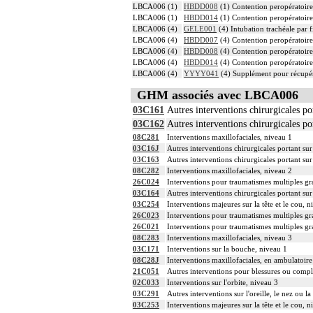
LBCA006 (1)
HBDD008
(1) Contention peropératoire 
LBCA006 (1)
HBDD014
(1) Contention peropératoire 
LBCA006 (4)
GELE001
(4) Intubation trachéale par f
LBCA006 (4)
HBDD007
(4) Contention peropératoire 
LBCA006 (4)
HBDD008
(4) Contention peropératoire 
LBCA006 (4)
HBDD014
(4) Contention peropératoire 
LBCA006 (4)
YYYY041
(4) Supplément pour récupér
GHM associés avec LBCA006
03C161
Autres interventions chirurgicales por
03C162
Autres interventions chirurgicales por
08C281
Interventions maxillofaciales, niveau 1
03C16J
Autres interventions chirurgicales portant sur 
03C163
Autres interventions chirurgicales portant sur 
08C282
Interventions maxillofaciales, niveau 2
26C024
Interventions pour traumatismes multiples gr
03C164
Autres interventions chirurgicales portant sur 
03C254
Interventions majeures sur la tête et le cou, n
26C023
Interventions pour traumatismes multiples gr
26C021
Interventions pour traumatismes multiples gr
08C283
Interventions maxillofaciales, niveau 3
03C171
Interventions sur la bouche, niveau 1
08C28J
Interventions maxillofaciales, en ambulatoire
21C051
Autres interventions pour blessures ou compli
02C033
Interventions sur l'orbite, niveau 3
03C291
Autres interventions sur l'oreille, le nez ou
03C253
Interventions majeures sur la tête et le cou, n