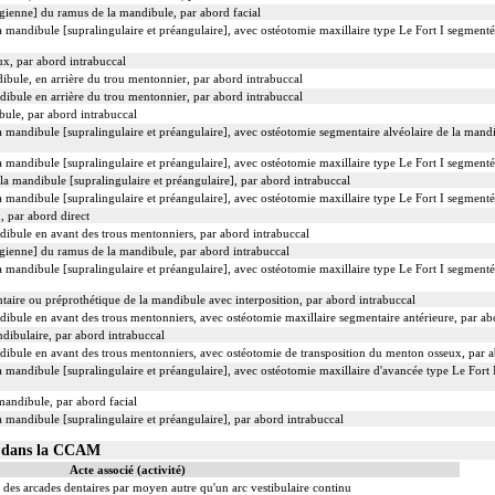
pigienne] du ramus de la mandibule, par abord facial
la mandibule [supralingulaire et préangulaire], avec ostéotomie maxillaire type Le Fort I segment
x, par abord intrabuccal
ibule, en arrière du trou mentonnier, par abord intrabuccal
dibule en arrière du trou mentonnier, par abord intrabuccal
bule, par abord intrabuccal
la mandibule [supralingulaire et préangulaire], avec ostéotomie segmentaire alvéolaire de la mand
la mandibule [supralingulaire et préangulaire], avec ostéotomie maxillaire type Le Fort I segment
 la mandibule [supralingulaire et préangulaire], par abord intrabuccal
la mandibule [supralingulaire et préangulaire], avec ostéotomie maxillaire type Le Fort I segment
, par abord direct
dibule en avant des trous mentonniers, par abord intrabuccal
pigienne] du ramus de la mandibule, par abord intrabuccal
la mandibule [supralingulaire et préangulaire], avec ostéotomie maxillaire type Le Fort I segment
taire ou préprothétique de la mandibule avec interposition, par abord intrabuccal
dibule en avant des trous mentonniers, avec ostéotomie maxillaire segmentaire antérieure, par ab
dibulaire, par abord intrabuccal
dibule en avant des trous mentonniers, avec ostéotomie de transposition du menton osseux, par a
la mandibule [supralingulaire et préangulaire], avec ostéotomie maxillaire d'avancée type Le Fort
mandibule, par abord facial
a mandibule [supralingulaire et préangulaire], par abord intrabuccal
06 dans la CCAM
Acte associé (activité)
des arcades dentaires par moyen autre qu'un arc vestibulaire continu