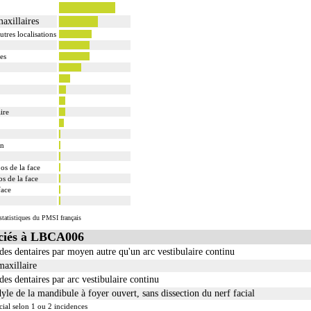
axillaires
tres localisations
es
ire
on
os de la face
os de la face
face
tatistiques du PMSI français
ciés à LBCA006
des dentaires par moyen autre qu'un arc vestibulaire continu
axillaire
es dentaires par arc vestibulaire continu
yle de la mandibule à foyer ouvert, sans dissection du nerf facial
cial selon 1 ou 2 incidences