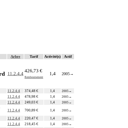
Arbre
Tarif
Activité(s)
Actif
426,73 €
rd
11.2.4.4
1,4
2005
→
Remboursement
11.2.4.4
374,48 €
1,4
2005
→
11.2.4.4
478,98 €
1,4
2005
→
11.2.4.4
249,03 €
1,4
2005
→
e
11.2.4.4
700,89 €
1,4
2005
→
11.2.4.4
220,47 €
1,4
2005
→
11.2.4.4
218,45 €
1,4
2005
→