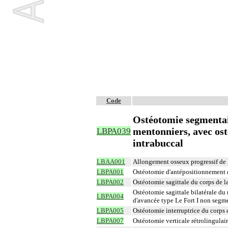
Code
Ostéotomie segmentair
mentonniers, avec os
LBPA039
intrabuccal
LBAA001
Allongement osseux progressif de l'
LBPA001
Ostéotomie d'antépositionnement d
LBPA002
Ostéotomie sagittale du corps de l
Ostéotomie sagittale bilatérale du
LBPA004
d'avancée type Le Fort I non segme
LBPA005
Ostéotomie interruptrice du corps 
LBPA007
Ostéotomie verticale rétrolingulai