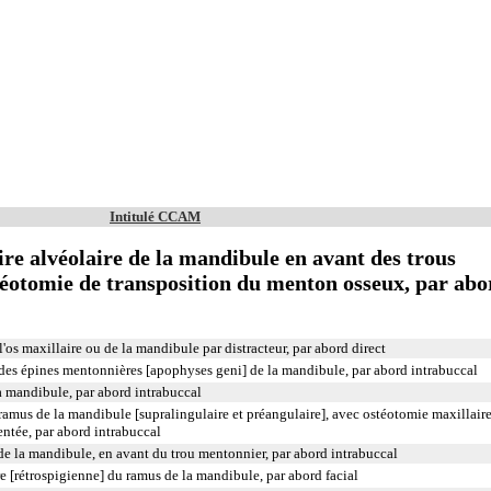
Intitulé CCAM
e alvéolaire de la mandibule en avant des trous
téotomie de transposition du menton osseux, par abo
os maxillaire ou de la mandibule par distracteur, par abord direct
es épines mentonnières [apophyses geni] de la mandibule, par abord intrabuccal
a mandibule, par abord intrabuccal
 ramus de la mandibule [supralingulaire et préangulaire], avec ostéotomie maxillair
ntée, par abord intrabuccal
de la mandibule, en avant du trou mentonnier, par abord intrabuccal
re [rétrospigienne] du ramus de la mandibule, par abord facial