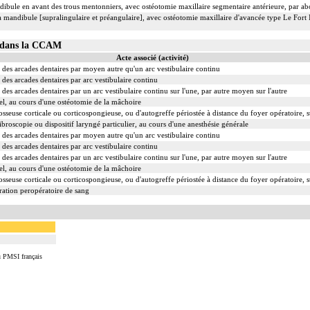
dibule en avant des trous mentonniers, avec ostéotomie maxillaire segmentaire antérieure, par ab
la mandibule [supralingulaire et préangulaire], avec ostéotomie maxillaire d'avancée type Le Fort
39 dans la CCAM
Acte associé (activité)
des arcades dentaires par moyen autre qu'un arc vestibulaire continu
des arcades dentaires par arc vestibulaire continu
des arcades dentaires par un arc vestibulaire continu sur l'une, par autre moyen sur l'autre
el, au cours d'une ostéotomie de la mâchoire
sseuse corticale ou corticospongieuse, ou d'autogreffe périostée à distance du foyer opératoire, 
ibroscopie ou dispositif laryngé particulier, au cours d'une anesthésie générale
des arcades dentaires par moyen autre qu'un arc vestibulaire continu
des arcades dentaires par arc vestibulaire continu
des arcades dentaires par un arc vestibulaire continu sur l'une, par autre moyen sur l'autre
el, au cours d'une ostéotomie de la mâchoire
sseuse corticale ou corticospongieuse, ou d'autogreffe périostée à distance du foyer opératoire, 
ation peropératoire de sang
u PMSI français