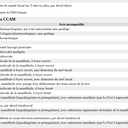
se du massif facial sur 3 sites ou plus, par abord direct
iques du PMSI français
 la CCAM
Acte incompatible
 pharmacologique, par voie transcutanée sans guidage
le] d'agent pharmacologique, sans guidage
dicotechnique
sitif laryngé particulier
abuccales multiples
trabuccale
focale de la mandibule, à foyer ouvert
urifocale de la mandibule, à foyer ouvert
andibule à foyer ouvert, sans dissection du nerf facial
ifocale de la mandibule, à foyer ouvert
andibule à foyer ouvert, avec dissection du nerf facial
 mandibule avec parage d'un délabrement des tissus mous de la face
urifocale de la mandibule, à foyer fermé
nifocale de la mandibule, à foyer fermé
la mandibule [supralingulaire et préangulaire], avec ostéotomie maxillaire type Le Fort I segment
x, par abord intrabuccal
la mandibule [supralingulaire et préangulaire], avec ostéotomie segmentaire alvéolaire de la mand
dibule en avant des trous mentonniers, par abord intrabuccal
la mandibule [supralingulaire et préangulaire], avec ostéotomie maxillaire type Le Fort I segment