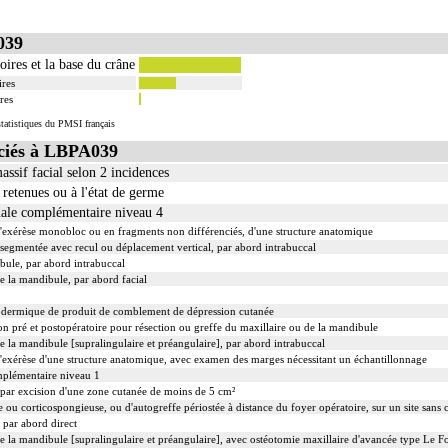
039
ires et la base du crâne
ires
res
tatistiques du PMSI français
ciés à LBPA039
ssif facial selon 2 incidences
 retenues ou à l'état de germe
nale complémentaire niveau 4
xérèse monobloc ou en fragments non différenciés, d'une structure anatomique
 segmentée avec recul ou déplacement vertical, par abord intrabuccal
bule, par abord intrabuccal
de la mandibule, par abord facial
odermique de produit de comblement de dépression cutanée
n pré et postopératoire pour résection ou greffe du maxillaire ou de la mandibule
de la mandibule [supralingulaire et préangulaire], par abord intrabuccal
xérèse d'une structure anatomique, avec examen des marges nécessitant un échantillonnage
mplémentaire niveau 1
u par excision d'une zone cutanée de moins de 5 cm²
e ou corticospongieuse, ou d'autogreffe périostée à distance du foyer opératoire, sur un site san
 par abord direct
de la mandibule [supralingulaire et préangulaire], avec ostéotomie maxillaire d'avancée type Le F