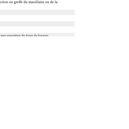
ction ou greffe du maxillaire ou de la
 sans exposition du foyer de fracture.
 stabilisation de l'articulation [arthrorise] par matériel.