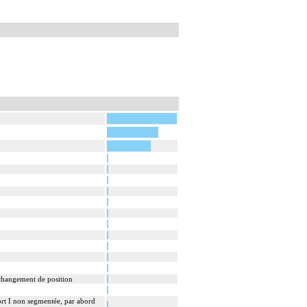
s changement de position
ort I non segmentée, par abord