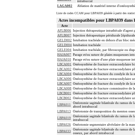
intrabuccal
LAGA002
Ablation de matériel interne d'ostéosynthè
Liste de codes CCAM pour LBPA039 générée à partir des statist
Actes incompatibles pour LBPA039 dans
Acte
AFLB006
Injection thérapeutique intrathécale d'agent
AFLB007
Injection thérapeutique péridurale [épidura
GELD002
Intubation trachéale en dehors d'un bloc mé
GELD004
Intubation trachéale
GELE004
Intubation trachéale, par fibroscopie ou dispo
HAJA007
Parage et/ou suture de plaies muqueuses intr
HAJA010
Parage et/ou suture d'une plaie muqueuse in
LBCA001
Ostéosynthèse de fracture extracondylaire bi
LBCA002
Ostéosynthèse de fracture extracondylaire pl
LBCA004
Ostéosynthèse de fracture du condyle de la m
LBCA006
Ostéosynthèse de fracture extracondylaire un
LBCA007
Ostéosynthèse de fracture du condyle de la m
LBCA008
Ostéosynthèse de fracture comminutive de la
LBCB001
Ostéosynthèse de fracture extracondylaire pl
LBCB002
Ostéosynthèse de fracture extracondylaire u
Ostéotomie sagittale bilatérale du ramus de 
LBPA011
abord intrabuccal
LBPA013
Ostéotomie de transposition du menton osseu
Ostéotomie sagittale bilatérale du ramus de 
LBPA019
intrabuccal
LBPA026
Ostéotomie segmentaire alvéolaire de la man
Ostéotomie sagittale bilatérale du ramus de 
LBPA033
osseux, par abord intrabuccal