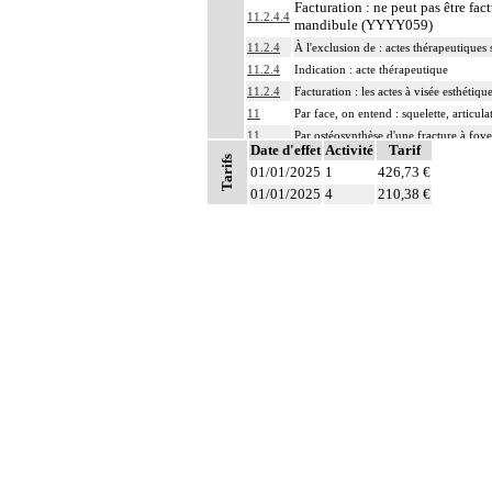
Facturation : ne peut pas être fa
11.2.4.4
mandibule (YYYY059)
11.2.4
À l'exclusion de : actes thérapeutiques 
11.2.4
Indication : acte thérapeutique
11.2.4
Facturation : les actes à visée esthétiq
11
Par face, on entend : squelette, articul
11
Par ostéosynthèse d'une fracture à foye
Date d'effet
Activité
Tarif
11
Par ostéosynthèse d'une fracture à foye
Tarifs
01/01/2025
1
426,73 €
Par évidement d'un os, on entend :
01/01/2025
4
210,38 €
- cratérisation [sauciérisation] osseuse
Notes
11
- séquestrectomie osseuse
- curetage de lésion osseuse infectieus
Par exérèse partielle d'un os, on entend
- exérèse de fragment osseux, sans inte
11
- exérèse de lésion osseuse de surface :
- résection osseuse unicorticale : résec
11
Toute arthrotomie inclut l'arthroscopie
11
L'ostéosynthèse d'une fracture inclut s
11
La réduction d'une luxation, par abord di
11
L'ostéotomie inclut l'ostéosynthèse.
11
La reconstruction osseuse ou articulaire
11
L'évacuation de collection articulaire i