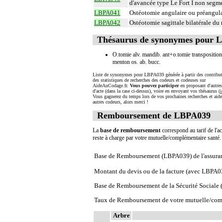
d'avancée type Le Fort I non segm
LBPA041
Ostéotomie angulaire ou préangulai
LBPA042
Ostéotomie sagittale bilatérale du
Thésaurus de synonymes pour 
O.tomie alv. mandib. ant+o.tomie transposition
menton os. ab. bucc.
Liste de synonymes pour LBPA039 générée à partir des contribut
des statistiques de recherches des codeurs et codeuses sur
AideAuCodage.fr.
Vous pouvez participer
en proposant d'autre
d'acte (dans la case ci-dessus), voire en envoyant vos thésaurus (
i
Vous gagnerez du temps lors de vos prochaines recherches et aide
autres codeurs, alors merci !
Remboursement de LBPA039
La
base de remboursement
correspond au tarif de l'ac
reste à charge par votre mutuelle/complémentaire santé
Base de Remboursement (LBPA039) de l'assura
Montant du devis ou de la facture (avec LBPA0
Base de Remboursement de la Sécurité Social
Taux de Remboursement de votre mutuelle/com
Arbre