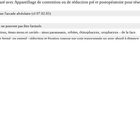
cturé avec Appareillage de contention ou de réduction pré et postopératoire pour rése
sur l'arcade alvéolaire (cf 07.02.05)
ue ne peuvent pas être facturés
ations, tissus mous et cavités - sinus paranasaux, orbites, rhinopharynx, oropharynx - de la face.
r fermé, on entend : réduction et fixation osseuse par voie transcutanée ou avec abord à distance,
r ouvert, on entend : réduction et fixation osseuse avec exposition du foyer de fracture.
e, kystique ou tumorale.
 :
rruption de la continuité osseuse
 résection d'exostose ostéogénique, d'apophysite...
tion d'ostéome ostéoïde...
 peropératoire éventuelle.
a réduction simultanée et sa contention par appareillage externe.
rect inclut la réparation de l'appareil capsuloligamentaire de l'articulation par suture ou plastie, la
 par greffe, transplant ou matériau inerte non prothétique inclut l'ostéosynthèse.
nclut le lavage de l'articulation, avec ou sans drainage.