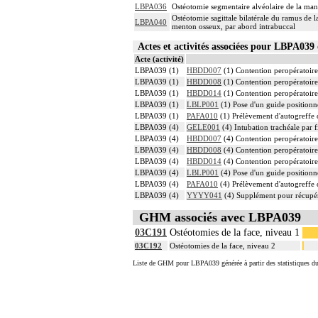
LBPA036
Ostéotomie segmentaire alvéolaire de la man
Ostéotomie sagittale bilatérale du ramus de 
LBPA040
menton osseux, par abord intrabuccal
Actes et activités associées pour LBPA0
Acte (activité)
LBPA039 (1)
HBDD007
(1) Contention peropératoire 
LBPA039 (1)
HBDD008
(1) Contention peropératoire 
LBPA039 (1)
HBDD014
(1) Contention peropératoire 
LBPA039 (1)
LBLP001
(1) Pose d'un guide positionn
LBPA039 (1)
PAFA010
(1) Prélèvement d'autogreffe o
LBPA039 (4)
GELE001
(4) Intubation trachéale par f
LBPA039 (4)
HBDD007
(4) Contention peropératoire 
LBPA039 (4)
HBDD008
(4) Contention peropératoire 
LBPA039 (4)
HBDD014
(4) Contention peropératoire 
LBPA039 (4)
LBLP001
(4) Pose d'un guide positionn
LBPA039 (4)
PAFA010
(4) Prélèvement d'autogreffe o
LBPA039 (4)
YYYY041
(4) Supplément pour récupér
GHM associés avec LBPA039
03C191
Ostéotomies de la face, niveau 1
03C192
Ostéotomies de la face, niveau 2
Liste de GHM pour LBPA039 générée à partir des statistiques d