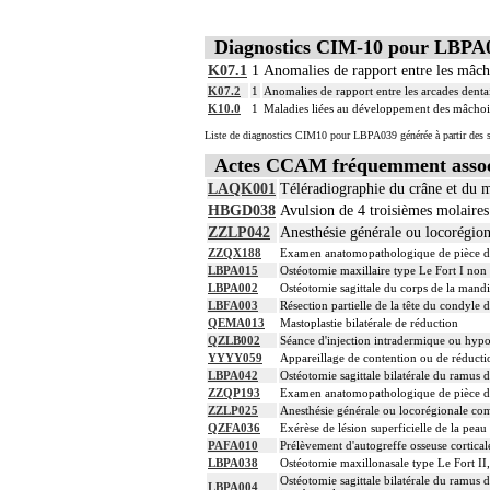
Diagnostics CIM-10 pour LBPA
K07.1
1
Anomalies de rapport entre les mâcho
K07.2
1
Anomalies de rapport entre les arcades denta
K10.0
1
Maladies liées au développement des mâchoi
Liste de diagnostics CIM10 pour LBPA039 générée à partir des s
Actes CCAM fréquemment asso
LAQK001
Téléradiographie du crâne et du ma
HBGD038
Avulsion de 4 troisièmes molaires
ZZLP042
Anesthésie générale ou locorégio
ZZQX188
Examen anatomopathologique de pièce d'e
LBPA015
Ostéotomie maxillaire type Le Fort I non
LBPA002
Ostéotomie sagittale du corps de la mandi
LBFA003
Résection partielle de la tête du condyle 
QEMA013
Mastoplastie bilatérale de réduction
QZLB002
Séance d'injection intradermique ou hyp
YYYY059
Appareillage de contention ou de réductio
LBPA042
Ostéotomie sagittale bilatérale du ramus 
ZZQP193
Examen anatomopathologique de pièce d'e
ZZLP025
Anesthésie générale ou locorégionale co
QZFA036
Exérèse de lésion superficielle de la pea
PAFA010
Prélèvement d'autogreffe osseuse cortical
LBPA038
Ostéotomie maxillonasale type Le Fort II,
Ostéotomie sagittale bilatérale du ramus 
LBPA004