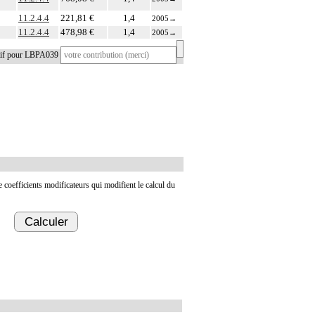
11.2.4.4
221,81 €
1,4
2005
→
11.2.4.4
478,98 €
1,4
2005
→
atif pour LBPA039
de coefficients modificateurs qui modifient le calcul du
Calculer