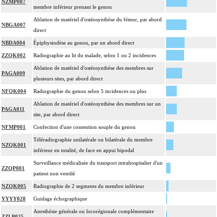
14
Toute arthrotomie inclut l'arthroscopie peropératoire éventuelle.
NZMP007
membre inférieur prenant le genou
Ablation de matériel d'ostéosynthèse du fémur, par abord
NBGA007
direct
NBDA004
Épiphysiodèse au genou, par un abord direct
ZZQK002
Radiographie au lit du malade, selon 1 ou 2 incidences
Ablation de matériel d'ostéosynthèse des membres sur
PAGA009
plusieurs sites, par abord direct
NFQK004
Radiographie du genou selon 5 incidences ou plus
Ablation de matériel d'ostéosynthèse des membres sur un
PAGA011
site, par abord direct
NFMP001
Confection d'une contention souple du genou
Téléradiographie unilatérale ou bilatérale du membre
NZQK001
inférieur en totalité, de face en appui bipodal
Surveillance médicalisée du transport intrahospitalier d'un
ZZQP001
patient non ventilé
NZQK005
Radiographie de 2 segments du membre inférieur
YYYY028
Guidage échographique
Anesthésie générale ou locorégionale complémentaire
ZZLP025