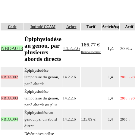
Code
Intitulé CCAM
Arbre
Tarif
Activité(s)
Actif
Épiphysiodèse
166,77 €
au genou, par
NBDA013
14.2.2.6
1,4
2008
→
plusieurs
Remboursement
abords directs
Épiphysiodèse
NBDA002
temporaire du genou,
14.2.2.6
1,4
2005
→
20
par 2 abords
Épiphysiodèse
NBDA003
temporaire du genou,
14.2.2.6
1,4
2005
→
20
par 3 abords ou plus
Épiphysiodèse au
NBDA004
genou, par un abord
14.2.2.6
135,89 €
1,4
2005
→
direct
Désépiphysiodèse