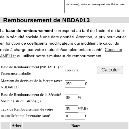
ci-dessus), voire en envoyant vos thésaurus
Remboursement de NBDA013
La
base de remboursement
correspond au tarif de l'acte et du taux
de la sécurité sociale à une date donnée. Attention, le prix peut varier
en fonction de coefficients modificateurs qui modifient le calcul du
reste à charge par votre mutuelle/complémentaire santé.
Consulter
AMELI.fr
ou utiliser notre simulateur de remboursement :
Base de Remboursement (NBDA013) de
Calculer
166.77 €
l'assurance maladie
Montant du devis ou de la facture (avec
€
NBDA013)
Base de Remboursement de la Sécurité
%
Sociale (BR ou BRSS)
(?)
%BR+
Taux de Remboursement de votre
mutuelle/complémentaire santé
€
Arbre
Notes