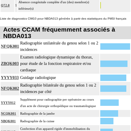
La réduction d'une luxation, par abord direct inclut la réparation de l'appareil
Absence congénitale complète d'un (des) membre(s)
Q72.0
1
capsuloligamentaire de l'articulation par suture ou plastie, la stabilisation de
inférieur(s)
14
l'articulation [arthrorise] par matériel et/ou la contention par appareillage
Liste de diagnostics CIM10 pour NBDA013 générée à partir des statistiques du PMSI français
rigide externe.
Actes CCAM fréquemment associés à
L'ostéotomie inclut l'ostéosynthèse et/ou la contention par appareillage
14
NBDA013
externe.
L'ostéosynthèse d'une fracture inclut sa réduction simultanée et sa contention
Radiographie unilatérale du genou selon 1 ou 2
14
NFQK001
par appareillage externe.
incidences
La réduction orthopédique extemporanée d'une luxation inclut la contention
Examen radiologique dynamique du thorax,
14
par confection d'un appareillage rigide externe, ou la stabilisation interne
ZBQK003
pour étude de la fonction respiratoire et/ou
[arthrorise] temporaire.
cardiaque
La réduction orthopédique extemporanée d'une fracture inclut la contention
YYYY033
Guidage radiologique
par confection d'un appareillage rigide externe.
Radiographie bilatérale du genou selon 1 ou 2
14
NFQK002
Comprend : réduction orthopédique itérative de fracture, avec gypsotomie de
incidences par côté
réaxation
Supplément pour radiographie per opératoire au cours
YYYY012
Tout acte thérapeutique, par arthrotomie inclut le nettoyage de l'articulation
d'un acte de chirurgie orthopédique ou traumatologique
14
traitée.
NCQK001
Radiographie de la jambe
Tout acte thérapeutique, par arthroscopie inclut le nettoyage de l'articulation
14
NBQK001
Radiographie de la cuisse
traitée.
Confection d'un appareil rigide d'immobilisation du