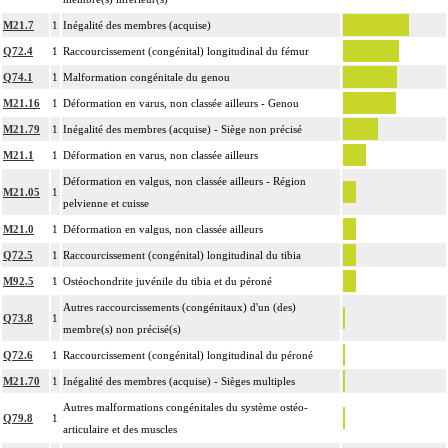
exposition du foyer de fracture.
M21.7
1
Inégalité des membres (acquise)
14
Par ostéotomie complexe, on entend : ostéotomie multidirectionnelle.
Q72.4
1
Raccourcissement (congénital) longitudinal du fémur
Par ostéotomie simple, on entend : ostéotomie unidirectionnelle ou rotatoire
Q74.1
1
Malformation congénitale du genou
14
isolée, pour réaxation ou raccourcissement.
M21.16
1
Déformation en varus, non classée ailleurs - Genou
La suture de muscle ou de tendon inclut l'immobilisation par appareillage
M21.79
1
Inégalité des membres (acquise) - Siège non précisé
14
externe ou par arthrorise.
M21.1
1
Déformation en varus, non classée ailleurs
L'arthrodèse inclut l'ostéosynthèse, le prélèvement in situ d'autogreffe osseuse,
14
Déformation en valgus, non classée ailleurs - Région
et/ou la contention par appareillage externe.
M21.05
1
pelvienne et cuisse
La libération mobilisatrice d'une articulation [arthrolyse] inclut la
M21.0
1
Déformation en valgus, non classée ailleurs
14
capsulotomie articulaire, la libération de tendon périarticulaire et la résection
Q72.5
1
Raccourcissement (congénital) longitudinal du tibia
d'ostéophyte et de butoir osseux.
M92.5
1
Ostéochondrite juvénile du tibia et du péroné
L'arthroplastie inclut la réparation de l'appareil capsuloligamentaire par suture
Autres raccourcissements (congénitaux) d'un (des)
14
ou plastie, la stabilisation de l'articulation [arthrorise] par matériel et/ou
Q73.8
1
membre(s) non précisé(s)
contention par appareillage rigide externe.
Q72.6
1
Raccourcissement (congénital) longitudinal du péroné
L'évacuation de collection articulaire inclut le lavage de l'articulation, avec ou
14
sans drainage.
M21.70
1
Inégalité des membres (acquise) - Sièges multiples
La reconstruction osseuse ou articulaire par greffe, transplant ou matériau
Autres malformations congénitales du système ostéo-
14
Q79.8
1
inerte non prothétique inclut l'ostéosynthèse.
articulaire et des muscles