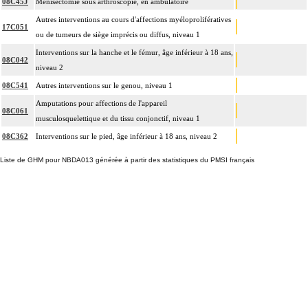
08C45J
Ménisectomie sous arthroscopie, en ambulatoire
Autres interventions au cours d'affections myéloprolifératives
17C051
ou de tumeurs de siège imprécis ou diffus, niveau 1
Interventions sur la hanche et le fémur, âge inférieur à 18 ans,
08C042
niveau 2
08C541
Autres interventions sur le genou, niveau 1
Amputations pour affections de l'appareil
08C061
musculosquelettique et du tissu conjonctif, niveau 1
08C362
Interventions sur le pied, âge inférieur à 18 ans, niveau 2
Liste de GHM pour NBDA013 générée à partir des statistiques du PMSI français