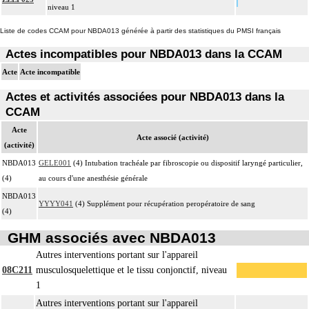
niveau 1
Liste de codes CCAM pour NBDA013 générée à partir des statistiques du PMSI français
Actes incompatibles pour NBDA013 dans la CCAM
Acte
Acte incompatible
Actes et activités associées pour NBDA013 dans la
CCAM
Acte
Acte associé (activité)
(activité)
NBDA013
GELE001
(4) Intubation trachéale par fibroscopie ou dispositif laryngé particulier,
(4)
au cours d'une anesthésie générale
NBDA013
YYYY041
(4) Supplément pour récupération peropératoire de sang
(4)
GHM associés avec NBDA013
Autres interventions portant sur l'appareil
08C211
musculosquelettique et le tissu conjonctif, niveau
1
Autres interventions portant sur l'appareil