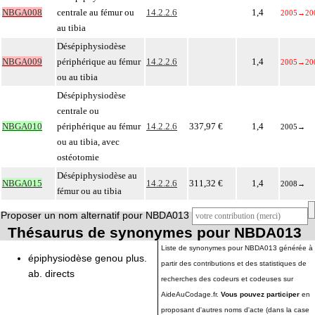
NBGA008
centrale au fémur ou
14.2.2.6
1,4
2005
→
20
au tibia
Désépiphysiodèse
NBGA009
périphérique au fémur
14.2.2.6
1,4
2005
→
20
ou au tibia
Désépiphysiodèse
centrale ou
NBGA010
périphérique au fémur
14.2.2.6
337,97 €
1,4
2005
→
ou au tibia, avec
ostéotomie
Désépiphysiodèse au
NBGA015
14.2.2.6
311,32 €
1,4
2008
→
fémur ou au tibia
Proposer un nom alternatif pour NBDA013
Thésaurus de synonymes pour NBDA013
Liste de synonymes pour NBDA013 générée à
épiphysiodèse genou plus.
partir des contributions et des statistiques de
ab. directs
recherches des codeurs et codeuses sur
AideAuCodage.fr.
Vous pouvez participer
en
proposant d'autres noms d'acte (dans la case