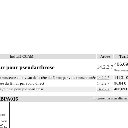
Intitulé CCAM
Arbre
Tarif
406,69
ur pour pseudarthrose
14.2.2.7
Rembourse
ntraosseuse au niveau de la tête du fémur, par voie transcutanée
14.2.2.7
141,31 €
se du fémur, par abord direct
14.2.2.7
96,84 €
osynthèse pour pseudarthrose
14.2.2.7
406,69 €
NBPA016
Proposer un nom alterna
tions
s noms
ci
) !
rez les