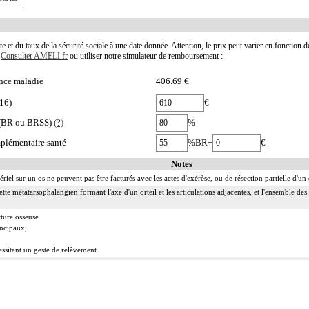
te et du taux de la sécurité sociale à une date donnée. Attention, le prix peut varier en fonction 
.
Consulter AMELI.fr
ou utiliser notre simulateur de remboursement :
nce maladie
406.69 €
16)
€
e (BR ou BRSS)
(?)
%
plémentaire santé
%BR+
€
Notes
tériel sur un os ne peuvent pas être facturés avec les actes d'exérèse, ou de résection partielle d'
ette métatarsophalangien formant l'axe d'un orteil et les articulations adjacentes, et l'ensemble d
cture osseuse
incipaux,
ssitant un geste de relèvement.
idement], on entend :
replis synoviaux et/ou d'ostéophytes
ulaires, de fragments fibrocartilagineux et/ou d'autres chondropathies localisées.
 :