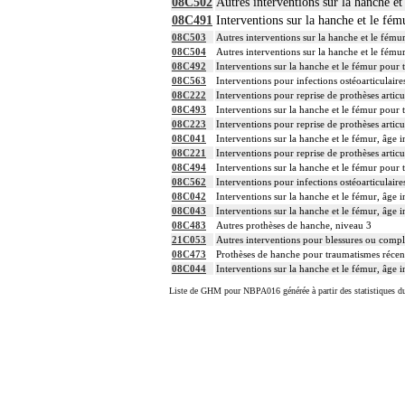
08C502
Autres interventions sur la hanche et
08C491
Interventions sur la hanche et le fém
08C503
Autres interventions sur la hanche et le fému
08C504
Autres interventions sur la hanche et le fému
08C492
Interventions sur la hanche et le fémur pour 
08C563
Interventions pour infections ostéoarticulaire
08C222
Interventions pour reprise de prothèses articu
08C493
Interventions sur la hanche et le fémur pour 
08C223
Interventions pour reprise de prothèses articu
08C041
Interventions sur la hanche et le fémur, âge i
08C221
Interventions pour reprise de prothèses articu
08C494
Interventions sur la hanche et le fémur pour 
08C562
Interventions pour infections ostéoarticulaire
08C042
Interventions sur la hanche et le fémur, âge i
08C043
Interventions sur la hanche et le fémur, âge i
08C483
Autres prothèses de hanche, niveau 3
21C053
Autres interventions pour blessures ou compli
08C473
Prothèses de hanche pour traumatismes récen
08C044
Interventions sur la hanche et le fémur, âge i
Liste de GHM pour NBPA016 générée à partir des statistiques d