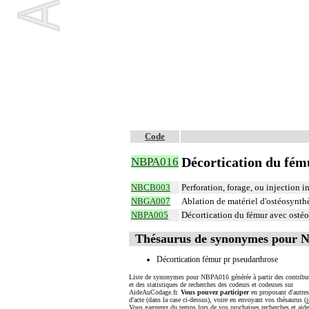
Code
Décortication du fém
NBPA016
NBCB003
Perforation, forage, ou injection i
NBGA007
Ablation de matériel d'ostéosynthè
NBPA005
Décortication du fémur avec osté
Thésaurus de synonymes pour 
Décortication fémur pr pseudarthrose
Liste de synonymes pour NBPA016 générée à partir des contribu
et des statistiques de recherches des codeurs et codeuses sur
AideAuCodage.fr.
Vous pouvez participer
en proposant d'autre
d'acte (dans la case ci-dessus), voire en envoyant vos thésaurus (
i
Vous gagnerez du temps lors de vos prochaines recherches et aide