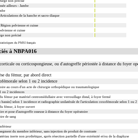
Siège non précisé
d'une luxation inclut la contention par confection d'un appareillage rigide externe, ou la stabili
assée ailleurs - Jambe
 d'une fracture inclut la contention par confection d'un appareillage rigide externe.
ambe
rative de fracture, avec gypsotomie de réaxation
 Articulations de la hanche et sacro-iliaque
 inclut le nettoyage de l'articulation traitée.
 Région pelvienne et cuisse
 inclut le nettoyage de l'articulation traitée.
elvienne et cuisse
 peropératoire éventuelle.
ège non précisé
tatistiques du PMSI français
ciés à NBPA016
orticale ou corticospongieuse, ou d'autogreffe périostée à distance du foyer opé
èse du fémur, par abord direct
xofémorale selon 1 ou 2 incidence
oire au cours d'un acte de chirurgie orthopédique ou traumatologique
1 ou 2 incidences
du fémur par matériel centromédullaire avec verrouillage distal, à foyer fermé
 bassin] selon 1 incidence et radiographie unilatérale de l'articulation coxofémorale selon 1 ou 2
 du fémur, à foyer ouvert
e et pose d'autogreffe osseuse à distance du foyer opératoire
ire de sang
nférieur
 segment du membre inférieur, sans injection de produit de contraste
ériau inerte non prothétique, après résection partielle d'une extrémité et/ou de la diaphyse