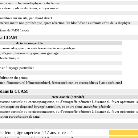
rienne ou trochantérodiaphysaire du fémur
 extraarticulaire du fémur, à foyer ouvert
membres sur un site, par abord direct
ériau inerte non prothétique, après résection "en bloc" d'une extrémité et/ou de la diaphyse
iques du PMSI français
s la CCAM
Acte incompatible
 pharmacologique, par voie transcutanée sans guidage
le] d'agent pharmacologique, sans guidage
dicotechnique
sitif laryngé particulier
ou
obilisation du genou
sation fémorocrural [fémorojambier], fémoropédieux ou cruropédieux [jambopédieux]
16 dans la CCAM
Acte associé (activité)
sseuse corticale ou corticospongieuse, ou d'autogreffe périostée à distance du foyer opératoire, 
ibroscopie ou dispositif laryngé particulier, au cours d'une anesthésie générale
sseuse corticale ou corticospongieuse, ou d'autogreffe périostée à distance du foyer opératoire, 
ation peropératoire de sang
 le fémur, âge supérieur à 17 ans, niveau 1