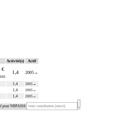
Activité(s)
Actif
 €
1,4
2005
→
ment
1,4
2005
→
1,4
2005
→
1,4
2005
→
tif pour NBPA016