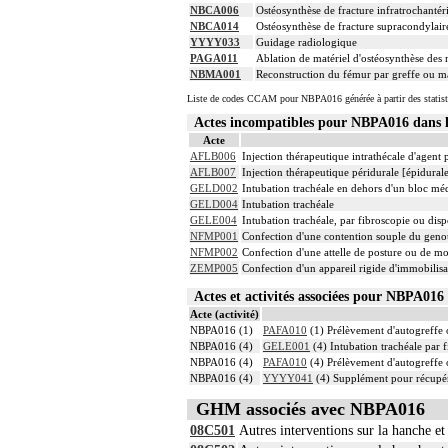
NBCA006
Ostéosynthèse de fracture infratrochanté
NBCA014
Ostéosynthèse de fracture supracondylaire
YYYY033
Guidage radiologique
PAGA011
Ablation de matériel d'ostéosynthèse des 
NBMA001
Reconstruction du fémur par greffe ou mat
Liste de codes CCAM pour NBPA016 générée à partir des statist
Actes incompatibles pour NBPA016 dan
Acte
AFLB006
Injection thérapeutique intrathécale d'agent
AFLB007
Injection thérapeutique péridurale [épidura
GELD002
Intubation trachéale en dehors d'un bloc mé
GELD004
Intubation trachéale
GELE004
Intubation trachéale, par fibroscopie ou dispo
NFMP001
Confection d'une contention souple du gen
NFMP002
Confection d'une attelle de posture ou de m
ZEMP005
Confection d'un appareil rigide d'immobili
Actes et activités associées pour NBPA0
Acte (activité)
NBPA016 (1)
PAFA010
(1) Prélèvement d'autogreffe o
NBPA016 (4)
GELE001
(4) Intubation trachéale par f
NBPA016 (4)
PAFA010
(4) Prélèvement d'autogreffe o
NBPA016 (4)
YYYY041
(4) Supplément pour récupér
GHM associés avec NBPA016
08C501
Autres interventions sur la hanche et