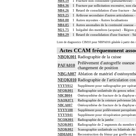
M84.19
1
Fracture non consolidée (pseudarthrose) - 
14
La réduction orthopédique extemporanée 
M84.36
1
Fracture par sollicitation excessive, non cl
La réduction orthopédique extemporanée
M84.26
1
Retard de consolidation d'une fracture - J
14
Comprend : réduction orthopédique ité
M19.25
1
Arthrose secondaire d'autres articulations -
14
Tout acte thérapeutique, par arthrotomie
M60.88
1
Autres myosites - Autres localisations
M84.85
1
Autres anomalies de la continuité osseuse -
14
Tout acte thérapeutique, par arthroscopie
M21.75
1
Inégalité des membres (acquise) - Région p
14
Toute arthrotomie inclut l'arthroscopie
M84.29
1
Retard de consolidation d'une fracture - Si
Liste de diagnostics CIM10 pour NBPA016 générée à partir des s
Actes CCAM fréquemment asso
NBQK001
Radiographie de la cuisse
Prélèvement d'autogreffe osseuse c
PAFA010
changement de position
NBGA007
Ablation de matériel d'ostéosynth
NEQK010
Radiographie de l'articulation co
YYYY012
Supplément pour radiographie per opérat
NFQK001
Radiographie unilatérale du genou selon 
NBCB004
Ostéosynthèse de fracture de la diaphyse 
NAQK071
Radiographie de la ceinture pelvienne [du
NBCA007
Ostéosynthèse de fracture de la diaphyse
YYYY188
Supplément pour prélèvement peropératoir
YYYY041
Supplément pour récupération peropérato
NCQK001
Radiographie de la jambe
NZQK005
Radiographie de 2 segments du membre i
NZQK002
Scanographie unilatérale ou bilatérale de
NBMA003
Reconstruction du fémur par greffe ou mat