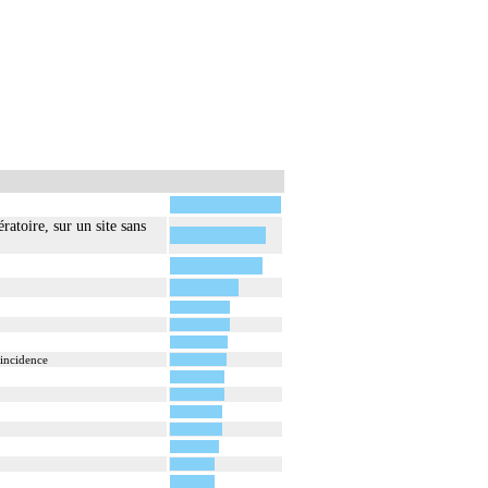
sation interne [arthrorise] temporaire.
ratoire, sur un site sans
 incidence