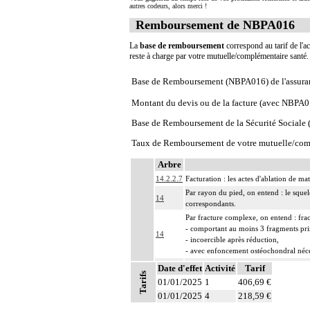
autres codeurs, alors merci !
Remboursement de NBPA016
La
base de remboursement
correspond au tarif de l'ac
reste à charge par votre mutuelle/complémentaire santé
Base de Remboursement (NBPA016) de l'assura
Montant du devis ou de la facture (avec NBPA0
Base de Remboursement de la Sécurité Social
Taux de Remboursement de votre mutuelle/com
Arbre
14.2.2.7
Facturation : les actes d'ablation de ma
Par rayon du pied, on entend : le squel
14
correspondants.
Par fracture complexe, on entend : fra
- comportant au moins 3 fragments pr
14
- incoercible après réduction,
- avec enfoncement ostéochondral néce
Par nettoyage d'une articulation [debr
Date d'effet
Activité
Tarif
Tarifs
14
- résection localisée de synoviale, de 
01/01/2025
1
406,69 €
- ablation de corps étrangers intraartic
01/01/2025
4
218,59 €
Par exérèse partielle d'un os, on entend