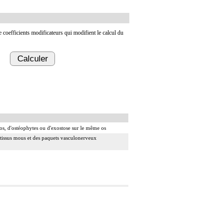
de coefficients modificateurs qui modifient le calcul du
Calculer
un os, d'ostéophytes ou d'exostose sur le même os
es tissus mous et des paquets vasculonerveux