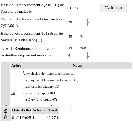
Base de Remboursement (QZJB001) de
Calculer
10.77 €
l'assurance maladie
Montant du devis ou de la facture (avec
€
QZJB001)
Base de Remboursement de la Sécurité
%
Sociale (BR ou BRSS)
(?)
%BR+
Taux de Remboursement de votre
mutuelle/complémentaire santé
€
Arbre
Notes
À l'exclusion de : actes spécifiques sur
- la paupière et le sourcil (cf chapitre 02)
- l'auricule (cf chapitre 03)
16
- le nez (cf chapitre 06)
- la lèvre (cf chapitre 07)
- la région périanale (cf chapitre 07)
Notes
Date d'effet
Activité
Tarif
Tarifs
- les organes génitaux externes et le périnée (cf chapitre 08)
01/01/2025
1
10,77 €
Par atteinte superficielle [susfasciale] de la peau, on entend : toute atteinte de
16
l'épiderme, du derme et/ou du tissu cellulaire souscutané ne dépassant pas le