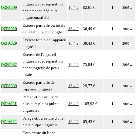
unguéal, avec réparation
QZFA009
16.4.2
82,61 €
1
2005
→
par lambeau pédiculé
unguéomatriciel
Exérèse partielle ou totale
QZFA020
16.4.2
36,49 €
1
2005
→
de la tablette d'un ongle
Exérèse totale de l'appareil
QZFA029
16.4.2
39,43 €
1
2005
→
unguéal
Exérèse de l'appareil
unguéal, avec réparation
QZFA032
16.4.2
75,04 €
1
2005
→
par autogreffe de peau
totale
Exérèse partielle de
QZFA039
16.4.2
29,77 €
1
2005
→
l'appareil unguéal
Parage et/ou suture de
QZJA021
plusieurs plaies pulpo-
16.4.2
105,93 €
1
2005
→
unguéales
Parage et/ou suture d'une
QZJA022
16.4.2
65,43 €
1
2005
→
plaie pulpo-unguéale
Couverture du lit de