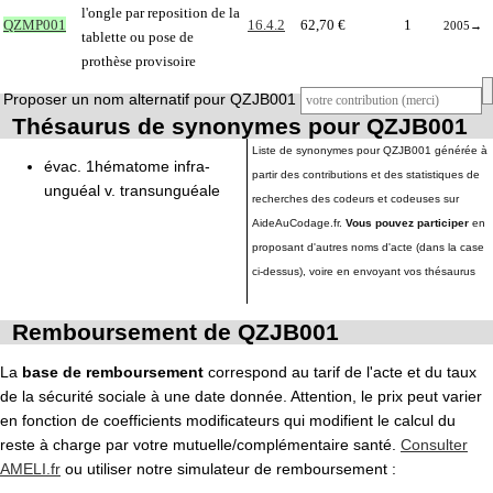
l'ongle par reposition de la
QZMP001
16.4.2
62,70 €
1
2005
→
tablette ou pose de
prothèse provisoire
Proposer un nom alternatif pour QZJB001
Thésaurus de synonymes pour QZJB001
Liste de synonymes pour QZJB001 générée à
évac. 1hématome infra-
partir des contributions et des statistiques de
unguéal v. transunguéale
recherches des codeurs et codeuses sur
AideAuCodage.fr.
Vous pouvez participer
en
proposant d'autres noms d'acte (dans la case
ci-dessus), voire en envoyant vos thésaurus
Remboursement de QZJB001
La
base de remboursement
correspond au tarif de l'acte et du taux
de la sécurité sociale à une date donnée. Attention, le prix peut varier
en fonction de coefficients modificateurs qui modifient le calcul du
reste à charge par votre mutuelle/complémentaire santé.
Consulter
AMELI.fr
ou utiliser notre simulateur de remboursement :