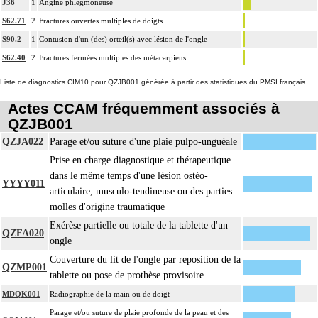
J36
1
Angine phlegmoneuse
S62.71
2
Fractures ouvertes multiples de doigts
S90.2
1
Contusion d'un (des) orteil(s) avec lésion de l'ongle
S62.40
2
Fractures fermées multiples des métacarpiens
Liste de diagnostics CIM10 pour QZJB001 générée à partir des statistiques du PMSI français
Actes CCAM fréquemment associés à
QZJB001
QZJA022
Parage et/ou suture d'une plaie pulpo-unguéale
Prise en charge diagnostique et thérapeutique
dans le même temps d'une lésion ostéo-
YYYY011
articulaire, musculo-tendineuse ou des parties
molles d'origine traumatique
Exérèse partielle ou totale de la tablette d'un
QZFA020
ongle
Couverture du lit de l'ongle par reposition de la
QZMP001
tablette ou pose de prothèse provisoire
MDQK001
Radiographie de la main ou de doigt
Parage et/ou suture de plaie profonde de la peau et des