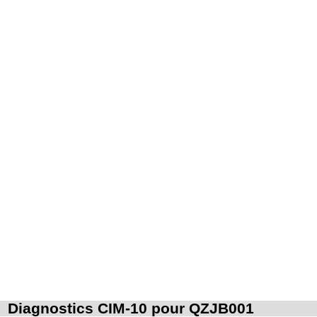
fascia superficiel.
Par atteinte profonde de la peau et des tissus mous, on entend : atteinte
16
pluritissulaire de la peau et des tissus mous, atteignant le fascia superficiel
[fasciale] ou le dépassant [sousfasciale].
Diagnostics CIM-10 pour QZJB001