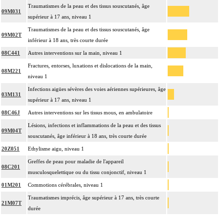
Traumatismes de la peau et des tissus souscutanés, âge
09M031
supérieur à 17 ans, niveau 1
Traumatismes de la peau et des tissus souscutanés, âge
09M02T
inférieur à 18 ans, très courte durée
08C441
Autres interventions sur la main, niveau 1
Fractures, entorses, luxations et dislocations de la main,
08M221
niveau 1
Infections aigües sévères des voies aériennes supérieures, âge
03M131
supérieur à 17 ans, niveau 1
08C46J
Autres interventions sur les tissus mous, en ambulatoire
Lésions, infections et inflammations de la peau et des tissus
09M04T
souscutanés, âge inférieur à 18 ans, très courte durée
20Z051
Ethylisme aigu, niveau 1
Greffes de peau pour maladie de l'appareil
08C201
musculosquelettique ou du tissu conjonctif, niveau 1
01M201
Commotions cérébrales, niveau 1
Traumatismes imprécis, âge supérieur à 17 ans, très courte
21M07T
durée