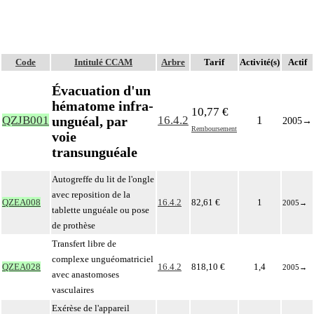
Code
Intitulé CCAM
Arbre
Tarif
Activité(s)
Actif
Évacuation d'un
hématome infra-
10,77 €
unguéal, par
QZJB001
16.4.2
1
2005
→
Remboursement
voie
transunguéale
Autogreffe du lit de l'ongle
avec reposition de la
QZEA008
16.4.2
82,61 €
1
2005
→
tablette unguéale ou pose
de prothèse
Transfert libre de
complexe unguéomatriciel
QZEA028
16.4.2
818,10 €
1,4
2005
→
avec anastomoses
vasculaires
Exérèse de l'appareil