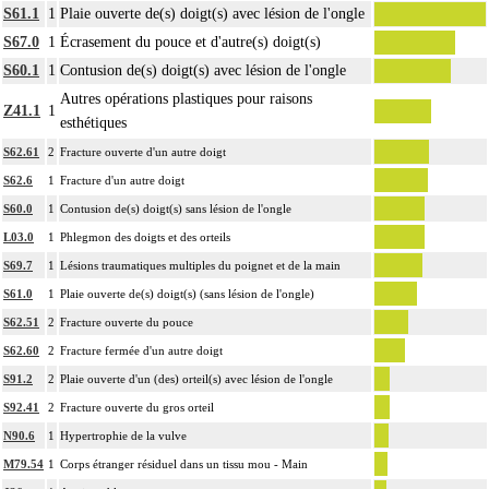
S61.1
1
Plaie ouverte de(s) doigt(s) avec lésion de l'ongle
S67.0
1
Écrasement du pouce et d'autre(s) doigt(s)
S60.1
1
Contusion de(s) doigt(s) avec lésion de l'ongle
Autres opérations plastiques pour raisons
Z41.1
1
esthétiques
S62.61
2
Fracture ouverte d'un autre doigt
S62.6
1
Fracture d'un autre doigt
S60.0
1
Contusion de(s) doigt(s) sans lésion de l'ongle
L03.0
1
Phlegmon des doigts et des orteils
S69.7
1
Lésions traumatiques multiples du poignet et de la main
S61.0
1
Plaie ouverte de(s) doigt(s) (sans lésion de l'ongle)
S62.51
2
Fracture ouverte du pouce
S62.60
2
Fracture fermée d'un autre doigt
S91.2
2
Plaie ouverte d'un (des) orteil(s) avec lésion de l'ongle
S92.41
2
Fracture ouverte du gros orteil
N90.6
1
Hypertrophie de la vulve
M79.54
1
Corps étranger résiduel dans un tissu mou - Main