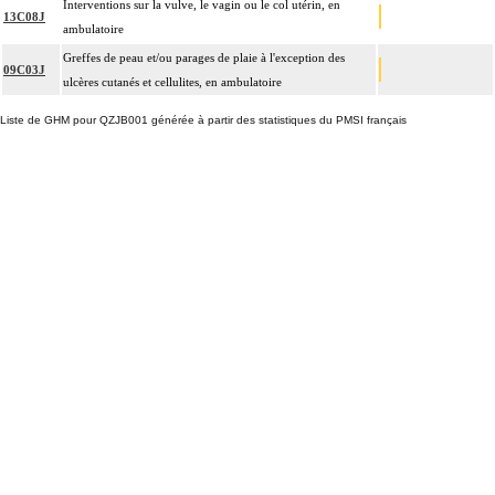
Interventions sur la vulve, le vagin ou le col utérin, en
13C08J
ambulatoire
Greffes de peau et/ou parages de plaie à l'exception des
09C03J
ulcères cutanés et cellulites, en ambulatoire
Liste de GHM pour QZJB001 générée à partir des statistiques du PMSI français