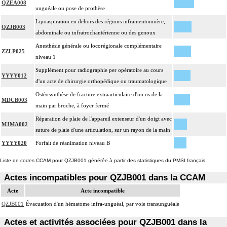
QZEA008
unguéale ou pose de prothèse
Lipoaspiration en dehors des régions inframentonnière,
QZJB003
abdominale ou infratrochantérienne ou des genoux
Anesthésie générale ou locorégionale complémentaire
ZZLP025
niveau 1
Supplément pour radiographie per opératoire au cours
YYYY012
d'un acte de chirurgie orthopédique ou traumatologique
Ostéosynthèse de fracture extraarticulaire d'un os de la
MDCB003
main par broche, à foyer fermé
Réparation de plaie de l'appareil extenseur d'un doigt avec
MJMA002
suture de plaie d'une articulation, sur un rayon de la main
YYYY020
Forfait de réanimation niveau B
Liste de codes CCAM pour QZJB001 générée à partir des statistiques du PMSI français
Actes incompatibles pour QZJB001 dans la CCAM
Acte
Acte incompatible
QZJB001
Évacuation d'un hématome infra-unguéal, par voie transunguéale
Actes et activités associées pour QZJB001 dans la