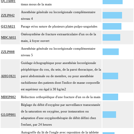
QCJA001
tissus mous de la main
Anesthésie générale ou locorégionale complémentaire
ZZLP042
niveau 4
QZJA021
Parage et/ou suture de plusieurs plaies pulpo-unguéales
Ostéosynthèse de fracture extraarticulaire d'un os de la
MDCA011
main, à foyer ouvert
Anesthésie générale ou locorégionale complémentaire
ZZLP008
niveau 5
Guidage échographique pour anesthésie locorégionale
périphérique du cou, du sein, de la paroi thoracique, de la
AHQJ021
paroi abdominale ou de membre, ou pour anesthésie
rachidienne des patients dont l'indice de masse corporelle
est supérieur ou égal à 30 kg/m2
MDEP002
Réduction orthopédique d'une fracture d'un os de la main
Réglage du débit d'oxygène par surveillance transcutanée
de la saturation en oxygène, pour instauration ou
GLQP001
adaptation d'une oxygénothérapie de débit défini chez
l'enfant, par 24 heures
Autogreffe du lit de l'ongle avec reposition de la tablette