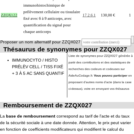
immunohistochimique de
prélèvement cellulaire ou tissulaire
ZZQX122
17.2.6.1
130,00 €
1
fixé avec 6 à 9 anticorps, avec
quantification du signal pour
chaque anticorps
Proposer un nom alternatif pour ZZQX027
Thésaurus de synonymes pour ZZQX027
Liste de synonymes pour ZZQX027 générée à
IMMUNOCYTO / HISTO
partir des contributions et des statistiques de
PRÉLÈV CELL / TISS FIXÉ
recherches des codeurs et codeuses sur
+ 3 À 5 AC SANS QUANTIF
AideAuCodage.fr.
Vous pouvez participer
en
proposant d'autres noms d'acte (dans la case
ci-dessus), voire en envoyant vos thésaurus
Remboursement de ZZQX027
La
base de remboursement
correspond au tarif de l'acte et du taux
de la sécurité sociale à une date donnée. Attention, le prix peut varier
en fonction de coefficients modificateurs qui modifient le calcul du