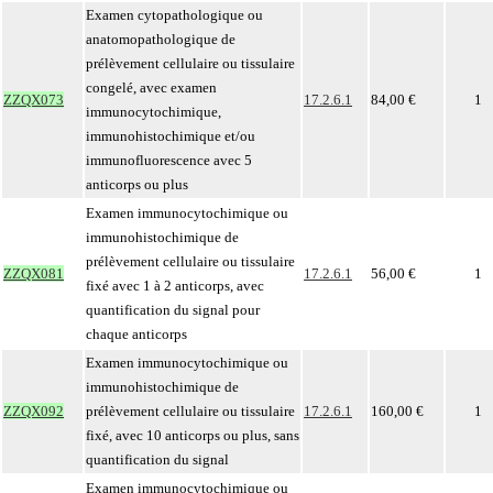
Examen cytopathologique ou
anatomopathologique de
prélèvement cellulaire ou tissulaire
congelé, avec examen
ZZQX073
17.2.6.1
84,00 €
1
immunocytochimique,
immunohistochimique et/ou
immunofluorescence avec 5
anticorps ou plus
Examen immunocytochimique ou
immunohistochimique de
prélèvement cellulaire ou tissulaire
ZZQX081
17.2.6.1
56,00 €
1
fixé avec 1 à 2 anticorps, avec
quantification du signal pour
chaque anticorps
Examen immunocytochimique ou
immunohistochimique de
ZZQX092
prélèvement cellulaire ou tissulaire
17.2.6.1
160,00 €
1
fixé, avec 10 anticorps ou plus, sans
quantification du signal
Examen immunocytochimique ou