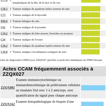
C77.0
2
l'inclusion, la préparation microscopique avec une coloration standard à base
lymphatiques de la tête, de la face et du cou
d'hémalun ou d'hématoxyline-éosine ou de phloxine avec ou sans safran, avec
C50.5
1
Tumeur maligne du quadrant inféro-externe du sein
ou sans photographie, l'interprétation, les éventuels réexamens aux divers
C73
1
Tumeur maligne de la thyroïde
17.2
stades de réalisation, le compte rendu, le codage
D30.0
1
Tumeur bénigne du rein
Avec ou sans : coloration spéciale
coupes sériées
C61
1
Tumeur maligne de la prostate
empreinte par apposition cellulaire
C34.2
1
Tumeur maligne du lobe moyen, bronches ou poumon
écrasis cellulaire
C56
2
Tumeur maligne de l'ovaire
L'examen anatomopathologique, inclut : l'examen macroscopique et
C50.2
1
Tumeur maligne du quadrant supéro-interne du sein
17.2
microscopique de pièce d'exérèse
C50.8
1
Tumeur maligne à localisations contiguës du sein
L'examen anatomopathologique d'un organe inclut : l'examen du feuillet
17.2
Liste de diagnostics CIM10 pour ZZQX027 générée à partir des statistiques du PMSI français
viscéral de son éventuelle séreuse
L'examen anatomopathologique de pièce d'exérèse inclut : l'échantillonnage,
Actes CCAM fréquemment associés à
la fixation, l'inclusion, la préparation microscopique avec une coloration
ZZQX027
standard à base d'hémalun ou d'hématoxyline-éosine ou de phloxine avec ou
Examen immunocytochimique ou
sans safran, avec ou sans photographie, l'interprétation, les éventuels
immunohistochimique de prélèvement cellulaire
17.2
réexamens aux divers stades de réalisation, le compte rendu, le codage
ZZQX081
ou tissulaire fixé avec 1 à 2 anticorps, avec
Avec ou sans : coloration spéciale
quantification du signal pour chaque anticorps
coupes sériées
Examen histopathologique de biopsie d'une
empreinte par apposition cellulaire
ZZQX162