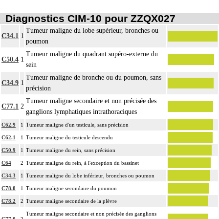
17.2
fragment biopsique ou de fragments biopsiques multiples non distingués les
Diagnostics CIM-10 pour ZZQX027
uns des autres lors du prélèvement.
Par pièce d'exérèse, on entend : exérèse partielle ou totale, monobloc ou en
Tumeur maligne du lobe supérieur, bronches ou
C34.1
1
17.2
plusieurs fragments non différenciés par le préleveur, pour chaque structure
poumon
anatomique
Tumeur maligne du quadrant supéro-externe du
C50.4
1
Par marge, on entend : zone comprise entre les limites de la lésion et les limites
sein
17.2
de la résection [berges].
Tumeur maligne de bronche ou du poumon, sans
C34.9
1
Par recoupe, on entend : exérèse supplémentaire effectuée par le préleveur,
précision
17.2
au-delà des berges de l'exérèse initiale
Tumeur maligne secondaire et non précisée des
C77.1
2
Avec ou sans : examen de berge
ganglions lymphatiques intrathoraciques
Par groupe lymphonodal [ganglionnaire lymphatique], on entend : ensemble
Notes
C62.9
1
Tumeur maligne d'un testicule, sans précision
17.2
de noeuds [ganglions] lymphatiques non différenciés par le préleveur au cours
C62.1
1
Tumeur maligne du testicule descendu
d'un curage lymphonodal [ganglionnaire]
C50.9
1
Tumeur maligne du sein, sans précision
L'examen cytopathologique d'un prélèvement inclut : la préparation de
C64
2
Tumeur maligne du rein, à l'exception du bassinet
l'échantillon, sa fixation, la préparation microscopique avec une coloration
C34.3
1
Tumeur maligne du lobe inférieur, bronches ou poumon
17.2
standard, avec ou sans photographie, l'interprétation, les éventuels réexamens
aux divers stades de réalisation, le compte rendu et le codage
C78.0
1
Tumeur maligne secondaire du poumon
Avec ou sans : coloration spéciale
C78.2
2
Tumeur maligne secondaire de la plèvre
L'examen histopathologique de biopsie inclut : l'échantillonnage, la fixation,
Tumeur maligne secondaire et non précisée des ganglions