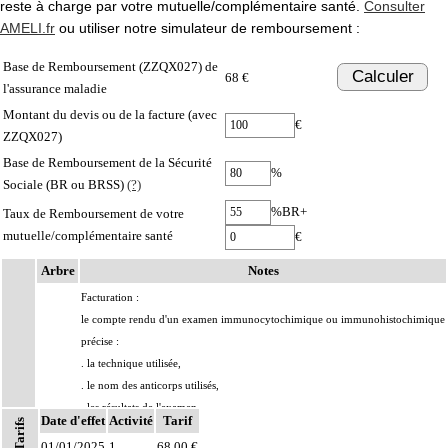
reste à charge par votre mutuelle/complémentaire santé.
Consulter
AMELI.fr
ou utiliser notre simulateur de remboursement :
Base de Remboursement (ZZQX027) de
Calculer
68 €
l'assurance maladie
Montant du devis ou de la facture (avec
€
ZZQX027)
Base de Remboursement de la Sécurité
%
Sociale (BR ou BRSS)
(?)
%BR+
Taux de Remboursement de votre
mutuelle/complémentaire santé
€
Arbre
Notes
Facturation :
le compte rendu d'un examen immunocytochimique ou immunohistochimique
précise :
. la technique utilisée,
. le nom des anticorps utilisés,
. les résultats de l'examen,
Date d'effet
Activité
Tarif
Tarifs
17.2.6.1
. les conclusions
01/01/2025
1
68,00 €