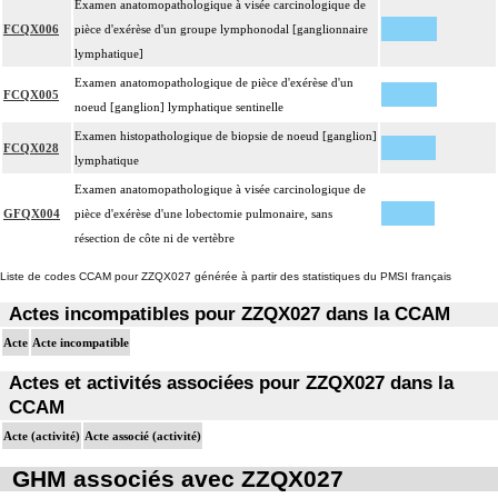
Examen anatomopathologique à visée carcinologique de
FCQX006
pièce d'exérèse d'un groupe lymphonodal [ganglionnaire
lymphatique]
Examen anatomopathologique de pièce d'exérèse d'un
FCQX005
noeud [ganglion] lymphatique sentinelle
Examen histopathologique de biopsie de noeud [ganglion]
FCQX028
lymphatique
Examen anatomopathologique à visée carcinologique de
GFQX004
pièce d'exérèse d'une lobectomie pulmonaire, sans
résection de côte ni de vertèbre
Liste de codes CCAM pour ZZQX027 générée à partir des statistiques du PMSI français
Actes incompatibles pour ZZQX027 dans la CCAM
Acte
Acte incompatible
Actes et activités associées pour ZZQX027 dans la
CCAM
Acte (activité)
Acte associé (activité)
GHM associés avec ZZQX027