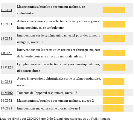
Mastectomies subtotales pour tumeur maligne, en
09C05J
ambulatoire
Autres interventions pour affections du sang et des organes
16C03J
hématopoïétiques, en ambulatoire
Interventions sur le système utéroannexiel pour des tumeurs
13C051
malignes, niveau 1
Interventions sur les reins et les uretères et chirurgie majeure
11C021
de la vessie pour une affection tumorale, niveau 1
Lymphomes et autres affections malignes hématopoiètiques,
17M12T
très courte durée
Autres interventions chirurgicales sur le système respiratoire,
04C031
niveau 1
04M092
Tumeurs de l'appareil respiratoire, niveau 2
09C052
Mastectomies subtotales pour tumeur maligne, niveau 2
04C021
Interventions majeures sur le thorax, niveau 1
Liste de GHM pour ZZQX027 générée à partir des statistiques du PMSI français