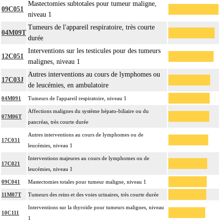
Mastectomies subtotales pour tumeur maligne,
09C051
niveau 1
Tumeurs de l'appareil respiratoire, très courte
04M09T
durée
Interventions sur les testicules pour des tumeurs
12C051
malignes, niveau 1
Autres interventions au cours de lymphomes ou
17C03J
de leucémies, en ambulatoire
04M091
Tumeurs de l'appareil respiratoire, niveau 1
Affections malignes du système hépato-biliaire ou du
07M06T
pancréas, très courte durée
Autres interventions au cours de lymphomes ou de
17C031
leucémies, niveau 1
Interventions majeures au cours de lymphomes ou de
17C021
leucémies, niveau 1
09C041
Mastectomies totales pour tumeur maligne, niveau 1
11M07T
Tumeurs des reins et des voies urinaires, très courte durée
Interventions sur la thyroïde pour tumeurs malignes, niveau
10C111
1