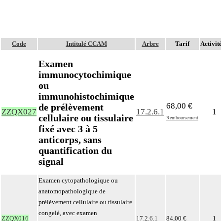
Code
Intitulé CCAM
Arbre
Tarif
Activité
Examen
immunocytochimique
ou
immunohistochimique
68,00 €
de prélèvement
ZZQX027
17.2.6.1
1
cellulaire ou tissulaire
Remboursement
fixé avec 3 à 5
anticorps, sans
quantification du
signal
Examen cytopathologique ou
anatomopathologique de
prélèvement cellulaire ou tissulaire
congelé, avec examen
ZZQX016
17.2.6.1
84,00 €
1