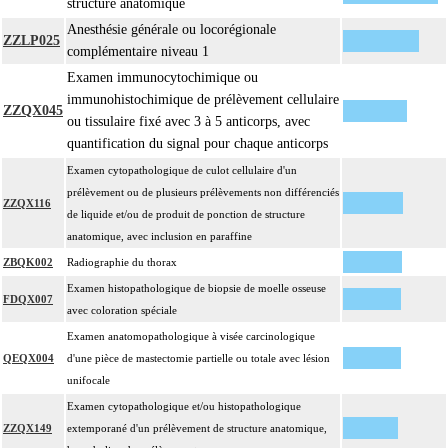
structure anatomique
écrasis cellulaire
Anesthésie générale ou locorégionale
Facturation :
ZZLP025
complémentaire niveau 1
un seul acte peut être facturé que l'exérèse soit monobloc ou en fragments non
17.2
Examen immunocytochimique ou
différenciés par le préleveur, partielle ou totale, pour chaque structure
immunohistochimique de prélèvement cellulaire
anatomique
ZZQX045
ou tissulaire fixé avec 3 à 5 anticorps, avec
Par organe profond, on entend : tout organe ou toute structure non vasculaire,
17
quantification du signal pour chaque anticorps
de localisation intrathoracique ou intraabdominale.
Examen cytopathologique de culot cellulaire d'un
Par organe superficiel, on entend : tout organe ou toute structure non
17
prélèvement ou de plusieurs prélèvements non différenciés
vasculaire, en dehors de ces localisations.
ZZQX116
de liquide et/ou de produit de ponction de structure
Par cible, on entend : lésion individualisée à prélever, quel que soit le nombre
17
anatomique, avec inclusion en paraffine
de ponctions ou de biopsies effectuées à son niveau.
ZBQK002
Radiographie du thorax
Examen histopathologique de biopsie de moelle osseuse
FDQX007
avec coloration spéciale
Examen anatomopathologique à visée carcinologique
QEQX004
d'une pièce de mastectomie partielle ou totale avec lésion
unifocale
Examen cytopathologique et/ou histopathologique
ZZQX149
extemporané d'un prélèvement de structure anatomique,