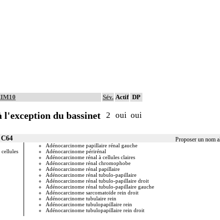
 CIM10
Sév.
Actif
DP
 l'exception du bassinet
2
oui
oui
r C64
Proposer un nom al
Adénocarcinome papillaire rénal gauche
Adénocar
cellules
Adénocarcinome périrénal
Adénocar
Adénocarcinome rénal à cellules claires
Angioca
Adénocarcinome rénal chromophobe
Angiosar
Adénocarcinome rénal papillaire
Angiosa
Adénocarcinome rénal tubulo-papillaire
Angiosa
Adénocarcinome rénal tubulo-papillaire droit
Angiosar
Adénocarcinome rénal tubulo-papillaire gauche
BDC
Adénocarcinome sarcomatoïde rein droit
Cancer 2
Adénocarcinome tubulaire rein
Cancer ce
Adénocarcinome tubulopapillaire rein
Cancer ce
Adénocarcinome tubulopapillaire rein droit
Cancer ce