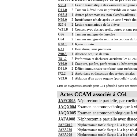
S35.4
2
Lésion traumatique des vaisseaux sanguins 
D41.0
2
Tumeur à évolution imprévisible ou inconn
Q85.8
1
Autres phacomatoses, non classées ailleurs
N99.0
2
Insuffisance rénale après un acte à visée di
S27.6
2
Lésion traumatique de la plèvre
W31.8
1
Contact avec des appareils, autres et sans pré
C66
1
Tumeur maligne de l'uretère
C64
2
Tumeur maligne du rein, à l'exception du ba
N28.1
1
Kyste du rein
R31
1
Hématurie, sans précision
Z90.5
1
Absence acquise de rein
T81.2
2
Perforation et déchirure accidentelles au cou
Y60.0
1
Coupure, piqûre, perforation ou hémorragie 
D81.9
2
Déficit immunitaire combiné, sans précision
I72.2
2
Anévrisme et dissection des artères rénales
Y83.6
1
Ablation d'un autre organe (partielle) (total
Liste de diagnostics associés pour C64 générée à partir des stati
Actes CCAM associés à C64
JAFC005
Néphrectomie partielle, par coelio
JAQX004
Examen anatomopathologique à vis
JAQX005
Examen anatomopathologique à vis
JAFA008
Néphrectomie partielle avec disse
JAFC019
Néphrectomie totale élargie à la loge réna
JAFA029
Néphrectomie totale élargie à la loge ré
JAFA009
Néphrectomie totale élargie à la loge ré