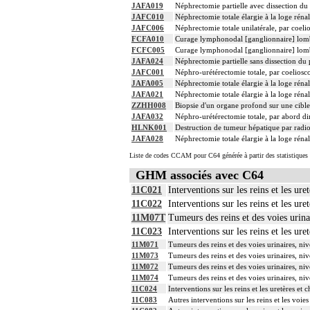
JAFA019
Néphrectomie partielle avec dissection du 
JAFC010
Néphrectomie totale élargie à la loge réna
JAFC006
Néphrectomie totale unilatérale, par coeli
FCFA010
Curage lymphonodal [ganglionnaire] lomb
FCFC005
Curage lymphonodal [ganglionnaire] lombo
JAFA024
Néphrectomie partielle sans dissection du
JAFC001
Néphro-urétérectomie totale, par coeliosc
JAFA005
Néphrectomie totale élargie à la loge rénal
JAFA021
Néphrectomie totale élargie à la loge rén
ZZHH008
Biopsie d'un organe profond sur une cibl
JAFA032
Néphro-urétérectomie totale, par abord di
HLNK001
Destruction de tumeur hépatique par radi
JAFA028
Néphrectomie totale élargie à la loge ré
Liste de codes CCAM pour C64 générée à partir des statistiques
GHM associés avec C64
11C021
Interventions sur les reins et les ur
11C022
Interventions sur les reins et les ur
11M07T
Tumeurs des reins et des voies urina
11C023
Interventions sur les reins et les ur
11M071
Tumeurs des reins et des voies urinaires, ni
11M073
Tumeurs des reins et des voies urinaires, ni
11M072
Tumeurs des reins et des voies urinaires, ni
11M074
Tumeurs des reins et des voies urinaires, ni
11C024
Interventions sur les reins et les uretères e
11C083
Autres interventions sur les reins et les voies