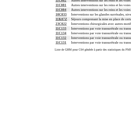
11C082
Autres interventions sur les reins et les voies
11C081
Autres interventions sur les reins et les voies
11C084
Autres interventions sur les reins et les voies
10C033
Interventions sur les glandes surrénales, niv
11K07Z
Séjours comprenant la mise en place de cert
23C022
Interventions chirurgicales avec autres motif
11C133
Interventions par voie transurétrale ou trans
11C134
Interventions par voie transurétrale ou trans
11C132
Interventions par voie transurétrale ou trans
11C131
Interventions par voie transurétrale ou trans
Liste de GHM pour C64 générée à partir des statistiques du PMS