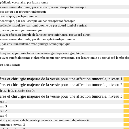
pédicule vasculaire, par laparotomie
le avec surrénalectomie, par coelioscopie ou rétropéritonéoscopie
oscopie ou par rétropéritonéoscopie
oaortique, par laparotomie
aortique, par coelioscopie ou par rétropéritonéoscopie
 pédicule vasculaire, par lombotomie ou par abord lombal vertical
opie ou par rétropéritonéoscopie
e avec résection latérale de la veine cave inférieure, par abord direct
ale avec surrénalectomie, par thoraco-phréno-laparotomie
e, par voie transcutanée avec guidage scanographique
rect
ofréquence, par voie transcutanée avec guidage scanographique
nale avec surrénalectomie et thrombectomie par cavotomie, par laparotomie ou par abord lomboa
 du PMSI français
etères et chirurgie majeure de la vessie pour une affection tumorale, niveau 1
etères et chirurgie majeure de la vessie pour une affection tumorale, niveau 2
ires, très courte durée
etères et chirurgie majeure de la vessie pour une affection tumorale, niveau 3
veau 1
veau 3
veau 2
veau 4
t chirurgie majeure de la vessie pour une affection tumorale, niveau 4
 urinaires, niveau 3