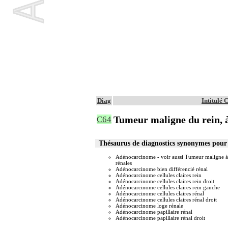
Diag
Intitulé
Tumeur maligne du rein, à
C64
Thésaurus de diagnostics synonymes pou
Adénocarcinome - voir aussi Tumeur maligne à 
rénales
Adénocarcinome bien différencié rénal
Adénocarcinome cellules claires rein
Adénocarcinome cellules claires rein droit
Adénocarcinome cellules claires rein gauche
Adénocarcinome cellules claires rénal
Adénocarcinome cellules claires rénal droit
Adénocarcinome loge rénale
Adénocarcinome papillaire rénal
Adénocarcinome papillaire rénal droit