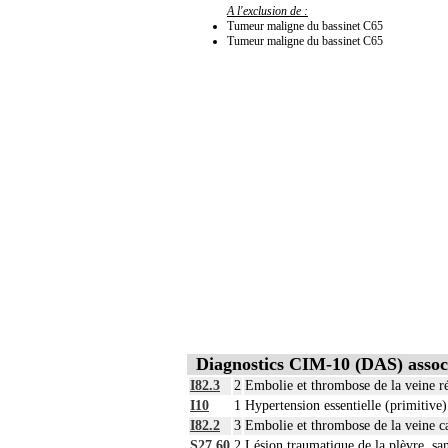
A l'exclusion de :
Tumeur maligne du bassinet C65
Tumeur maligne du bassinet C65
Diagnostics CIM-10 (DAS) assoc
I82.3
2
Embolie et thrombose de la veine r
I10
1
Hypertension essentielle (primitive)
I82.2
3
Embolie et thrombose de la veine c
S27.60
2
Lésion traumatique de la plèvre, san