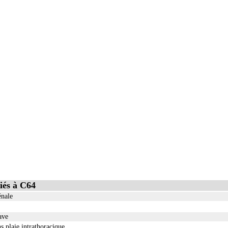
iés à C64
énale
ave
s plaie intrathoracique