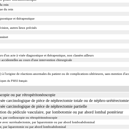
du rein
ue du rein
agnostique et thérapeutique
cision, autres lieux précisés
ssinet
rs d'un acte à visée diagnostique et thérapeutique, non classées ailleurs
accidentelles au cours d'une intervention chirurgicale
e) à l'origine de réactions anormales du patient ou de complications ultérieures, sans mention d'ac
stiques du PMSI français
scopie ou par rétropéritonéoscopie
ée carcinologique de pièce de néphrectomie totale ou de néphro-urétérectomie
ée carcinologique de pièce de néphrectomie partielle
ction du pédicule vasculaire, par lombotomie ou par abord lombal postérieur
le, par coelioscopie ou rétropéritonéoscopie
nale avec surrénalectomie, par laparotomie ou par abord lomboabdominal
nale, par laparotomie ou par abord lomboabdominal