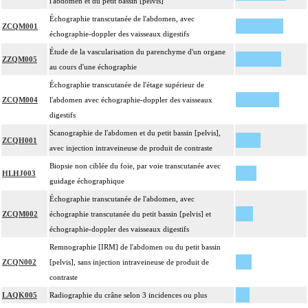
l'abdomen et du petit bassin [pelvis]
Échographie transcutanée de l'abdomen, avec
ZCQM001
échographie-doppler des vaisseaux digestifs
Étude de la vascularisation du parenchyme d'un organe
ZZQM005
au cours d'une échographie
Échographie transcutanée de l'étage supérieur de
ZCQM004
l'abdomen avec échographie-doppler des vaisseaux
digestifs
Scanographie de l'abdomen et du petit bassin [pelvis],
ZCQH001
avec injection intraveineuse de produit de contraste
Biopsie non ciblée du foie, par voie transcutanée avec
HLHJ003
guidage échographique
Échographie transcutanée de l'abdomen, avec
ZCQM002
échographie transcutanée du petit bassin [pelvis] et
échographie-doppler des vaisseaux digestifs
Remnographie [IRM] de l'abdomen ou du petit bassin
ZCQN002
[pelvis], sans injection intraveineuse de produit de
contraste
LAQK005
Radiographie du crâne selon 3 incidences ou plus