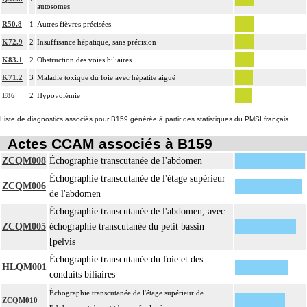
autosomes
R50.8
1
Autres fièvres précisées
K72.9
2
Insuffisance hépatique, sans précision
K83.1
2
Obstruction des voies biliaires
K71.2
3
Maladie toxique du foie avec hépatite aiguë
E86
2
Hypovolémie
Liste de diagnostics associés pour B159 générée à partir des statistiques du PMSI français
Actes CCAM associés à B159
ZCQM008
Échographie transcutanée de l'abdomen
Échographie transcutanée de l'étage supérieur
ZCQM006
de l'abdomen
Échographie transcutanée de l'abdomen, avec
ZCQM005
échographie transcutanée du petit bassin
[pelvis
Échographie transcutanée du foie et des
HLQM001
conduits biliaires
Échographie transcutanée de l'étage supérieur de
ZCQM010