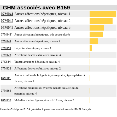
GHM associés avec B159
07M041
Autres affections hépatiques, niveau 1
07M042
Autres affections hépatiques, niveau 2
07M043
Autres affections hépatiques, niveau 3
07M04T
Autres affections hépatiques, très courte durée
07M044
Autres affections hépatiques, niveau 4
07M091
Hépatites chroniques, niveau 1
07M023
Affections des voies biliaires, niveau 3
27C024
Transplantations hépatiques, niveau 4
07M022
Affections des voies biliaires, niveau 2
Autres troubles de la lignée érythrocytaire, âge supérieur à
16M111
17 ans, niveau 1
Affections malignes du système hépato-biliaire ou du
07M064
pancréas, niveau 4
18M033
Maladies virales, âge supérieur à 17 ans, niveau 3
Liste de GHM pour B159 générée à partir des statistiques du PMSI français