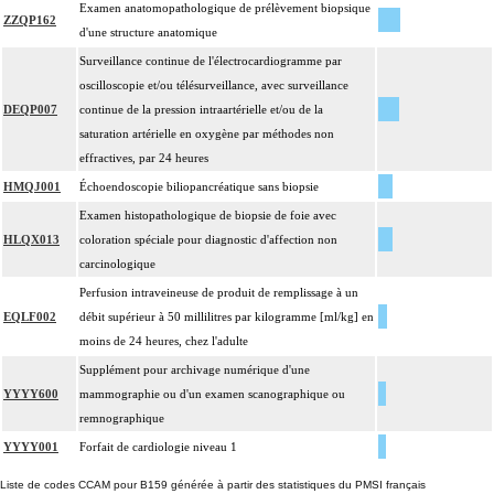
Examen anatomopathologique de prélèvement biopsique
ZZQP162
d'une structure anatomique
Surveillance continue de l'électrocardiogramme par
oscilloscopie et/ou télésurveillance, avec surveillance
DEQP007
continue de la pression intraartérielle et/ou de la
saturation artérielle en oxygène par méthodes non
effractives, par 24 heures
HMQJ001
Échoendoscopie biliopancréatique sans biopsie
Examen histopathologique de biopsie de foie avec
HLQX013
coloration spéciale pour diagnostic d'affection non
carcinologique
Perfusion intraveineuse de produit de remplissage à un
EQLF002
débit supérieur à 50 millilitres par kilogramme [ml/kg] en
moins de 24 heures, chez l'adulte
Supplément pour archivage numérique d'une
YYYY600
mammographie ou d'un examen scanographique ou
remnographique
YYYY001
Forfait de cardiologie niveau 1
Liste de codes CCAM pour B159 générée à partir des statistiques du PMSI français