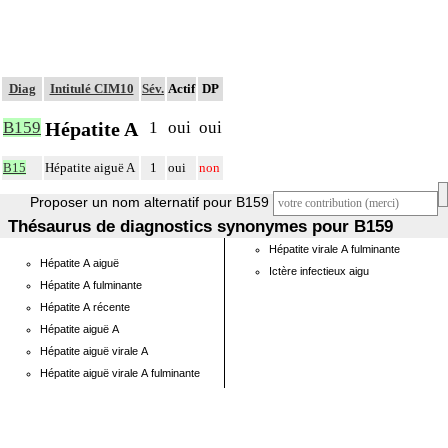
Diag
Intitulé CIM10
Sév.
Actif
DP
Hépatite A
B159
1
oui
oui
B15
Hépatite aiguë A
1
oui
non
Proposer un nom alternatif pour B159
Thésaurus de diagnostics synonymes pour B159
Hépatite virale A fulminante
Hépatite A aiguë
Ictère infectieux aigu
Hépatite A fulminante
Hépatite A récente
Hépatite aiguë A
Hépatite aiguë virale A
Hépatite aiguë virale A fulminante