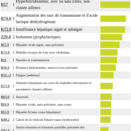
Hyperbilirubinémie, avec ou sans ictère, non
R17
1
classée ailleurs
Augmentation des taux de transaminase et d'acide
R74.0
1
lactique déshydrogénase
K72.0
3
Insuffisance hépatique aiguë et subaiguë
Z29.0
2
Isolement (prophylactique)
B17.9
1
Hépatite virale aigüe, sans précision
K71.0
2
Maladie toxique du foie avec cholestase
R11
1
Nausées et vomissements
R10.4
1
Douleurs abdominales, autres et non précisées
R53.+2
1
Fatigue [asthénie]
Atteintes hépatiques au cours de maladies infectieuses et
K77.0
2
parasitaires classées ailleurs
R63.0
2
Anorexie
B19.9
1
Hépatite virale, sans précision, sans coma
B15.9
1
Hépatite A (sans coma hépatique)
K80.2
2
Calcul de la vésicule biliaire (sans cholécystite)
Autres trisomies et trisomies partielles précisées des
Q92.8
1