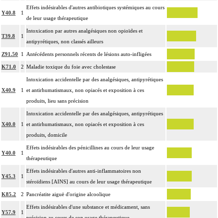
Effets indésirables d'autres antibiotiques systémiques au cours
Y40.8
1
de leur usage thérapeutique
Intoxication par autres analgésiques non opioïdes et
T39.8
1
antipyrétiques, non classés ailleurs
Z91.50
1
Antécédents personnels récents de lésions auto-infligées
K71.0
2
Maladie toxique du foie avec cholestase
Intoxication accidentelle par des analgésiques, antipyrétiques
X40.9
1
et antirhumatismaux, non opiacés et exposition à ces
produits, lieu sans précision
Intoxication accidentelle par des analgésiques, antipyrétiques
X40.0
1
et antirhumatismaux, non opiacés et exposition à ces
produits, domicile
Effets indésirables des pénicillines au cours de leur usage
Y40.0
1
thérapeutique
Effets indésirables d'autres anti-inflammatoires non
Y45.3
1
stéroïdiens [AINS] au cours de leur usage thérapeutique
K85.2
2
Pancréatite aiguë d'origine alcoolique
Effets indésirables d'une substance et médicament, sans
Y57.9
1
précision au cours de son usage thérapeutique