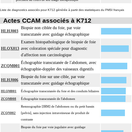
Liste de diagnostics associés pour K712 générée à partir des statistiques du PMSI français
Actes CCAM associés à K712
Biopsie non ciblée du foie, par voie
HLHJ003
transcutanée avec guidage échographique
Examen histopathologique de biopsie de foie
HLQX013
avec coloration spéciale pour diagnostic
d'affection non carcinologique
Échographie transcutanée de l'abdomen, avec
ZCQM001
échographie-doppler des vaisseaux digestifs
Biopsie du foie sur une cible, par voie
HLHJ006
transcutanée avec guidage échographique
HLQM001
Échographie transcutanée du foie et des conduits biliaires
ZCQM008
Échographie transcutanée de l'abdomen
Remnographie [IRM] de l'abdomen ou du petit bassin
ZCQN002
[pelvis], sans injection intraveineuse de produit de
contraste
Biopsie du foie par voie jugulaire avec guidage