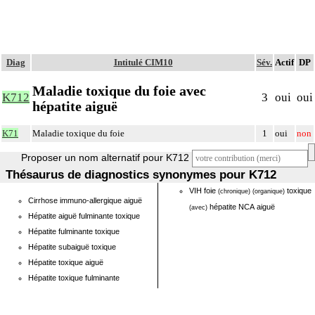
Diag
Intitulé CIM10
Sév.
Actif
DP
Maladie toxique du foie avec
K712
3
oui
oui
hépatite aiguë
K71
Maladie toxique du foie
1
oui
non
Proposer un nom alternatif pour K712
Thésaurus de diagnostics synonymes pour K712
VIH foie
toxique
(chronique)
(organique)
Cirrhose immuno-allergique aiguë
hépatite NCA aiguë
(avec)
Hépatite aiguë fulminante toxique
Hépatite fulminante toxique
Hépatite subaiguë toxique
Hépatite toxique aiguë
Hépatite toxique fulminante