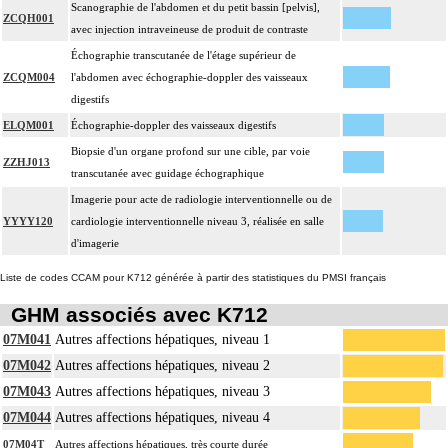
Scanographie de l'abdomen et du petit bassin [pelvis],
ZCQH001
avec injection intraveineuse de produit de contraste
Échographie transcutanée de l'étage supérieur de
ZCQM004
l'abdomen avec échographie-doppler des vaisseaux
digestifs
ELQM001
Échographie-doppler des vaisseaux digestifs
Biopsie d'un organe profond sur une cible, par voie
ZZHJ013
transcutanée avec guidage échographique
Imagerie pour acte de radiologie interventionnelle ou de
YYYY120
cardiologie interventionnelle niveau 3, réalisée en salle
d'imagerie
Liste de codes CCAM pour K712 générée à partir des statistiques du PMSI français
GHM associés avec K712
07M041
Autres affections hépatiques, niveau 1
07M042
Autres affections hépatiques, niveau 2
07M043
Autres affections hépatiques, niveau 3
07M044
Autres affections hépatiques, niveau 4
07M04T
Autres affections hépatiques, très courte durée