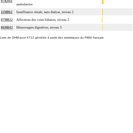
07K04J
ambulatoire
11M062
Insuffisance rénale, sans dialyse, niveau 2
07M022
Affections des voies biliaires, niveau 2
06M043
Hémorragies digestives, niveau 3
Liste de GHM pour K712 générée à partir des statistiques du PMSI français