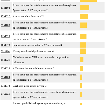
Effets toxiques des médicaments et substances biologiques,
21M102
âge supérieur à 17 ans, niveau 2
25M02A
Autres maladies dues au VIH
Effets toxiques des médicaments et substances biologiques,
21M103
âge supérieur à 17 ans, niveau 3
Effets toxiques des médicaments et substances biologiques,
21M022
âge inférieur à 18 ans, niveau 2
18M073
Septicémies, âge supérieur à 17 ans, niveau 3
27C024
Transplantations hépatiques, niveau 4
Maladies dues au VIH, avec une seule complication
25M02B
infectieuse
07M023
Affections des voies biliaires, niveau 3
Effets toxiques des médicaments et substances biologiques,
21M104
âge supérieur à 17 ans, niveau 4
07M073
Cirrhoses alcooliques, niveau 3
Effets toxiques des médicaments et substances biologiques,
21M101
âge supérieur à 17 ans, niveau 1
Endoscopie biliaire diagnostique et anesthésie, en