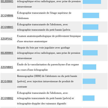
HLHH005
échographique et/ou radiologique, avec prise de pression
intraveineuse
Échographie transcutanée de l'étage supérieur de
ZCQM006
l'abdomen
Échographie transcutanée de l'abdomen, avec
ZCQM005
échographie transcutanée du petit bassin [pelvis
Examen anatomopathologique de prélèvement biopsique
ZZQP162
d'une structure anatomique
Biopsie du foie par voie jugulaire avec guidage
HLHH001
échographique et/ou radiologique, sans prise de pression
intraveineuse
Étude de la vascularisation du parenchyme d'un organe
ZZQM005
au cours d'une échographie
Remnographie [IRM] de l'abdomen ou du petit bassin
ZCQJ004
[pelvis], avec injection intraveineuse de produit de
contraste
Échographie transcutanée de l'abdomen, avec
ZCQM002
échographie transcutanée du petit bassin [pelvis] et
échographie-doppler des vaisseaux digestifs