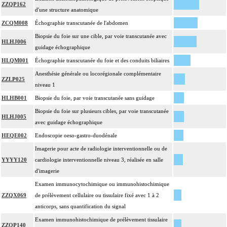
ZZQP162
d'une structure anatomique
ZCQM008
Échographie transcutanée de l'abdomen
Biopsie du foie sur une cible, par voie transcutanée avec
HLHJ006
guidage échographique
HLQM001
Échographie transcutanée du foie et des conduits biliaires
Anesthésie générale ou locorégionale complémentaire
ZZLP025
niveau 1
HLHB001
Biopsie du foie, par voie transcutanée sans guidage
Biopsie du foie sur plusieurs cibles, par voie transcutanée
HLHJ005
avec guidage échographique
HEQE002
Endoscopie oeso-gastro-duodénale
Imagerie pour acte de radiologie interventionnelle ou de
YYYY120
cardiologie interventionnelle niveau 3, réalisée en salle
d'imagerie
Examen immunocytochimique ou immunohistochimique
ZZQX069
de prélèvement cellulaire ou tissulaire fixé avec 1 à 2
anticorps, sans quantification du signal
Examen immunohistochimique de prélèvement tissulaire
ZZQP140