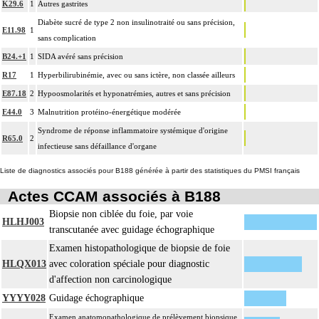
K29.6
1
Autres gastrites
Diabète sucré de type 2 non insulinotraité ou sans précision,
E11.98
1
sans complication
B24.+1
1
SIDA avéré sans précision
R17
1
Hyperbilirubinémie, avec ou sans ictère, non classée ailleurs
E87.18
2
Hypoosmolarités et hyponatrémies, autres et sans précision
E44.0
3
Malnutrition protéino-énergétique modérée
Syndrome de réponse inflammatoire systémique d'origine
R65.0
2
infectieuse sans défaillance d'organe
Liste de diagnostics associés pour B188 générée à partir des statistiques du PMSI français
Actes CCAM associés à B188
Biopsie non ciblée du foie, par voie
HLHJ003
transcutanée avec guidage échographique
Examen histopathologique de biopsie de foie
HLQX013
avec coloration spéciale pour diagnostic
d'affection non carcinologique
YYYY028
Guidage échographique
Examen anatomopathologique de prélèvement biopsique