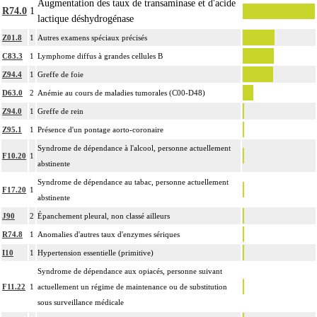
Augmentation des taux de transaminase et d'acide
R74.0
1
lactique déshydrogénase
Z01.8
1
Autres examens spéciaux précisés
C83.3
1
Lymphome diffus à grandes cellules B
Z94.4
1
Greffe de foie
D63.0
2
Anémie au cours de maladies tumorales (C00-D48)
Z94.0
1
Greffe de rein
Z95.1
1
Présence d'un pontage aorto-coronaire
Syndrome de dépendance à l'alcool, personne actuellement
F10.20
1
abstinente
Syndrome de dépendance au tabac, personne actuellement
F17.20
1
abstinente
J90
2
Épanchement pleural, non classé ailleurs
R74.8
1
Anomalies d'autres taux d'enzymes sériques
I10
1
Hypertension essentielle (primitive)
Syndrome de dépendance aux opiacés, personne suivant
F11.22
1
actuellement un régime de maintenance ou de substitution
sous surveillance médicale