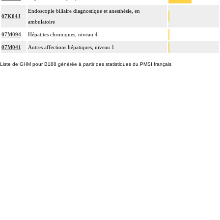
Endoscopie biliaire diagnostique et anesthésie, en
07K04J
ambulatoire
07M094
Hépatites chroniques, niveau 4
07M041
Autres affections hépatiques, niveau 1
Liste de GHM pour B188 générée à partir des statistiques du PMSI français