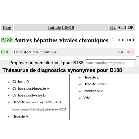
Diag
Intitulé CIM10
Sév.
Actif
DP
Autres hépatites virales chroniques
B188
1
oui
oui
B18
Hépatite virale chronique
1
oui
non
Proposer un nom alternatif pour B188
Thésaurus de diagnostics synonymes pour B188
Hépatite E
Cirrhose D
Hépatite virale E
Cirrhose post-hépatite A
Infection VHE
Cirrhose post-virale D
VHA
Hépatite
virale, virus
(au cours de)
chronique précisée NCA
(sans coma)
Hépatite A