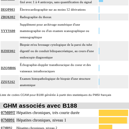
fixé avec 1 à 4 anticorps, sans quantification du signal
DEQP003
Électrocardiographie sur au moins 12 dérivations
ZBQK002
Radiographie du thorax
Supplément pour archivage numérique d'une
YYYY600
mammographie ou d'un examen scanographique ou
remnographique
Biopsie et/ou brossage cytologique de la paroi du tube
HZHE002
digestif ou de conduit biliopancréatique, au cours d'une
endoscopie diagnostique
Échographie-doppler transthoracique du coeur et des
DZQM006
vaisseaux intrathoraciques
Examen histopathologique de biopsie d'une structure
ZZQX162
anatomique
Liste de codes CCAM pour B188 générée à partir des statistiques du PMSI français
GHM associés avec B188
07M09T
Hépatites chroniques, très courte durée
07M091
Hépatites chroniques, niveau 1
07M092
Hépatites chroniques, niveau 2