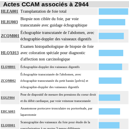
Actes CCAM associés à Z944
HLEA001
Transplantation de foie total
Biopsie non ciblée du foie, par voie
HLHJ003
transcutanée avec guidage échographique
Échographie transcutanée de l'abdomen, avec
ZCQM001
échographie-doppler des vaisseaux digestifs
Examen histopathologique de biopsie de foie
HLQX013
avec coloration spéciale pour diagnostic
d'affection non carcinologique
ELQM001
Échographie-doppler des vaisseaux digestifs
Échographie transcutanée de l'abdomen, avec
ZCQM002
échographie transcutanée du petit bassin [pelvis] et
échographie-doppler des vaisseaux digestifs
Pose de dispositif de mesure des pressions du coeur droit
EQLF004
et du débit cardiaque, par voie veineuse transcutanée
Anastomose portocave tronculaire ou portorénale, par
EHCA003
laparotomie
Scanographie des vaisseaux du foie pour étude de la
ELQH001
vascularisation à au moins 3 temps différents