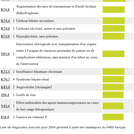
Augmentation des taux de transaminase et d'acide lactique
R74.0
1
déshydrogénase
K74.4
1
Cirrhose biliaire secondaire
K74.6
1
Cirrhoses (du foie), autres et sans précision
R73.9
1
Hyperglycémie, sans précision
Intervention chirurgicale avec transplantation d'un organe
entier à l'origine de réactions anormales du patient ou de
Y83.0
1
complications ultérieures, sans mention d'accident au cours
de l'intervention
K72.1
2
Insuffisance hépatique chronique
K76.7
4
Syndrome hépato-rénal
K83.0
2
Angiocholite [cholangite]
Z94.4
1
Greffe de foie
Effets indésirables des agents immunosuppresseurs au cours
Y43.4
1
de leur usage thérapeutique
E56.0
2
Carence en vitamine E
Liste de diagnostics associés pour Z944 générée à partir des statistiques du PMSI français