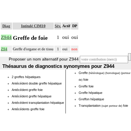
Diag
Intitulé CIM10
Sév.
Actif
DP
Greffe de foie
Z944
1
oui
oui
Z94
Greffe d'organe et de tissu
1
oui
non
Proposer un nom alternatif pour Z944
Thésaurus de diagnostics synonymes pour Z944
Greffe
(hétérologue)
(homologue)
(porteur
2 greffes hépatiques
foie
de)
Antécédent double greffe hépatique
Greffe foie
Antécédent greffe foie
Greffe hépatique
Antécédent greffe hépatique
Greffon hépatique
Antécédent transplantation hépatique
Transplantation
foie
(sujet porteur de)
Antécédents greffe foie