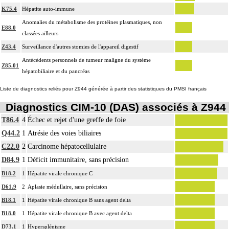
K75.4
Hépatite auto-immune
Anomalies du métabolisme des protéines plasmatiques, non
E88.0
classées ailleurs
Z43.4
Surveillance d'autres stomies de l'appareil digestif
Antécédents personnels de tumeur maligne du système
Z85.01
hépatobiliaire et du pancréas
Liste de diagnostics reliés pour Z944 générée à partir des statistiques du PMSI français
Diagnostics CIM-10 (DAS) associés à Z944
T86.4
4
Échec et rejet d'une greffe de foie
Q44.2
1
Atrésie des voies biliaires
C22.0
2
Carcinome hépatocellulaire
D84.9
1
Déficit immunitaire, sans précision
B18.2
1
Hépatite virale chronique C
D61.9
2
Aplasie médullaire, sans précision
B18.1
1
Hépatite virale chronique B sans agent delta
B18.0
1
Hépatite virale chronique B avec agent delta
D73.1
1
Hypersplénisme