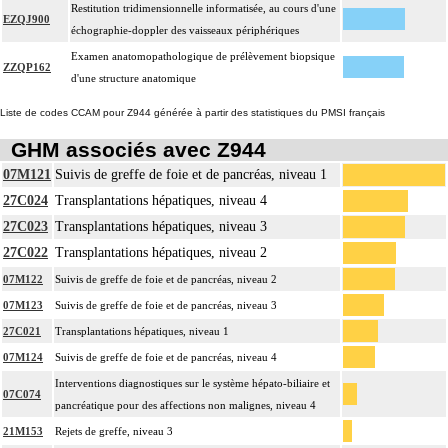
Restitution tridimensionnelle informatisée, au cours d'une
EZQJ900
échographie-doppler des vaisseaux périphériques
Examen anatomopathologique de prélèvement biopsique
ZZQP162
d'une structure anatomique
Liste de codes CCAM pour Z944 générée à partir des statistiques du PMSI français
GHM associés avec Z944
07M121
Suivis de greffe de foie et de pancréas, niveau 1
27C024
Transplantations hépatiques, niveau 4
27C023
Transplantations hépatiques, niveau 3
27C022
Transplantations hépatiques, niveau 2
07M122
Suivis de greffe de foie et de pancréas, niveau 2
07M123
Suivis de greffe de foie et de pancréas, niveau 3
27C021
Transplantations hépatiques, niveau 1
07M124
Suivis de greffe de foie et de pancréas, niveau 4
Interventions diagnostiques sur le système hépato-biliaire et
07C074
pancréatique pour des affections non malignes, niveau 4
21M153
Rejets de greffe, niveau 3