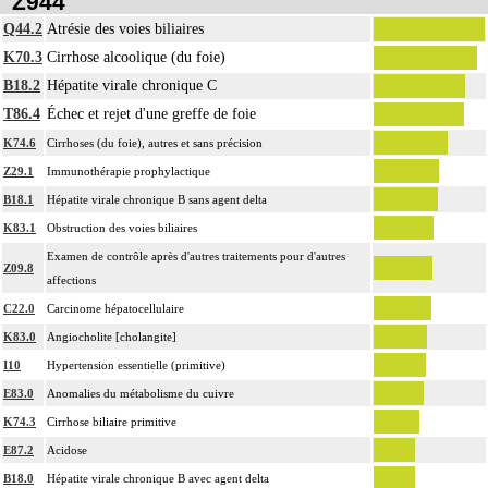
Z944
Q44.2
Atrésie des voies biliaires
K70.3
Cirrhose alcoolique (du foie)
B18.2
Hépatite virale chronique C
T86.4
Échec et rejet d'une greffe de foie
K74.6
Cirrhoses (du foie), autres et sans précision
Z29.1
Immunothérapie prophylactique
B18.1
Hépatite virale chronique B sans agent delta
K83.1
Obstruction des voies biliaires
Examen de contrôle après d'autres traitements pour d'autres
Z09.8
affections
C22.0
Carcinome hépatocellulaire
K83.0
Angiocholite [cholangite]
I10
Hypertension essentielle (primitive)
E83.0
Anomalies du métabolisme du cuivre
K74.3
Cirrhose biliaire primitive
E87.2
Acidose
B18.0
Hépatite virale chronique B avec agent delta