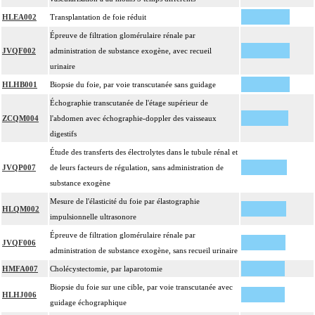
HLEA002
Transplantation de foie réduit
Épreuve de filtration glomérulaire rénale par
JVQF002
administration de substance exogène, avec recueil
urinaire
HLHB001
Biopsie du foie, par voie transcutanée sans guidage
Échographie transcutanée de l'étage supérieur de
ZCQM004
l'abdomen avec échographie-doppler des vaisseaux
digestifs
Étude des transferts des électrolytes dans le tubule rénal et
JVQP007
de leurs facteurs de régulation, sans administration de
substance exogène
Mesure de l'élasticité du foie par élastographie
HLQM002
impulsionnelle ultrasonore
Épreuve de filtration glomérulaire rénale par
JVQF006
administration de substance exogène, sans recueil urinaire
HMFA007
Cholécystectomie, par laparotomie
Biopsie du foie sur une cible, par voie transcutanée avec
HLHJ006
guidage échographique