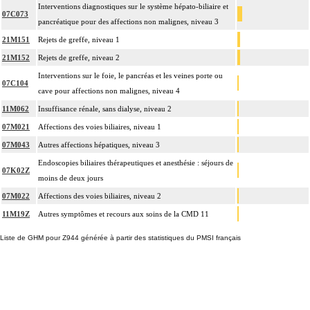
Interventions diagnostiques sur le système hépato-biliaire et
07C073
pancréatique pour des affections non malignes, niveau 3
21M151
Rejets de greffe, niveau 1
21M152
Rejets de greffe, niveau 2
Interventions sur le foie, le pancréas et les veines porte ou
07C104
cave pour affections non malignes, niveau 4
11M062
Insuffisance rénale, sans dialyse, niveau 2
07M021
Affections des voies biliaires, niveau 1
07M043
Autres affections hépatiques, niveau 3
Endoscopies biliaires thérapeutiques et anesthésie : séjours de
07K02Z
moins de deux jours
07M022
Affections des voies biliaires, niveau 2
11M19Z
Autres symptômes et recours aux soins de la CMD 11
Liste de GHM pour Z944 générée à partir des statistiques du PMSI français