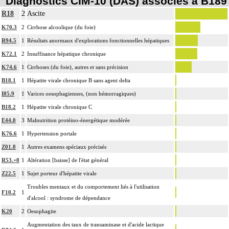
Diagnostics CIM-10 (DAS) associés à B189
R18
2
Ascite
K70.3
2
Cirrhose alcoolique (du foie)
R94.5
1
Résultats anormaux d'explorations fonctionnelles hépatiques
K72.1
2
Insuffisance hépatique chronique
K74.6
1
Cirrhoses (du foie), autres et sans précision
B18.1
1
Hépatite virale chronique B sans agent delta
I85.9
1
Varices oesophagiennes, (non hémorragiques)
B18.2
1
Hépatite virale chronique C
E44.0
3
Malnutrition protéino-énergétique modérée
K76.6
1
Hypertension portale
Z01.8
1
Autres examens spéciaux précisés
R53.+0
1
Altération [baisse] de l'état général
Z22.5
1
Sujet porteur d'hépatite virale
Troubles mentaux et du comportement liés à l'utilisation
F10.2
1
d'alcool : syndrome de dépendance
K20
2
Oesophagite
Augmentation des taux de transaminase et d'acide lactique