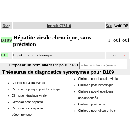
Diag
Intitulé CIM10
Sév.
Actif
DP
Hépatite virale chronique, sans
B189
1
oui
oui
précision
B18
Hépatite virale chronique
1
oui
non
Proposer un nom alternatif pour B189
Thésaurus de diagnostics synonymes pour B189
Cirrhose post-hépatite virale
Atteinte hépatique virale
Cirrhose post-hépatitique
Cirrhose hépatique post-hépatitique
Cirrhose post-hépatitique
Cirrhose hépatique virale
décompensée
Cirrhose post-hépatite
Cirrhose post-virale
Cirrhose post-hépatite
Cirrhose post-virale child c
décompensée