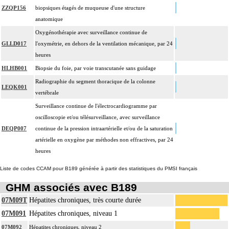
ZZQP156
biopsiques étagés de muqueuse d'une structure
anatomique
Oxygénothérapie avec surveillance continue de
GLLD017
l'oxymétrie, en dehors de la ventilation mécanique, par 24
heures
HLHB001
Biopsie du foie, par voie transcutanée sans guidage
Radiographie du segment thoracique de la colonne
LEQK001
vertébrale
Surveillance continue de l'électrocardiogramme par
oscilloscopie et/ou télésurveillance, avec surveillance
DEQP007
continue de la pression intraartérielle et/ou de la saturation
artérielle en oxygène par méthodes non effractives, par 24
heures
Liste de codes CCAM pour B189 générée à partir des statistiques du PMSI français
GHM associés avec B189
07M09T
Hépatites chroniques, très courte durée
07M091
Hépatites chroniques, niveau 1
07M092
Hépatites chroniques, niveau 2