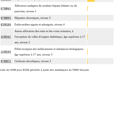
Affections malignes du système hépato-biliaire ou du
07M061
pancréas, niveau 1
07M093
Hépatites chroniques, niveau 3
05M184
Endocardites aiguës et subaiguës, niveau 4
Autres affections des reins et des voies urinaires, à
11M162
l'exception de celles d'origine diabétique, âge supérieur à 17
ans, niveau 2
Effets toxiques des médicaments et substances biologiques,
21M103
âge supérieur à 17 ans, niveau 3
07M072
Cirrhoses alcooliques, niveau 2
Liste de GHM pour B189 générée à partir des statistiques du PMSI français