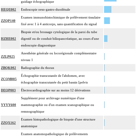
guidage échographique
HEQE002
Endoscopie oeso-gastro-duodénale
Examen immunohistochimique de prélèvement tissulaire
ZZQP140
fixé avec 1 à 4 anticorps, sans quantification du signal
Biopsie et/ou brossage cytologique de la paroi du tube
HZHE002
digestif ou de conduit biliopancréatique, au cours d'une
endoscopie diagnostique
Anesthésie générale ou locorégionale complémentaire
ZZLP025
niveau 1
ZBQK002
Radiographie du thorax
Échographie transcutanée de l'abdomen, avec
ZCQM005
échographie transcutanée du petit bassin [pelvis
DEQP003
Électrocardiographie sur au moins 12 dérivations
Supplément pour archivage numérique d'une
YYYY600
mammographie ou d'un examen scanographique ou
remnographique
Examen histopathologique de biopsie d'une structure
ZZQX162
anatomique
Examen anatomopathologique de prélèvements