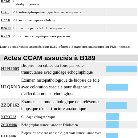
R74.0
1
déshydrogénase
I13.9
2
Cardionéphropathie hypertensive, sans précision
C22.0
2
Carcinome hépatocellulaire
B24.+9
1
Infection par le V.I.H., sans précision
K72.9
2
Insuffisance hépatique, sans précision
Liste de diagnostics associés pour B189 générée à partir des statistiques du PMSI français
Actes CCAM associés à B189
Biopsie non ciblée du foie, par voie
HLHJ003
transcutanée avec guidage échographique
Examen histopathologique de biopsie de foie
HLQX013
avec coloration spéciale pour diagnostic
d'affection non carcinologique
Examen anatomopathologique de prélèvement
ZZQP162
biopsique d'une structure anatomique
YYYY028
Guidage échographique
ZCQM008
Échographie transcutanée de l'abdomen
Biopsie du foie sur une cible, par voie transcutanée avec
HLHJ006