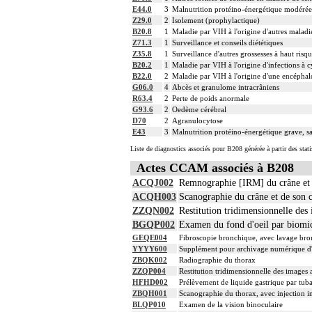
E44.0
3
Malnutrition protéino-énergétique modérée
Z29.0
2
Isolement (prophylactique)
B20.8
1
Maladie par VIH à l'origine d'autres maladies
Z71.3
1
Surveillance et conseils diététiques
Z35.8
1
Surveillance d'autres grossesses à haut risq
B20.2
1
Maladie par VIH à l'origine d'infections à 
B22.0
2
Maladie par VIH à l'origine d'une encéphal
G06.0
4
Abcès et granulome intracrâniens
R63.4
2
Perte de poids anormale
G93.6
2
Oedème cérébral
D70
2
Agranulocytose
E43
3
Malnutrition protéino-énergétique grave, sa
Liste de diagnostics associés pour B208 générée à partir des stat
Actes CCAM associés à B208
ACQJ002
Remnographie [IRM] du crâne et de
ACQH003
Scanographie du crâne et de son c
ZZQN002
Restitution tridimensionnelle de
BGQP002
Examen du fond d'oeil par biomic
GEQE004
Fibroscopie bronchique, avec lavage bron
YYYY600
Supplément pour archivage numérique 
ZBQK002
Radiographie du thorax
ZZQP004
Restitution tridimensionnelle des images
HFHD002
Prélèvement de liquide gastrique par tu
ZBQH001
Scanographie du thorax, avec injection in
BLQP010
Examen de la vision binoculaire