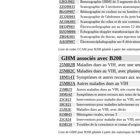
LHQJ002
Remnographie [IRM] de 3 segments de la c
ZZQH033
Scanographie de 3 territoires anatomiques
BGQP007
Rétinographie en couleur ou en lumière m
ZCQH001
Scanographie de l'abdomen et du petit bas
ACQK001
Scanographie du crâne et de son contenu, 
DEQP003
Électrocardiographie sur au moins 12 dér
DZQM006
Échographie-doppler transthoracique du c
ZBQK001
Scanographie du thorax, sans injection in
AAQP007
Électroencéphalographie sur 8 dérivation
Liste de codes CCAM pour B208 générée à partir des statistique
GHM associés avec B208
25M02B
Maladies dues au VIH, avec une seu
25M02C
Maladies dues au VIH, avec plusieur
18M14T
Symptômes et autres recours aux so
25M02A
Autres maladies dues au VIH
25M02T
Autres maladies dues au VIH, très courte du
18M14Z
Symptômes et autres recours aux soins de 
25C023
Interventions pour maladie due au VIH, ni
18C021
Interventions pour maladies infectieuses ou 
25Z02E
Maladies dues au VIH, avec décès
01M043
Méningites virales, niveau 3
25C024
Interventions pour maladie due au VIH, ni
01M134
Troubles de la conscience et comas d'origi
Liste de GHM pour B208 générée à partir des statistiques du PM