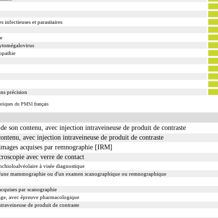
 infectieuses et parasitaires
ue
cytomégalovirus
opathie
ns précision
istiques du PMSI français
 son contenu, avec injection intraveineuse de produit de contraste
ontenu, avec injection intraveineuse de produit de contraste
s images acquises par remnographie [IRM]
roscopie avec verre de contact
chioloalvéolaire à visée diagnostique
d'une mammographie ou d'un examen scanographique ou remnographique
 acquises par scanographie
bage, avec épreuve pharmacologique
traveineuse de produit de contraste