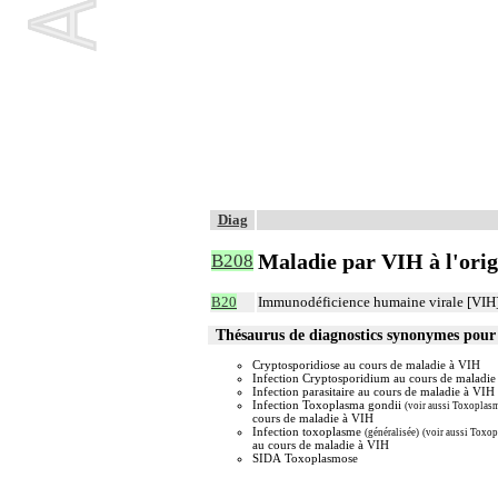
Diag
Maladie par VIH à l'origi
B208
B20
Immunodéficience humaine virale [VIH], à
Thésaurus de diagnostics synonymes pour
Cryptosporidiose au cours de maladie à VIH
Infection Cryptosporidium au cours de maladie
Infection parasitaire au cours de maladie à VIH
Infection Toxoplasma gondii
(voir aussi Toxoplas
cours de maladie à VIH
Infection toxoplasme
(généralisée)
(voir aussi Toxo
au cours de maladie à VIH
SIDA Toxoplasmose