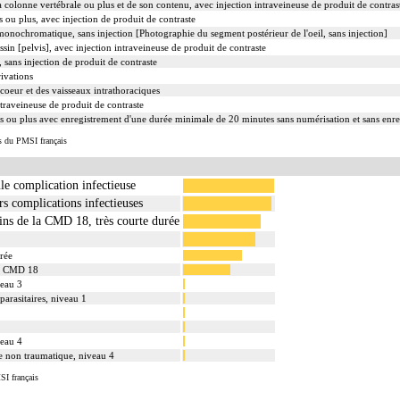
olonne vertébrale ou plus et de son contenu, avec injection intraveineuse de produit de contras
 ou plus, avec injection de produit de contraste
onochromatique, sans injection [Photographie du segment postérieur de l'oeil, sans injection]
sin [pelvis], avec injection intraveineuse de produit de contraste
sans injection de produit de contraste
ivations
oeur et des vaisseaux intrathoraciques
traveineuse de produit de contraste
s ou plus avec enregistrement d'une durée minimale de 20 minutes sans numérisation et sans enr
s du PMSI français
le complication infectieuse
s complications infectieuses
ins de la CMD 18, très courte durée
rée
la CMD 18
veau 3
parasitaires, niveau 1
veau 4
ne non traumatique, niveau 4
SI français