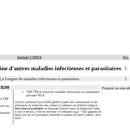
Intitulé CIM10
Sév.
ne d'autres maladies infectieuses et parasitaires
1
 l'origine de maladies infectieuses et parasitaires
1
 B208
Proposer un nom alt
VIH VIH
maladie infectieuse ou parasitaire
(à origine de)
précisée NCA
 à VIH
Liste de synonymes pour B208 générée à partir des contributions et des
statistiques de recherches des codeurs et codeuses sur AideAuCodage.fr.
au
mose)
Vous pouvez participer
en proposant d'autres noms de diagnostics (dans
la case ci-dessus), voire en envoyant vos thésaurus (
ici
) ! Vous gagnerez du
plasmose)
temps lors de vos prochaines recherches et aiderez les autres codeurs, alors
merci !