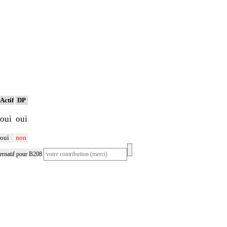
Actif
DP
oui
oui
oui
non
ernatif pour B208