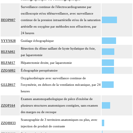
Surveillance continue de l'électrocardiogramme par
oscilloscopie et/ou télésurveillance, avec surveillance
DEQP007
continue de la pression intraartérielle et/ou de la saturation
artérielle en oxygène par méthodes non effractives, par
24 heures
YYYY028
Guidage échographique
Résection du dôme saillant de kyste hydatique du foie,
HLFA002
par laparotomie
HLFA017
Hépatectomie droite, par laparotomie
ZZQA002
Échographie peropératoire
Oxygénothérapie avec surveillance continue de
GLLD017
l'oxymétrie, en dehors de la ventilation mécanique, par 24
heures
Examen anatomopathologique de pièce d'exérèse de
ZZQP164
plusieurs structures anatomiques contigües, sans examen
des marges ou de recoupe
Scanographie de 3 territoires anatomiques ou plus, avec
ZZQH033
injection de produit de contraste