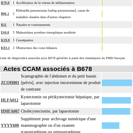
R70.0
1
Accélération de la vitesse de sédimentation
Klebsiella pneumoniae [subsp.pneumoniae], cause de
B96.1
2
maladies classées dans d'autres chapitres
R11
1
Nausées et vomissements
E44.0
3
Malnutrition protéino-énergétique modérée
K59.0
1
Constipation
K83.1
2
Obstruction des voies biliaires
Liste de diagnostics associés pour B678 générée à partir des statistiques du PMSI français
Actes CCAM associés à B678
Scanographie de l'abdomen et du petit bassin
ZCQH001
[pelvis], avec injection intraveineuse de produit
de contraste
Kystectomie ou périkystectomie hépatique, par
HLFA012
laparotomie
HMFA007
Cholécystectomie, par laparotomie
Supplément pour archivage numérique d'une
YYYY600
mammographie ou d'un examen
scanographique ou remnographique