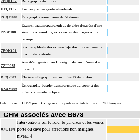
ZBQK002
Radiographie du thorax
HEQE002
Endoscopie oeso-gastro-duodénale
ZCQM008
Échographie transcutanée de l'abdomen
Examen anatomopathologique de pièce d'exérèse d'une
ZZQP188
structure anatomique, sans examen des marges ou de
recoupe
Scanographie du thorax, sans injection intraveineuse de
ZBQK001
produit de contraste
Anesthésie générale ou locorégionale complémentaire
ZZLP025
niveau 1
DEQP003
Électrocardiographie sur au moins 12 dérivations
Échographie-doppler transthoracique du coeur et des
DZQM006
vaisseaux intrathoraciques
Liste de codes CCAM pour B678 générée à partir des statistiques du PMSI français
GHM associés avec B678
Interventions sur le foie, le pancréas et les veines
07C104
porte ou cave pour affections non malignes,
niveau 4