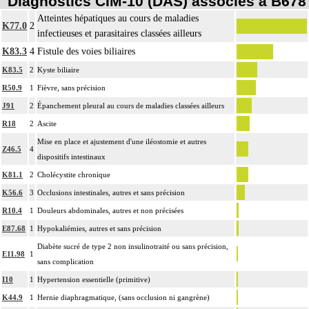
Diagnostics CIM-10 (DAS) associés à B678
Atteintes hépatiques au cours de maladies
K77.0
2
infectieuses et parasitaires classées ailleurs
K83.3
4
Fistule des voies biliaires
K83.5
2
Kyste biliaire
R50.9
1
Fièvre, sans précision
J91
2
Épanchement pleural au cours de maladies classées ailleurs
R18
2
Ascite
Mise en place et ajustement d'une iléostomie et autres
Z46.5
4
dispositifs intestinaux
K81.1
2
Cholécystite chronique
K56.6
3
Occlusions intestinales, autres et sans précision
R10.4
1
Douleurs abdominales, autres et non précisées
E87.68
1
Hypokaliémies, autres et sans précision
Diabète sucré de type 2 non insulinotraité ou sans précision,
E11.98
1
sans complication
I10
1
Hypertension essentielle (primitive)
K44.9
1
Hernie diaphragmatique, (sans occlusion ni gangrène)