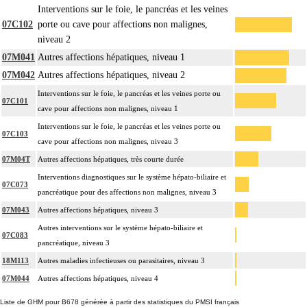
Interventions sur le foie, le pancréas et les veines
07C102
porte ou cave pour affections non malignes,
niveau 2
07M041
Autres affections hépatiques, niveau 1
07M042
Autres affections hépatiques, niveau 2
Interventions sur le foie, le pancréas et les veines porte ou
07C101
cave pour affections non malignes, niveau 1
Interventions sur le foie, le pancréas et les veines porte ou
07C103
cave pour affections non malignes, niveau 3
07M04T
Autres affections hépatiques, très courte durée
Interventions diagnostiques sur le système hépato-biliaire et
07C073
pancréatique pour des affections non malignes, niveau 3
07M043
Autres affections hépatiques, niveau 3
Autres interventions sur le système hépato-biliaire et
07C083
pancréatique, niveau 3
18M113
Autres maladies infectieuses ou parasitaires, niveau 3
07M044
Autres affections hépatiques, niveau 4
Liste de GHM pour B678 générée à partir des statistiques du PMSI français