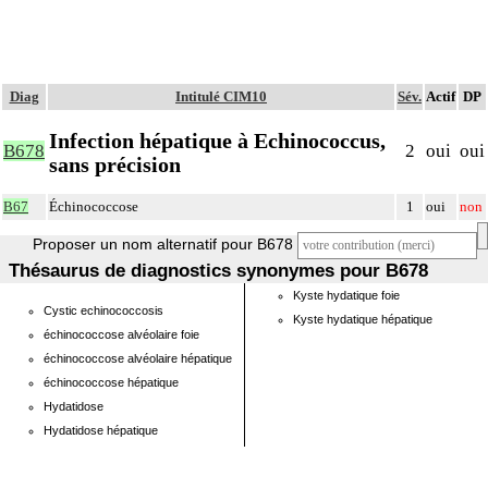
Diag
Intitulé CIM10
Sév.
Actif
DP
Infection hépatique à Echinococcus,
B678
2
oui
oui
sans précision
B67
Échinococcose
1
oui
non
Proposer un nom alternatif pour B678
Thésaurus de diagnostics synonymes pour B678
Kyste hydatique foie
Cystic echinococcosis
Kyste hydatique hépatique
échinococcose alvéolaire foie
échinococcose alvéolaire hépatique
échinococcose hépatique
Hydatidose
Hydatidose hépatique