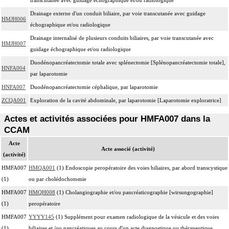
Drainage externe d'un conduit biliaire, par voie transcutanée avec guidage
HMJH006
échographique et/ou radiologique
Drainage internalisé de plusieurs conduits biliaires, par voie transcutanée avec
HMJH007
guidage échographique et/ou radiologique
Duodénopancréatectomie totale avec splénectomie [Splénopancréatectomie totale],
HNFA004
par laparotomie
HNFA007
Duodénopancréatectomie céphalique, par laparotomie
ZCQA001
Exploration de la cavité abdominale, par laparotomie [Laparotomie exploratrice]
Actes et activités associées pour HMFA007 dans la
CCAM
Acte
Acte associé (activité)
(activité)
HMFA007
HMQA001
(1) Endoscopie peropératoire des voies biliaires, par abord transcystique
(1)
ou par cholédochotomie
HMFA007
HMQH008
(1) Cholangiographie et/ou pancréaticographie [wirsungographie]
(1)
peropératoire
HMFA007
YYYY145
(1) Supplément pour examen radiologique de la vésicule et des voies
(1)
biliaires et /ou pancréatiques au cours d'un acte diagnostique ou thérapeutique