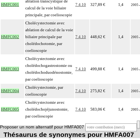
ablation transcystique de
HMFC001
7.4.10
327,89 €
1,4
2005
calcul de la voie biliaire
principale, par coelioscopie
Cholécystectomie avec
ablation de calcul de la voie
HMFC002
biliaire principale par
7.4.10
448,62 €
1,4
2005
cholédochotomie, par
coelioscopie
Cholécystectomie avec
cholédochogastrostomie ou
HMFC003
7.4.10
499,88 €
1,4
2005
cholédochoduodénostomie,
par coelioscopie
Cholécystectomie, par
HMFC004
7.4.10
275,82 €
1,4
2005
coelioscopie
Cholécystectomie avec
HMFC005
cholédochojéjunostomie,
7.4.10
583,06 €
1,4
2005
par coelioscopie
Proposer un nom alternatif pour HMFA007
Thésaurus de synonymes pour HMFA007