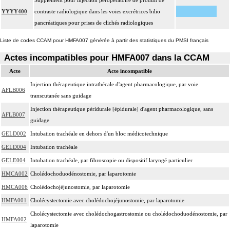
Supplément pour injection peropératoire de produit de
YYYY400
contraste radiologique dans les voies excrétrices bilio
pancréatiques pour prises de clichés radiologiques
Liste de codes CCAM pour HMFA007 générée à partir des statistiques du PMSI français
Actes incompatibles pour HMFA007 dans la CCAM
Acte
Acte incompatible
Injection thérapeutique intrathécale d'agent pharmacologique, par voie
AFLB006
transcutanée sans guidage
Injection thérapeutique péridurale [épidurale] d'agent pharmacologique, sans
AFLB007
guidage
GELD002
Intubation trachéale en dehors d'un bloc médicotechnique
GELD004
Intubation trachéale
GELE004
Intubation trachéale, par fibroscopie ou dispositif laryngé particulier
HMCA002
Cholédochoduodénostomie, par laparotomie
HMCA006
Cholédochojéjunostomie, par laparotomie
HMFA001
Cholécystectomie avec cholédochojéjunostomie, par laparotomie
Cholécystectomie avec cholédochogastrostomie ou cholédochoduodénostomie, par
HMFA002
laparotomie