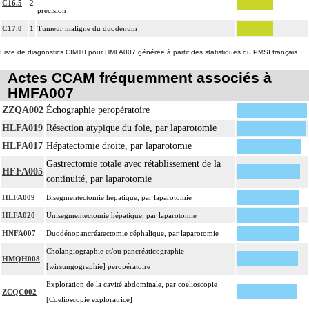
C16.5
2
précision
C17.0
1
Tumeur maligne du duodénum
Liste de diagnostics CIM10 pour HMFA007 générée à partir des statistiques du PMSI français
Actes CCAM fréquemment associés à
HMFA007
ZZQA002
Échographie peropératoire
HLFA019
Résection atypique du foie, par laparotomie
HLFA017
Hépatectomie droite, par laparotomie
Gastrectomie totale avec rétablissement de la
HFFA005
continuité, par laparotomie
HLFA009
Bisegmentectomie hépatique, par laparotomie
HLFA020
Unisegmentectomie hépatique, par laparotomie
HNFA007
Duodénopancréatectomie céphalique, par laparotomie
Cholangiographie et/ou pancréaticographie
HMQH008
[wirsungographie] peropératoire
Exploration de la cavité abdominale, par coelioscopie
ZCQC002
[Coelioscopie exploratrice]