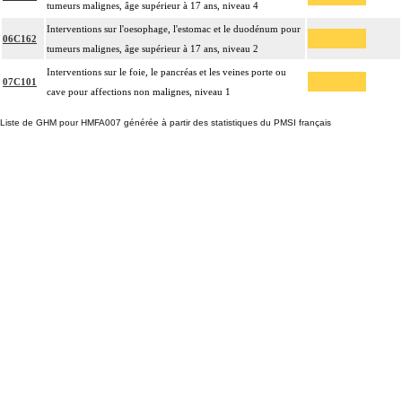
tumeurs malignes, âge supérieur à 17 ans, niveau 4
Interventions sur l'oesophage, l'estomac et le duodénum pour
06C162
tumeurs malignes, âge supérieur à 17 ans, niveau 2
Interventions sur le foie, le pancréas et les veines porte ou
07C101
cave pour affections non malignes, niveau 1
Liste de GHM pour HMFA007 générée à partir des statistiques du PMSI français