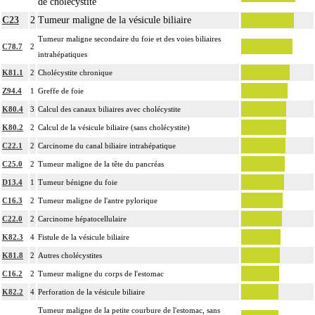
de cholécystite
C23
2
Tumeur maligne de la vésicule biliaire
Tumeur maligne secondaire du foie et des voies biliaires
C78.7
2
intrahépatiques
K81.1
2
Cholécystite chronique
Z94.4
1
Greffe de foie
K80.4
3
Calcul des canaux biliaires avec cholécystite
K80.2
2
Calcul de la vésicule biliaire (sans cholécystite)
C22.1
2
Carcinome du canal biliaire intrahépatique
C25.0
2
Tumeur maligne de la tête du pancréas
D13.4
1
Tumeur bénigne du foie
C16.3
2
Tumeur maligne de l'antre pylorique
C22.0
2
Carcinome hépatocellulaire
K82.3
4
Fistule de la vésicule biliaire
K81.8
2
Autres cholécystites
C16.2
2
Tumeur maligne du corps de l'estomac
K82.2
4
Perforation de la vésicule biliaire
Tumeur maligne de la petite courbure de l'estomac, sans