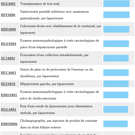
HLEA001
Transplantation de foie total
Gastrectomie partielle inférieure avec anastomose
HFFA006
gastrojéjunale, par laparotomie
Colectomie droite avec rétablissement de la continuité, par
HHFA009
laparotomi
Examen anatomopathologique à visée carcinologique de
HLQX004
pièce d'une hépatectomie partielle
Évacuation d'une collection intraabdominale, par
ZCJA002
laparotomie
Suture de plaie ou de perforation de l'estomac ou du
HFCA003
duodénum, par laparotomie
HLFA018
Hépatectomie gauche, par laparotomie
Examen anatomopathologique à visée carcinologique de
HMQX005
pièce de cholécystectomie
Pose d'une sonde de jéjunostomie pour alimentation
HGLA001
entérale, par laparotomie
Cholangiographie, par injection de produit de contraste
HMQH006
dans un drain biliaire externe