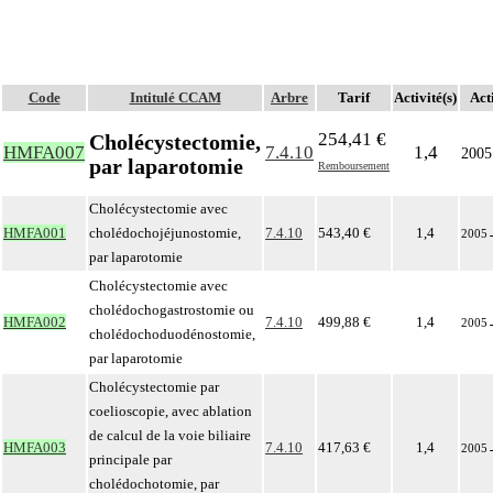
Code
Intitulé CCAM
Arbre
Tarif
Activité(s)
Act
254,41 €
Cholécystectomie,
HMFA007
7.4.10
1,4
2005
par laparotomie
Remboursement
Cholécystectomie avec
HMFA001
cholédochojéjunostomie,
7.4.10
543,40 €
1,4
2005
par laparotomie
Cholécystectomie avec
cholédochogastrostomie ou
HMFA002
7.4.10
499,88 €
1,4
2005
cholédochoduodénostomie,
par laparotomie
Cholécystectomie par
coelioscopie, avec ablation
de calcul de la voie biliaire
HMFA003
7.4.10
417,63 €
1,4
2005
principale par
cholédochotomie, par