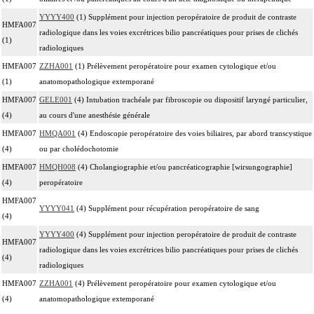
YYYY400
(1) Supplément pour injection peropératoire de produit de contraste
HMFA007
radiologique dans les voies excrétrices bilio pancréatiques pour prises de clichés
(1)
radiologiques
HMFA007
ZZHA001
(1) Prélèvement peropératoire pour examen cytologique et/ou
(1)
anatomopathologique extemporané
HMFA007
GELE001
(4) Intubation trachéale par fibroscopie ou dispositif laryngé particulier,
(4)
au cours d'une anesthésie générale
HMFA007
HMQA001
(4) Endoscopie peropératoire des voies biliaires, par abord transcystique
(4)
ou par cholédochotomie
HMFA007
HMQH008
(4) Cholangiographie et/ou pancréaticographie [wirsungographie]
(4)
peropératoire
HMFA007
YYYY041
(4) Supplément pour récupération peropératoire de sang
(4)
YYYY400
(4) Supplément pour injection peropératoire de produit de contraste
HMFA007
radiologique dans les voies excrétrices bilio pancréatiques pour prises de clichés
(4)
radiologiques
HMFA007
ZZHA001
(4) Prélèvement peropératoire pour examen cytologique et/ou
(4)
anatomopathologique extemporané