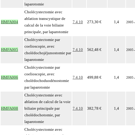
laparotomie
Cholécystectomie avec
ablation transcystique de
HMFA004
7.4.10
273,30 €
1,4
2005
calcul de la voie biliaire
principale, par laparotomie
Cholécystectomie par
coelioscopie, avec
HMFA005
7.4.10
562,48 €
1,4
2005
cholédochojéjunostomie par
laparotomie
Cholécystectomie par
coelioscopie, avec
HMFA006
7.4.10
499,88 €
1,4
2005
cholédochoduodénostomie
par laparotomie
Cholécystectomie avec
ablation de calcul de la voie
HMFA008
biliaire principale par
7.4.10
382,78 €
1,4
2005
cholédochotomie, par
laparotomie
Cholécystectomie avec