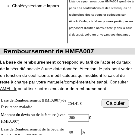
Liste de synonymes pour HMFA007 générée à
Cholécystectomie laparo
partir des contributions et des statistiques de
recherches des codeurs et codeuses sur
AideAuCodage.fr.
Vous pouvez participer
en
proposant d'autres noms d'acte (dans la case
ci-dessus), voire en envoyant vos thésaurus
Remboursement de HMFA007
La
base de remboursement
correspond au tarif de l'acte et du taux
de la sécurité sociale à une date donnée. Attention, le prix peut varier
en fonction de coefficients modificateurs qui modifient le calcul du
reste à charge par votre mutuelle/complémentaire santé.
Consulter
AMELI.fr
ou utiliser notre simulateur de remboursement :
Base de Remboursement (HMFA007) de
Calculer
254.41 €
l'assurance maladie
Montant du devis ou de la facture (avec
€
HMFA007)
Base de Remboursement de la Sécurité
%