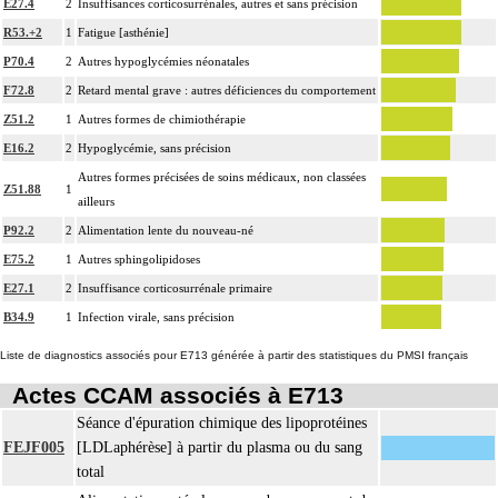
E27.4
2
Insuffisances corticosurrénales, autres et sans précision
R53.+2
1
Fatigue [asthénie]
P70.4
2
Autres hypoglycémies néonatales
F72.8
2
Retard mental grave : autres déficiences du comportement
Z51.2
1
Autres formes de chimiothérapie
E16.2
2
Hypoglycémie, sans précision
Autres formes précisées de soins médicaux, non classées
Z51.88
1
ailleurs
P92.2
2
Alimentation lente du nouveau-né
E75.2
1
Autres sphingolipidoses
E27.1
2
Insuffisance corticosurrénale primaire
B34.9
1
Infection virale, sans précision
Liste de diagnostics associés pour E713 générée à partir des statistiques du PMSI français
Actes CCAM associés à E713
Séance d'épuration chimique des lipoprotéines
FEJF005
[LDLaphérèse] à partir du plasma ou du sang
total