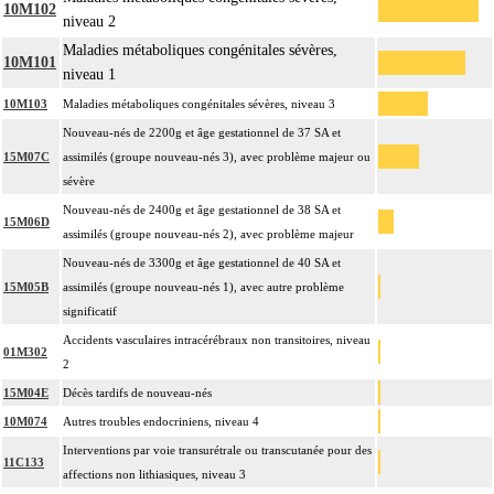
10M102
niveau 2
Maladies métaboliques congénitales sévères,
10M101
niveau 1
10M103
Maladies métaboliques congénitales sévères, niveau 3
Nouveau-nés de 2200g et âge gestationnel de 37 SA et
15M07C
assimilés (groupe nouveau-nés 3), avec problème majeur ou
sévère
Nouveau-nés de 2400g et âge gestationnel de 38 SA et
15M06D
assimilés (groupe nouveau-nés 2), avec problème majeur
Nouveau-nés de 3300g et âge gestationnel de 40 SA et
15M05B
assimilés (groupe nouveau-nés 1), avec autre problème
significatif
Accidents vasculaires intracérébraux non transitoires, niveau
01M302
2
15M04E
Décès tardifs de nouveau-nés
10M074
Autres troubles endocriniens, niveau 4
Interventions par voie transurétrale ou transcutanée pour des
11C133
affections non lithiasiques, niveau 3