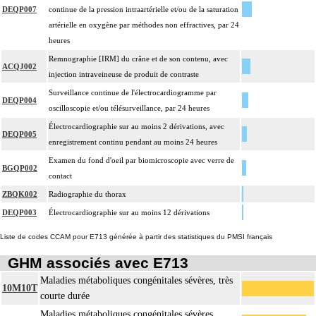
DEQP007
continue de la pression intraartérielle et/ou de la saturation
artérielle en oxygène par méthodes non effractives, par 24
heures
Remnographie [IRM] du crâne et de son contenu, avec
ACQJ002
injection intraveineuse de produit de contraste
Surveillance continue de l'électrocardiogramme par
DEQP004
oscilloscopie et/ou télésurveillance, par 24 heures
Électrocardiographie sur au moins 2 dérivations, avec
DEQP005
enregistrement continu pendant au moins 24 heures
Examen du fond d'oeil par biomicroscopie avec verre de
BGQP002
contact
ZBQK002
Radiographie du thorax
DEQP003
Électrocardiographie sur au moins 12 dérivations
Liste de codes CCAM pour E713 générée à partir des statistiques du PMSI français
GHM associés avec E713
Maladies métaboliques congénitales sévères, très
10M10T
courte durée
Maladies métaboliques congénitales sévères,