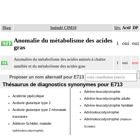
Diag
Intitulé CIM10
Sév.
Actif
DP
Anomalie du métabolisme des acides
E713
1
oui
oui
gras
Anomalies du métabolisme des acides aminés à chaîne
E71
1
oui
non
ramifiée et du métabolisme des acides gras
Proposer un nom alternatif pour E713
Thésaurus de diagnostics synonymes pour E713
Adréno-leucodystrophie
Acidémie pipécolique
Adréno-leucodystrophie adulte
Acidurie glutarique type 2
Adréno-leucodystrophie familiale
Acidurie glutarique type 2 néonatale
Adrénoleucodystrophie
transitoire
Adrénoleucodystrophie
(Addison-
Addison-Schilder, maladie
Schilder)
(adrénoleucodystrophie)