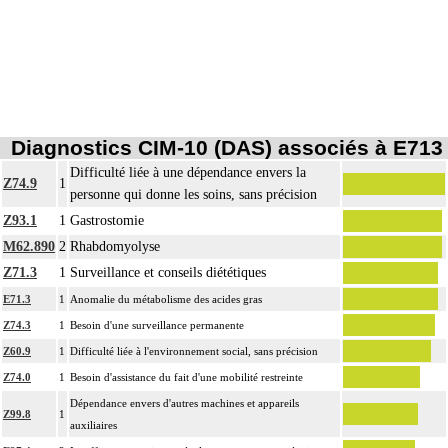
Diagnostics CIM-10 (DAS) associés à E713
Difficulté liée à une dépendance envers la
Z74.9
1
personne qui donne les soins, sans précision
Z93.1
1
Gastrostomie
M62.890
2
Rhabdomyolyse
Z71.3
1
Surveillance et conseils diététiques
E71.3
1
Anomalie du métabolisme des acides gras
Z74.3
1
Besoin d'une surveillance permanente
Z60.9
1
Difficulté liée à l'environnement social, sans précision
Z74.0
1
Besoin d'assistance du fait d'une mobilité restreinte
Dépendance envers d'autres machines et appareils
Z99.8
1
auxiliaires