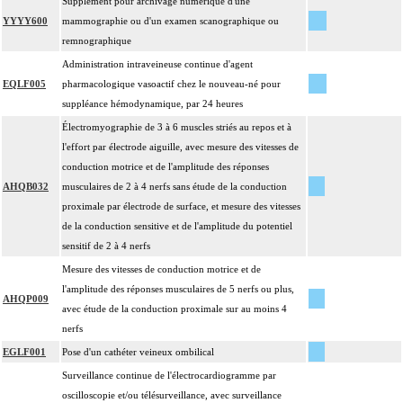
Supplément pour archivage numérique d'une
YYYY600
mammographie ou d'un examen scanographique ou
remnographique
Administration intraveineuse continue d'agent
EQLF005
pharmacologique vasoactif chez le nouveau-né pour
suppléance hémodynamique, par 24 heures
Électromyographie de 3 à 6 muscles striés au repos et à
l'effort par électrode aiguille, avec mesure des vitesses de
conduction motrice et de l'amplitude des réponses
AHQB032
musculaires de 2 à 4 nerfs sans étude de la conduction
proximale par électrode de surface, et mesure des vitesses
de la conduction sensitive et de l'amplitude du potentiel
sensitif de 2 à 4 nerfs
Mesure des vitesses de conduction motrice et de
l'amplitude des réponses musculaires de 5 nerfs ou plus,
AHQP009
avec étude de la conduction proximale sur au moins 4
nerfs
EGLF001
Pose d'un cathéter veineux ombilical
Surveillance continue de l'électrocardiogramme par
oscilloscopie et/ou télésurveillance, avec surveillance