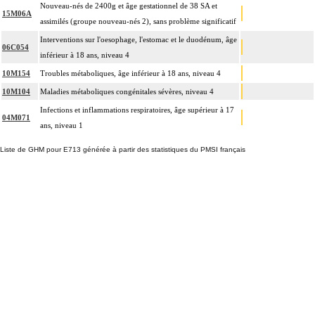
Nouveau-nés de 2400g et âge gestationnel de 38 SA et
15M06A
assimilés (groupe nouveau-nés 2), sans problème significatif
Interventions sur l'oesophage, l'estomac et le duodénum, âge
06C054
inférieur à 18 ans, niveau 4
10M154
Troubles métaboliques, âge inférieur à 18 ans, niveau 4
10M104
Maladies métaboliques congénitales sévères, niveau 4
Infections et inflammations respiratoires, âge supérieur à 17
04M071
ans, niveau 1
Liste de GHM pour E713 générée à partir des statistiques du PMSI français