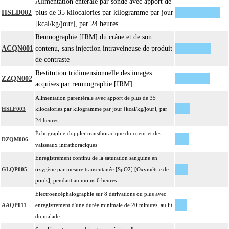
Alimentation entérale par sonde avec apport de
HSLD002
plus de 35 kilocalories par kilogramme par jour
[kcal/kg/jour], par 24 heures
Remnographie [IRM] du crâne et de son
ACQN001
contenu, sans injection intraveineuse de produit
de contraste
Restitution tridimensionnelle des images
ZZQN002
acquises par remnographie [IRM]
Alimentation parentérale avec apport de plus de 35
HSLF003
kilocalories par kilogramme par jour [kcal/kg/jour], par
24 heures
Échographie-doppler transthoracique du coeur et des
DZQM006
vaisseaux intrathoraciques
Enregistrement continu de la saturation sanguine en
GLQP005
oxygène par mesure transcutanée [SpO2] [Oxymétrie de
pouls], pendant au moins 6 heures
Electroencéphalographie sur 8 dérivations ou plus avec
AAQP011
enregistrement d'une durée minimale de 20 minutes, au lit
du malade