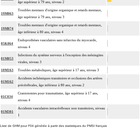
âge supérieur à 79 ans, niveau 2
Troubles mentaux d'origine organique et retards mentaux,
19M063
âge supérieur à 79 ans, niveau 3
Troubles mentaux d'origine organique et retards mentaux,
19M074
âge inférieur à 80 ans, niveau 4
Endoprothèses vasculaires sans infarctus du myocarde,
05K064
niveau 4
Infections du système nerveux à l'exception des méningites
01M053
virales, niveau 3
10M163
Troubles métaboliques, âge supérieur à 17 ans, niveau 3
Accidents ischémiques transitoires et occlusions des artères
01M162
précérébrales, âge inférieur à 80 ans, niveau 2
Craniotomies pour traumatisme, âge supérieur à 17 ans,
01C034
niveau 4
Accidents vasculaires intracérébraux non transitoires, niveau
01M301
1
Liste de GHM pour F04 générée à partir des statistiques du PMSI français