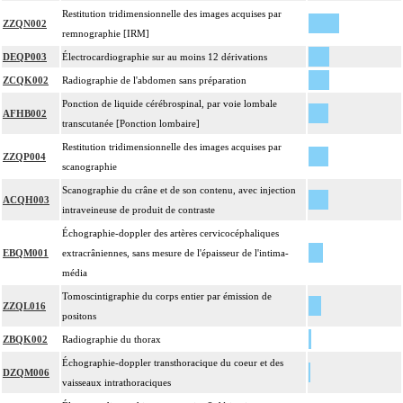
Restitution tridimensionnelle des images acquises par
ZZQN002
remnographie [IRM]
DEQP003
Électrocardiographie sur au moins 12 dérivations
ZCQK002
Radiographie de l'abdomen sans préparation
Ponction de liquide cérébrospinal, par voie lombale
AFHB002
transcutanée [Ponction lombaire]
Restitution tridimensionnelle des images acquises par
ZZQP004
scanographie
Scanographie du crâne et de son contenu, avec injection
ACQH003
intraveineuse de produit de contraste
Échographie-doppler des artères cervicocéphaliques
EBQM001
extracrâniennes, sans mesure de l'épaisseur de l'intima-
média
Tomoscintigraphie du corps entier par émission de
ZZQL016
positons
ZBQK002
Radiographie du thorax
Échographie-doppler transthoracique du coeur et des
DZQM006
vaisseaux intrathoraciques