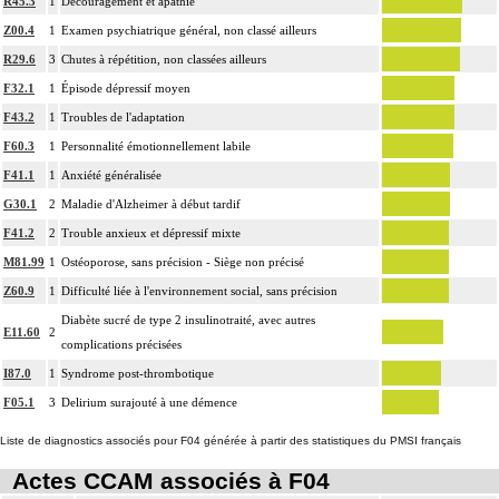
R45.3
1
Découragement et apathie
Z00.4
1
Examen psychiatrique général, non classé ailleurs
R29.6
3
Chutes à répétition, non classées ailleurs
F32.1
1
Épisode dépressif moyen
F43.2
1
Troubles de l'adaptation
F60.3
1
Personnalité émotionnellement labile
F41.1
1
Anxiété généralisée
G30.1
2
Maladie d'Alzheimer à début tardif
F41.2
2
Trouble anxieux et dépressif mixte
M81.99
1
Ostéoporose, sans précision - Siège non précisé
Z60.9
1
Difficulté liée à l'environnement social, sans précision
Diabète sucré de type 2 insulinotraité, avec autres
E11.60
2
complications précisées
I87.0
1
Syndrome post-thrombotique
F05.1
3
Delirium surajouté à une démence
Liste de diagnostics associés pour F04 générée à partir des statistiques du PMSI français
Actes CCAM associés à F04