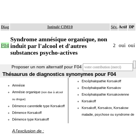
Diag
Intitulé CIM10
Sév.
Actif
DP
Syndrome amnésique organique, non
induit par l'alcool et d'autres
F04
2
oui
oui
substances psycho-actives
Proposer un nom alternatif pour F04
Thésaurus de diagnostics synonymes pour F04
Encéphalopathie Korsakoff
Amnésie
Encéphalopathie Korsakov
Amnésie organique
(non due à alcool
Encéphalopathie Korsakovienne
ou drogue)
Korsakoff
Démence carentielle type Korsakoff
Korsakoff, Korsakov, Korsakow
Démence Korsakoff
maladie, psychose ou syndrome de
Démence type Korsakoff
A l'exclusion de :