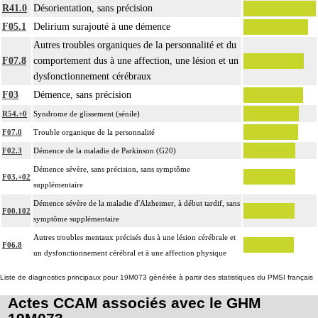
R41.0
Désorientation, sans précision
F05.1
Delirium surajouté à une démence
Autres troubles organiques de la personnalité et du
F07.8
comportement dus à une affection, une lésion et un
dysfonctionnement cérébraux
F03
Démence, sans précision
R54.+0
Syndrome de glissement (sénile)
F07.0
Trouble organique de la personnalité
F02.3
Démence de la maladie de Parkinson (G20)
Démence sévère, sans précision, sans symptôme
F03.+02
supplémentaire
Démence sévère de la maladie d'Alzheimer, à début tardif, sans
F00.102
symptôme supplémentaire
Autres troubles mentaux précisés dus à une lésion cérébrale et
F06.8
un dysfonctionnement cérébral et à une affection physique
Liste de diagnostics principaux pour 19M073 générée à partir des statistiques du PMSI français
Actes CCAM associés avec le GHM