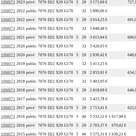
19M073
2023
privé
7076
D22
X20
G170
5
29
3 171,69 €
727,
19M073
2022
public
7076
D22
X20
G170
32
5 890,06 €
19M073
2022
privé
7076
D22
X20
G170
5
29
3 014,25 €
691,
19M073
2021
public
7076
D22
X20
G170
32
5 848,48 €
19M073
2021
privé
7076
D22
X20
G170
5
29
3 013,94 €
690,
19M073
2020
public
7076
D22
X20
G170
32
5 426,05 €
19M073
2020
privé
7076
D22
X20
G170
5
29
2 830,42 €
648,
19M073
2019
public
7076
D22
X20
G170
32
5 413,25 €
19M073
2019
privé
7076
D22
X20
G170
5
29
2 855,91 €
654,
19M073
2018
public
7076
D22
X20
G170
32
5 403,95 €
19M073
2018
privé
7076
D22
X20
G170
5
29
2 818,69 €
646,
19M073
2017
public
7076
D22
X20
G170
32
5 425,78 €
19M073
2017
privé
7076
D22
X20
G170
5
29
2 713,41 €
622,
19M073
2016
public
7076
D22
X20
G170
5
40
5 533,52 €
1 617,99 €
19M073
2016
privé
7076
D22
X20
G170
5
29
2 703,37 €
670,02 €
19M073
2015
public
7076
D22
X20
G170
5
40
5 575,31 €
1 630,21 €