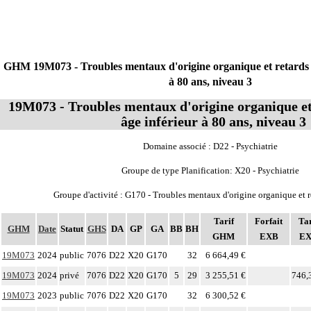
GHM 19M073 - Troubles mentaux d'origine organique et retards 
à 80 ans, niveau 3
19M073 - Troubles mentaux d'origine organique e
âge inférieur à 80 ans, niveau 3
Domaine associé : D22 - Psychiatrie
Groupe de type Planification: X20 - Psychiatrie
Groupe d'activité : G170 - Troubles mentaux d'origine organique et 
Tarif
Forfait
Tar
GHM
Date
Statut
GHS
DA
GP
GA
BB
BH
GHM
EXB
E
19M073
2024
public
7076
D22
X20
G170
32
6 664,49 €
19M073
2024
privé
7076
D22
X20
G170
5
29
3 255,51 €
746,
19M073
2023
public
7076
D22
X20
G170
32
6 300,52 €