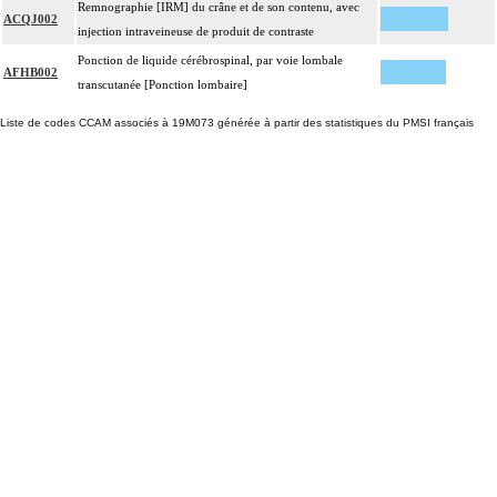
Remnographie [IRM] du crâne et de son contenu, avec
ACQJ002
injection intraveineuse de produit de contraste
Ponction de liquide cérébrospinal, par voie lombale
AFHB002
transcutanée [Ponction lombaire]
Liste de codes CCAM associés à 19M073 générée à partir des statistiques du PMSI français