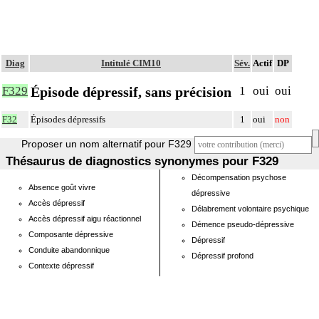
Diag
Intitulé CIM10
Sév.
Actif
DP
Épisode dépressif, sans précision
F329
1
oui
oui
F32
Épisodes dépressifs
1
oui
non
Proposer un nom alternatif pour F329
Thésaurus de diagnostics synonymes pour F329
Décompensation psychose
Absence goût vivre
dépressive
Accès dépressif
Délabrement volontaire psychique
Accès dépressif aigu réactionnel
Démence pseudo-dépressive
Composante dépressive
Dépressif
Conduite abandonnique
Dépressif profond
Contexte dépressif