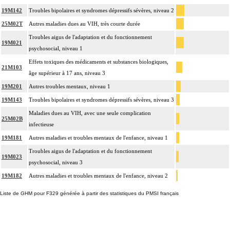
19M142
Troubles bipolaires et syndromes dépressifs sévères, niveau 2
25M02T
Autres maladies dues au VIH, très courte durée
Troubles aigus de l'adaptation et du fonctionnement
19M021
psychosocial, niveau 1
Effets toxiques des médicaments et substances biologiques,
21M103
âge supérieur à 17 ans, niveau 3
19M201
Autres troubles mentaux, niveau 1
19M143
Troubles bipolaires et syndromes dépressifs sévères, niveau 3
Maladies dues au VIH, avec une seule complication
25M02B
infectieuse
19M181
Autres maladies et troubles mentaux de l'enfance, niveau 1
Troubles aigus de l'adaptation et du fonctionnement
19M023
psychosocial, niveau 3
19M182
Autres maladies et troubles mentaux de l'enfance, niveau 2
Liste de GHM pour F329 générée à partir des statistiques du PMSI français