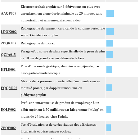
Électroencéphalographie sur 8 dérivations ou plus avec
AAQP007
enregistrement d'une durée minimale de 20 minutes sans
numérisation et sans enregistrement vidéo
Radiographie du segment cervical de la colonne vertébrale
LDQK002
selon 3 incidences ou plus
ZBQK002
Radiographie du thorax
Parage et/ou suture de plaie superficielle de la peau de plus
QZJA015
de 10 cm de grand axe, en dehors de la face
Pose d'une sonde gastrique, duodénale ou jéjunale, par
HFLE001
oeso-gastro-duodénoscopie
Mesure de la pression intraartérielle d'un membre en au
EQQM006
moins 3 points, par doppler transcutané ou
pléthysmographie
Perfusion intraveineuse de produit de remplissage à un
EQLF002
débit supérieur à 50 millilitres par kilogramme [ml/kg] en
moins de 24 heures, chez l'adulte
Test d'évaluation et de catégorisation des déficiences,
ZFQP002
incapacités et désavantages sociaux