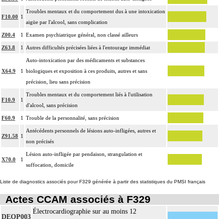
Troubles mentaux et du comportement dus à une intoxication
F10.00
1
aigüe par l'alcool, sans complication
Z00.4
1
Examen psychiatrique général, non classé ailleurs
Z63.8
1
Autres difficultés précisées liées à l'entourage immédiat
Auto-intoxication par des médicaments et substances
X64.9
1
biologiques et exposition à ces produits, autres et sans
précision, lieu sans précision
Troubles mentaux et du comportement liés à l'utilisation
F10.9
1
d'alcool, sans précision
F60.9
1
Trouble de la personnalité, sans précision
Antécédents personnels de lésions auto-infligées, autres et
Z91.58
1
non précisés
Lésion auto-infligée par pendaison, strangulation et
X70.0
1
suffocation, domicile
Liste de diagnostics associés pour F329 générée à partir des statistiques du PMSI français
Actes CCAM associés à F329
Électrocardiographie sur au moins 12
DEQP003