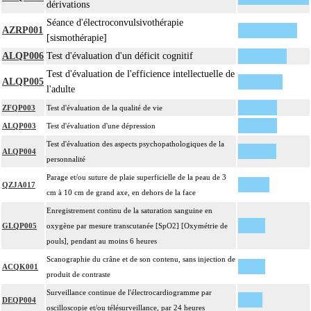
dérivations
Séance d'électroconvulsivothérapie
AZRP001
[sismothérapie]
ALQP006
Test d'évaluation d'un déficit cognitif
Test d'évaluation de l'efficience intellectuelle de
ALQP005
l'adulte
ZFQP003
Test d'évaluation de la qualité de vie
ALQP003
Test d'évaluation d'une dépression
Test d'évaluation des aspects psychopathologiques de la
ALQP004
personnalité
Parage et/ou suture de plaie superficielle de la peau de 3
QZJA017
cm à 10 cm de grand axe, en dehors de la face
Enregistrement continu de la saturation sanguine en
GLQP005
oxygène par mesure transcutanée [SpO2] [Oxymétrie de
pouls], pendant au moins 6 heures
Scanographie du crâne et de son contenu, sans injection de
ACQK001
produit de contraste
Surveillance continue de l'électrocardiogramme par
DEQP004
oscilloscopie et/ou télésurveillance, par 24 heures