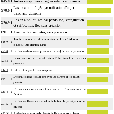
R45.8
1
Autres symptômes et signes relatifs à l'humeur
Lésion auto-infligée par utilisation d'objet
X78.0
1
tranchant, domicile
Lésion auto-infligée par pendaison, strangulation
X70.9
1
et suffocation, lieu sans précision
F91.9
1
Trouble des conduites, sans précision
Troubles mentaux et du comportement liés à l'utilisation
F10.0
1
d'alcool : intoxication aiguë
Z63.0
1
Difficultés dans les rapports avec le conjoint ou le partenaire
Lésion auto-infligée par utilisation d'objet tranchant, lieu sans
X78.9
1
précision
T42.4
1
Intoxication par benzodiazépines
Difficultés dans les rapports avec les parents et les beaux-
Z63.1
1
parents
Difficultés liées à la disparition et au décès d'un membre de la
Z63.4
1
famille
Difficultés liées à la dislocation de la famille par séparation et
Z63.5
1
divorce
Z91.50
1
Antécédents personnels récents de lésions auto-infligées