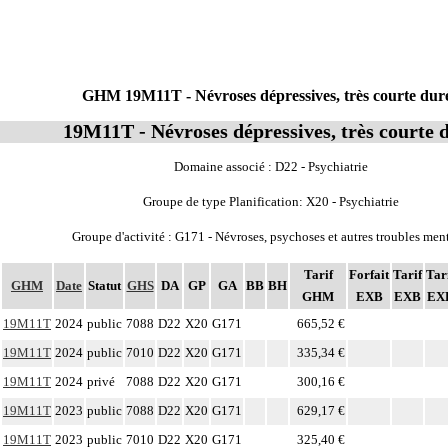
GHM 19M11T - Névroses dépressives, très courte dur
19M11T - Névroses dépressives, très courte 
Domaine associé : D22 - Psychiatrie
Groupe de type Planification: X20 - Psychiatrie
Groupe d'activité : G171 - Névroses, psychoses et autres troubles men
Tarif
Forfait
Tarif
Tar
GHM
Date
Statut
GHS
DA
GP
GA
BB
BH
GHM
EXB
EXB
EX
19M11T
2024
public
7088
D22
X20
G171
665,52 €
19M11T
2024
public
7010
D22
X20
G171
335,34 €
19M11T
2024
privé
7088
D22
X20
G171
300,16 €
19M11T
2023
public
7088
D22
X20
G171
629,17 €
19M11T
2023
public
7010
D22
X20
G171
325,40 €