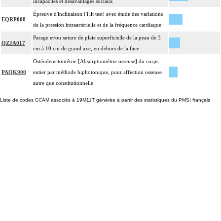
incapacités et désavantages sociaux
Épreuve d'inclinaison [Tilt test] avec étude des variations
EQRP008
de la pression intraartérielle et de la fréquence cardiaque
Parage et/ou suture de plaie superficielle de la peau de 3
QZJA017
cm à 10 cm de grand axe, en dehors de la face
Ostéodensitométrie [Absorptiométrie osseuse] du corps
PAQK900
entier par méthode biphotonique, pour affection osseuse
autre que constitutionnelle
Liste de codes CCAM associés à 19M11T générée à partir des statistiques du PMSI français