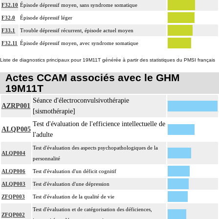
F32.10
Épisode dépressif moyen, sans syndrome somatique
F32.0
Épisode dépressif léger
F33.1
Trouble dépressif récurrent, épisode actuel moyen
F32.11
Épisode dépressif moyen, avec syndrome somatique
Liste de diagnostics principaux pour 19M11T générée à partir des statistiques du PMSI français
Actes CCAM associés avec le GHM
19M11T
Séance d'électroconvulsivothérapie
AZRP001
[sismothérapie]
Test d'évaluation de l'efficience intellectuelle de
ALQP005
l'adulte
Test d'évaluation des aspects psychopathologiques de la
ALQP004
personnalité
ALQP006
Test d'évaluation d'un déficit cognitif
ALQP003
Test d'évaluation d'une dépression
ZFQP003
Test d'évaluation de la qualité de vie
Test d'évaluation et de catégorisation des déficiences,
ZFQP002