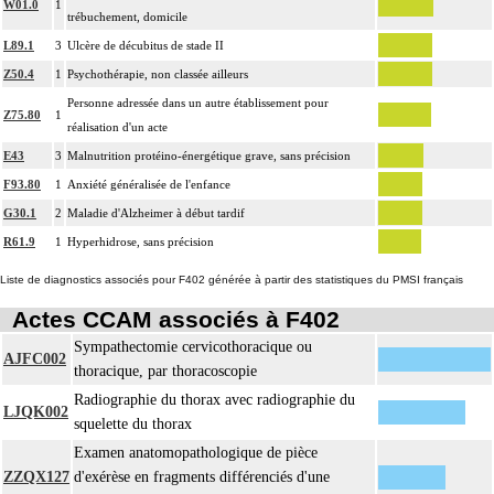
W01.0
1
trébuchement, domicile
L89.1
3
Ulcère de décubitus de stade II
Z50.4
1
Psychothérapie, non classée ailleurs
Personne adressée dans un autre établissement pour
Z75.80
1
réalisation d'un acte
E43
3
Malnutrition protéino-énergétique grave, sans précision
F93.80
1
Anxiété généralisée de l'enfance
G30.1
2
Maladie d'Alzheimer à début tardif
R61.9
1
Hyperhidrose, sans précision
Liste de diagnostics associés pour F402 générée à partir des statistiques du PMSI français
Actes CCAM associés à F402
Sympathectomie cervicothoracique ou
AJFC002
thoracique, par thoracoscopie
Radiographie du thorax avec radiographie du
LJQK002
squelette du thorax
Examen anatomopathologique de pièce
ZZQX127
d'exérèse en fragments différenciés d'une