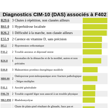
Diagnostics CIM-10 (DAS) associés à F402
R29.6
3
Chutes à répétition, non classées ailleurs
R61.0
1
Hyperhidrose localisée
R26.2
1
Difficulté à la marche, non classée ailleurs
E55.9
2
Carence en vitamine D, sans précision
I95.1
2
Hypotension orthostatique
F41.2
2
Trouble anxieux et dépressif mixte
Anomalies de la démarche et de la motilité, autres et non
R26.8
1
précisées
E44.0
3
Malnutrition protéino-énergétique modérée
Ostéoporose post-ménopausique avec fracture pathologique
M80.00
2
- Sièges multiples
F41.1
1
Anxiété généralisée
F06.70
2
Trouble cognitif léger non associé à un trouble physique
M62.890
2
Rhabdomyolyse
Chute de plain-pied résultant de glissade, faux pas et