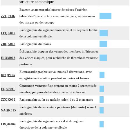
structure anatomique
Examen anatomopathologique de pièces d'exérèse
ZZQP136
bilatérale d'une structure anatomique paire, sans examen
des marges ou de recoupe
Radiographie du segment thoracique et du segment lombal
LEQK002
de la colonne vertébrale
ZBQK002
Radiographie du thorax
Échographie-doppler des veines des membres inférieurs et
EJQM003
des veines iliaques, pour recherche de thrombose veineuse
profonde
Électrocardiographie sur au moins 2 dérivations, avec
DEQP005
enregistrement continu pendant au moins 24 heures
Contention veineuse fixe prenant au moins 2 segments de
EQBP001
membre, par pose de bande collante ou cohésive
ZZQK002
Radiographie au lit du malade, selon 1 ou 2 incidences
Radiographie de la ceinture pelvienne [du bassin] selon 1
NAQK015
incidence
Radiographie du segment cervical et du segment
LDQK004
thoracique de la colonne vertébrale