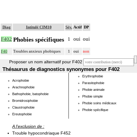
Diag
Intitulé CIM10
Sév.
Actif
DP
Phobies spécifiques
F402
1
oui
oui
F40
Troubles anxieux phobiques
1
oui
non
Proposer un nom alternatif pour F402
Thésaurus de diagnostics synonymes pour F402
Erythrophobie
Acrophobie
Parasitophobie
Arachnophobie
Phobie animale
Bathophobie, batophobie
Phobie simple
Bromidrosiphobie
Phobie soins médicaux
Claustrophobie
Phobie spécifique
Ereutophobie
A l'exclusion de :
Trouble hypocondriaque F452