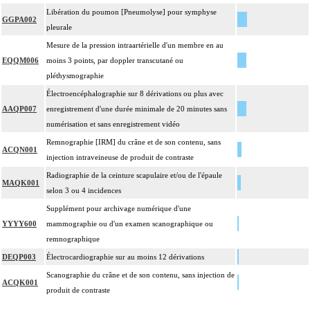
Libération du poumon [Pneumolyse] pour symphyse
GGPA002
pleurale
Mesure de la pression intraartérielle d'un membre en au
EQQM006
moins 3 points, par doppler transcutané ou
pléthysmographie
Électroencéphalographie sur 8 dérivations ou plus avec
AAQP007
enregistrement d'une durée minimale de 20 minutes sans
numérisation et sans enregistrement vidéo
Remnographie [IRM] du crâne et de son contenu, sans
ACQN001
injection intraveineuse de produit de contraste
Radiographie de la ceinture scapulaire et/ou de l'épaule
MAQK001
selon 3 ou 4 incidences
Supplément pour archivage numérique d'une
YYYY600
mammographie ou d'un examen scanographique ou
remnographique
DEQP003
Électrocardiographie sur au moins 12 dérivations
Scanographie du crâne et de son contenu, sans injection de
ACQK001
produit de contraste