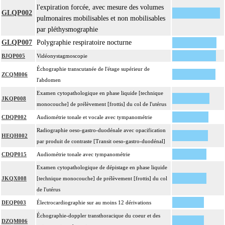
l'expiration forcée, avec mesure des volumes
GLQP002
pulmonaires mobilisables et non mobilisables
par pléthysmographie
GLQP007
Polygraphie respiratoire nocturne
BJQP005
Vidéonystagmoscopie
Échographie transcutanée de l'étage supérieur de
ZCQM006
l'abdomen
Examen cytopathologique en phase liquide [technique
JKQP008
monocouche] de prélèvement [frottis] du col de l'utérus
CDQP002
Audiométrie tonale et vocale avec tympanométrie
Radiographie oeso-gastro-duodénale avec opacification
HEQH002
par produit de contraste [Transit oeso-gastro-duodénal]
CDQP015
Audiométrie tonale avec tympanométrie
Examen cytopathologique de dépistage en phase liquide
JKQX008
[technique monocouche] de prélèvement [frottis] du col
de l'utérus
DEQP003
Électrocardiographie sur au moins 12 dérivations
Échographie-doppler transthoracique du coeur et des
DZQM006