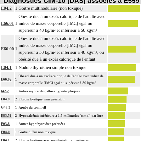
Diagnostics CIM-10 (DAS) associés à E559
E04.2
1
Goitre multinodulaire (non toxique)
Obésité due à un excès calorique de l'adulte avec
E66.01
1
indice de masse corporelle [IMC] égal ou
supérieur à 40 kg/m² et inférieur à 50 kg/m²
Obésité due à un excès calorique de l'adulte avec
indice de masse corporelle [IMC] égal ou
E66.00
1
supérieur à 30 kg/m² et inférieur à 40 kg/m², ou
obésité due à un excès calorique de l'enfant
E04.1
1
Nodule thyroïdien simple non toxique
Obésité due à un excès calorique de l'adulte avec indice de
E66.02
1
masse corporelle [IMC] égal ou supérieur à 50 kg/m²
I42.2
1
Autres myocardiopathies hypertrophiques
E84.9
2
Fibrose kystique, sans précision
G47.3
1
Apnée du sommeil
E83.51
2
Hypocalcémie inférieure à 1,5 millimoles [mmol] par litre
E03.8
1
Autres hypothyroïdies précisées
E04.0
1
Goitre diffus non toxique
E84.1
2
Fibrose kystique avec manifestations intestinales