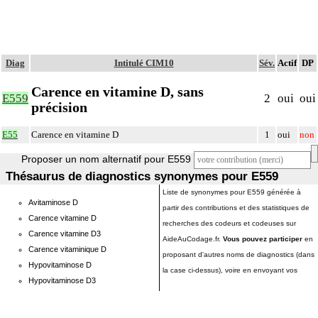
Diag
Intitulé CIM10
Sév.
Actif
DP
Carence en vitamine D, sans
E559
2
oui
oui
précision
E55
Carence en vitamine D
1
oui
non
Proposer un nom alternatif pour E559
Thésaurus de diagnostics synonymes pour E559
Liste de synonymes pour E559 générée à
Avitaminose D
partir des contributions et des statistiques de
Carence vitamine D
recherches des codeurs et codeuses sur
Carence vitamine D3
AideAuCodage.fr.
Vous pouvez participer
en
Carence vitaminique D
proposant d'autres noms de diagnostics (dans
Hypovitaminose D
la case ci-dessus), voire en envoyant vos
Hypovitaminose D3