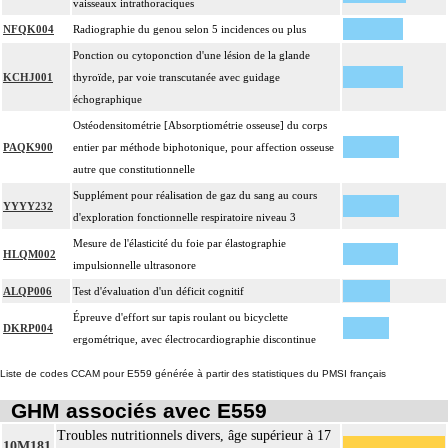
vaisseaux intrathoraciques
NFQK004
Radiographie du genou selon 5 incidences ou plus
Ponction ou cytoponction d'une lésion de la glande
KCHJ001
thyroïde, par voie transcutanée avec guidage
échographique
Ostéodensitométrie [Absorptiométrie osseuse] du corps
PAQK900
entier par méthode biphotonique, pour affection osseuse
autre que constitutionnelle
Supplément pour réalisation de gaz du sang au cours
YYYY232
d'exploration fonctionnelle respiratoire niveau 3
Mesure de l'élasticité du foie par élastographie
HLQM002
impulsionnelle ultrasonore
ALQP006
Test d'évaluation d'un déficit cognitif
Épreuve d'effort sur tapis roulant ou bicyclette
DKRP004
ergométrique, avec électrocardiographie discontinue
Liste de codes CCAM pour E559 générée à partir des statistiques du PMSI français
GHM associés avec E559
Troubles nutritionnels divers, âge supérieur à 17
10M181