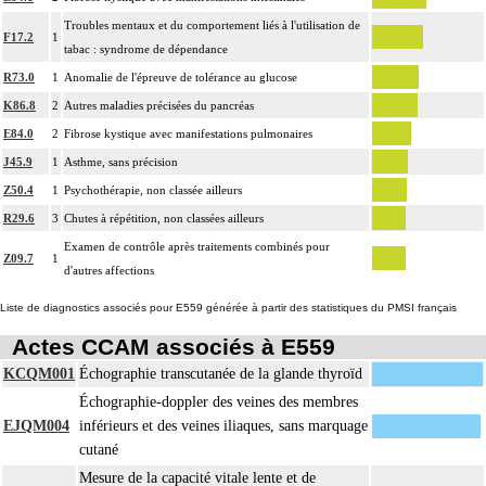
Troubles mentaux et du comportement liés à l'utilisation de
F17.2
1
tabac : syndrome de dépendance
R73.0
1
Anomalie de l'épreuve de tolérance au glucose
K86.8
2
Autres maladies précisées du pancréas
E84.0
2
Fibrose kystique avec manifestations pulmonaires
J45.9
1
Asthme, sans précision
Z50.4
1
Psychothérapie, non classée ailleurs
R29.6
3
Chutes à répétition, non classées ailleurs
Examen de contrôle après traitements combinés pour
Z09.7
1
d'autres affections
Liste de diagnostics associés pour E559 générée à partir des statistiques du PMSI français
Actes CCAM associés à E559
KCQM001
Échographie transcutanée de la glande thyroïd
Échographie-doppler des veines des membres
EJQM004
inférieurs et des veines iliaques, sans marquage
cutané
Mesure de la capacité vitale lente et de