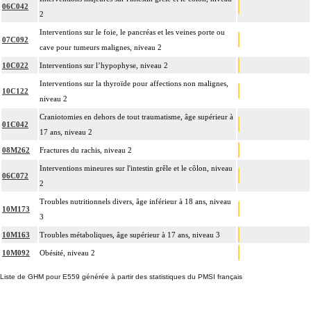
06C042
2
Interventions sur le foie, le pancréas et les veines porte ou
07C092
cave pour tumeurs malignes, niveau 2
10C022
Interventions sur l’hypophyse, niveau 2
Interventions sur la thyroïde pour affections non malignes,
10C122
niveau 2
Craniotomies en dehors de tout traumatisme, âge supérieur à
01C042
17 ans, niveau 2
08M262
Fractures du rachis, niveau 2
Interventions mineures sur l'intestin grêle et le côlon, niveau
06C072
2
Troubles nutritionnels divers, âge inférieur à 18 ans, niveau
10M173
3
10M163
Troubles métaboliques, âge supérieur à 17 ans, niveau 3
10M092
Obésité, niveau 2
Liste de GHM pour E559 générée à partir des statistiques du PMSI français