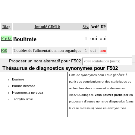
Diag
Intitulé CIM10
Sév.
Actif
DP
Boulimie
F502
1
oui
oui
F50
Troubles de l'alimentation, non organique
1
oui
non
Proposer un nom alternatif pour F502
Thésaurus de diagnostics synonymes pour F502
Liste de synonymes pour F502 générée à
Boulimie
partir des contributions et des statistiques de
Bulimia nervosa
recherches des codeurs et codeuses sur
Hyperorexia nervosa
AideAuCodage.fr.
Vous pouvez participer
en
Tachyboulimie
proposant d'autres noms de diagnostics (dans
la case ci-dessus), voire en envoyant vos