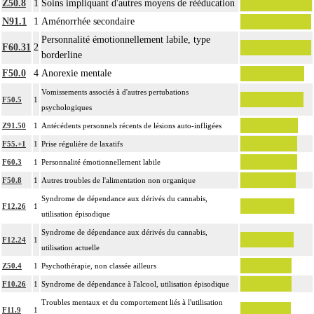
Z50.8
1
Soins impliquant d'autres moyens de rééducation
N91.1
1
Aménorrhée secondaire
Personnalité émotionnellement labile, type
F60.31
2
borderline
F50.0
4
Anorexie mentale
Vomissements associés à d'autres pertubations
F50.5
1
psychologiques
Z91.50
1
Antécédents personnels récents de lésions auto-infligées
F55.+1
1
Prise régulière de laxatifs
F60.3
1
Personnalité émotionnellement labile
F50.8
1
Autres troubles de l'alimentation non organique
Syndrome de dépendance aux dérivés du cannabis,
F12.26
1
utilisation épisodique
Syndrome de dépendance aux dérivés du cannabis,
F12.24
1
utilisation actuelle
Z50.4
1
Psychothérapie, non classée ailleurs
F10.26
1
Syndrome de dépendance à l'alcool, utilisation épisodique
Troubles mentaux et du comportement liés à l'utilisation
F11.9
1