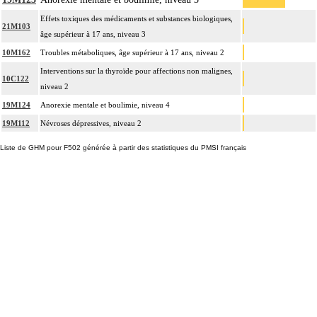
Effets toxiques des médicaments et substances biologiques,
21M103
âge supérieur à 17 ans, niveau 3
10M162
Troubles métaboliques, âge supérieur à 17 ans, niveau 2
Interventions sur la thyroïde pour affections non malignes,
10C122
niveau 2
19M124
Anorexie mentale et boulimie, niveau 4
19M112
Névroses dépressives, niveau 2
Liste de GHM pour F502 générée à partir des statistiques du PMSI français