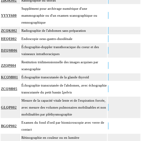
ZBQK002
Radiographie du thorax
Supplément pour archivage numérique d'une
YYYY600
mammographie ou d'un examen scanographique ou
remnographique
ZCQK002
Radiographie de l'abdomen sans préparation
HEQE002
Endoscopie oeso-gastro-duodénale
Échographie-doppler transthoracique du coeur et des
DZQM006
vaisseaux intrathoraciques
Restitution tridimensionnelle des images acquises par
ZZQP004
scanographie
KCQM001
Échographie transcutanée de la glande thyroïd
Échographie transcutanée de l'abdomen, avec échographie
ZCQM005
transcutanée du petit bassin [pelvis
Mesure de la capacité vitale lente et de l'expiration forcée,
GLQP002
avec mesure des volumes pulmonaires mobilisables et non
mobilisables par pléthysmographie
Examen du fond d'oeil par biomicroscopie avec verre de
BGQP002
contact
Rétinographie en couleur ou en lumière