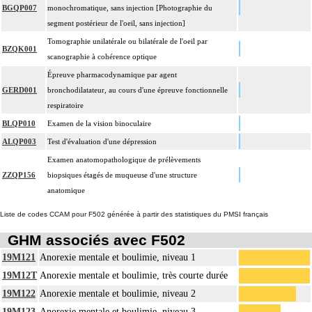
BGQP007
monochromatique, sans injection [Photographie du
segment postérieur de l'oeil, sans injection]
Tomographie unilatérale ou bilatérale de l'oeil par
BZQK001
scanographie à cohérence optique
Épreuve pharmacodynamique par agent
GERD001
bronchodilatateur, au cours d'une épreuve fonctionnelle
respiratoire
BLQP010
Examen de la vision binoculaire
ALQP003
Test d'évaluation d'une dépression
Examen anatomopathologique de prélèvements
ZZQP156
biopsiques étagés de muqueuse d'une structure
anatomique
Liste de codes CCAM pour F502 générée à partir des statistiques du PMSI français
GHM associés avec F502
19M121
Anorexie mentale et boulimie, niveau 1
19M12T
Anorexie mentale et boulimie, très courte durée
19M122
Anorexie mentale et boulimie, niveau 2
19M123
Anorexie mentale et boulimie, niveau 3