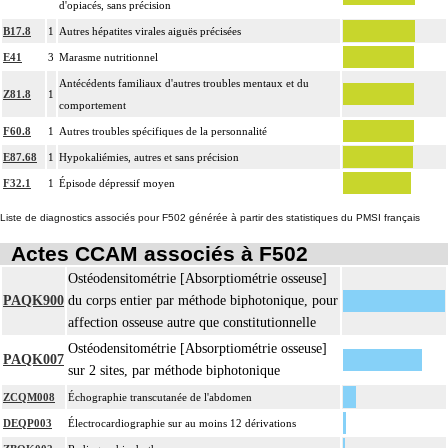
d'opiacés, sans précision
B17.8
1
Autres hépatites virales aiguës précisées
E41
3
Marasme nutritionnel
Antécédents familiaux d'autres troubles mentaux et du
Z81.8
1
comportement
F60.8
1
Autres troubles spécifiques de la personnalité
E87.68
1
Hypokaliémies, autres et sans précision
F32.1
1
Épisode dépressif moyen
Liste de diagnostics associés pour F502 générée à partir des statistiques du PMSI français
Actes CCAM associés à F502
Ostéodensitométrie [Absorptiométrie osseuse]
PAQK900
du corps entier par méthode biphotonique, pour
affection osseuse autre que constitutionnelle
Ostéodensitométrie [Absorptiométrie osseuse]
PAQK007
sur 2 sites, par méthode biphotonique
ZCQM008
Échographie transcutanée de l'abdomen
DEQP003
Électrocardiographie sur au moins 12 dérivations