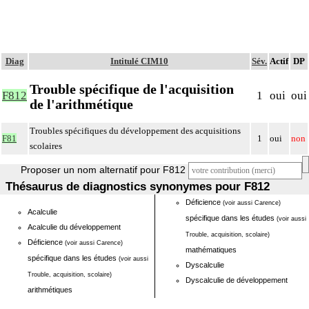
Diag
Intitulé CIM10
Sév.
Actif
DP
Trouble spécifique de l'acquisition
F812
1
oui
oui
de l'arithmétique
Troubles spécifiques du développement des acquisitions
F81
1
oui
non
scolaires
Proposer un nom alternatif pour F812
Thésaurus de diagnostics synonymes pour F812
Déficience
(voir aussi Carence)
Acalculie
spécifique dans les études
(voir aussi
Acalculie du développement
Trouble, acquisition, scolaire)
Déficience
(voir aussi Carence)
mathématiques
spécifique dans les études
(voir aussi
Dyscalculie
Trouble, acquisition, scolaire)
Dyscalculie de développement
arithmétiques