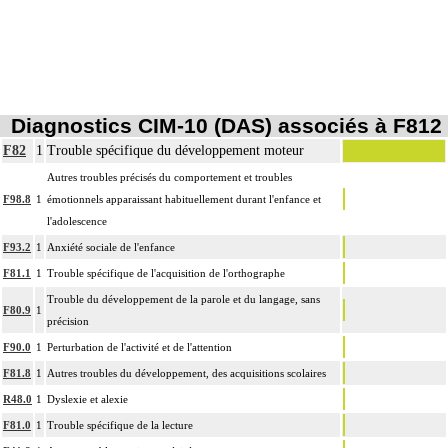
Diagnostics CIM-10 (DAS) associés à F812
F82
1
Trouble spécifique du développement moteur
Autres troubles précisés du comportement et troubles
F98.8
1
émotionnels apparaissant habituellement durant l'enfance et
l'adolescence
F93.2
1
Anxiété sociale de l'enfance
F81.1
1
Trouble spécifique de l'acquisition de l'orthographe
Trouble du développement de la parole et du langage, sans
F80.9
1
précision
F90.0
1
Perturbation de l'activité et de l'attention
F81.8
1
Autres troubles du développement, des acquisitions scolaires
R48.0
1
Dyslexie et alexie
F81.0
1
Trouble spécifique de la lecture