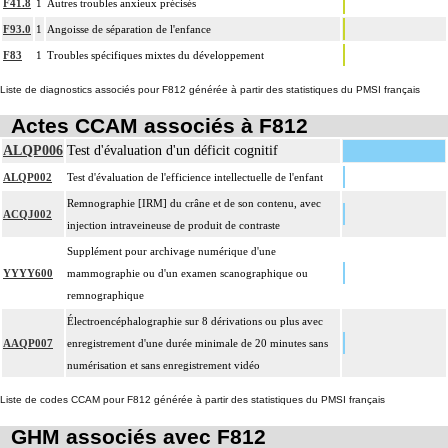
F41.8
1
Autres troubles anxieux précisés
F93.0
1
Angoisse de séparation de l'enfance
F83
1
Troubles spécifiques mixtes du développement
Liste de diagnostics associés pour F812 générée à partir des statistiques du PMSI français
Actes CCAM associés à F812
ALQP006
Test d'évaluation d'un déficit cognitif
ALQP002
Test d'évaluation de l'efficience intellectuelle de l'enfant
Remnographie [IRM] du crâne et de son contenu, avec
ACQJ002
injection intraveineuse de produit de contraste
Supplément pour archivage numérique d'une
YYYY600
mammographie ou d'un examen scanographique ou
remnographique
Électroencéphalographie sur 8 dérivations ou plus avec
AAQP007
enregistrement d'une durée minimale de 20 minutes sans
numérisation et sans enregistrement vidéo
Liste de codes CCAM pour F812 générée à partir des statistiques du PMSI français
GHM associés avec F812