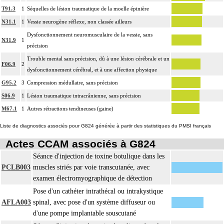
T91.3
1
Séquelles de lésion traumatique de la moelle épinière
N31.1
1
Vessie neurogène réflexe, non classée ailleurs
Dysfonctionnement neuromusculaire de la vessie, sans
N31.9
1
précision
Trouble mental sans précision, dû à une lésion cérébrale et un
F06.9
2
dysfonctionnement cérébral, et à une affection physique
G95.2
3
Compression médullaire, sans précision
S06.9
1
Lésion traumatique intracrânienne, sans précision
M67.1
1
Autres rétractions tendineuses (gaine)
Liste de diagnostics associés pour G824 générée à partir des statistiques du PMSI français
Actes CCAM associés à G824
Séance d'injection de toxine botulique dans les
PCLB003
muscles striés par voie transcutanée, avec
examen électromyographique de détection
Pose d'un cathéter intrathécal ou intrakystique
AFLA003
spinal, avec pose d'un système diffuseur ou
d'une pompe implantable souscutané