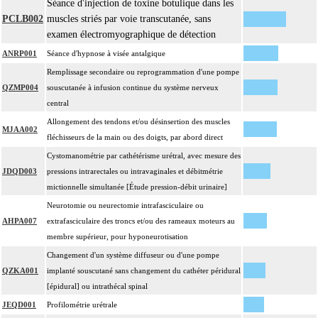
Séance d'injection de toxine botulique dans les
PCLB002
muscles striés par voie transcutanée, sans
examen électromyographique de détection
ANRP001
Séance d'hypnose à visée antalgique
Remplissage secondaire ou reprogrammation d'une pompe
QZMP004
souscutanée à infusion continue du système nerveux
central
Allongement des tendons et/ou désinsertion des muscles
MJAA002
fléchisseurs de la main ou des doigts, par abord direct
Cystomanométrie par cathétérisme urétral, avec mesure des
JDQD003
pressions intrarectales ou intravaginales et débitmétrie
mictionnelle simultanée [Étude pression-débit urinaire]
Neurotomie ou neurectomie intrafasciculaire ou
AHPA007
extrafasciculaire des troncs et/ou des rameaux moteurs au
membre supérieur, pour hyponeurotisation
Changement d'un système diffuseur ou d'une pompe
QZKA001
implanté souscutané sans changement du cathéter péridural
[épidural] ou intrathécal spinal
JEQD001
Profilométrie urétrale