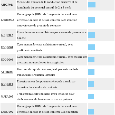
Mesure des vitesses de la conduction sensitive et de
AHQP011
l'amplitude du potentiel sensitif de 2 à 4 nerfs
Remnographie [IRM] de 3 segments de la colonne
LHQN002
vertébrale ou plus et de son contenu, sans injection
intraveineuse de produit de contraste
Étude des muscles ventilatoires par mesure de pression à la
LLQP002
bouche
Cystomanométrie par cathétérisme urétral, avec
JDQD001
profilométrie urétrale
Cystomanométrie par cathétérisme urétral, avec mesure des
JDQD008
pressions intrarectales ou intravaginales
Ponction de liquide cérébrospinal, par voie lombale
AFHB002
transcutanée [Ponction lombaire]
Enregistrement des potentiels évoqués visuels par
BLQP009
inversion du stimulus de contraste
Transfert musculotendineux et/ou ténodèse pour
MJEA005
rétablissement de l'extension active du poignet
Remnographie [IRM] de 3 segments de la colonne
LHQJ002
vertébrale ou plus et de son contenu, avec injection