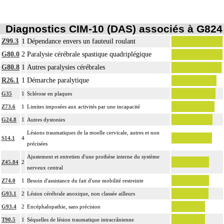
Diagnostics CIM-10 (DAS) associés à G824
Z99.3
1
Dépendance envers un fauteuil roulant
G80.0
2
Paralysie cérébrale spastique quadriplégique
G80.8
1
Autres paralysies cérébrales
R26.1
1
Démarche paralytique
G35
1
Sclérose en plaques
Z73.6
1
Limites imposées aux activités par une incapacité
G24.8
1
Autres dystonies
Lésions traumatiques de la moelle cervicale, autres et non
S14.1
4
précisées
Ajustement et entretien d'une prothèse interne du système
Z45.84
2
nerveux central
Z74.0
1
Besoin d'assistance du fait d'une mobilité restreinte
G93.1
2
Lésion cérébrale anoxique, non classée ailleurs
G93.4
2
Encéphalopathie, sans précision
T90.5
1
Séquelles de lésion traumatique intracrânienne