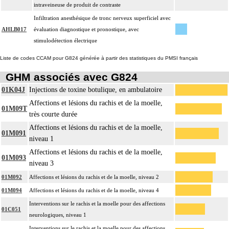
intraveineuse de produit de contraste
Infiltration anesthésique de tronc nerveux superficiel avec
AHLB017
évaluation diagnostique et pronostique, avec
stimulodétection électrique
Liste de codes CCAM pour G824 générée à partir des statistiques du PMSI français
GHM associés avec G824
01K04J
Injections de toxine botulique, en ambulatoire
Affections et lésions du rachis et de la moelle,
01M09T
très courte durée
Affections et lésions du rachis et de la moelle,
01M091
niveau 1
Affections et lésions du rachis et de la moelle,
01M093
niveau 3
01M092
Affections et lésions du rachis et de la moelle, niveau 2
01M094
Affections et lésions du rachis et de la moelle, niveau 4
Interventions sur le rachis et la moelle pour des affections
01C051
neurologiques, niveau 1
Interventions sur le rachis et la moelle pour des affections