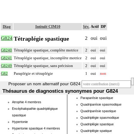
Diag
Intitulé CIM10
Sév.
Actif
DP
Tétraplégie spastique
G824
2
oui
oui
G8240
Tétraplégie spastique, complète motrice
2
oui
oui
G8241
Tétraplégie spastique, incomplète motrice
2
oui
oui
G8249
Tétraplégie spastique, sans précision
2
oui
oui
G82
Paraplégie et tétraplégie
1
oui
non
Proposer un nom alternatif pour G824
Thésaurus de diagnostics synonymes pour G824
Paraparésie spastique
Atrophie 4 membres
Quadriparésie spasmodique
Encéphalopathie quadriplégique
Quadriparésie spastique
spastique
Quadriplégie spasmodique
Hypertonie
Quadriplégie spastique
Hypertonie spastique 4 membres
Quadriplégie spatique