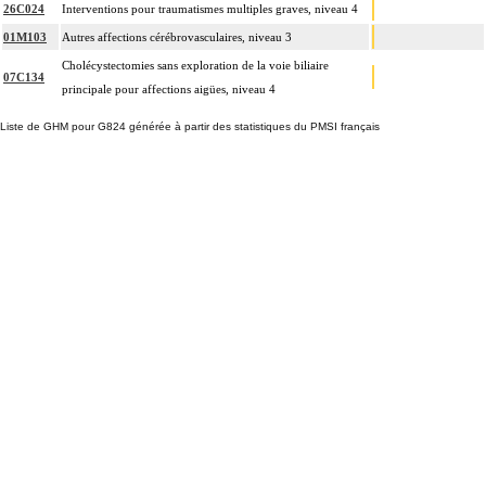
26C024
Interventions pour traumatismes multiples graves, niveau 4
01M103
Autres affections cérébrovasculaires, niveau 3
Cholécystectomies sans exploration de la voie biliaire
07C134
principale pour affections aigües, niveau 4
Liste de GHM pour G824 générée à partir des statistiques du PMSI français