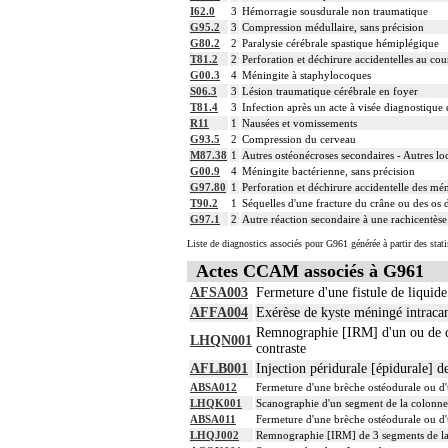
I62.0
3
Hémorragie sousdurale non traumatique
G95.2
3
Compression médullaire, sans précision
G80.2
2
Paralysie cérébrale spastique hémiplégique
T81.2
2
Perforation et déchirure accidentelles au cour
G00.3
4
Méningite à staphylocoques
S06.3
3
Lésion traumatique cérébrale en foyer
T81.4
3
Infection après un acte à visée diagnostique 
R11
1
Nausées et vomissements
G93.5
2
Compression du cerveau
M87.38
1
Autres ostéonécroses secondaires - Autres loc
G00.9
4
Méningite bactérienne, sans précision
G97.80
1
Perforation et déchirure accidentelle des mé
T90.2
1
Séquelles d'une fracture du crâne ou des os d
G97.1
2
Autre réaction secondaire à une rachicentèse
Liste de diagnostics associés pour G961 générée à partir des stat
Actes CCAM associés à G961
AFSA003
Fermeture d'une fistule de liquid
AFFA004
Exérèse de kyste méningé intracan
Remnographie [IRM] d'un ou de deu
LHQN001
contraste
AFLB001
Injection péridurale [épidurale] 
ABSA012
Fermeture d'une brèche ostéodurale ou d'
LHQK001
Scanographie d'un segment de la colonne v
ABSA011
Fermeture d'une brèche ostéodurale ou d'
LHQJ002
Remnographie [IRM] de 3 segments de la c