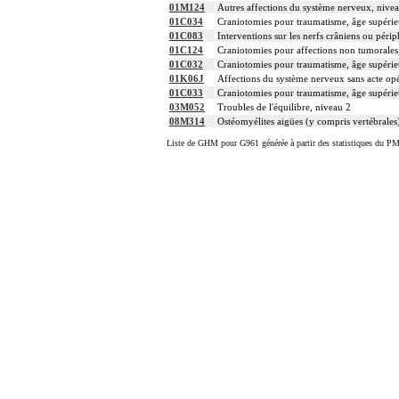
01M124
Autres affections du système nerveux, nive
01C034
Craniotomies pour traumatisme, âge supérie
01C083
Interventions sur les nerfs crâniens ou péri
01C124
Craniotomies pour affections non tumorales,
01C032
Craniotomies pour traumatisme, âge supérie
01K06J
Affections du système nerveux sans acte opé
01C033
Craniotomies pour traumatisme, âge supérie
03M052
Troubles de l'équilibre, niveau 2
08M314
Ostéomyélites aigües (y compris vertébrales) 
Liste de GHM pour G961 générée à partir des statistiques du PM