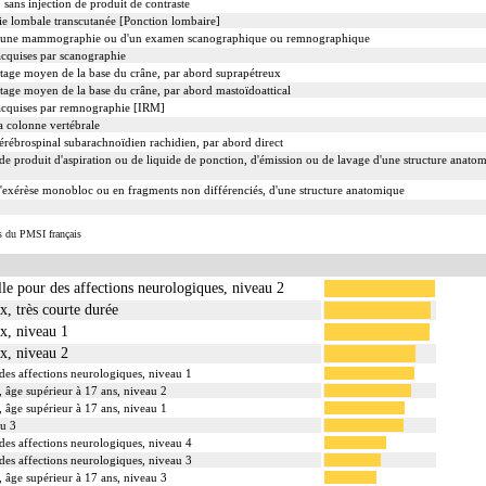
sans injection de produit de contraste
oie lombale transcutanée [Ponction lombaire]
d'une mammographie ou d'un examen scanographique ou remnographique
acquises par scanographie
étage moyen de la base du crâne, par abord suprapétreux
étage moyen de la base du crâne, par abord mastoïdoattical
 acquises par remnographie [IRM]
a colonne vertébrale
érébrospinal subarachnoïdien rachidien, par abord direct
e produit d'aspiration ou de liquide de ponction, d'émission ou de lavage d'une structure anat
xérèse monobloc ou en fragments non différenciés, d'une structure anatomique
s du PMSI français
elle pour des affections neurologiques, niveau 2
x, très courte durée
x, niveau 1
x, niveau 2
r des affections neurologiques, niveau 1
 âge supérieur à 17 ans, niveau 2
 âge supérieur à 17 ans, niveau 1
au 3
r des affections neurologiques, niveau 4
r des affections neurologiques, niveau 3
 âge supérieur à 17 ans, niveau 3