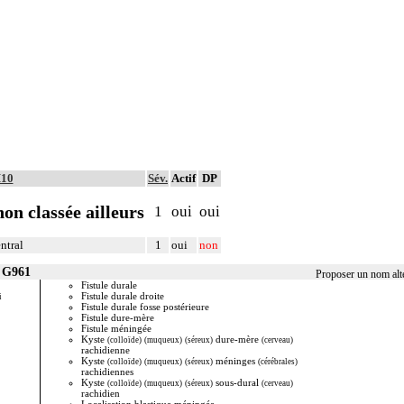
M10
Sév.
Actif
DP
on classée ailleurs
1
oui
oui
ntral
1
oui
non
r G961
Proposer un nom alt
Fistule durale
Localisat
Fistule durale droite
Localisat
i
Fistule durale fosse postérieure
Ossificat
Fistule dure-mère
Réaction 
Fistule méningée
Syndrome
Kyste
dure-mère
Syndrome
(colloïde)
(muqueux)
(séreux)
(cerveau)
rachidienne
Syndrome 
Kyste
méninges
VIH méni
(colloïde)
(muqueux)
(séreux)
(cérébrales)
rachidiennes
Kyste
sous-dural
(colloïde)
(muqueux)
(séreux)
(cerveau)
rachidien