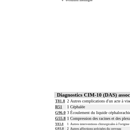
évolution méningée
Diagnostics CIM-10 (DAS) assoc
T81.8
2
Autres complications d'un acte à visé
R51
1
Céphalée
G96.0
3
Écoulement du liquide céphalorachi
G55.8
1
Compression des racines et des plexu
Y83.8
1
Autres interventions chirurgicales à l'origin
G93.8
2
Autres affections précisées du cerveau