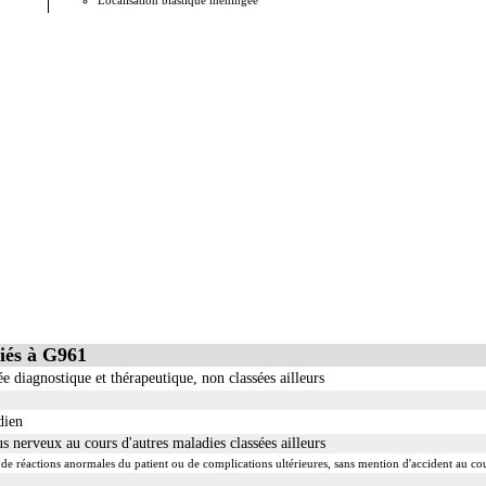
Localisation blastique méningée
iés à G961
e diagnostique et thérapeutique, non classées ailleurs
dien
s nerveux au cours d'autres maladies classées ailleurs
e de réactions anormales du patient ou de complications ultérieures, sans mention d'accident au cou