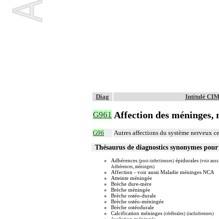
Diag
Intitulé CI
Affection des méninges, n
G961
G96
Autres affections du système nerveux ce
Thésaurus de diagnostics synonymes pou
Adhérences
épidurales
(post-infectieuses)
(voir auss
Adhérences, méninges)
Affection - voir aussi Maladie méninges NCA
Atteinte méningée
Brèche dure-mère
Brèche méningée
Brèche ostéo-durale
Brèche ostéo-méningée
Brèche ostéodurale
Calcification méninges
(cérébrales)
(rachidiennes)