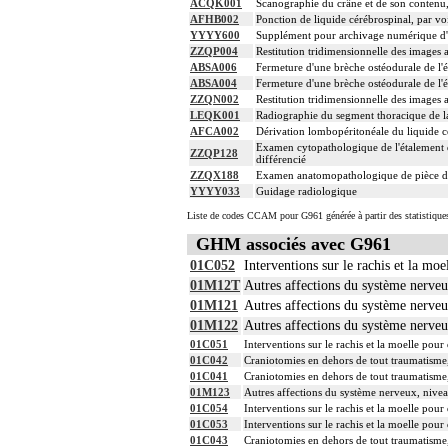
ACQK001
Scanographie du crâne et de son contenu, 
AFHB002
Ponction de liquide cérébrospinal, par v
YYYY600
Supplément pour archivage numérique 
ZZQP004
Restitution tridimensionnelle des images 
ABSA006
Fermeture d'une brèche ostéodurale de l'
ABSA004
Fermeture d'une brèche ostéodurale de l'
ZZQN002
Restitution tridimensionnelle des images
LEQK001
Radiographie du segment thoracique de l
AFCA002
Dérivation lombopéritonéale du liquide c
Examen cytopathologique de l'étalement d
ZZQP128
différencié
ZZQX188
Examen anatomopathologique de pièce d'e
YYYY033
Guidage radiologique
Liste de codes CCAM pour G961 générée à partir des statistique
GHM associés avec G961
01C052
Interventions sur le rachis et la mo
01M12T
Autres affections du système nerveu
01M121
Autres affections du système nerveu
01M122
Autres affections du système nerveu
01C051
Interventions sur le rachis et la moelle pou
01C042
Craniotomies en dehors de tout traumatisme,
01C041
Craniotomies en dehors de tout traumatisme,
01M123
Autres affections du système nerveux, nive
01C054
Interventions sur le rachis et la moelle pou
01C053
Interventions sur le rachis et la moelle pou
01C043
Craniotomies en dehors de tout traumatisme,