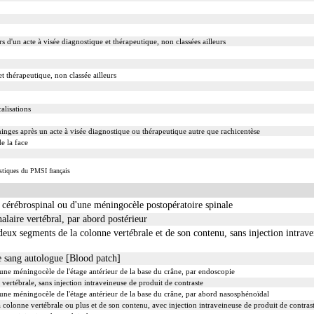
s d'un acte à visée diagnostique et thérapeutique, non classées ailleurs
et thérapeutique, non classée ailleurs
alisations
ninges après un acte à visée diagnostique ou thérapeutique autre que rachicentèse
e la face
istiques du PMSI français
e cérébrospinal ou d'une méningocèle postopératoire spinale
alaire vertébral, par abord postérieur
x segments de la colonne vertébrale et de son contenu, sans injection intrave
de sang autologue [Blood patch]
une méningocèle de l'étage antérieur de la base du crâne, par endoscopie
ertébrale, sans injection intraveineuse de produit de contraste
une méningocèle de l'étage antérieur de la base du crâne, par abord nasosphénoïdal
olonne vertébrale ou plus et de son contenu, avec injection intraveineuse de produit de contras