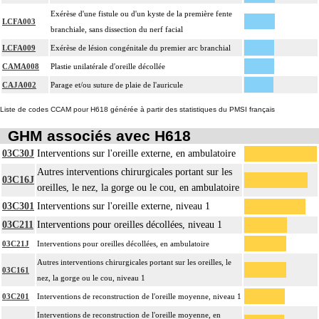
Exérèse d'une fistule ou d'un kyste de la première fente
LCFA003
branchiale, sans dissection du nerf facial
LCFA009
Exérèse de lésion congénitale du premier arc branchial
CAMA008
Plastie unilatérale d'oreille décollée
CAJA002
Parage et/ou suture de plaie de l'auricule
Liste de codes CCAM pour H618 générée à partir des statistiques du PMSI français
GHM associés avec H618
03C30J
Interventions sur l'oreille externe, en ambulatoire
Autres interventions chirurgicales portant sur les
03C16J
oreilles, le nez, la gorge ou le cou, en ambulatoire
03C301
Interventions sur l'oreille externe, niveau 1
03C211
Interventions pour oreilles décollées, niveau 1
03C21J
Interventions pour oreilles décollées, en ambulatoire
Autres interventions chirurgicales portant sur les oreilles, le
03C161
nez, la gorge ou le cou, niveau 1
03C201
Interventions de reconstruction de l'oreille moyenne, niveau 1
Interventions de reconstruction de l'oreille moyenne, en