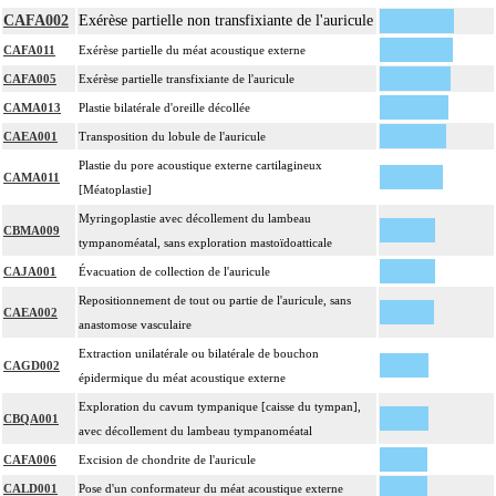
CAFA002
Exérèse partielle non transfixiante de l'auricule
CAFA011
Exérèse partielle du méat acoustique externe
CAFA005
Exérèse partielle transfixiante de l'auricule
CAMA013
Plastie bilatérale d'oreille décollée
CAEA001
Transposition du lobule de l'auricule
Plastie du pore acoustique externe cartilagineux
CAMA011
[Méatoplastie]
Myringoplastie avec décollement du lambeau
CBMA009
tympanoméatal, sans exploration mastoïdoatticale
CAJA001
Évacuation de collection de l'auricule
Repositionnement de tout ou partie de l'auricule, sans
CAEA002
anastomose vasculaire
Extraction unilatérale ou bilatérale de bouchon
CAGD002
épidermique du méat acoustique externe
Exploration du cavum tympanique [caisse du tympan],
CBQA001
avec décollement du lambeau tympanoméatal
CAFA006
Excision de chondrite de l'auricule
CALD001
Pose d'un conformateur du méat acoustique externe