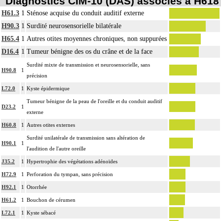
Diagnostics CIM-10 (DAS) associés à H618
H61.3
1
Sténose acquise du conduit auditif externe
H90.3
1
Surdité neurosensorielle bilatérale
H65.4
1
Autres otites moyennes chroniques, non suppurées
D16.4
1
Tumeur bénigne des os du crâne et de la face
Surdité mixte de transmission et neurosensorielle, sans
H90.8
1
précision
L72.0
1
Kyste épidermique
Tumeur bénigne de la peau de l'oreille et du conduit auditif
D23.2
1
externe
H60.8
1
Autres otites externes
Surdité unilatérale de transmission sans altération de
H90.1
1
l'audition de l'autre oreille
J35.2
1
Hypertrophie des végétations adénoïdes
H72.9
1
Perforation du tympan, sans précision
H92.1
1
Otorrhée
H61.2
1
Bouchon de cérumen
L72.1
1
Kyste sébacé