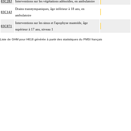
03C28J
Interventions sur les végétations adénoïdes, en ambulatoire
Drains transtympaniques, âge inférieur à 18 ans, en
03C14J
ambulatoire
Interventions sur les sinus et l'apophyse mastoïde, âge
03C071
supérieur à 17 ans, niveau 1
Liste de GHM pour H618 générée à partir des statistiques du PMSI français