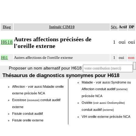
Diag
Intitulé CIM10
Sév.
Actif
DP
Autres affections précisées de
H618
1
oui
oui
l'oreille externe
H61
Autres affections de l'oreille externe
1
oui
non
Proposer un nom alternatif pour H618
Thésaurus de diagnostics synonymes pour H618
Maladie - voir aussi Syndrome ou
Affection - voir aussi Maladie oreille
Affection conduit auditif
(externe)
externe précisée NCA
précisée NCA
Exostose
conduit auditif
(osseuse)
Ostéite
(voir aussi Ostéomyélite)
externe
conduit auditif
(externe)
Fistule conduit auditif
VIH oreille externe précisée NCA
Fistule oreille externe