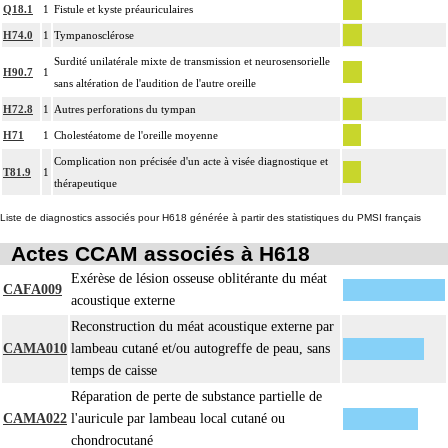
Q18.1
1
Fistule et kyste préauriculaires
H74.0
1
Tympanosclérose
Surdité unilatérale mixte de transmission et neurosensorielle
H90.7
1
sans altération de l'audition de l'autre oreille
H72.8
1
Autres perforations du tympan
H71
1
Cholestéatome de l'oreille moyenne
Complication non précisée d'un acte à visée diagnostique et
T81.9
1
thérapeutique
Liste de diagnostics associés pour H618 générée à partir des statistiques du PMSI français
Actes CCAM associés à H618
Exérèse de lésion osseuse oblitérante du méat
CAFA009
acoustique externe
Reconstruction du méat acoustique externe par
CAMA010
lambeau cutané et/ou autogreffe de peau, sans
temps de caisse
Réparation de perte de substance partielle de
CAMA022
l'auricule par lambeau local cutané ou
chondrocutané